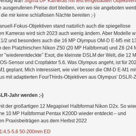
endig war!
Sigma DP Kameras mit fest eingebauten Objektive
ie ausgerufenen Preise dort bleiben, von wo sie angeboten wer
ie mir keine schlaflosen Nächte bereiten ;-)
uell-Fokus-Objektiven stand natürlich auch die spiegellose
n Kameras wird sich 2023 auch wenig ändern. Aber Modelle w
E1/2 und besonders auch die 16 MP Olympus OM-D E-M5 mit 13
den Platzhirschen Nikon Z50 (20 MP Halbformat) und Z6 (24
r "wiederentdeckte" Exot, die kleinste DSLM der Welt, die 12 
OS-Sensor und Cropfaktor 5.6. Was Olympus angeht, ist für 20
1 geplant. Mich interessiert, wie viel besser die OM-D E-M1 mi
s mit adaptierten FourThirds-Objektiven aus Olympus' DSLR-Z
SLR-Jahr werden ;-)
mit der großartigen 12 Megapixel Halbformat Nikon D2x. So wie
e 10 MP Halbformat Pentax K200D wieder entdeckt – und
den Praxisbeiträgen aus dem Herbst 2022
:4.5-5.6 50-200mm ED