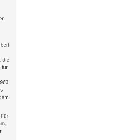
hen
ubert
: die
 für
d
1963
es
 dem
 Für
mm.
r