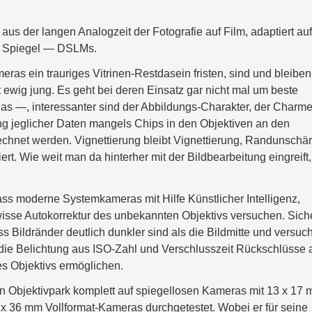
aus der langen Analogzeit der Fotografie auf Film, adaptiert auf
e Spiegel — DSLMs.
as ein trauriges Vitrinen-Restdasein fristen, sind und bleiben
t ewig jung. Es geht bei deren Einsatz gar nicht mal um beste
las —, interessanter sind der Abbildungs-Charakter, der Charm
ung jeglicher Daten mangels Chips in den Objektiven an den
net werden. Vignettierung bleibt Vignettierung, Randunschär
rt. Wie weit man da hinterher mit der Bildbearbeitung eingreift, 
ss moderne Systemkameras mit Hilfe Künstlicher Intelligenz,
ewisse Autokorrektur des unbekannten Objektivs versuchen. Sich
s Bildränder deutlich dunkler sind als die Bildmitte und versuch
 die Belichtung aus ISO-Zahl und Verschlusszeit Rückschlüsse 
es Objektivs ermöglichen.
n Objektivpark komplett auf spiegellosen Kameras mit 13 x 17
x 36 mm Vollformat-Kameras durchgetestet. Wobei er für seine