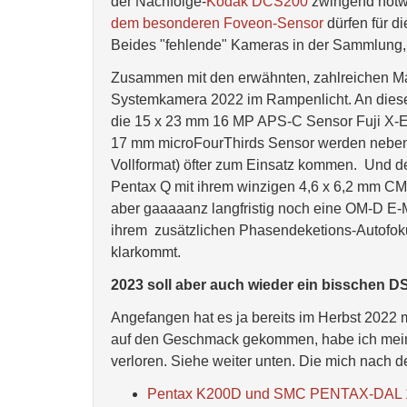
der Nachfolge-
Kodak DCS200
zwingend notw
dem besonderen Foveon-Sensor
dürfen für d
Beides "fehlende" Kameras in der Sammlung, d
Zusammen mit den erwähnten, zahlreichen Man
Systemkamera 2022 im Rampenlicht. An diese
die 15 x 23 mm 16 MP APS-C Sensor Fuji X-
17 mm microFourThirds Sensor werden neben 
Vollformat) öfter zum Einsatz kommen. Und de
Pentax Q mit ihrem winzigen 4,6 x 6,2 mm CM
aber gaaaaanz langfristig noch eine OM-D E-M
ihrem zusätzlichen Phasendeketions-Autofoku
klarkommt.
2023 soll aber auch wieder ein bisschen D
Angefangen hat es ja bereits im Herbst 2022 
auf den Geschmack gekommen, habe ich mein
verloren. Siehe weiter unten. Die mich nach 
Pentax K200D und SMC PENTAX-DAL 1