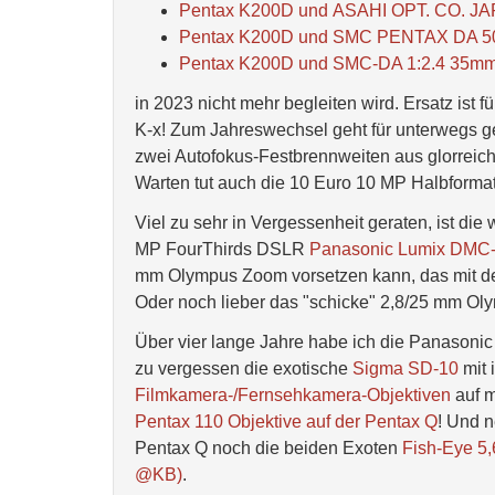
Pentax K200D und ASAHI OPT. CO. J
Pentax K200D und SMC PENTAX DA 5
Pentax K200D und SMC-DA 1:2.4 35m
in 2023 nicht mehr begleiten wird. Ersatz ist 
K-x! Zum Jahreswechsel geht für unterwegs g
zwei Autofokus-Festbrennweiten aus glorreic
Warten tut auch die 10 Euro 10 MP Halbforma
Viel zu sehr in Vergessenheit geraten, ist d
MP FourThirds DSLR
Panasonic Lumix DMC
mm Olympus Zoom vorsetzen kann, das mit de
Oder noch lieber das "schicke" 2,8/25 mm Ol
Über vier lange Jahre habe ich die Panasonic
zu vergessen die exotische
Sigma SD-10
mit 
Filmkamera-/Fernsehkamera-Objektiven
auf m
Pentax 110 Objektive auf der Pentax Q
! Und 
Pentax Q noch die beiden Exoten
Fish-Eye 5
@KB)
.