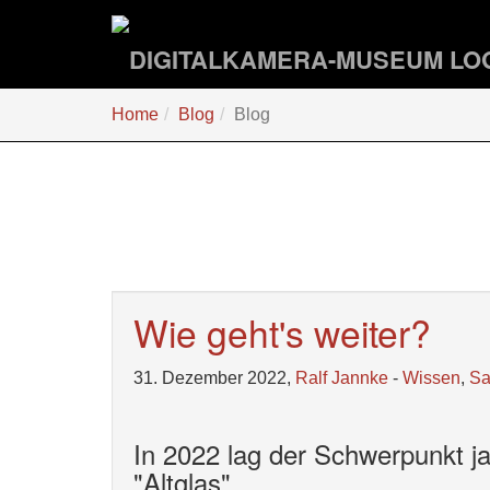
Zum
Hauptinhalt
springen
Sie
Home
Blog
Blog
sind
hier:
Wie geht's weiter?
31. Dezember 2022,
Ralf Jannke
-
Wissen
,
S
In 2022 lag der Schwerpunkt j
"Altglas"