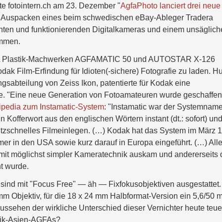
ite fotointern.ch am 23. Dezember "
AgfaPhoto lanciert drei neue
m Auspacken eines beim schwedischen eBay-Ableger Tradera
anten und funktionierenden Digitalkameras und einem unsäglic
ammen.
GFA Plastik-Machwerken AGFAMATIC 50 und AUTOSTAR X-126
ak Film-Erfindung für Idioten(-sichere) Fotografie zu laden. H
gsabteilung von Zeiss Ikon, patentierte für Kodak eine
te. "Eine neue Generation von Fotoamateuren wurde geschaffen
ipedia zum Instamatic-System
: "Instamatic war der Systemname
Kofferwort aus den englischen Wörtern instant (dt.: sofort) un
blitzschnelles Filmeinlegen. (…) Kodak hat das System im März 
mer in den USA sowie kurz darauf in Europa eingeführt. (…) All
s mit möglichst simpler Kameratechnik auskam und andererseits
t wurde.
sind mit "Focus Free" — äh — Fixfokusobjektiven ausgestattet.
mm Objektiv, für die 18 x 24 mm Halbformat-Version ein 5,6/50 
Aussehen der wirkliche Unterschied dieser Vernichter heute teue
tik-Asien-AGFAs?