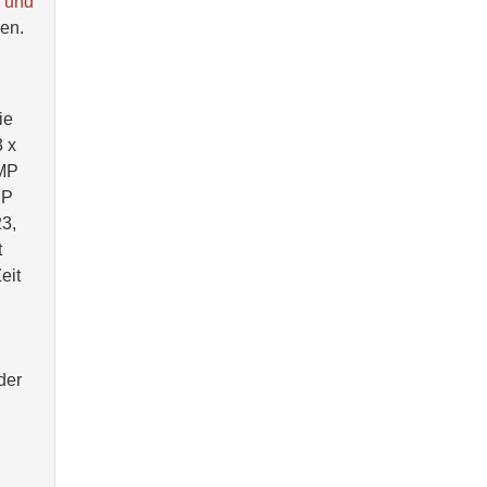
n und
den.
ie
 x
 MP
MP
23,
t
eit
der