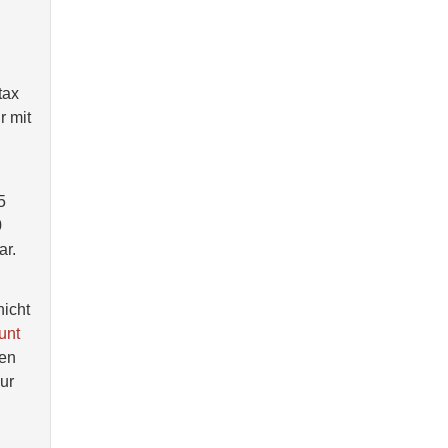
tax
r mit
5
0
ar.
nicht
unt
nen
ur