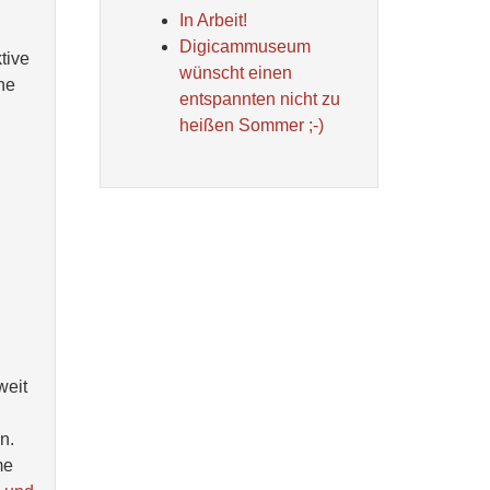
In Arbeit!
Digicammuseum
tive
wünscht einen
ne
entspannten nicht zu
heißen Sommer ;-)
weit
n.
me