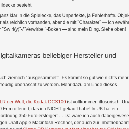
ildecke besteht.
anz klar in die Spielecke, das Unperfekte, ja Fehlerhafte. Objek
 als reichlich vorhanden, aber die mit "Charakter" — ich erwäh
r "Swirl(y)"-/"Verwirbel"-Bokeh — sind mein Ding. Siehe oben!
gitalkameras beliebiger Hersteller und
 sich ziemlich "ausgesammelt". Es kommt so gut wie nichts mehr
freudig überrascht zu werden. Mehr dazu am Ende dieses
SLR der Welt, die Kodak DCS100
ist vollkommen illusorisch. Un
Euro offeriert, das ich NICHT gekauft habe! In UK hat ein
nordnung 350 Euro ersteigert … Da wäre ich auch dabeigewese
gen Uralt Apple Macintosh Rechner, der auch zur Inbetriebnah