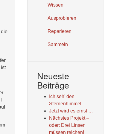
Wissen
Ausprobieren
Reparieren
 die
Sammeln
e
fen
ist
Neueste
Beiträge
er
Ich seh' den
t
Sternenhimmel …
auf
Jetzt wird es ernst …
Nächstes Projekt –
 mm
oder: Drei Linsen
müssen reichen!