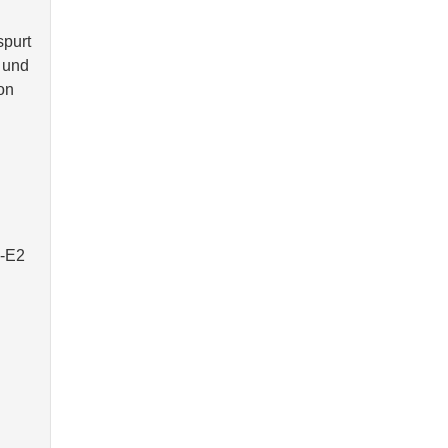
spurt
und
on
X-E2