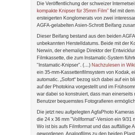
Die Veröffentlichung der schweizer Internetse
kompakte Knipser für 35mm Film"
fiel mit de
ersteigerten Konglomerats von zwei interess
AGFA-gelabelten Asien-Schrott Beifang zus
Dieser Beifang bestand aus den beiden A
unbekannten Herstelldatums. Beide mit der Kod
Nerwin, der ehemalige Direktor der Entwicklun
Filmkassette, die zum Instamatic-System führ
"Instamatic-Knipser". (…)
Nachzulesen in Wik
ein 35-mm-Kassettenfilmsystem von Kodak, ein 
automatic. „Sofort“ bezog sich dabei auf ein 
auf der Photokina vorgestellt und im Frühsom
war dabei so konstruiert, dass man einerseit
Benutzer bequemstes Fotografieren ermöglich
Die jetzt neu aufgelegten AgfaPhoto Kameras 
die 24 x 36 mm "Vollformat"-Version ein 9/31 
Wo ist bis aufs Filmformat und das auffällige 
gewordenen Analogfilms zu den beiden Plas