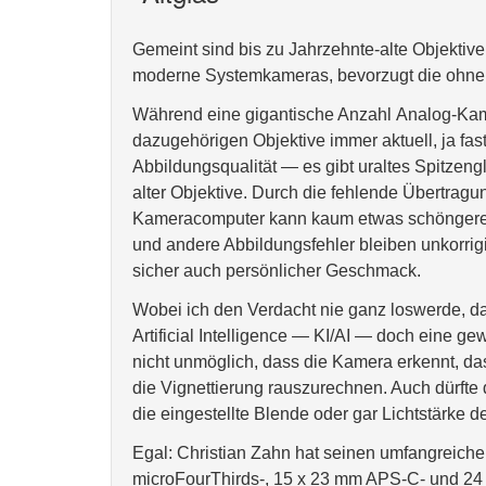
Gemeint sind bis zu Jahrzehnte-alte Objektive 
moderne Systemkameras, bevorzugt die ohn
Während eine gigantische Anzahl Analog-Kamer
dazugehörigen Objektive immer aktuell, ja fas
Abbildungsqualität — es gibt uraltes Spitzeng
alter Objektive. Durch die fehlende Übertrag
Kameracomputer kann kaum etwas schöngerech
und andere Abbildungsfehler bleiben unkorrigie
sicher auch persönlicher Geschmack.
Wobei ich den Verdacht nie ganz loswerde, da
Artificial Intelligence — KI/AI — doch eine g
nicht unmöglich, dass die Kamera erkennt, das
die Vignettierung rauszurechnen. Auch dürfte
die eingestellte Blende oder gar Lichtstärke d
Egal: Christian Zahn hat seinen umfangreiche
microFourThirds-, 15 x 23 mm APS-C- und 24 