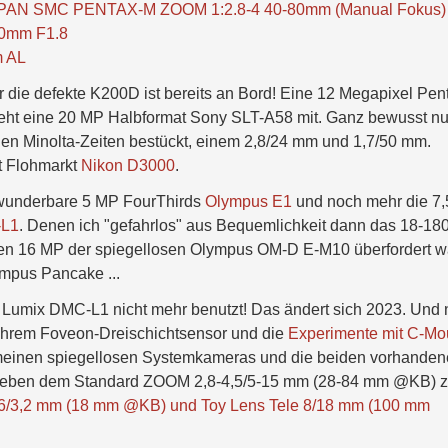
APAN SMC PENTAX-M ZOOM 1:2.8-4 40-80mm (Manual Fokus)
0mm F1.8
m AL
für die defekte K200D ist bereits an Bord! Eine 12 Megapixel Pen
eht eine 20 MP Halbformat Sony SLT-A58 mit. Ganz bewusst nu
hen Minolta-Zeiten bestückt, einem 2,8/24 mm und 1,7/50 mm.
t Flohmarkt
Nikon D3000
.
ie wunderbare 5 MP FourThirds
Olympus E1
und noch mehr die 7,
-L1
. Denen ich "gefahrlos" aus Bequemlichkeit dann das 18-18
n 16 MP der spiegellosen Olympus OM-D E-M10 überfordert w
ympus Pancake ...
 Lumix DMC-L1 nicht mehr benutzt! Das ändert sich 2023. Und 
ihrem Foveon-Dreischichtsensor und die
Experimente mit C-Mo
einen spiegellosen Systemkameras und die beiden vorhande
neben dem Standard ZOOM 2,8-4,5/5-15 mm (28-84 mm @KB) z
,6/3,2 mm (18 mm @KB) und Toy Lens Tele 8/18 mm (100 mm