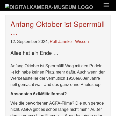
Zum
Togg
Hauptinhalt
navig
springen
Anfang Oktober ist Sperrmüll
…
12. September 2024,
Ralf Jannke
-
Wissen
Alles hat ein Ende …
Anfang Oktober ist Sperrmüll! Weg mit den Pudeln
;-) Ich habe keinen Platz mehr dafür. Auch wenn der
Werbeausteller der vermutlich 1950er/60er Jahre
nett gemacht war. Und das ganz ohne Photoshop!
Ansonsten 6x6/Mittelformat?
Wie die beworbenen AGFA-Filme? Die nun gerade
nicht, AGFA gibt es schon lange nicht mehr. Außer
dem verramschten Namen … Aber den einen oder