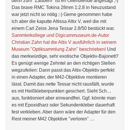
denn zum "Zaubern" ist eh Offenblende angesagt ;-)
Das brave RMC Tokina 28mm 1:2.8 in Neuzustand
war jetzt nicht so nötig ;-) Gerne genommen habe
ich aber die kaputte Altissa Altix V, weil die mit
einem Carl Zeiss Jena Tessar 2.8/50 bestückt war.
Sammlerkollege und Digicammuseum.de-Autor
Christian Zahn hat die Altix V ausführlich in seinem
Museum "Optiksammlung Zahn" beschrieben!
Und
das merkwürdige, sehr exotische Objektiv-Bajonett?
Es genügt wenige Zehntel an den richtigen Stellen
wegzufeilen: Dann passt das Altix-Objektiv perfekt
in einen Adapter, der M42-Objektive montieren
lässt. Damit das nette Tessar nicht rausfällt, wurde
es mit Heißkleberpunkten gesichert. Sieht Sch…
aus, funktioniert aber einwandfrei. Ggf. könnte man
es mit Epoxidharz oder Sekundenkleber dauerhaft
fest verkleben. Aber dann wäre der Adapter für den
Rest meiner M42 Objektive "verloren" …