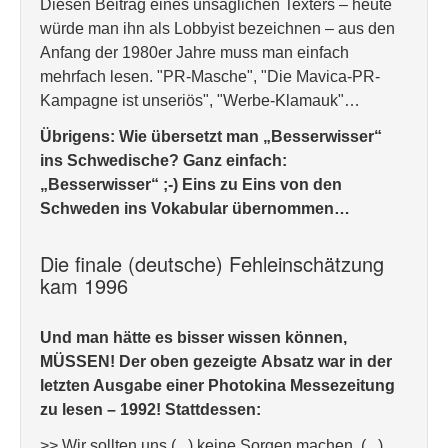
Diesen Beitrag eines unsäglichen Texters – heute
würde man ihn als Lobbyist bezeichnen – aus den
Anfang der 1980er Jahre muss man einfach
mehrfach lesen. "PR-Masche", "Die Mavica-PR-
Kampagne ist unseriös", "Werbe-Klamauk"…
Übrigens: Wie übersetzt man „Besserwisser“
ins Schwedische? Ganz einfach:
„Besserwisser“ ;-) Eins zu Eins von den
Schweden ins Vokabular übernommen…
Die finale (deutsche) Fehleinschätzung
kam 1996
Und man hätte es bisser wissen können,
MÜSSEN! Der oben gezeigte Absatz war in der
letzten Ausgabe einer Photokina Messezeitung
zu lesen – 1992!
Stattdessen:
>> Wir sollten uns (...) keine Sorgen machen. (...)