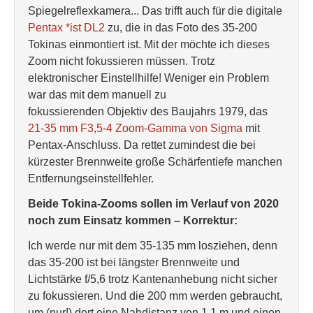
Spiegelreflexkamera... Das trifft auch für die digitale
Pentax *ist DL2
zu, die in das Foto des 35-200
Tokinas einmontiert ist. Mit der möchte ich dieses
Zoom nicht fokussieren müssen. Trotz
elektronischer Einstellhilfe! Weniger ein Problem
war das mit dem manuell zu
fokussierenden Objektiv des Baujahrs 1979, das
21-35 mm F3,5-4 Zoom-Gamma von Sigma
mit
Pentax-Anschluss. Da rettet zumindest die bei
kürzester Brennweite große Schärfentiefe manchen
Entfernungseinstellfehler.
Beide Tokina-Zooms sollen im Verlauf von 2020
noch zum Einsatz kommen – Korrektur:
Ich werde nur mit dem 35-135 mm losziehen, denn
das 35-200 ist bei längster Brennweite und
Lichtstärke f/5,6 trotz Kantenanhebung nicht sicher
zu fokussieren. Und die 200 mm werden gebraucht,
um (nur!) dort eine Nahdistanz von 1,1 m und einen