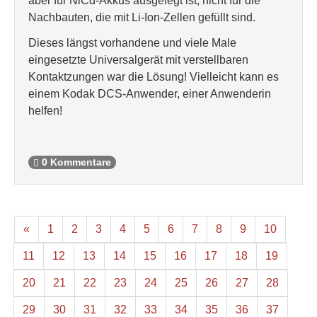
aber für NiCd-Akkus ausgelegt ist, nicht für die
Nachbauten, die mit Li-Ion-Zellen gefüllt sind.
Dieses längst vorhandene und viele Male
eingesetzte Universalgerät mit verstellbaren
Kontaktzungen war die Lösung! Vielleicht kann es
einem Kodak DCS-Anwender, einer Anwenderin
helfen!
0 Kommentare
«
1
2
3
4
5
6
7
8
9
10
11
12
13
14
15
16
17
18
19
20
21
22
23
24
25
26
27
28
29
30
31
32
33
34
35
36
37