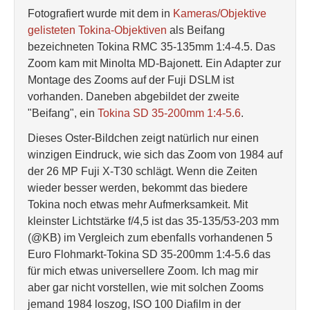
Fotografiert wurde mit dem in
Kameras/Objektive
gelisteten Tokina-Objektiven
als Beifang
bezeichneten Tokina RMC 35-135mm 1:4-4.5. Das
Zoom kam mit Minolta MD-Bajonett. Ein Adapter zur
Montage des Zooms auf der Fuji DSLM ist
vorhanden. Daneben abgebildet der zweite
"Beifang", ein
Tokina SD 35-200mm 1:4-5.6
.
Dieses Oster-Bildchen zeigt natürlich nur einen
winzigen Eindruck, wie sich das Zoom von 1984 auf
der 26 MP Fuji X-T30 schlägt. Wenn die Zeiten
wieder besser werden, bekommt das biedere
Tokina noch etwas mehr Aufmerksamkeit. Mit
kleinster Lichtstärke f/4,5 ist das 35-135/53-203 mm
(@KB) im Vergleich zum ebenfalls vorhandenen 5
Euro Flohmarkt-Tokina SD 35-200mm 1:4-5.6 das
für mich etwas universellere Zoom. Ich mag mir
aber gar nicht vorstellen, wie mit solchen Zooms
jemand 1984 loszog, ISO 100 Diafilm in der