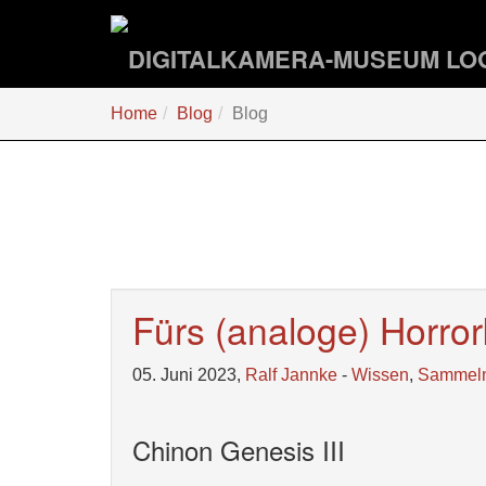
Zum
Hauptinhalt
springen
Sie
Home
Blog
Blog
sind
hier:
Fürs (analoge) Horrork
05. Juni 2023,
Ralf Jannke
-
Wissen
,
Sammel
Chinon Genesis III