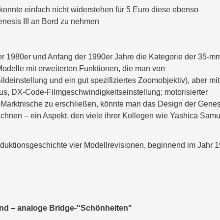
 konnte einfach nicht widerstehen für 5 Euro diese ebenso
enesis III an Bord zu nehmen
r 1980er und Anfang der 1990er Jahre die Kategorie der 35-m
odelle mit erweiterten Funktionen, die man von
ldeinstellung und ein gut spezifiziertes Zoomobjektiv), aber mit
us, DX-Code-Filmgeschwindigkeitseinstellung; motorisierter
e Marktnische zu erschließen, könnte man das Design der Genes
eichnen – ein Aspekt, den viele ihrer Kollegen wie Yashica Samu
roduktionsgeschichte vier Modellrevisionen, beginnend im Jahr 
and – analoge Bridge-"Schönheiten"