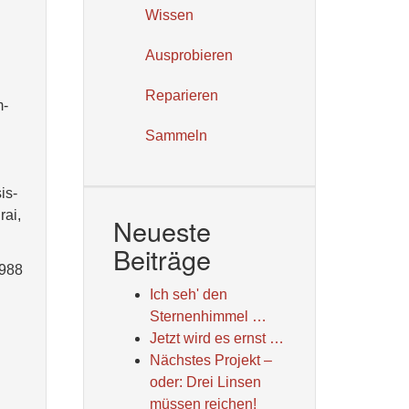
Wissen
Ausprobieren
Reparieren
m-
Sammeln
is-
rai,
Neueste
Beiträge
1988
Ich seh' den
Sternenhimmel …
Jetzt wird es ernst …
Nächstes Projekt –
oder: Drei Linsen
müssen reichen!