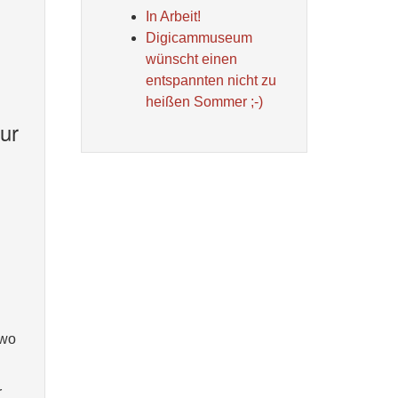
In Arbeit!
Digicammuseum
wünscht einen
entspannten nicht zu
heißen Sommer ;-)
ur
dwo
r