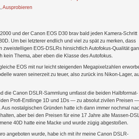
n
,
Ausprobieren
ab 2000 und der Canon EOS D30 brav bald jeden Kamera-Schritt
0D. Um bei letzterer endlich und viel zu spät zu merken, dass
 zweistelligen EOS-DSLRs hinsichtlich Autofokus-Qualität ga
ich kein Thema, aber eben die Klasse des Autofokus.
gleiche EOS mit nur leicht steigenden Megapixelzahlen erworb
elle waren seinerzeit zu teuer, also zurück ins Nikon-Lager, a
 und die Canon DSLR-Sammlung umfasst die beiden Halbformat-
den Profi-Erstlinge 1D und 1Ds — zu absolut zivilen Preisen 
 Aus nostalgischen Gründen hatte ich dann immer nochmal na
halten, aber bei den Preisen für eine 17 Jahre alte Massen-D
mmene 40D hatte eine Macke und wurde zügig abgestoßen.
Euro angeboten wurde, habe ich mit ihr meine Canon DSLR-