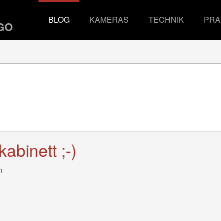
BLOG
KAMERAS
TECHNIK
PRA
abinett ;-)
n