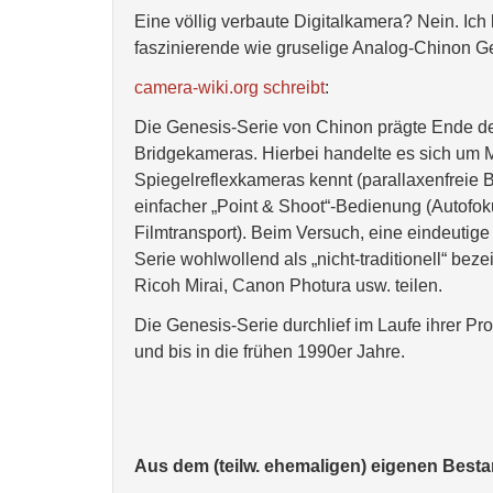
Eine völlig verbaute Digitalkamera? Nein. Ich
faszinierende wie gruselige Analog-Chinon G
camera-wiki.org schreibt
:
Die Genesis-Serie von Chinon prägte Ende de
Bridgekameras. Hierbei handelte es sich um M
Spiegelreflexkameras kennt (parallaxenfreie Bi
einfacher „Point & Shoot“-Bedienung (Autofok
Filmtransport). Beim Versuch, eine eindeutig
Serie wohlwollend als „nicht-traditionell“ bez
Ricoh Mirai, Canon Photura usw. teilen.
Die Genesis-Serie durchlief im Laufe ihrer P
und bis in die frühen 1990er Jahre.
Aus dem (teilw. ehemaligen) eigenen Best