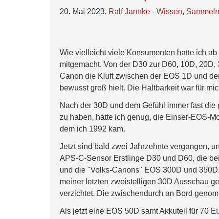
20. Mai 2023,
Ralf Jannke
-
Wissen
,
Sammel
Wie vielleicht viele Konsumenten hatte ich 
mitgemacht. Von der D30 zur D60, 10D, 20D, 3
Canon die Kluft zwischen der EOS 1D und den
bewusst groß hielt. Die Haltbarkeit war für m
Nach der 30D und dem Gefühl immer fast die 
zu haben, hatte ich genug, die Einser-EOS-Mod
dem ich 1992 kam.
Jetzt sind bald zwei Jahrzehnte vergangen,
APS-C-Sensor Erstlinge D30 und D60, die bei
und die "Volks-Canons" EOS 300D und 350D.
meiner letzten zweistelligen 30D Ausschau ge
verzichtet. Die zwischendurch an Bord geno
Als jetzt eine EOS 50D samt Akkuteil für 70 