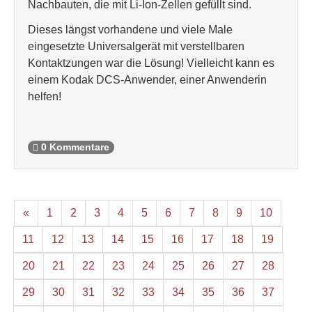
Nachbauten, die mit Li-Ion-Zellen gefüllt sind.
Dieses längst vorhandene und viele Male
eingesetzte Universalgerät mit verstellbaren
Kontaktzungen war die Lösung! Vielleicht kann es
einem Kodak DCS-Anwender, einer Anwenderin
helfen!
0 Kommentare
«
1
2
3
4
5
6
7
8
9
10
11
12
13
14
15
16
17
18
19
20
21
22
23
24
25
26
27
28
29
30
31
32
33
34
35
36
37