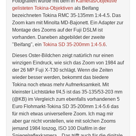
Fotografiert wurde mit dem in
Kameras/Objektive
gelisteten Tokina-Objektiven
als Beifang
bezeichneten Tokina RMC 35-135mm 1:4-4.5. Das
Zoom kam mit Minolta MD-Bajonett. Ein Adapter zur
Montage des Zooms auf der Fuji DSLM ist
vorhanden. Daneben abgebildet der zweite
"Beifang", ein
Tokina SD 35-200mm 1:4-5.6
.
Dieses Oster-Bildchen zeigt natürlich nur einen
winzigen Eindruck, wie sich das Zoom von 1984 auf
der 26 MP Fuji X-T30 schlägt. Wenn die Zeiten
wieder besser werden, bekommt das biedere
Tokina noch etwas mehr Aufmerksamkeit. Mit
kleinster Lichtstärke f/4,5 ist das 35-135/53-203 mm
(@KB) im Vergleich zum ebenfalls vorhandenen 5
Euro Flohmarkt-Tokina SD 35-200mm 1:4-5.6 das
für mich etwas universellere Zoom. Ich mag mir
aber gar nicht vorstellen, wie mit solchen Zooms
jemand 1984 loszog, ISO 100 Diafilm in der
Spiegelreflexkamera... Das trifft auch für die digitale