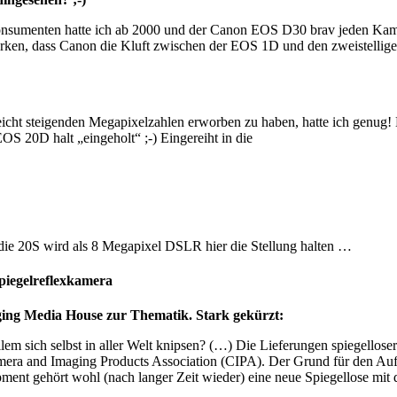
 Konsumenten hatte ich ab 2000 und der Canon EOS D30 brav jeden Kam
merken, dass Canon die Kluft zwischen der EOS 1D und den zweistelli
icht steigenden Megapixelzahlen erworben zu haben, hatte ich genug! D
OS 20D halt „eingeholt“ ;-) Eingereiht in die
ie 20S wird als 8 Megapixel DSLR hier die Stellung halten …
Spiegelreflexkamera
aging Media House zur Thematik. Stark gekürzt:
lem sich selbst in aller Welt knipsen? (…) Die Lieferungen spiegellos
mera and Imaging Products Association (CIPA). Der Grund für den A
t gehört wohl (nach langer Zeit wieder) eine neue Spiegellose mit 