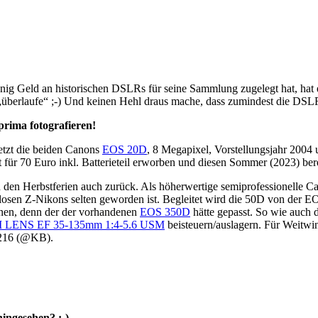
nig Geld an historischen DSLRs für seine Sammlung zugelegt hat, hat e
„überlaufe“ ;-) Und keinen Hehl draus mache, dass zumindest die DSLR
prima fotografieren!
etzt die beiden Canons
EOS 20D
, 8 Megapixel, Vorstellungsjahr 2004
t für 70 Euro inkl. Batterieteil erworben und diesen Sommer (2023) bere
in den Herbstferien auch zurück. Als höherwertige semiprofessionell
losen Z-Nikons selten geworden ist. Begleitet wird die 50D von der EO
nnen, denn der der vorhandenen
EOS 350D
hätte gepasst. So wie auch 
ENS EF 35-135mm 1:4-5.6 USM
beisteuern/auslagern. Für Weitwi
6-216 (@KB).
ingesehen? ;-)