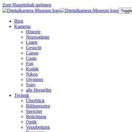
Zum Hauptinhalt springen
Toggle
Blog
Kameras
Historie
Neuzugänge
Listen
Gesucht
Canon
Casio
Fuji
Kodak
Nikon
Olympus
Sony
alle Hersteller
Technik
Überblick
Bildsensoren
Speicher
Belichtung
Optik
Verarbeitung