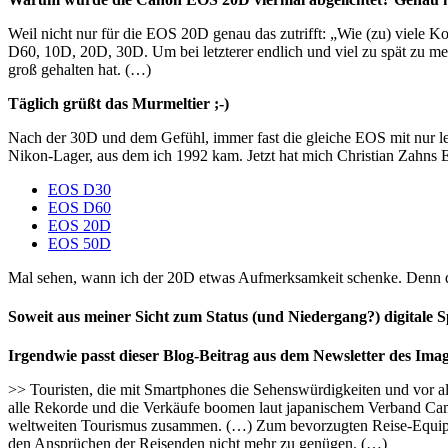
Weil nicht nur für die EOS 20D genau das zutrifft: „Wie (zu) viele
D60, 10D, 20D, 30D. Um bei letzterer endlich und viel zu spät zu 
groß gehalten hat. (…)
Täglich grüßt das Murmeltier ;-)
Nach der 30D und dem Gefühl, immer fast die gleiche EOS mit nur le
Nikon-Lager, aus dem ich 1992 kam. Jetzt hat mich Christian Zahns E
EOS D30
EOS D60
EOS 20D
EOS 50D
Mal sehen, wann ich der 20D etwas Aufmerksamkeit schenke. Denn d
Soweit aus meiner Sicht zum Status (und Niedergang?) digitale 
Irgendwie passt dieser Blog-Beitrag aus dem Newsletter des Im
>> Touristen, die mit Smartphones die Sehenswürdigkeiten und vor al
alle Rekorde und die Verkäufe boomen laut japanischem Verband Ca
weltweiten Tourismus zusammen. (…) Zum bevorzugten Reise-Equipmen
den Ansprüchen der Reisenden nicht mehr zu genügen. (…)