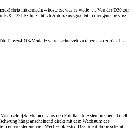
era-Schritt mitgemacht – koste es, was es wolle …. Von der D30 zur
gen EOS-DSLRs hinsichtlich Autofokus-Qualität immer ganz bewusst
ie Einser-EOS-Modelle waren seinerzeit zu teuer, also zurück ins
er Wechselobjektivkameras aus den Fabriken in Asien brechen aktuell
ufschwung hängt anscheinend direkt mit dem Wachstum des
dem einen oder anderen Wechselobjektiv. Das Smartphone scheint