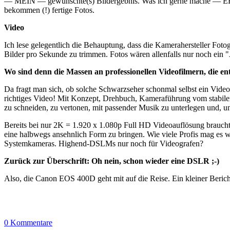
— MEIN — gewünschte(s) Bildergebnis. Was ich gerne mache — EBV —,
bekommen (!) fertige Fotos.
Video
Ich lese gelegentlich die Behauptung, dass die Kamerahersteller Fot
Bilder pro Sekunde zu trimmen. Fotos wären allenfalls nur noch ein 
Wo sind denn die Massen an professionellen Videofilmern, die 
Da fragt man sich, ob solche Schwarzseher schonmal selbst ein Vide
richtiges Video! Mit Konzept, Drehbuch, Kameraführung vom stabile
zu schneiden, zu vertonen, mit passender Musik zu unterlegen und, u
Bereits bei nur 2K = 1.920 x 1.080p Full HD Videoauflösung brauch
eine halbwegs ansehnlich Form zu bringen. Wie viele Profis mag es we
Systemkameras. Highend-DSLMs nur noch für Videografen?
Zurück zur Überschrift: Oh nein, schon wieder eine DSLR ;-)
Also, die Canon EOS 400D geht mit auf die Reise. Ein kleiner Berich
0 Kommentare