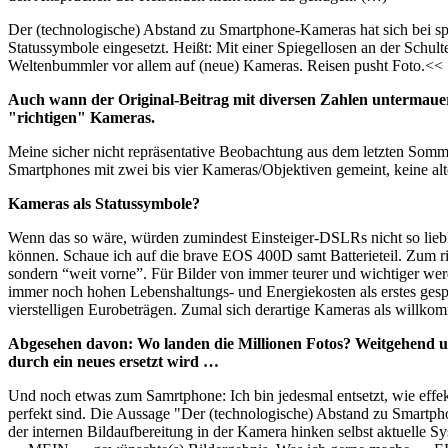
Der (technologische) Abstand zu Smartphone-Kameras hat sich bei s
Statussymbole eingesetzt. Heißt: Mit einer Spiegellosen an der Schul
Weltenbummler vor allem auf (neue) Kameras. Reisen pusht Foto.<<
Auch wann der Original-Beitrag mit diversen Zahlen untermauert
"richtigen" Kameras.
Meine sicher nicht repräsentative Beobachtung aus dem letzten Som
Smartphones mit zwei bis vier Kameras/Objektiven gemeint, keine 
Kameras als Statussymbole?
Wenn das so wäre, würden zumindest Einsteiger-DSLRs nicht so lieb
können. Schaue ich auf die brave EOS 400D samt Batterieteil. Zum ri
sondern “weit vorne”. Für Bilder von immer teurer und wichtiger w
immer noch hohen Lebenshaltungs- und Energiekosten als erstes ges
vierstelligen Eurobeträgen. Zumal sich derartige Kameras als willko
Abgesehen davon: Wo landen die Millionen Fotos? Weitgehend un
durch ein neues ersetzt wird …
Und noch etwas zum Samrtphone: Ich bin jedesmal entsetzt, wie effekt
perfekt sind. Die Aussage "Der (technologische) Abstand zu Smartpho
der internen Bildaufbereitung in der Kamera hinken selbst aktuell