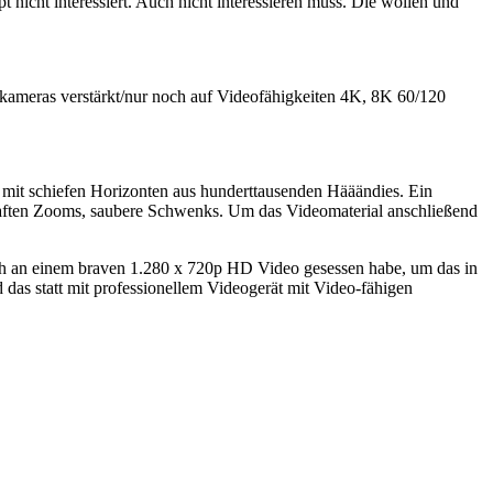
ht interessiert. Auch nicht interessieren muss. Die wollen und
emkameras verstärkt/nur noch auf Videofähigkeiten 4K, 8K 60/120
 mit schiefen Horizonten aus hunderttausenden Hääändies. Ein
haften Zooms, saubere Schwenks. Um das Videomaterial anschließend
ich an einem braven 1.280 x 720p HD Video gesessen habe, um das in
 das statt mit professionellem Videogerät mit Video-fähigen