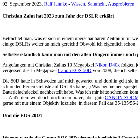
02. September 2023,
Ralf Jannke
-
Wissen
,
Sammeln
,
Ausprobieren
Christian Zahn hat 2023 zum Jahr der DSLR erklärt
Betrachtet man, was er sich in einem überschaubaren Zeitraum für we
einige DSLRs weiter an mich gereicht! Obwohl ich eigentlich schon 
Selbstverständlich kann man mit den alten Dingern immer noch 
Angefangen mit Christian Zahns 10 Megapixel
Nikon D40x
folgten j
vergessen die 15 Megapixel
Canon EOS 50D
von 2008, die ich selbs
Die 50D hatte in Schweden auf mich gewartet, und dorthin geht sie 
ich in den Ferien Gelüste auf DSLRs habe ;-) Was bei meinen spiegel
Batteriefachdeckel nachbestellt habe. Was ich mir hätte schenken kö
… Außerdem werde ich noch mein brave, aber gute
CANON ZOOM L
gerne mit nur einem Objektiv losziehe, in diesem Fall das 35-135/5
Und die EOS 20D?
Warum wurde die Canon EOS 20D viermal abgelichtet? Genau h