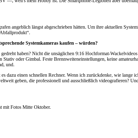
 weil's mein Hobby ist. Die Smartphone-Legionen aber überhaupt nic
ografen angeblich längst abgeschrieben hätten. Um ihre aktuellen Syst
"Abfallprodukt“.
entsprechende Systemkameras kaufen – würden?
o gedreht haben? Nicht die unsäglichen 9:16 Hochformat-Wackelvideos
n Stativ oder Gimbal. Feste Brennweiteneinstellungen, keine amateur
nd, und.
t es dazu einen schnellen Rechner. Wenn ich zurückdenke, wie lange 
ltweit geben, die professionell und ausschließlich videografieren? Und
t mit Fotos Mitte Oktober.