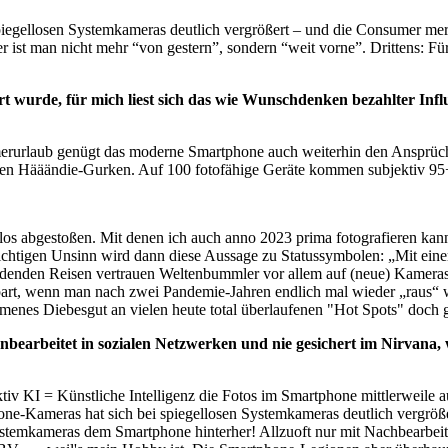
piegellosen Systemkameras deutlich vergrößert – und die Consumer me
ter ist man nicht mehr “von gestern”, sondern “weit vorne”. Drittens: 
 wurde, für mich liest sich das wie Wunschdenken bezahlter Influ
merurlaub genügt das moderne Smartphone auch weiterhin den Ansprüch
alten Hääändie-Gurken. Auf 100 fotofähige Geräte kommen subjektiv 
los abgestoßen. Mit denen ich auch anno 2023 prima fotografieren ka
chtigen Unsinn wird dann diese Aussage zu Statussymbolen: „Mit einer 
erdenden Reisen vertrauen Weltenbummler vor allem auf (neue) Kamera
part, wenn man nach zwei Pandemie-Jahren endlich mal wieder „raus“ 
mmenes Diebesgut an vielen heute total überlaufenen "Hot Spots" doch 
bearbeitet in sozialen Netzwerken und nie gesichert im Nirvana,
iv KI = Künstliche Intelligenz die Fotos im Smartphone mittlerweile au
ne-Kameras hat sich bei spiegellosen Systemkameras deutlich vergrößer
e Systemkameras dem Smartphone hinterher! Allzuoft nur mit Nachbear