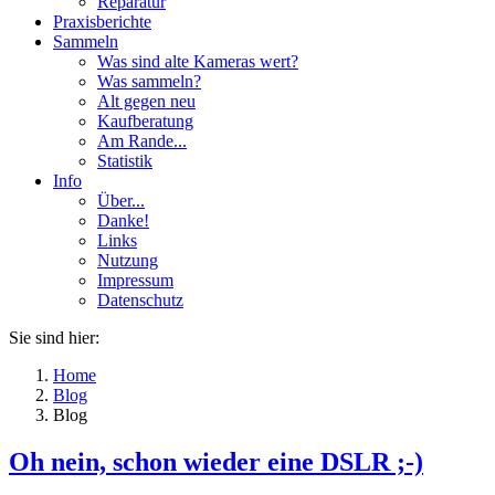
Reparatur
Praxisberichte
Sammeln
Was sind alte Kameras wert?
Was sammeln?
Alt gegen neu
Kaufberatung
Am Rande...
Statistik
Info
Über...
Danke!
Links
Nutzung
Impressum
Datenschutz
Sie sind hier:
Home
Blog
Blog
Oh nein, schon wieder eine DSLR ;-)