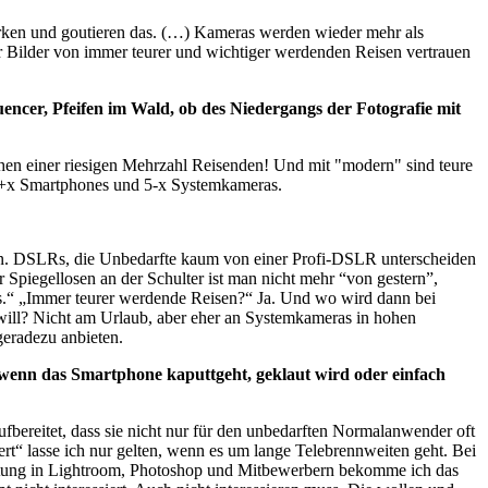
rken und goutieren das. (…) Kameras werden wieder mehr als
Für Bilder von immer teurer und wichtiger werdenden Reisen vertrauen
encer, Pfeifen im Wald, ob des Niedergangs der Fotografie mit
en einer riesigen Mehrzahl Reisenden! Und mit "modern" sind teure
95+x Smartphones und 5-x Systemkameras.
nn. DSLRs, die Unbedarfte kaum von einer Profi-DSLR unterscheiden
Spiegellosen an der Schulter ist man nicht mehr “von gestern”,
s.“ „Immer teurer werdende Reisen?“ Ja. Und wo wird dann bei
will? Nicht am Urlaub, aber eher an Systemkameras in hohen
geradezu anbieten.
 wenn das Smartphone kaputtgeht, geklaut wird oder einfach
fbereitet, dass sie nicht nur für den unbedarften Normalanwender oft
t“ lasse ich nur gelten, wenn es um lange Telebrennweiten geht. Bei
beitung in Lightroom, Photoshop und Mitbewerbern bekomme ich das