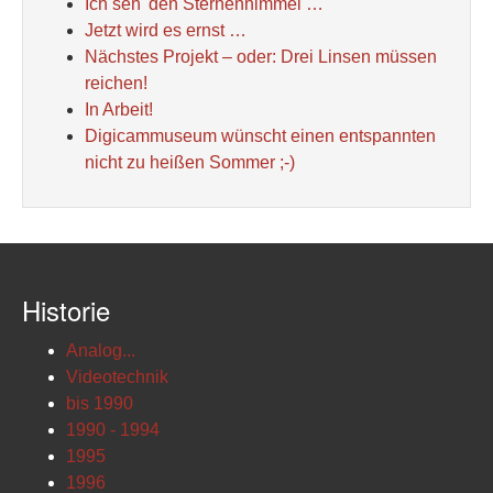
Ich seh' den Sternenhimmel …
Jetzt wird es ernst …
Nächstes Projekt – oder: Drei Linsen müssen
reichen!
In Arbeit!
Digicammuseum wünscht einen entspannten
nicht zu heißen Sommer ;-)
Historie
Analog...
Videotechnik
bis 1990
1990 - 1994
1995
1996