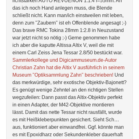
lichtstarken AUTO REVUENON 1:1.4 f=55mm. An
das ich noch Hand anlegen muss, die Blende
schließt nicht. Kann man/ich einstweilen mit leben,
denn zum "Zaubern" ist eh Offenblende angesagt ;-)
Das brave RMC Tokina 28mm 1:2.8 in Neuzustand
war jetzt nicht so nötig ;-) Gerne genommen habe
ich aber die kaputte Altissa Altix V, weil die mit
einem Carl Zeiss Jena Tessar 2.8/50 bestückt war.
Sammlerkollege und Digicammuseum.de-Autor
Christian Zahn hat die Altix V ausführlich in seinem
Museum "Optiksammlung Zahn" beschrieben!
Und
das merkwürdige, sehr exotische Objektiv-Bajonett?
Es genügt wenige Zehntel an den richtigen Stellen
wegzufeilen: Dann passt das Altix-Objektiv perfekt
in einen Adapter, der M42-Objektive montieren
lässt. Damit das nette Tessar nicht rausfällt, wurde
es mit Heißkleberpunkten gesichert. Sieht Sch…
aus, funktioniert aber einwandfrei. Ggf. könnte man
es mit Epoxidharz oder Sekundenkleber dauerhaft