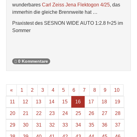
wunderbares
Carl Zeiss Jena Flektogon 4/25
, das
immerhin die gleiche Brennweite hat …
Praxistest des SESNON WIDE AUTO 1:2.8 f=25 im
Sommer
0 Kommentare
«
1
2
3
4
5
6
7
8
9
10
11
12
13
14
15
16
17
18
19
20
21
22
23
24
25
26
27
28
29
30
31
32
33
34
35
36
37
38
39
40
41
42
43
44
45
46