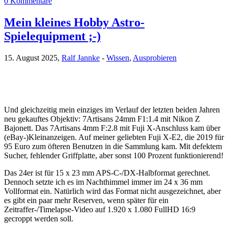
0 Kommentare
Mein kleines Hobby Astro-
Spielequipment ;-)
15. August 2025,
Ralf Jannke
-
Wissen
,
Ausprobieren
Und gleichzeitig mein einziges im Verlauf der letzten beiden Jahren
neu gekauftes Objektiv: 7Artisans 24mm F1:1.4 mit Nikon Z
Bajonett. Das 7Artisans 4mm F:2.8 mit Fuji X-Anschluss kam über
(eBay-)Kleinanzeigen. Auf meiner geliebten Fuji X-E2, die 2019 für
95 Euro zum öfteren Benutzen in die Sammlung kam. Mit defektem
Sucher, fehlender Griffplatte, aber sonst 100 Prozent funktionierend!
Das 24er ist für 15 x 23 mm APS-C-/DX-Halbformat gerechnet.
Dennoch setzte ich es im Nachthimmel immer im 24 x 36 mm
Vollformat ein. Natürlich wird das Format nicht ausgezeichnet, aber
es gibt ein paar mehr Reserven, wenn später für ein
Zeitraffer-/Timelapse-Video auf 1.920 x 1.080 FullHD 16:9
gecroppt werden soll.