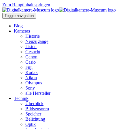
Zum Hauptinhalt springen
Toggle navigation
Blog
Kameras
Historie
Neuzugänge
Listen
Gesucht
Canon
Casio
Fuji
Kodak
Nikon
Olympus
Sony
alle Hersteller
Technik
Überblick
Bildsensoren
Speicher
Belichtung
Optik