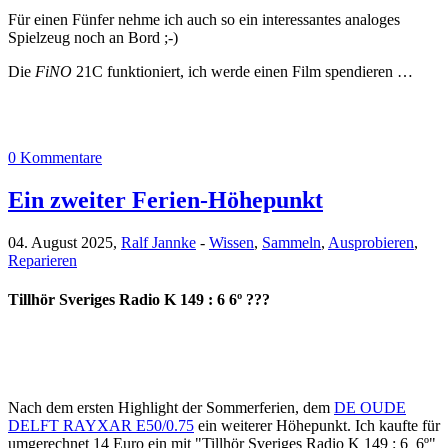
Für einen Fünfer nehme ich auch so ein interessantes analoges
Spielzeug noch an Bord ;-)
Die
FiNO
21C funktioniert, ich werde einen Film spendieren …
0 Kommentare
Ein zweiter Ferien-Höhepunkt
04. August 2025,
Ralf Jannke
-
Wissen
,
Sammeln
,
Ausprobieren
,
Reparieren
Tillhör Sveriges Radio K 149 : 6 6º ???
Nach dem ersten Highlight der Sommerferien, dem
DE OUDE
DELFT RAYXAR E50/0.75
ein weiterer Höhepunkt. Ich kaufte für
umgerechnet 14 Euro ein mit "Tillhör Sveriges Radio K 149 : 6 6º"