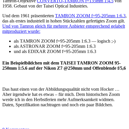
Tamron-Objektive
CONVERTO-TAMRON f=135mm 1:4.5
von
1958. Gebaut von der Taisei Optical Industries.
Und dem 1961 präsentierten
TAMRON ZOOM f=95-205mm 1:6.3
,
das als erstes industriell in hohen Stückzahlen gefertigtes Zoom gilt.
Und von Tamron gleich für mehrere Anbieter entsprechend gelabelt
mitproduziert wurde:
als TAMRON ZOOM f=95-205mm 1:6.3 — logisch ;-)
als ASTRONAR ZOOM f=95-205mm 1:6.3
und als EDIXAR ZOOM f=95-205mm 1:6.3
Ein Beispielbildchen mit dem TAISEI TAMRON ZOOM 95-
250mm 1:5.6 auf der Nikon Z7 @250mm und Offenblende f/5,6
Das haut einen von der Abbildungsqualität nicht vom Hocker …
Aber irgendwie hat es etwas – für mich. Dem historischen Zoom
werde ich in den Herbstferien mehr Aufmerksamkeit widmen.
Daten, Spezifikation nachtragen und noch ein paar Bildchen.