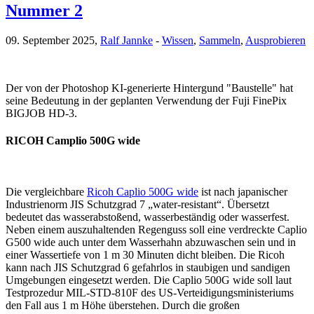
Nummer 2
09. September 2025,
Ralf Jannke
-
Wissen
,
Sammeln
,
Ausprobieren
Der von der Photoshop KI-generierte Hintergund "Baustelle" hat
seine Bedeutung in der geplanten Verwendung der Fuji FinePix
BIGJOB HD-3.
RICOH Camplio 500G wide
Die vergleichbare
Ricoh Caplio 500G wide
ist nach japanischer
Industrienorm JIS Schutzgrad 7 „water-resistant“. Übersetzt
bedeutet das wasserabstoßend, wasserbeständig oder wasserfest.
Neben einem auszuhaltenden Regenguss soll eine verdreckte Caplio
G500 wide auch unter dem Wasserhahn abzuwaschen sein und in
einer Wassertiefe von 1 m 30 Minuten dicht bleiben. Die Ricoh
kann nach JIS Schutzgrad 6 gefahrlos in staubigen und sandigen
Umgebungen eingesetzt werden. Die Caplio 500G wide soll laut
Testprozedur MIL-STD-810F des US-Verteidigungsministeriums
den Fall aus 1 m Höhe überstehen. Durch die großen