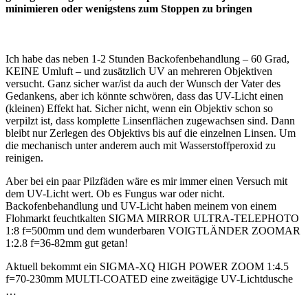
minimieren oder wenigstens zum Stoppen zu bringen
Ich habe das neben 1-2 Stunden Backofenbehandlung – 60 Grad,
KEINE Umluft – und zusätzlich UV an mehreren Objektiven
versucht. Ganz sicher war/ist da auch der Wunsch der Vater des
Gedankens, aber ich könnte schwören, dass das UV-Licht einen
(kleinen) Effekt hat. Sicher nicht, wenn ein Objektiv schon so
verpilzt ist, dass komplette Linsenflächen zugewachsen sind. Dann
bleibt nur Zerlegen des Objektivs bis auf die einzelnen Linsen. Um
die mechanisch unter anderem auch mit Wasserstoffperoxid zu
reinigen.
Aber bei ein paar Pilzfäden wäre es mir immer einen Versuch mit
dem UV-Licht wert. Ob es Fungus war oder nicht.
Backofenbehandlung und UV-Licht haben meinem von einem
Flohmarkt feuchtkalten SIGMA MIRROR ULTRA-TELEPHOTO
1:8 f=500mm und dem wunderbaren VOIGTLÄNDER ZOOMAR
1:2.8 f=36-82mm gut getan!
Aktuell bekommt ein SIGMA-XQ HIGH POWER ZOOM 1:4.5
f=70-230mm MULTI-COATED eine zweitägige UV-Lichtdusche
…