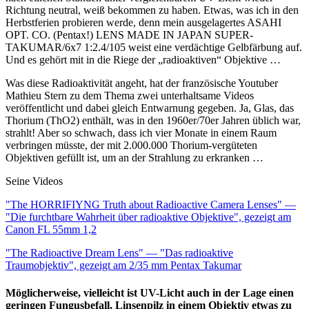
Richtung neutral, weiß bekommen zu haben. Etwas, was ich in den
Herbstferien probieren werde, denn mein ausgelagertes ASAHI
OPT. CO. (Pentax!) LENS MADE IN JAPAN SUPER-
TAKUMAR/6x7 1:2.4/105 weist eine verdächtige Gelbfärbung auf.
Und es gehört mit in die Riege der „radioaktiven“ Objektive …
Was diese Radioaktivität angeht, hat der französische Youtuber
Mathieu Stern zu dem Thema zwei unterhaltsame Videos
veröffentlicht und dabei gleich Entwarnung gegeben. Ja, Glas, das
Thorium (ThO2) enthält, was in den 1960er/70er Jahren üblich war,
strahlt! Aber so schwach, dass ich vier Monate in einem Raum
verbringen müsste, der mit 2.000.000 Thorium-vergüteten
Objektiven gefüllt ist, um an der Strahlung zu erkranken …
Seine Videos
"The HORRIFIYNG Truth about Radioactive Camera Lenses" —
"Die furchtbare Wahrheit über radioaktive Objektive", gezeigt am
Canon FL 55mm 1,2
"The Radioactive Dream Lens" — "Das radioaktive
Traumobjektiv", gezeigt am 2/35 mm Pentax Takumar
​​​​​​​Möglicherweise, vielleicht ist UV-Licht auch in der Lage einen
geringen Fungusbefall, Linsenpilz in einem Objektiv etwas zu