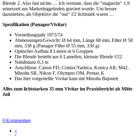
Blende 2. Also fast nichts … Ich vermute, dass die "magische" 1,9
seinerzeit aus Marketinggründen graviert wurde. Um besser
dazustehen, als Objektive die "nur" f/2 lichtstark waren …
Spezifikation (Panagor/Vivitar)
Vorstellungsjahr 1973/74
Abmessungen/Gewicht: Ø 64 mm, Länge 68 mm, Filter Ø 58
mm, 338 g (Panagor Filter Ø 55 mm, 330 g)
Optischer Aufbau 8 Linsen in 6 Gruppen
Die Blende besteht aus 6 Lamellen, kleinste Blende f/22
Nahdistanz 0,3 m
Anschlüsse: Canon FD, Contax/Yashica, Konica AR, M42,
Minolta SR, Nikon F, Olympus OM, Pentax K
Das hier vorgestellte Vivitar kam mit Minolta Bajonett
Alles zum lichtstarken 35 mm Vivitar im Praxisbericht ab Mitte
Juli
0 Kommentare
«