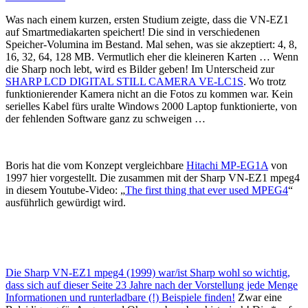
Was nach einem kurzen, ersten Studium zeigte, dass die VN-EZ1
auf Smartmediakarten speichert! Die sind in verschiedenen
Speicher-Volumina im Bestand. Mal sehen, was sie akzeptiert: 4, 8,
16, 32, 64, 128 MB. Vermutlich eher die kleineren Karten … Wenn
die Sharp noch lebt, wird es Bilder geben! Im Unterscheid zur
SHARP LCD DIGITAL STILL CAMERA VE-LC1S
. Wo trotz
funktionierender Kamera nicht an die Fotos zu kommen war. Kein
serielles Kabel fürs uralte Windows 2000 Laptop funktionierte, von
der fehlenden Software ganz zu schweigen …
Boris hat die vom Konzept vergleichbare
Hitachi MP-EG1A
von
1997 hier vorgestellt. Die zusammen mit der Sharp VN-EZ1 mpeg4
in diesem Youtube-Video: „
The first thing that ever used MPEG4
“
ausführlich gewürdigt wird.
Die Sharp VN-EZ1 mpeg4 (1999) war/ist Sharp wohl so wichtig,
dass sich auf dieser Seite 23 Jahre nach der Vorstellung jede Menge
Informationen und runterladbare (!) Beispiele finden!
Zwar eine