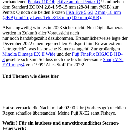
vorhandenen
Pentax 110 Objektive auf der Pentax Q
! Und neben
dem Standard ZOOM 2,8-4,5/5-15 mm (28-84 mm @KB) zur
Pentax Q noch die beiden Exoten
Fish-Eye 5,6/3,2 mm (18 mm
@KB) und Toy Lens Tele 8/18 mm (100 mm @KB)
.
Also langweilig wird es in 2023 sicher nicht. Nur Digitalkameras
werden in Zukunft aller Voraussicht nach
nur noch handabgezählt dazukommen. Erstaunlicherweise legte der
Dezember 2022 einen regelrechten Endspurt hin! Er war extrem
"ertragreich", was historische Kameras angeht! Zur großartigen
Minolta Dimage EX II Wide
und der
Fuji FinePix BIGJOB HD-
3
gesellte sich zum Schluss noch die hochinteressante
Sharp VN-
EZ1 mpeg4
von 1999! Alles Stoff für 2023!
Und Themen wie dieses hier
Hat so verpackt die Nacht mit ab 02.00 Uhr (Vorhersage) reichlich
Regen schadlos überstanden! Meine Fuji X-E2 samt Fisheye.
Wofür? Für ein lautloses und umweltfreundliches Sternen-
Feuerwerk!