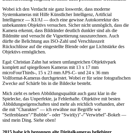
Wobei ich den Verdacht nie ganz loswerde, dass moderne
Systemkameras mit Hilfe Künstlicher Intelligenz, Artificial
Intelligence — KI/AI — doch eine gewisse Autokorrektur des
unbekannten Objektivs versuchen. Sicher nicht unmöglich, dass die
Kamera erkennt, dass Bildränder deutlich dunkler sind als die
Bildmitte und versucht die Vignettierung rauszurechnen. Auch
dürfte die Belichtung aus ISO-Zahl und Verschlusszeit
Rückschlüsse auf die eingestellte Blende oder gar Lichtstärke des
Objektivs ermöglichen.
Egal: Christian Zahn hat seinen umfangreichen Objektivpark
komplett auf spiegellosen Kameras mit 13 x 17 mm
microFourThirds-, 15 x 23 mm APS-C- und 24 x 36 mm
Vollformat-Kameras durchgetestet. Wobei er für seine fotografischen
Zwecke auf Schärfe bis in die Bildecke besteht.
Mich zieht es neben Abbildungsqualität auch ganz klar in die
Spielecke, das Unperfekte, ja Fehlerhafte. Objektive mit besten
Abbildungseigenschaften sind mehr als reichlich vorhanden, aber
die mit "Charakter" — ich erwähne nur Begriffe wie
"Seifenblasen"/"Bubble"- oder "Swirl(y)"-/"Verwirbel"-Bokeh —
sind mein Ding. Siehe oben!
2015 habe ich begonnen alte Digitalkameras beliebiger