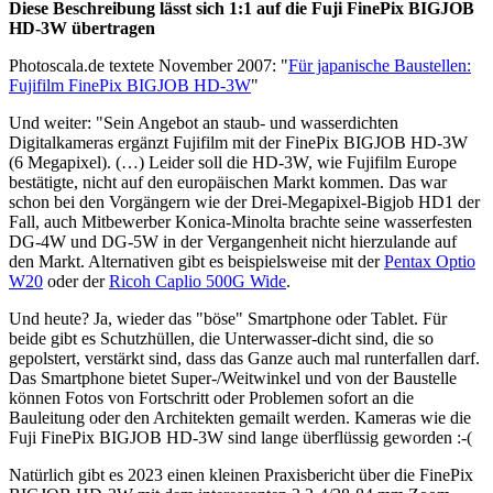
Diese Beschreibung lässt sich 1:1 auf die Fuji FinePix BIGJOB
HD-3W übertragen
Photoscala.de textete November 2007: "
Für japanische Baustellen:
Fujifilm FinePix BIGJOB HD-3W
"
Und weiter: "Sein Angebot an staub- und wasserdichten
Digitalkameras ergänzt Fujifilm mit der FinePix BIGJOB HD-3W
(6 Megapixel). (…) Leider soll die HD-3W, wie Fujifilm Europe
bestätigte, nicht auf den europäischen Markt kommen. Das war
schon bei den Vorgängern wie der Drei-Megapixel-Bigjob HD1 der
Fall, auch Mitbewerber Konica-Minolta brachte seine wasserfesten
DG-4W und DG-5W in der Vergangenheit nicht hierzulande auf
den Markt. Alternativen gibt es beispielsweise mit der
Pentax Optio
W20
oder der
Ricoh Caplio 500G Wide
.
Und heute? Ja, wieder das "böse" Smartphone oder Tablet. Für
beide gibt es Schutzhüllen, die Unterwasser-dicht sind, die so
gepolstert, verstärkt sind, dass das Ganze auch mal runterfallen darf.
Das Smartphone bietet Super-/Weitwinkel und von der Baustelle
können Fotos von Fortschritt oder Problemen sofort an die
Bauleitung oder den Architekten gemailt werden. Kameras wie die
Fuji FinePix BIGJOB HD-3W sind lange überflüssig geworden :-(
Natürlich gibt es 2023 einen kleinen Praxisbericht über die FinePix