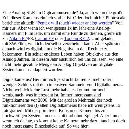
Eine Analog-SLR im Digicammusem.de? Ja, auch wenn die große
Zeit dieser Kameras einfach vorbei ist. Oder doch nicht? Photoscala
berichtete aktuell:
"Pentax will (auch) wieder analog werden"
Von
mir aus. Aber wenn ich wenigstens 1x im Jahr eine Analog-
Kamera mit Film lade, um damit eine Runde zu drehen, greife ich
zur
Nikon F2
/F3,
Canon EF
oder
Topcon RE-2
. Und geladen
mit SW-Film, weil ich den selbst verarbeiten kann. Aber spätestens
danach wird es digital, um die Negative in den Rechner zu
bekommen. Ein schier endloses Leben haben Objektive aus den
Analog-Jahren. In diesem Jahr ausfürlich bei uns zu lesen, wo eine
nicht mehr gezählte Menge an Analog-Objektven auf digitale
Systemkameras adaptiert wurden.
Digitalkameras? Bei mir nach jetzt acht Jahren ist mehr oder
weniger Schluss mit dem intensiven Sammeln von Digitalkameras.
Nicht, weil ich keine Lust mehr habe, es kommt nur noch
wenig nach, was interessant ist. Immer interessant sind
Digitalkameras vor 2000! Mit der großen Mehrzahl der noch
funktionierenden (!) alten Digitalkameras habe ich wenigstens 1x
fotografiert. Mit der primitiven Konsumer-Kamera bis zur
hochwertigen Systemkamera – mit und ohne Spiegel. Aber immer
wenn ich dachte, es kommt keine Kamera mehr dazu, tauchen doch
noch interessante Einzelstücke auf. So wie hier: