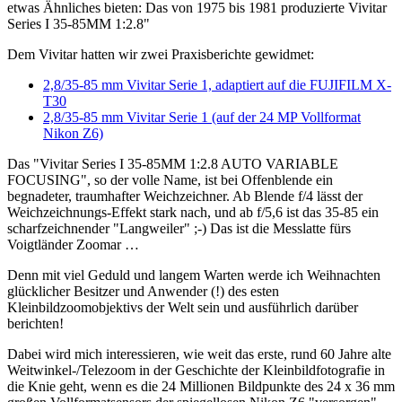
etwas Ähnliches bieten: Das von 1975 bis 1981 produzierte Vivitar
Series I 35-85MM 1:2.8"
Dem Vivitar hatten wir zwei Praxisberichte gewidmet:
2,8/35-85 mm Vivitar Serie 1, adaptiert auf die FUJIFILM X-
T30
2,8/35-85 mm Vivitar Serie 1 (auf der 24 MP Vollformat
Nikon Z6)
Das "Vivitar Series I 35-85MM 1:2.8 AUTO VARIABLE
FOCUSING", so der volle Name, ist bei Offenblende ein
begnadeter, traumhafter Weichzeichner. Ab Blende f/4 lässt der
Weichzeichnungs-Effekt stark nach, und ab f/5,6 ist das 35-85 ein
scharfzeichnender "Langweiler" ;-) Das ist die Messlatte fürs
Voigtländer Zoomar …
Denn mit viel Geduld und langem Warten werde ich Weihnachten
glücklicher Besitzer und Anwender (!) des esten
Kleinbildzoomobjektivs der Welt sein und ausführlich darüber
berichten!
Dabei wird mich interessieren, wie weit das erste, rund 60 Jahre alte
Weitwinkel-/Telezoom in der Geschichte der Kleinbildfotografie in
die Knie geht, wenn es die 24 Millionen Bildpunkte des 24 x 36 mm