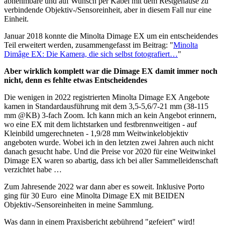
abnehmbare und auf Wunsch per Kabel mit dem Restgehäuse zu
verbindende Objektiv-/Sensoreinheit, aber in diesem Fall nur eine
Einheit.
Januar 2018 konnte die Minolta Dimage EX um ein entscheidendes
Teil erweitert werden, zusammengefasst im Beitrag: "
Minolta
Dimâge EX: Die Kamera, die sich selbst fotografiert…
"
Aber wirklich komplett war die Dimage EX damit immer noch
nicht, denn es fehlte etwas Entscheidendes
Die wenigen in 2022 registrierten Minolta Dimage EX Angebote
kamen in Standardausführung mit dem 3,5-5,6/7-21 mm (38-115
mm @KB) 3-fach Zoom. Ich kann mich an kein Angebot erinnern,
wo eine EX mit dem lichtstarken und festbrennweitigen - auf
Kleinbild umgerechneten - 1,9/28 mm Weitwinkelobjektiv
angeboten wurde. Wobei ich in den letzten zwei Jahren auch nicht
danach gesucht habe. Und die Preise vor 2020 für eine Weitwinkel
Dimage EX waren so abartig, dass ich bei aller Sammelleidenschaft
verzichtet habe …
Zum Jahresende 2022 war dann aber es soweit. Inklusive Porto
ging für 30 Euro eine Minolta Dimage EX mit BEIDEN
Objektiv-/Sensoreinheiten in meine Sammlung.
Was dann in einem Praxisbericht gebührend "gefeiert" wird!