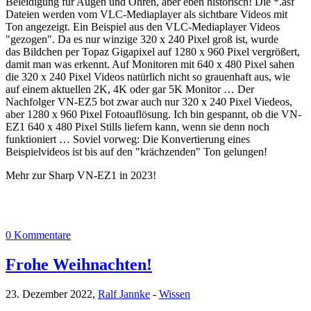
Beleidigung für Augen und Ohren, aber eben historisch! Die *.asf
Dateien werden vom VLC-Mediaplayer als sichtbare Videos mit
Ton angezeigt. Ein Beispiel aus den VLC-Mediaplayer Videos
"gezogen". Da es nur winzige 320 x 240 Pixel groß ist, wurde
das Bildchen per Topaz Gigapixel auf 1280 x 960 Pixel vergrößert,
damit man was erkennt. Auf Monitoren mit 640 x 480 Pixel sahen
die 320 x 240 Pixel Videos natürlich nicht so grauenhaft aus, wie
auf einem aktuellen 2K, 4K oder gar 5K Monitor … Der
Nachfolger VN-EZ5 bot zwar auch nur 320 x 240 Pixel Viedeos,
aber 1280 x 960 Pixel Fotoauflösung. Ich bin gespannt, ob die VN-
EZ1 640 x 480 Pixel Stills liefern kann, wenn sie denn noch
funktioniert … Soviel vorweg: Die Konvertierung eines
Beispielvideos ist bis auf den "krächzenden" Ton gelungen!
Mehr zur Sharp VN-EZ1 in 2023!
0 Kommentare
Frohe Weihnachten!
23. Dezember 2022,
Ralf Jannke
-
Wissen