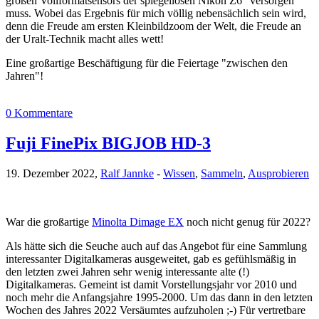
großen Vollformatsensors der spiegellosen Nikon Z6 "versorgen"
muss. Wobei das Ergebnis für mich völlig nebensächlich sein wird,
denn die Freude am ersten Kleinbildzoom der Welt, die Freude an
der Uralt-Technik macht alles wett!
Eine großartige Beschäftigung für die Feiertage "zwischen den
Jahren"!
0 Kommentare
Fuji FinePix BIGJOB HD-3
19. Dezember 2022,
Ralf Jannke
-
Wissen
,
Sammeln
,
Ausprobieren
War die großartige
Minolta Dimage EX
noch nicht genug für 2022?
Als hätte sich die Seuche auch auf das Angebot für eine Sammlung
interessanter Digitalkameras ausgeweitet, gab es gefühlsmäßig in
den letzten zwei Jahren sehr wenig interessante alte (!)
Digitalkameras. Gemeint ist damit Vorstellungsjahr vor 2010 und
noch mehr die Anfangsjahre 1995-2000. Um das dann in den letzten
Wochen des Jahres 2022 Versäumtes aufzuholen ;-) Für vertretbare