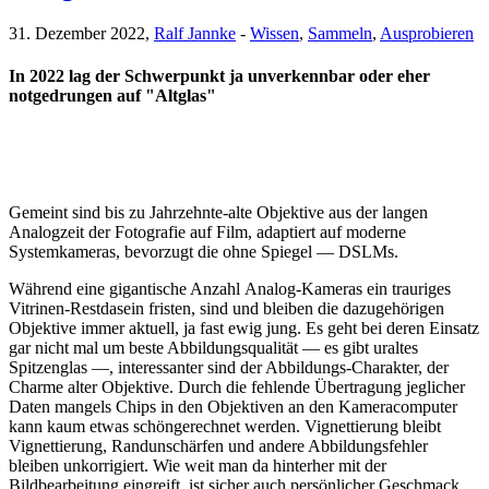
31. Dezember 2022,
Ralf Jannke
-
Wissen
,
Sammeln
,
Ausprobieren
In 2022 lag der Schwerpunkt ja unverkennbar oder eher
notgedrungen auf "Altglas"
Gemeint sind bis zu Jahrzehnte-alte Objektive aus der langen
Analogzeit der Fotografie auf Film, adaptiert auf moderne
Systemkameras, bevorzugt die ohne Spiegel — DSLMs.
Während eine gigantische Anzahl Analog-Kameras ein trauriges
Vitrinen-Restdasein fristen, sind und bleiben die dazugehörigen
Objektive immer aktuell, ja fast ewig jung. Es geht bei deren Einsatz
gar nicht mal um beste Abbildungsqualität — es gibt uraltes
Spitzenglas —, interessanter sind der Abbildungs-Charakter, der
Charme alter Objektive. Durch die fehlende Übertragung jeglicher
Daten mangels Chips in den Objektiven an den Kameracomputer
kann kaum etwas schöngerechnet werden. Vignettierung bleibt
Vignettierung, Randunschärfen und andere Abbildungsfehler
bleiben unkorrigiert. Wie weit man da hinterher mit der
Bildbearbeitung eingreift, ist sicher auch persönlicher Geschmack.