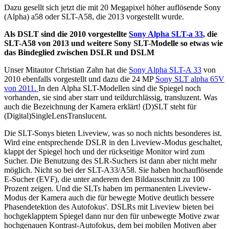
Dazu gesellt sich jetzt die mit 20 Megapixel höher auflösende Sony
(Alpha) a58 oder SLT-A58, die 2013 vorgestellt wurde.
Als DSLT sind die 2010 vorgestellte
Sony Alpha SLT-a 33
, die
SLT-A58 von 2013 und weitere Sony SLT-Modelle so etwas wie
das Bindeglied zwischen DSLR und DSLM
Unser Mitautor Christian Zahn hat die
Sony Alpha SLT-A 33
von
2010 ebenfalls vorgestellt und dazu die 24 MP
Sony SLT alpha 65V
von 2011.
In den Alpha SLT-Modellen sind die Spiegel noch
vorhanden, sie sind aber starr und teildurchlässig, transluzent. Was
auch die Bezeichnung der Kamera erklärt! (D)SLT steht für
(Digital)SingleLensTranslucent.
Die SLT-Sonys bieten Liveview, was so noch nichts besonderes ist.
Wird eine entsprechende DSLR in den Liveview-Modus geschaltet,
klappt der Spiegel hoch und der rückseitige Monitor wird zum
Sucher. Die Benutzung des SLR-Suchers ist dann aber nicht mehr
möglich. Nicht so bei der SLT-A33/A58. Sie haben hochauflösende
E-Sucher (EVF), die unter anderem den Bildausschnitt zu 100
Prozent zeigen. Und die SLTs haben im permanenten Liveview-
Modus der Kamera auch die für bewegte Motive deutlich bessere
Phasendetektion des Autofokus'. DSLRs mit Liveview bieten bei
hochgeklapptem Spiegel dann nur den für unbewegte Motive zwar
hochgenauen Kontrast-Autofokus, dem bei mobilen Motiven aber