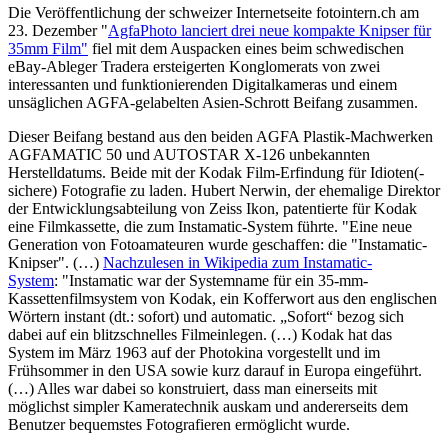
Die Veröffentlichung der schweizer Internetseite fotointern.ch am
23. Dezember "
AgfaPhoto lanciert drei neue kompakte Knipser für
35mm Film"
fiel mit dem Auspacken eines beim schwedischen
eBay-Ableger Tradera ersteigerten Konglomerats von zwei
interessanten und funktionierenden Digitalkameras und einem
unsäglichen AGFA-gelabelten Asien-Schrott Beifang zusammen.
Dieser Beifang bestand aus den beiden AGFA Plastik-Machwerken
AGFAMATIC 50 und AUTOSTAR X-126 unbekannten
Herstelldatums. Beide mit der Kodak Film-Erfindung für Idioten(-
sichere) Fotografie zu laden. Hubert Nerwin, der ehemalige Direktor
der Entwicklungsabteilung von Zeiss Ikon, patentierte für Kodak
eine Filmkassette, die zum Instamatic-System führte. "Eine neue
Generation von Fotoamateuren wurde geschaffen: die "Instamatic-
Knipser". (…)
Nachzulesen in Wikipedia zum Instamatic-
System
: "Instamatic war der Systemname für ein 35-mm-
Kassettenfilmsystem von Kodak, ein Kofferwort aus den englischen
Wörtern instant (dt.: sofort) und automatic. „Sofort“ bezog sich
dabei auf ein blitzschnelles Filmeinlegen. (…) Kodak hat das
System im März 1963 auf der Photokina vorgestellt und im
Frühsommer in den USA sowie kurz darauf in Europa eingeführt.
(…) Alles war dabei so konstruiert, dass man einerseits mit
möglichst simpler Kameratechnik auskam und andererseits dem
Benutzer bequemstes Fotografieren ermöglicht wurde.