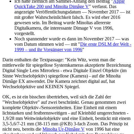
Ich hatte ziemlich am Sammel-Anfang den Beitrag "
Apple
QuickTake 200 und Minolta Dimâge V
" verfasst. Das
angezeigte Veröffentlichungsdatum — November 2017 — ist
mit großer Wahrscheinlichkeit falsch. Es wird eher 2016
gewesen sein. Im Beitrag wurde Minoltas allererste
Digitalkamera, die interessante Dimage V von 1996,
vorgestellt.
Noch spannender wurde es dann im November 2017 — was
vom Datum stimmen wird — mit "
Die erste DSLM der Welt -
1999 – und ihr Vorgänger von 1996
"
Darin enthalten die Textpassage: "Kein Witz, wenn man die
mittlerweile für spiegellose Systemkameras akzeptierte Bezeichnung
Digital Single Lens Mirrorless - etwa Digitale Einzel Objektiv (im
Sinne Wechselobjektiv) spiegellose (Kamera) - auf die Minolta
Dimâge EX anwendet. Die Kamera zeichnet digital auf, hat
Wechselobjektive und KEINEN Spiegel.
OK, es ist ein bisschen übertrieben, weil sich die Zahl der
"Wechselobjektive" auf zwei beschränkt. Genau genommen zwei
komplette Objektiv-/Sensoreinheiten. Eine Einheit mit einem
lichtstarken und festbrennweitigen - auf Kleinbild umgerechneten -
1,9/28 mm Weitwinkelobjektiv und eine Einheit, bestückt mit einem
3,5-5,6/7-21 mm (38-115 mm @KB) 3-fach Zoom. Das Prinzip ist
nicht neu, bereits die
Minolta Ur-Dimâge V
von 1996 hat eine