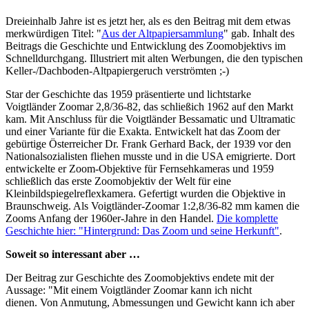
Dreieinhalb Jahre ist es jetzt her, als es den Beitrag mit dem etwas
merkwürdigen Titel: "
Aus der Altpapiersammlung
" gab. Inhalt des
Beitrags die Geschichte und Entwicklung des Zoomobjektivs im
Schnelldurchgang. Illustriert mit alten Werbungen, die den typischen
Keller-/Dachboden-Altpapiergeruch verströmten ;-)
Star der Geschichte das 1959 präsentierte und lichtstarke
Voigtländer Zoomar 2,8/36-82, das schließich 1962 auf den Markt
kam. Mit Anschluss für die Voigtländer Bessamatic und Ultramatic
und einer Variante für die Exakta. Entwickelt hat das Zoom der
gebürtige Österreicher Dr. Frank Gerhard Back, der 1939 vor den
Nationalsozialisten fliehen musste und in die USA emigrierte. Dort
entwickelte er Zoom-Objektive für Fernsehkameras und 1959
schließlich das erste Zoomobjektiv der Welt für eine
Kleinbildspiegelreflexkamera. Gefertigt wurden die Objektive in
Braunschweig. Als Voigtländer-Zoomar 1:2,8/36-82 mm kamen die
Zooms Anfang der 1960er-Jahre in den Handel.
Die komplette
Geschichte hier: "Hintergrund: Das Zoom und seine Herkunft"
.
Soweit so interessant aber …
Der Beitrag zur Geschichte des Zoomobjektivs endete mit der
Aussage: "Mit einem Voigtländer Zoomar kann ich nicht
dienen. Von Anmutung, Abmessungen und Gewicht kann ich aber