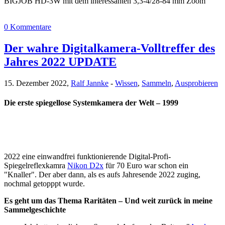
BIGJOB HD-3W mit dem interessanten 3,3-4/28-84 mm Zoom
0 Kommentare
Der wahre Digitalkamera-Volltreffer des
Jahres 2022 UPDATE
15. Dezember 2022,
Ralf Jannke
-
Wissen
,
Sammeln
,
Ausprobieren
Die erste spiegellose Systemkamera der Welt – 1999
2022 eine einwandfrei funktionierende Digital-Profi-
Spiegelreflexkamra
Nikon D2x
für 70 Euro war schon ein
"Knaller". Der aber dann, als es aufs Jahresende 2022 zuging,
nochmal getopppt wurde.
Es geht um das Thema Raritäten – Und weit zurück in meine
Sammelgeschichte