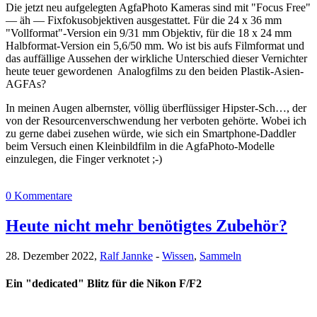
Die jetzt neu aufgelegten AgfaPhoto Kameras sind mit "Focus Free"
— äh — Fixfokusobjektiven ausgestattet. Für die 24 x 36 mm
"Vollformat"-Version ein 9/31 mm Objektiv, für die 18 x 24 mm
Halbformat-Version ein 5,6/50 mm. Wo ist bis aufs Filmformat und
das auffällige Aussehen der wirkliche Unterschied dieser Vernichter
heute teuer gewordenen Analogfilms zu den beiden Plastik-Asien-
AGFAs?
In meinen Augen albernster, völlig überflüssiger Hipster-Sch…, der
von der Resourcenverschwendung her verboten gehörte. Wobei ich
zu gerne dabei zusehen würde, wie sich ein Smartphone-Daddler
beim Versuch einen Kleinbildfilm in die AgfaPhoto-Modelle
einzulegen, die Finger verknotet ;-)
0 Kommentare
Heute nicht mehr benötigtes Zubehör?
28. Dezember 2022,
Ralf Jannke
-
Wissen
,
Sammeln
Ein "dedicated" Blitz für die Nikon F/F2