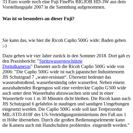
33 Euro wurde noch eine Fuji FinePix BIGJOB HD-3W aus dem
Vorstellungsjahr 2007 in die Sammlung aufgenommen.
Was ist so besonders an dieser Fuji?
Sie kann das, wie hier die Ricoh Caplio 500G wide: Baden gehen
;-)
Dazu gehen wir vier Jahre zurück in den Sommer 2018. Dort gab es
den Praxisbericht: "
Spritzwassergeschützte
Digitalkameras
" Darunter auch die Ricoh Caplio 500G wide von
2006: "Die Caplio 500G wide ist nach japanischer Industrienorm
JIS Schutzgrad 7 „water-resistant“. Übersetzt bedeutet das
wasserabstoßend, wasserbeständig oder wasserfest. Neben einem
auszuhaltenden Regenguss soll eine verdreckte Caplio G500 wide
auch unter dem Wasserhahn abzuwaschen sein und in einer
Wassertiefe von 1 m 30 Minuten dicht bleiben. Die Ricoh kann nach
JIS Schutzgrad 6 gefahrlos in staubigen und sandigen Umgebungen
eingesetzt werden. Die Caplio 500G wide soll laut Testprozedur
MIL-STD-810F des US-Verteidigungsministeriums den Fall aus 1
m Höhe überstehen. Durch die großen Bedienungselemente kann
die Kamera auch mit Handschuhen problemlos eingestellt werden."