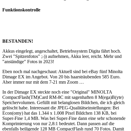
Funktionskontrolle
BESTANDEN!
Akkus eingelegt, angeschaltet, Betriebssystem Digita fährt hoch.
Zwei "Spitzenfotos" ;-)) aufnehmen, Akku leer, reicht. Mehr und
"anständige" Fotos in 2023!
Eben noch mal nachgeschaut: Aktuell sind bei eBay fünf Minolta
Dimage EX im Angebot. Von 20 bis haarsträubenden 585 Euro.
Aber immer nur mit dem 7-21 mm Zoom …
In der Dimage EX steckte noch eine "Original" MINOLTA
CompactFlash(TM)Card RM-8C mit sagenhaften 8 M(ega)B(yte)
Speichervolumen. Gefüllt mit belanglosen Bildchen, die ich gleich
gelöscht habe. Interessant die JPEG-Qualitätseinstellungen: Bei
Econ(omy) hat das 1.344 x 1.008 Pixel Bildchen 138 KB, bei
Super-Fine 1,4 MB. Was bei Super-Fine dann eine sehr schonende
Komprimierung von nur 2,8:1 bedeutet. Dann passen auf die
ebenfalls beiligende 128 MB CompactFlash rund 70 Fotos. Damit