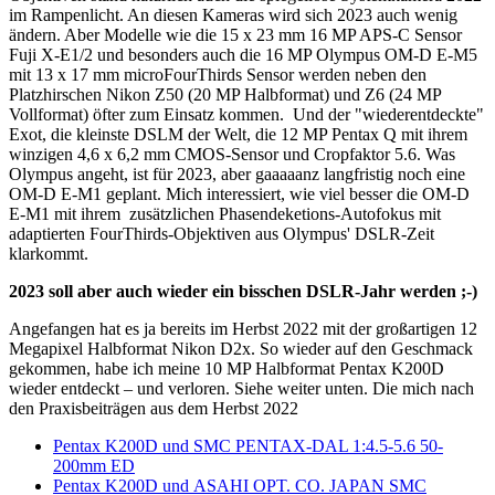
im Rampenlicht. An diesen Kameras wird sich 2023 auch wenig
ändern. Aber Modelle wie die 15 x 23 mm 16 MP APS-C Sensor
Fuji X-E1/2 und besonders auch die 16 MP Olympus OM-D E-M5
mit 13 x 17 mm microFourThirds Sensor werden neben den
Platzhirschen Nikon Z50 (20 MP Halbformat) und Z6 (24 MP
Vollformat) öfter zum Einsatz kommen. Und der "wiederentdeckte"
Exot, die kleinste DSLM der Welt, die 12 MP Pentax Q mit ihrem
winzigen 4,6 x 6,2 mm CMOS-Sensor und Cropfaktor 5.6. Was
Olympus angeht, ist für 2023, aber gaaaaanz langfristig noch eine
OM-D E-M1 geplant. Mich interessiert, wie viel besser die OM-D
E-M1 mit ihrem zusätzlichen Phasendeketions-Autofokus mit
adaptierten FourThirds-Objektiven aus Olympus' DSLR-Zeit
klarkommt.
2023 soll aber auch wieder ein bisschen DSLR-Jahr werden ;-)
Angefangen hat es ja bereits im Herbst 2022 mit der großartigen 12
Megapixel Halbformat Nikon D2x. So wieder auf den Geschmack
gekommen, habe ich meine 10 MP Halbformat Pentax K200D
wieder entdeckt – und verloren. Siehe weiter unten. Die mich nach
den Praxisbeiträgen aus dem Herbst 2022
Pentax K200D und SMC PENTAX-DAL 1:4.5-5.6 50-
200mm ED
Pentax K200D und ASAHI OPT. CO. JAPAN SMC