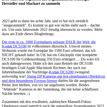
Hersteller und Machart zu sammeln
2023 geht es dann ins achte Jahr, und es hat sich ziemlich
"ausgesammelt". Es kommt so gut wie nichts mehr nach – dachte
ich. Um zum Jahresende 2022 freudig überrascht zu werden. Mehr
dazu am Ende dieses Blogbeitrags.
Die erste in ca. 1000 Exemplaren gebaute DSLR der Welt, die
Kodak DCS100
ist vollkommen illusorisch. Unweit meines
Wohnorts wurde ein Exemplar für 1500 Euro offeriert, das ich
NICHT gekauft habe! In UK hat ein Glückspilz eine komplette
DCS100 für Größenordnung 350 Euro ersteigert … Da wäre ich
auch dabeigewesen. Hätte ich den zum Betrieb der DCS100
benötigen Uralt Apple Macintosh Rechner, der auch zur
Inbetriebnahme der Nachfolge-
Kodak DCS200
zwingend
notwendig war!
Sigma DP Kameras mit fest eingebauten Objektiven
und dem besonderen Foveon-Sensor
dürfen für die ausgerufenen
Preise dort bleiben, von wo sie angeboten werden. Beides
"fehlende" Kameras in der Sammlung, die mir keine schlaflosen
Nächte bereiten ;-)
Zusammen mit den erwähnten, zahlreichen Manuell-Fokus-
Objektiven stand natürlich auch die spiegellose Systemkamera 2022