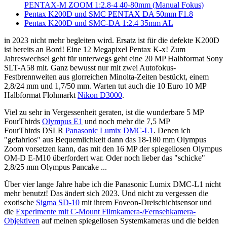
PENTAX-M ZOOM 1:2.8-4 40-80mm (Manual Fokus)
Pentax K200D und SMC PENTAX DA 50mm F1.8
Pentax K200D und SMC-DA 1:2.4 35mm AL
in 2023 nicht mehr begleiten wird. Ersatz ist für die defekte K200D
ist bereits an Bord! Eine 12 Megapixel Pentax K-x! Zum
Jahreswechsel geht für unterwegs geht eine 20 MP Halbformat Sony
SLT-A58 mit. Ganz bewusst nur mit zwei Autofokus-
Festbrennweiten aus glorreichen Minolta-Zeiten bestückt, einem
2,8/24 mm und 1,7/50 mm. Warten tut auch die 10 Euro 10 MP
Halbformat Flohmarkt
Nikon D3000
.
Viel zu sehr in Vergessenheit geraten, ist die wunderbare 5 MP
FourThirds
Olympus E1
und noch mehr die 7,5 MP
FourThirds DSLR
Panasonic Lumix DMC-L1
. Denen ich
"gefahrlos" aus Bequemlichkeit dann das 18-180 mm Olympus
Zoom vorsetzen kann, das mit den 16 MP der spiegellosen Olympus
OM-D E-M10 überfordert war. Oder noch lieber das "schicke"
2,8/25 mm Olympus Pancake ...
Über vier lange Jahre habe ich die Panasonic Lumix DMC-L1 nicht
mehr benutzt! Das ändert sich 2023. Und nicht zu vergessen die
exotische
Sigma SD-10
mit ihrem Foveon-Dreischichtsensor und
die
Experimente mit C-Mount Filmkamera-/Fernsehkamera-
Objektiven
auf meinen spiegellosen Systemkameras und die beiden