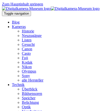
Zum Hauptinhalt springen
Toggle navigation
Blog
Kameras
Historie
Neuzugänge
Listen
Gesucht
Canon
Casio
Fuji
Kodak
Nikon
Olympus
Sony
alle Hersteller
Technik
Überblick
Bildsensoren
Speicher
Belichtung
Optik