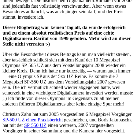
unten bewegen. Die historischen Digitalkamera-Raritäten vor 2000
sind jedenfalls fast vollständig verschwunden. Aber wenn etwas
Besonderes auftaucht, was auch jünger sein darf, und der Preis
stimmt, investiere ich.
Dieser Blogbetrag war keinen Tag alt, da wurde erfolgreich
und zu einem absolut realistischen Preis auf eine echte
Digitalkamera-Rarität von 1999 geboten. Mehr wird an dieser
Stelle nicht verraten ;-)
Über die Besonderheit dieses Beitrags kann man vielleicht streiten,
aber tatsächlich schließt sich mit dem Kauf der 10 Megapixel
Olympus SP-565 UZ aus dem Vorstellungsjahr 2008 wieder ein
kleiner Kreis. Denn ich hatte nur kurzzeitig — warum auch immer
— eine Olympus SP aus der 5xx UZ Reihe. Es könnte die 7
Megapixel SP-550 UZ aus dem Vorstellungsjahr 2007 gewesen
sein. Die ich vermutlich schnell wieder abgegeben hatte, weil
seinerzeit in eine wichtigere Digitalkamera investiert werden musste
;-) Ich finde von dieser Olympus im Gegensatz zu all meinen
anderen früheren Digitalkameras aber keine einzige Spur mehr!
Christian Zahn hat zum 2005 vorgestellten 6 Megapixel-Vorgänger
SP-500 UZ einen Praxisbericht
geschrieben, und Boris Jakubaschk
hat mit der
SP-550 UZ
einen weiteren, 2007 vorgestellten
Vorgänger in seiner Sammlung und die Kamera hier vorgestellt.