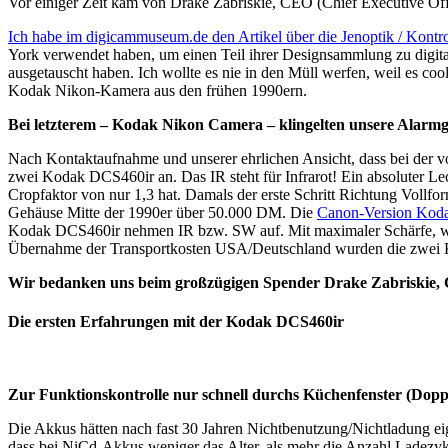
Vor einiger Zeit kam von Drake Zabriskie, CEO (Chief Executive Offi
Ich habe im digicammuseum.de den Artikel über die Jenoptik / Kontr
York verwendet haben, um einen Teil ihrer Designsammlung zu digital
ausgetauscht haben. Ich wollte es nie in den Müll werfen, weil es coo
Kodak Nikon-Kamera aus den frühen 1990ern.
Bei letzterem – Kodak Nikon Camera – klingelten unsere Alarmg
Nach Kontaktaufnahme und unserer ehrlichen Ansicht, dass bei der vo
zwei Kodak DCS460ir an. Das IR steht für Infrarot! Ein absoluter 
Cropfaktor von nur 1,3 hat. Damals der erste Schritt Richtung Voll
Gehäuse Mitte der 1990er über 50.000 DM. Die
Canon-Version Ko
Kodak DCS460ir nehmen IR bzw. SW auf. Mit maximaler Schärfe, weil
Übernahme der Transportkosten USA/Deutschland wurden die zwei 
Wir bedanken uns beim großzügigen Spender Drake Zabriskie,
Die ersten Erfahrungen mit der Kodak DCS460ir
Zur Funktionskontrolle nur schnell durchs Küchenfenster (Dopp
Die Akkus hätten nach fast 30 Jahren Nichtbenutzung/Nichtladung eige
dass bei NiCd-Akkus weniger das Alter, als mehr die Anzahl Ladezykl