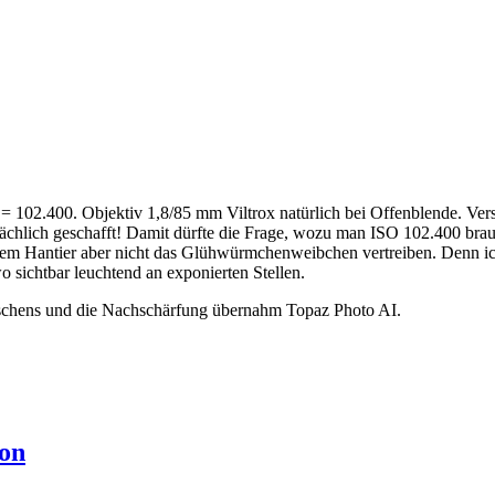
.400. Objektiv 1,8/85 mm Viltrox natürlich bei Offenblende. Versch
tatsächlich geschafft! Damit dürfte die Frage, wozu man ISO 102.400 brau
tigem Hantier aber nicht das Glühwürmchenweibchen vertreiben. Denn 
 sichtbar leuchtend an exponierten Stellen.
uschens und die Nachschärfung übernahm Topaz Photo AI.
ron