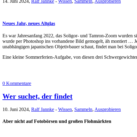
14. Juni 2024,
Ralf Jannke
-
Wissen
,
Sammeln
,
Ausprobieren
Neues Jahr, neues Altglas
Es war Jahresanfang 2022, das Soligor- und Tamron-Zoom wurden sic
wurde per Photoshop ins vorhandene Bild gemogelt, äh montiert … Je
unabhängigen japanischen Objetivbauer schaut, findet man bei Solig
Eine kleine Sommerferien-Aufgabe, von diesen drei Schwergewichte
0 Kommentare
Wer suchet, der findet
10. Juni 2024,
Ralf Jannke
-
Wissen
,
Sammeln
,
Ausprobieren
Aber nicht auf Fotobörsen und großen Flohmärkten