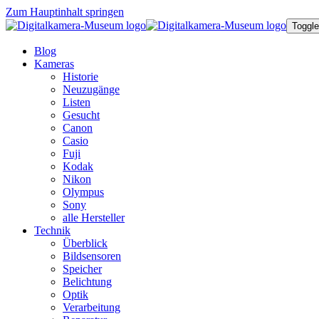
Zum Hauptinhalt springen
Toggle
Blog
Kameras
Historie
Neuzugänge
Listen
Gesucht
Canon
Casio
Fuji
Kodak
Nikon
Olympus
Sony
alle Hersteller
Technik
Überblick
Bildsensoren
Speicher
Belichtung
Optik
Verarbeitung