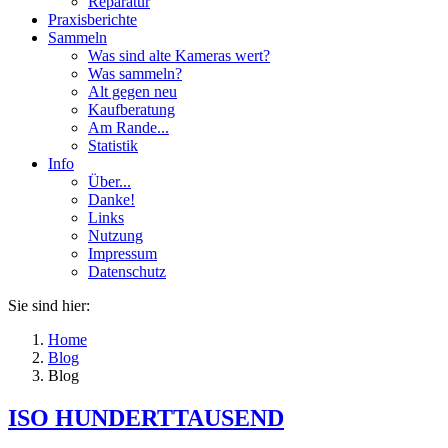
Reparatur
Praxisberichte
Sammeln
Was sind alte Kameras wert?
Was sammeln?
Alt gegen neu
Kaufberatung
Am Rande...
Statistik
Info
Über...
Danke!
Links
Nutzung
Impressum
Datenschutz
Sie sind hier:
Home
Blog
Blog
ISO HUNDERTTAUSEND