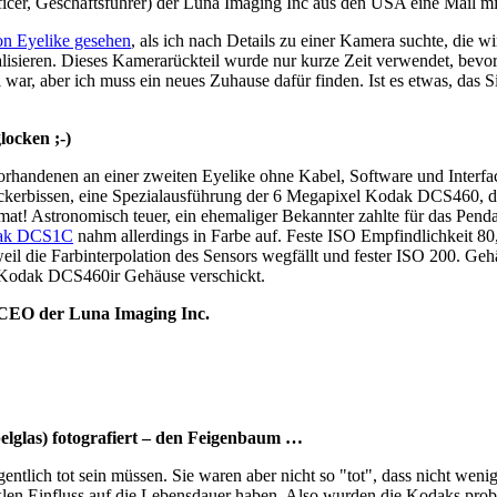
cer, Geschäftsführer) der Luna Imaging Inc aus den USA eine Mail mit
on Eyelike gesehen
, als ich nach Details zu einer Kamera suchte, di
isieren. Dieses Kamerarückteil wurde nur kurze Zeit verwendet, bevor
l war, aber ich muss ein neues Zuhause dafür finden. Ist es etwas, das
locken ;-)
rhandenen an einer zweiten Eyelike ohne Kabel, Software und Interfac
Leckerbissen, eine Spezialausführung der 6 Megapixel Kodak DCS460, 
format! Astronomisch teuer, ein ehemaliger Bekannter zahlte für das 
dak DCS1C
nahm allerdings in Farbe auf. Feste ISO Empfindlichkeit 80
 die Farbinterpolation des Sensors wegfällt und fester ISO 200. Geh
Kodak DCS460ir Gehäuse verschickt.
 CEO der Luna Imaging Inc.
elglas) fotografiert – den Feigenbaum …
ntlich tot sein müssen. Sie waren aber nicht so "tot", dass nicht weni
en Einfluss auf die Lebensdauer haben. Also wurden die Kodaks probew