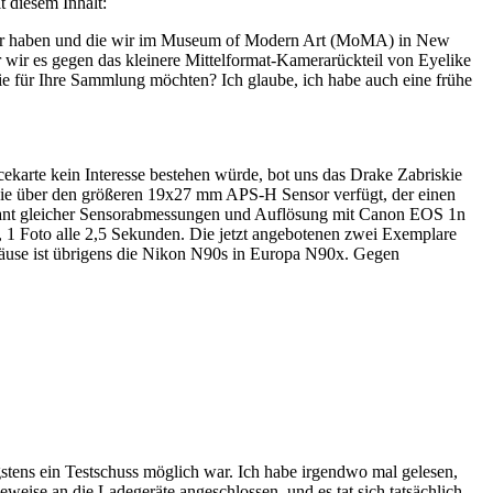
 diesem Inhalt:
e wir haben und die wir im Museum of Modern Art (MoMA) in New
 wir es gegen das kleinere Mittelformat-Kamerarückteil von Eyelike
 Sie für Ihre Sammlung möchten? Ich glaube, ich habe auch eine frühe
ekarte kein Interesse bestehen würde, bot uns das Drake Zabriskie
die über den größeren 19x27 mm APS-H Sensor verfügt, der einen
Pendant gleicher Sensorabmessungen und Auflösung mit Canon EOS 1n
, 1 Foto alle 2,5 Sekunden. Die jetzt angebotenen zwei Exemplare
äuse ist übrigens die Nikon N90s in Europa N90x. Gegen
gstens ein Testschuss möglich war. Ich habe irgendwo mal gelesen,
eise an die Ladegeräte angeschlossen, und es tat sich tatsächlich