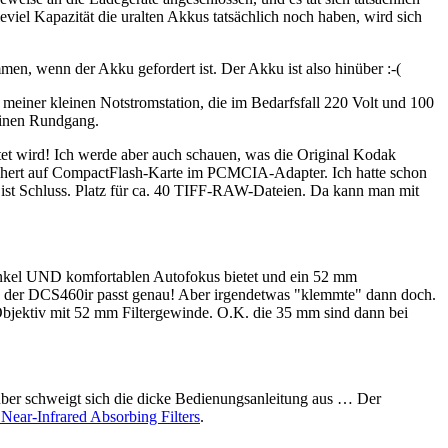
iel Kapazität die uralten Akkus tatsächlich noch haben, wird sich
en, wenn der Akku gefordert ist. Der Akku ist also hinüber :-(
meiner kleinen Notstromstation, die im Bedarfsfall 220 Volt und 100
 einen Rundgang.
et wird! Ich werde aber auch schauen, was die Original Kodak
ichert auf CompactFlash-Karte im PCMCIA-Adapter. Ich hatte schon
ist Schluss. Platz für ca. 40 TIFF-RAW-Dateien. Da kann man mit
winkel UND komfortablen Autofokus bietet und ein 52 mm
3 der DCS460ir passt genau! Aber irgendetwas "klemmte" dann doch.
bjektiv mit 52 mm Filtergewinde. O.K. die 35 mm sind dann bei
ber schweigt sich die dicke Bedienungsanleitung aus … Der
Near-Infrared Absorbing Filters
.