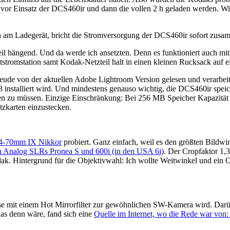
vor Einsatz der DCS460ir und dann die vollen 2 h geladen werden. Wiev
 h am Ladegerät, bricht die Stromversorgung der DCS460ir sofort zusamm
 hängend. Und da werde ich ansetzten. Denn es funktioniert auch mit 
tstromstation samt Kodak-Netzteil halt in einen kleinen Rucksack auf
eude von der aktuellen Adobe Lightroom Version gelesen und verarbeit
installiert wird. Und mindestens genauso wichtig, die DCS460ir spe
en zu müssen. Einzige Einschränkung: Bei 256 MB Speicher Kapazität 
zkarten einzustecken.
 24-70mm IX Nikkor
probiert. Ganz einfach, weil es den größten Bild
n Analog SLRs Pronea S und 600i (in den USA 6i)
. Der Cropfaktor 1,
 Hintergrund für die Objektivwahl: Ich wollte Weitwinkel und ein O
se mit einem Hot Mirrorfilter zur gewöhnlichen SW-Kamera wird. Darü
as denn wäre, fand sich eine
Quelle im Internet, wo die Rede war von: 