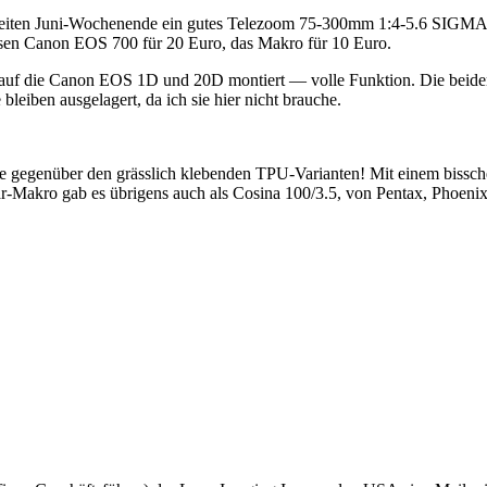
m zweiten Juni-Wochenende ein gutes Telezoom 75-300mm 1:4-5.6 SIGM
 Canon EOS 700 für 20 Euro, das Makro für 10 Euro.
 auf die Canon EOS 1D und 20D montiert — volle Funktion. Die beiden 
leiben ausgelagert, da ich sie hier nicht brauche.
e gegenüber den grässlich klebenden TPU-Varianten! Mit einem biss
r-Makro gab es übrigens auch als Cosina 100/3.5, von Pentax, Phoenix,