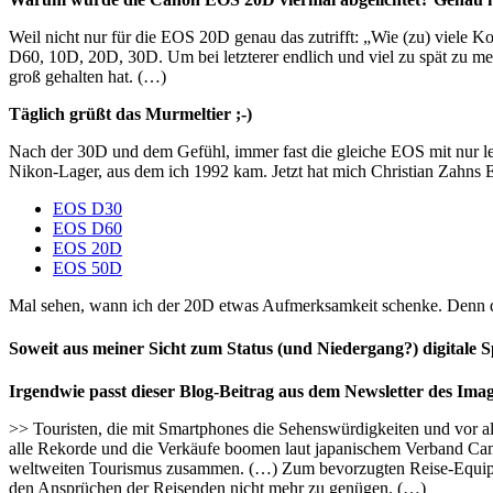
Weil nicht nur für die EOS 20D genau das zutrifft: „Wie (zu) viele
D60, 10D, 20D, 30D. Um bei letzterer endlich und viel zu spät zu 
groß gehalten hat. (…)
Täglich grüßt das Murmeltier ;-)
Nach der 30D und dem Gefühl, immer fast die gleiche EOS mit nur le
Nikon-Lager, aus dem ich 1992 kam. Jetzt hat mich Christian Zahns E
EOS D30
EOS D60
EOS 20D
EOS 50D
Mal sehen, wann ich der 20D etwas Aufmerksamkeit schenke. Denn d
Soweit aus meiner Sicht zum Status (und Niedergang?) digitale 
Irgendwie passt dieser Blog-Beitrag aus dem Newsletter des Im
>> Touristen, die mit Smartphones die Sehenswürdigkeiten und vor al
alle Rekorde und die Verkäufe boomen laut japanischem Verband Ca
weltweiten Tourismus zusammen. (…) Zum bevorzugten Reise-Equipmen
den Ansprüchen der Reisenden nicht mehr zu genügen. (…)