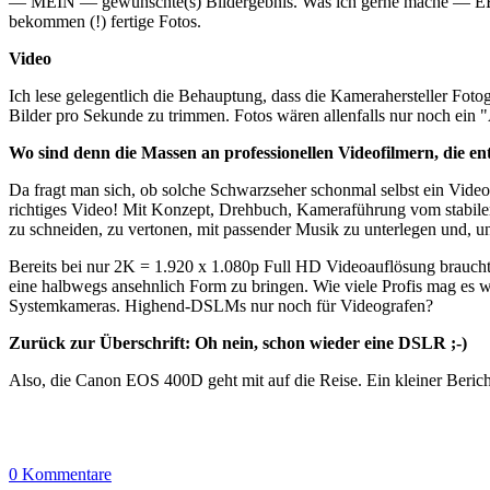
— MEIN — gewünschte(s) Bildergebnis. Was ich gerne mache — EBV —,
bekommen (!) fertige Fotos.
Video
Ich lese gelegentlich die Behauptung, dass die Kamerahersteller Fot
Bilder pro Sekunde zu trimmen. Fotos wären allenfalls nur noch ein 
Wo sind denn die Massen an professionellen Videofilmern, die 
Da fragt man sich, ob solche Schwarzseher schonmal selbst ein Vide
richtiges Video! Mit Konzept, Drehbuch, Kameraführung vom stabile
zu schneiden, zu vertonen, mit passender Musik zu unterlegen und, u
Bereits bei nur 2K = 1.920 x 1.080p Full HD Videoauflösung brauch
eine halbwegs ansehnlich Form zu bringen. Wie viele Profis mag es we
Systemkameras. Highend-DSLMs nur noch für Videografen?
Zurück zur Überschrift: Oh nein, schon wieder eine DSLR ;-)
Also, die Canon EOS 400D geht mit auf die Reise. Ein kleiner Berich
0 Kommentare