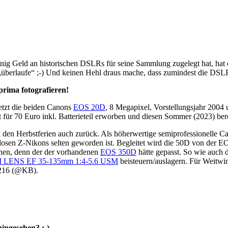
nig Geld an historischen DSLRs für seine Sammlung zugelegt hat, hat e
„überlaufe“ ;-) Und keinen Hehl draus mache, dass zumindest die DSLR
prima fotografieren!
etzt die beiden Canons
EOS 20D
, 8 Megapixel, Vorstellungsjahr 2004
t für 70 Euro inkl. Batterieteil erworben und diesen Sommer (2023) bere
in den Herbstferien auch zurück. Als höherwertige semiprofessionell
losen Z-Nikons selten geworden ist. Begleitet wird die 50D von der EO
nnen, denn der der vorhandenen
EOS 350D
hätte gepasst. So wie auch 
ENS EF 35-135mm 1:4-5.6 USM
beisteuern/auslagern. Für Weitwi
6-216 (@KB).
ingesehen? ;-)