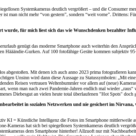
piegellosen Systemkameras deutlich vergrößert – und die Consumer me
ter ist man nicht mehr “von gestern”, sondern “weit vorne”. Drittens: 
 wurde, für mich liest sich das wie Wunschdenken bezahlter Influ
merurlaub genügt das moderne Smartphone auch weiterhin den Ansprüch
alten Hääändie-Gurken. Auf 100 fotofähige Geräte kommen subjektiv 
los abgestoßen. Mit denen ich auch anno 2023 prima fotografieren ka
chtigen Unsinn wird dann diese Aussage zu Statussymbolen: „Mit einer 
erdenden Reisen vertrauen Weltenbummler vor allem auf (neue) Kamera
part, wenn man nach zwei Pandemie-Jahren endlich mal wieder „raus“ 
mmenes Diebesgut an vielen heute total überlaufenen "Hot Spots" doch 
bearbeitet in sozialen Netzwerken und nie gesichert im Nirvana,
iv KI = Künstliche Intelligenz die Fotos im Smartphone mittlerweile au
ne-Kameras hat sich bei spiegellosen Systemkameras deutlich vergrößer
e Systemkameras dem Smartphone hinterher! Allzuoft nur mit Nachbear