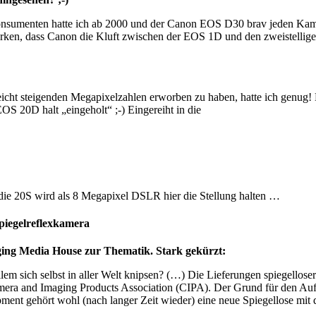
 Konsumenten hatte ich ab 2000 und der Canon EOS D30 brav jeden Kam
merken, dass Canon die Kluft zwischen der EOS 1D und den zweistelli
icht steigenden Megapixelzahlen erworben zu haben, hatte ich genug! D
OS 20D halt „eingeholt“ ;-) Eingereiht in die
ie 20S wird als 8 Megapixel DSLR hier die Stellung halten …
Spiegelreflexkamera
aging Media House zur Thematik. Stark gekürzt:
lem sich selbst in aller Welt knipsen? (…) Die Lieferungen spiegellos
mera and Imaging Products Association (CIPA). Der Grund für den A
t gehört wohl (nach langer Zeit wieder) eine neue Spiegellose mit 