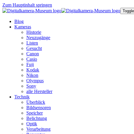
Zum Hauptinhalt springen
Toggle
Blog
Kameras
Historie
Neuzugänge
Listen
Gesucht
Canon
Casio
Fuji
Kodak
Nikon
Olympus
Sony
alle Hersteller
Technik
Überblick
Bildsensoren
Speicher
Belichtung
Optik
Verarbeitung