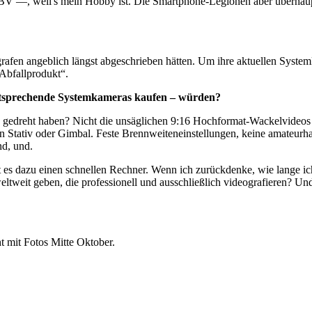
 weil's mein Hobby ist. Die Smartphone-Legionen aber überhaupt nic
ografen angeblich längst abgeschrieben hätten. Um ihre aktuellen Syst
"Abfallprodukt“.
entsprechende Systemkameras kaufen – würden?
o gedreht haben? Nicht die unsäglichen 9:16 Hochformat-Wackelvideos
n Stativ oder Gimbal. Feste Brennweiteneinstellungen, keine amateur
nd, und.
t es dazu einen schnellen Rechner. Wenn ich zurückdenke, wie lange 
ltweit geben, die professionell und ausschließlich videografieren? Und
t mit Fotos Mitte Oktober.