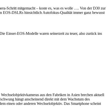
era-Schritt mitgemacht – koste es, was es wolle …. Von der D30 zur
gen EOS-DSLRs hinsichtlich Autofokus-Qualität immer ganz bewusst
ie Einser-EOS-Modelle waren seinerzeit zu teuer, also zurück ins
er Wechselobjektivkameras aus den Fabriken in Asien brechen aktuell
ufschwung hängt anscheinend direkt mit dem Wachstum des
dem einen oder anderen Wechselobjektiv. Das Smartphone scheint