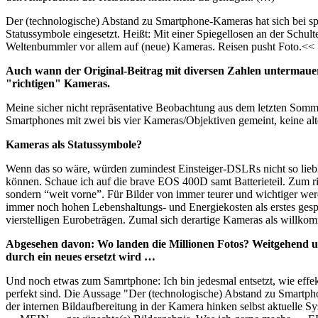
Der (technologische) Abstand zu Smartphone-Kameras hat sich bei s
Statussymbole eingesetzt. Heißt: Mit einer Spiegellosen an der Schul
Weltenbummler vor allem auf (neue) Kameras. Reisen pusht Foto.<<
Auch wann der Original-Beitrag mit diversen Zahlen untermauert
"richtigen" Kameras.
Meine sicher nicht repräsentative Beobachtung aus dem letzten Som
Smartphones mit zwei bis vier Kameras/Objektiven gemeint, keine 
Kameras als Statussymbole?
Wenn das so wäre, würden zumindest Einsteiger-DSLRs nicht so lieb
können. Schaue ich auf die brave EOS 400D samt Batterieteil. Zum ri
sondern “weit vorne”. Für Bilder von immer teurer und wichtiger w
immer noch hohen Lebenshaltungs- und Energiekosten als erstes ges
vierstelligen Eurobeträgen. Zumal sich derartige Kameras als willko
Abgesehen davon: Wo landen die Millionen Fotos? Weitgehend un
durch ein neues ersetzt wird …
Und noch etwas zum Samrtphone: Ich bin jedesmal entsetzt, wie effekt
perfekt sind. Die Aussage "Der (technologische) Abstand zu Smartpho
der internen Bildaufbereitung in der Kamera hinken selbst aktuell