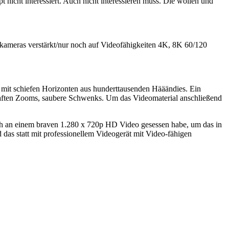
ht interessiert. Auch nicht interessieren muss. Die wollen und
emkameras verstärkt/nur noch auf Videofähigkeiten 4K, 8K 60/120
 mit schiefen Horizonten aus hunderttausenden Hääändies. Ein
haften Zooms, saubere Schwenks. Um das Videomaterial anschließend
ich an einem braven 1.280 x 720p HD Video gesessen habe, um das in
 das statt mit professionellem Videogerät mit Video-fähigen