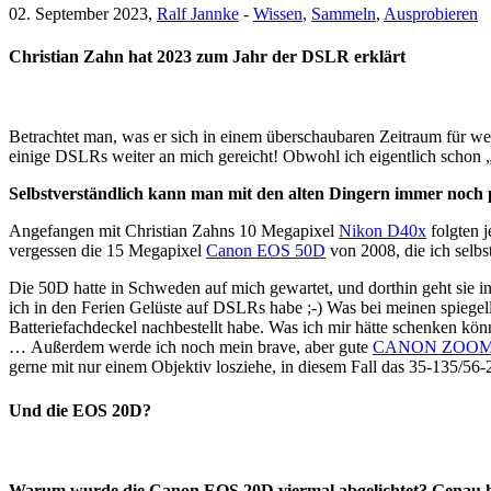
02. September 2023,
Ralf Jannke
-
Wissen
,
Sammeln
,
Ausprobieren
Christian Zahn hat 2023 zum Jahr der DSLR erklärt
Betrachtet man, was er sich in einem überschaubaren Zeitraum für we
einige DSLRs weiter an mich gereicht! Obwohl ich eigentlich schon 
Selbstverständlich kann man mit den alten Dingern immer noch 
Angefangen mit Christian Zahns 10 Megapixel
Nikon D40x
folgten j
vergessen die 15 Megapixel
Canon EOS 50D
von 2008, die ich selbs
Die 50D hatte in Schweden auf mich gewartet, und dorthin geht sie 
ich in den Ferien Gelüste auf DSLRs habe ;-) Was bei meinen spiegel
Batteriefachdeckel nachbestellt habe. Was ich mir hätte schenken kö
… Außerdem werde ich noch mein brave, aber gute
CANON ZOOM L
gerne mit nur einem Objektiv losziehe, in diesem Fall das 35-135/5
Und die EOS 20D?
Warum wurde die Canon EOS 20D viermal abgelichtet? Genau h