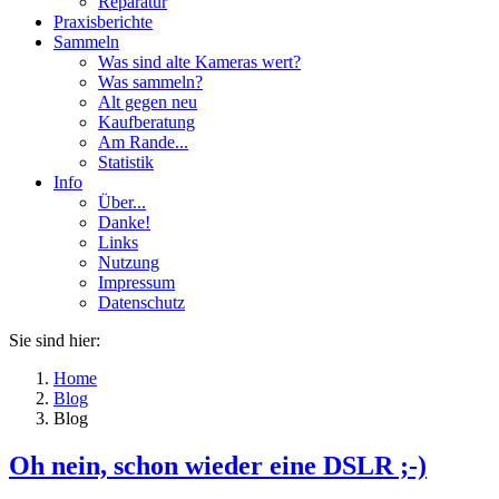
Reparatur
Praxisberichte
Sammeln
Was sind alte Kameras wert?
Was sammeln?
Alt gegen neu
Kaufberatung
Am Rande...
Statistik
Info
Über...
Danke!
Links
Nutzung
Impressum
Datenschutz
Sie sind hier:
Home
Blog
Blog
Oh nein, schon wieder eine DSLR ;-)