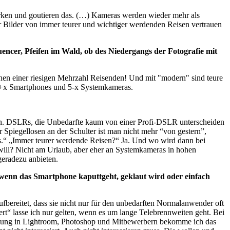
rken und goutieren das. (…) Kameras werden wieder mehr als
Für Bilder von immer teurer und wichtiger werdenden Reisen vertrauen
encer, Pfeifen im Wald, ob des Niedergangs der Fotografie mit
en einer riesigen Mehrzahl Reisenden! Und mit "modern" sind teure
95+x Smartphones und 5-x Systemkameras.
nn. DSLRs, die Unbedarfte kaum von einer Profi-DSLR unterscheiden
Spiegellosen an der Schulter ist man nicht mehr “von gestern”,
s.“ „Immer teurer werdende Reisen?“ Ja. Und wo wird dann bei
will? Nicht am Urlaub, aber eher an Systemkameras in hohen
geradezu anbieten.
 wenn das Smartphone kaputtgeht, geklaut wird oder einfach
fbereitet, dass sie nicht nur für den unbedarften Normalanwender oft
t“ lasse ich nur gelten, wenn es um lange Telebrennweiten geht. Bei
beitung in Lightroom, Photoshop und Mitbewerbern bekomme ich das