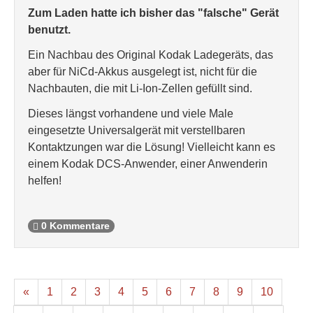
Zum Laden hatte ich bisher das "falsche" Gerät
benutzt.
Ein Nachbau des Original Kodak Ladegeräts, das
aber für NiCd-Akkus ausgelegt ist, nicht für die
Nachbauten, die mit Li-Ion-Zellen gefüllt sind.
Dieses längst vorhandene und viele Male
eingesetzte Universalgerät mit verstellbaren
Kontaktzungen war die Lösung! Vielleicht kann es
einem Kodak DCS-Anwender, einer Anwenderin
helfen!
0 Kommentare
«
1
2
3
4
5
6
7
8
9
10