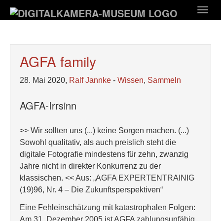
Zum
Togg
Hauptinhalt
navig
springen
AGFA family
28. Mai 2020,
Ralf Jannke
-
Wissen
,
Sammeln
AGFA-Irrsinn
>> Wir sollten uns (...) keine Sorgen machen. (...)
Sowohl qualitativ, als auch preislich steht die
digitale Fotografie mindestens für zehn, zwanzig
Jahre nicht in direkter Konkurrenz zu der
klassischen. << Aus: „AGFA EXPERTENTRAINIG
(19)96, Nr. 4 – Die Zukunftsperspektiven“
Eine Fehleinschätzung mit katastrophalen Folgen:
Am 31. Dezember 2005 ist AGFA zahlungsunfähig