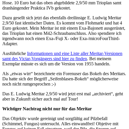
Hose. 10 Euro hat das oben abgebildete 2,9/50 mm Trioplan samt
dranhängender Praktica IVb gekostet.
Dazu gesellt sich jetzt das ebenfalls dreilinsige E. Ludwig Meritar
2,9/50 fast identischer Daten. Es kommt vom Flohmarkt und hat 4
Euro gekostet. Mein Meritar ist mit einem Exa-Bajonett ausgerüstet,
das Trioplan hat einen M42-Schraubanschluss. Also spendiere ich
irgendwann noch einen Exa-/Fuji X- oder Exa-/microFourThird-
Adapter.
Ausführliche
Informationen und eine Liste aller Meritar-Versionen
samt des Victar-Vorgängers sind hier zu finden
. Bei meinem
Exemplar müsste es sich um die Version von 1955 handeln.
Als „etwas wirr“ bezeichnete ein Forenuser das Bokeh des Meritars.
Da hatte sich der Begriff „Seifenblasen-Bokeh“ möglicherweise
noch nicht rumgesprochen ;-)
Das E. Ludwig Meritar 2,9/50 wird jetzt erst mal „archiviert“, geht
aber in Zukunft sicher auch mal auf Tour!
Wichtiger Nachtrag nicht nur für das Meritar
Das Objektiv wurde gereinigt und sorgfältig auf Pilzbefall
(Schimmel, Fungus) untersucht. Alles einwandfrei! Objetive mit
Fungus auf keinen Fall einsetzen, weil der Pilz, die Sporen auf