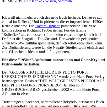
01. Mai 2019,
Ralf Jannke
-
Wissen
,
Sammeln
Ich weiß nicht mehr, wo ich das nette Buch herhabe. Da lag es auf
einmal im Keller ;-) Und inspirierte zu dieser improvisierten 1950er
Retro Aufnahme. Die
Dacora Dignette
passt zeitlich. Die Vase
könnte schon in Richtung 1960er gehen. Für die falsche
"Rolleiflex" aus chinesischer Produktion entschuldige ich mich ;-)
Dafür ist die Seagull in Top-Zustand. Der werde ich gelegentlich
einen 6x6 SW-Rollfilm spendieren, den ich selbst entwickeln kann.
Zur Digitalisierung werde ich die Negativ-Streifen wohl einfach auf
eine Glasscheibe kleben und abfotografieren.
Für diese "1950er"-Aufnahme musste dann mal Color-Key und
Pixlr-o-matic herhalten.
Der "GROSSE PHOTOHELFER EIN PHOTO-PORST-
LEHRBUCH FÜR JEDERMANN" wurde vom Hans Porst Verlag
heausgegeben. Besitzer "DER WELT GRÖSSTES PHOTOHAUS
DER PHOTO-PORST NÜRNBERG". Ja, alles so in
GROSSBUCHSTABEN geschrieben. 2002 war die Photo Porst
AG dann insolvent.
Trotz einiger altbackener, befremdlicher Beispielbilder hat das Buch
einen Lerneffekt, der sich erst auf den zweiten Blick zeigt. Wie