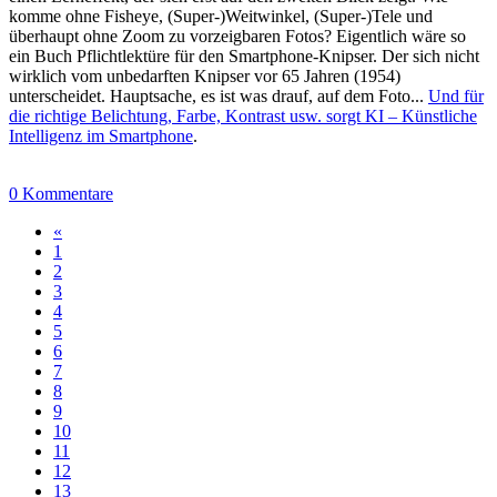
komme ohne Fisheye, (Super-)Weitwinkel, (Super-)Tele und
überhaupt ohne Zoom zu vorzeigbaren Fotos? Eigentlich wäre so
ein Buch Pflichtlektüre für den Smartphone-Knipser. Der sich nicht
wirklich vom unbedarften Knipser vor 65 Jahren (1954)
unterscheidet. Hauptsache, es ist was drauf, auf dem Foto...
Und für
die richtige Belichtung, Farbe, Kontrast usw. sorgt KI – Künstliche
Intelligenz im Smartphone
.
0 Kommentare
«
1
2
3
4
5
6
7
8
9
10
11
12
13