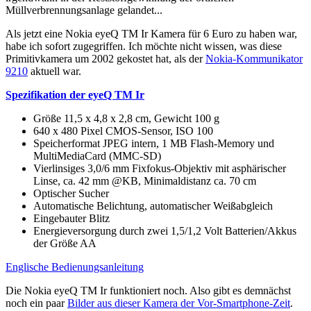
Müllverbrennungsanlage gelandet...
Als jetzt eine Nokia eyeQ TM Ir Kamera für 6 Euro zu haben war,
habe ich sofort zugegriffen. Ich möchte nicht wissen, was diese
Primitivkamera um 2002 gekostet hat, als der
Nokia-Kommunikator
9210
aktuell war.
Spezifikation der eyeQ TM Ir
Größe 11,5 x 4,8 x 2,8 cm, Gewicht 100 g
640 x 480 Pixel CMOS-Sensor, ISO 100
Speicherformat JPEG intern, 1 MB Flash-Memory und
MultiMediaCard (MMC-SD)
Vierlinsiges 3,0/6 mm Fixfokus-Objektiv mit asphärischer
Linse, ca. 42 mm @KB, Minimaldistanz ca. 70 cm
Optischer Sucher
Automatische Belichtung, automatischer Weißabgleich
Eingebauter Blitz
Energieversorgung durch zwei 1,5/1,2 Volt Batterien/Akkus
der Größe AA
Englische Bedienungsanleitung
Die Nokia eyeQ TM Ir funktioniert noch. Also gibt es demnächst
noch ein paar
Bilder aus dieser Kamera der Vor-Smartphone-Zeit
.