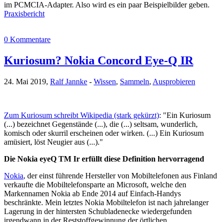
im PCMCIA-Adapter. Also wird es ein paar Beispielbilder geben.
Praxisbericht
0 Kommentare
Kuriosum? Nokia Concord Eye-Q IR
24. Mai 2019,
Ralf Jannke
-
Wissen
,
Sammeln
,
Ausprobieren
Zum Kuriosum schreibt Wikipedia (stark gekürzt)
: "Ein Kuriosum
(...) bezeichnet Gegenstände (...), die (...) seltsam, wunderlich,
komisch oder skurril erscheinen oder wirken. (...) Ein Kuriosum
amüsiert, löst Neugier aus (...)."
Die Nokia eyeQ TM Ir erfüllt diese Definition hervorragend
Nokia
, der einst führende Hersteller von Mobiltelefonen aus Finland
verkaufte die Mobiltelefonsparte an Microsoft, welche den
Markennamen Nokia ab Ende 2014 auf Einfach-Handys
beschränkte. Mein letztes Nokia Mobiltelefon ist nach jahrelanger
Lagerung in der hintersten Schubladenecke wiedergefunden
irgendwann in der Reststoffgewinnung der örtlichen