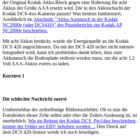
der Original Kodak-Akku-Block gegen eine Halterung für acht
Akkus der Große AAA ersetzt wird. Die in den Akkuschacht der
Kodak DCS-4xx-Kameras passen! Was bestens funktioniert.
Ausführlich im
Abschnitt: "Akku-Austausch in der Kodak
NC2000e (oder DCS410)" des Praxisberichts zur Kodak AP
NC2000e beschrieben.
Mit acht Akkus bestückt, wurde die Energiequelle an die Kodak
DCS 420 angeschlossen. Da mit der DCS 420 sicher nicht intensiv
fotografiert wird, kann ich problemlos damit leben, dass zum
Akkutausch die Bodenplatte entfernt werden muss, um die acht 1,2
Volt AAA-Akkus extern zu laden.
Kurztest 1
Die schlechte Nachricht zuerst
Unübersehbar der zeilenfömige Bildsensorfehler. Ob es nun die
Fotodioden dieser Zeile selbst oder eher die Zeilen-Auslesung ist, ist
unerheblich.
Wie im Beitrag der Kodak DCS Pro14nx beschrieben,
könnte der Fehler per EBV behoben werden…
Den Dreck auf
dem DCS 420-Sensor werde ich noch beseitigen.