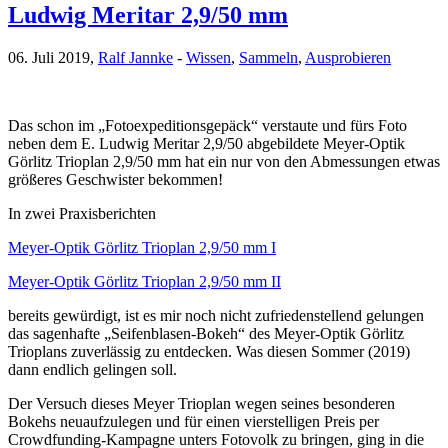
Ludwig Meritar 2,9/50 mm
06. Juli 2019,
Ralf Jannke
-
Wissen
,
Sammeln
,
Ausprobieren
Das schon im „Fotoexpeditionsgepäck“ verstaute und fürs Foto
neben dem E. Ludwig Meritar 2,9/50 abgebildete Meyer-Optik
Görlitz Trioplan 2,9/50 mm hat ein nur von den Abmessungen etwas
größeres Geschwister bekommen!
In zwei Praxisberichten
Meyer-Optik Görlitz Trioplan 2,9/50 mm I
Meyer-Optik Görlitz Trioplan 2,9/50 mm II
bereits gewürdigt, ist es mir noch nicht zufriedenstellend gelungen
das sagenhafte „Seifenblasen-Bokeh“ des Meyer-Optik Görlitz
Trioplans zuverlässig zu entdecken. Was diesen Sommer (2019)
dann endlich gelingen soll.
Der Versuch dieses Meyer Trioplan wegen seines besonderen
Bokehs neuaufzulegen und für einen vierstelligen Preis per
Crowdfunding-Kampagne unters Fotovolk zu bringen, ging in die