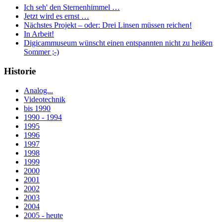
Ich seh' den Sternenhimmel …
Jetzt wird es ernst …
Nächstes Projekt – oder: Drei Linsen müssen reichen!
In Arbeit!
Digicammuseum wünscht einen entspannten nicht zu heißen
Sommer ;-)
Historie
Analog...
Videotechnik
bis 1990
1990 - 1994
1995
1996
1997
1998
1999
2000
2001
2002
2003
2004
2005 - heute