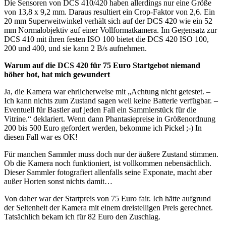
Die Sensoren von DCS 410/420 haben allerdings nur eine Größe
von 13,8 x 9,2 mm. Daraus resultiert ein Crop-Faktor von 2,6. Ein
20 mm Superweitwinkel verhält sich auf der DCS 420 wie ein 52
mm Normalobjektiv auf einer Vollformatkamera. Im Gegensatz zur
DCS 410 mit ihren festen ISO 100 bietet die DCS 420 ISO 100,
200 und 400, und sie kann 2 B/s aufnehmen.
Warum auf die DCS 420 für 75 Euro Startgebot niemand
höher bot, hat mich gewundert
Ja, die Kamera war ehrlicherweise mit „Achtung nicht getestet. –
Ich kann nichts zum Zustand sagen weil keine Batterie verfügbar. –
Eventuell für Bastler auf jeden Fall ein Sammlerstück für die
Vitrine.“ deklariert. Wenn dann Phantasiepreise in Größenordnung
200 bis 500 Euro gefordert werden, bekomme ich Pickel ;-) In
diesen Fall war es OK!
Für manchen Sammler muss doch nur der äußere Zustand stimmen.
Ob die Kamera noch funktioniert, ist vollkommen nebensächlich.
Dieser Sammler fotografiert allenfalls seine Exponate, macht aber
außer Horten sonst nichts damit…
Von daher war der Startpreis von 75 Euro fair. Ich hätte aufgrund
der Seltenheit der Kamera mit einem dreistelligen Preis gerechnet.
Tatsächlich bekam ich für 82 Euro den Zuschlag.