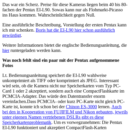
Das war ein Scherz. Preise für diese Kameras liegen beim 40 bis 80-
fachen der Pentax EI-L90. Sowas kann nur als Flohmarkt-Picasso
ins Haus kommen. Wahrscheinlichkeit gegen Null.
Eine ausführliche Beschreibung, Vorstellung der ersten Pentax kann
ich mir schenken.
Boris hat die EI-L90 hier schon ausführlich
gewürdigt
.
Weitere Informationen bietet die englische Bedienungsanleitung, die
hier
runtergeladen werden kann.
Was noch fehlt sind ein paar mit der Pentax aufgenommene
Fotos
Lt. Bedienungsanleitung speichert die EI-L90 wahlweise
unkomprimiert als TIFF oder komprimiert als JPEG. Interessant
wird sein, ob die Kamera nicht nur Speicherkarten vom Typ PC-
Card 1 oder 2 akzeptiert, sondern auch eine CompactFlashkarte im
PCMCIA-Adapter. Das würde den Datentransfer enorm
vereinfachen.Dass PCMCIA- oder kurz PC-Karte nicht gleich PC-
Karte ist, konnte ich schon bei der
Chinon ES-3000
lernen.
Auch
bei den in Kooperation von FUJIFILM und Nikon gebauten, jeweils
unter eigenen Namen vertriebenen DSLRs gibt es diese
Speicherkartenproblematik
. Um es vorwegzunehmen: Die Pentax
EI-L90 funktioniert und akzeptiert CompactFlash-Karten