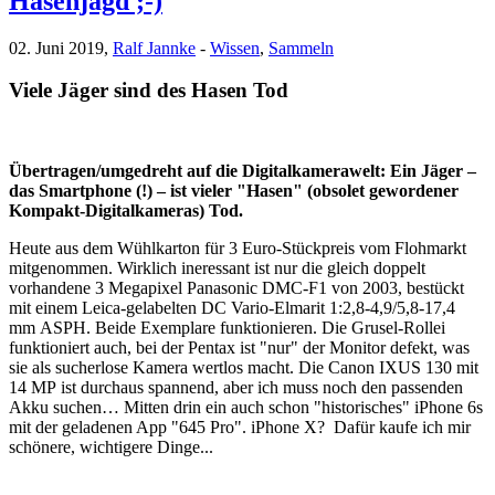
Hasenjagd ;-)
02. Juni 2019,
Ralf Jannke
-
Wissen
,
Sammeln
Viele Jäger sind des Hasen Tod
Übertragen/umgedreht auf die Digitalkamerawelt: Ein Jäger –
das Smartphone (!) – ist vieler "Hasen" (obsolet gewordener
Kompakt-Digitalkameras) Tod.
Heute aus dem Wühlkarton für 3 Euro-Stückpreis vom Flohmarkt
mitgenommen. Wirklich ineressant ist nur die gleich doppelt
vorhandene 3 Megapixel Panasonic DMC-F1 von 2003, bestückt
mit einem Leica-gelabelten DC Vario-Elmarit 1:2,8-4,9/5,8-17,4
mm ASPH. Beide Exemplare funktionieren. Die Grusel-Rollei
funktioniert auch, bei der Pentax ist "nur" der Monitor defekt, was
sie als sucherlose Kamera wertlos macht. Die Canon IXUS 130 mit
14 MP ist durchaus spannend, aber ich muss noch den passenden
Akku suchen… Mitten drin ein auch schon "historisches" iPhone 6s
mit der geladenen App "645 Pro". iPhone X? Dafür kaufe ich mir
schönere, wichtigere Dinge...