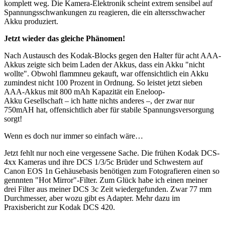
komplett weg. Die Kamera-Elektronik scheint extrem sensibel auf
Spannungsschwankungen zu reagieren, die ein altersschwacher
Akku produziert.
Jetzt wieder das gleiche Phänomen!
Nach Austausch des Kodak-Blocks gegen den Halter für acht AAA-
Akkus zeigte sich beim Laden der Akkus, dass ein Akku "nicht
wollte". Obwohl flammneu gekauft, war offensichtlich ein Akku
zumindest nicht 100 Prozent in Ordnung. So leistet jetzt sieben
AAA-Akkus mit 800 mAh Kapazität ein Eneloop-
Akku Gesellschaft – ich hatte nichts anderes –, der zwar nur
750mAH hat, offensichtlich aber für stabile Spannungsversorgung
sorgt!
Wenn es doch nur immer so einfach wäre…
Jetzt fehlt nur noch eine vergessene Sache. Die frühen Kodak DCS-
4xx Kameras und ihre DCS 1/3/5c Brüder und Schwestern auf
Canon EOS 1n Gehäusebasis benötigen zum Fotografieren einen so
gennnten "Hot Mirror"-Filter. Zum Glück habe ich einen meiner
drei Filter aus meiner DCS 3c Zeit wiedergefunden. Zwar 77 mm
Durchmesser, aber wozu gibt es Adapter. Mehr dazu im
Praxisbericht zur Kodak DCS 420.