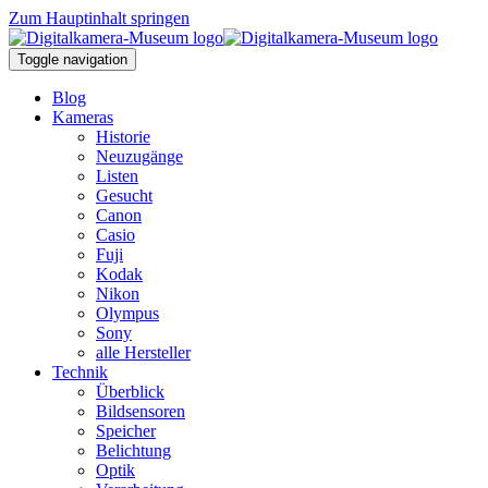
Zum Hauptinhalt springen
Toggle navigation
Blog
Kameras
Historie
Neuzugänge
Listen
Gesucht
Canon
Casio
Fuji
Kodak
Nikon
Olympus
Sony
alle Hersteller
Technik
Überblick
Bildsensoren
Speicher
Belichtung
Optik