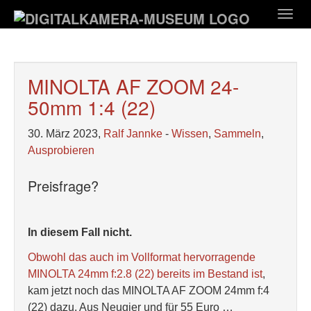
Zum
Togg
Hauptinhalt
navig
springen
MINOLTA AF ZOOM 24-
50mm 1:4 (22)
30. März 2023,
Ralf Jannke
-
Wissen
,
Sammeln
,
Ausprobieren
Preisfrage?
In diesem Fall nicht.
Obwohl das auch im Vollformat hervorragende
MINOLTA 24mm f:2.8 (22) bereits im Bestand ist
,
kam jetzt noch das MINOLTA AF ZOOM 24mm f:4
(22) dazu. Aus Neugier und für 55 Euro …