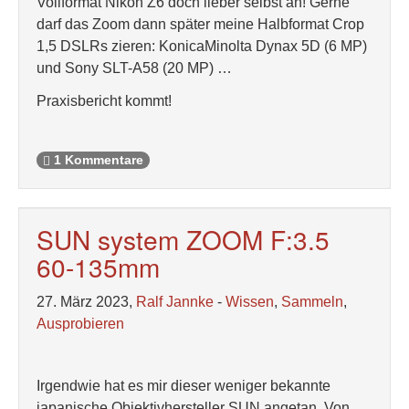
Vollformat Nikon Z6 doch lieber selbst an! Gerne
darf das Zoom dann später meine Halbformat Crop
1,5 DSLRs zieren: KonicaMinolta Dynax 5D (6 MP)
und Sony SLT-A58 (20 MP) …
Praxisbericht kommt!
1 Kommentare
SUN system ZOOM F:3.5
60-135mm
27. März 2023,
Ralf Jannke
-
Wissen
,
Sammeln
,
Ausprobieren
Irgendwie hat es mir dieser weniger bekannte
japanische Objektivhersteller SUN angetan. Von