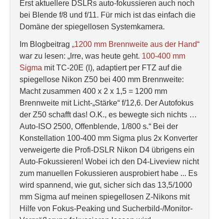
Erst aktuellere DSLRs auto-fokussieren auch noch
bei Blende f/8 und f/11. Für mich ist das einfach die
Domäne der spiegellosen Systemkamera.
Im Blogbeitrag
„1200 mm Brennweite aus der Hand“
war zu lesen: „Irre, was heute geht.
100-400 mm
Sigma
mit TC-20E (I), adaptiert per FTZ auf die
spiegellose Nikon Z50 bei 400 mm Brennweite:
Macht zusammen 400 x 2 x 1,5 = 1200 mm
Brennweite mit Licht-„Stärke“ f/12,6. Der Autofokus
der Z50 schafft das! O.K., es bewegte sich nichts …
Auto-ISO 2500, Offenblende, 1/800 s.“ Bei der
Konstellation 100-400 mm Sigma plus 2x Konverter
verweigerte die Profi-DSLR Nikon D4 übrigens ein
Auto-Fokussieren! Wobei ich den D4-Liveview nicht
zum manuellen Fokussieren ausprobiert habe ... Es
wird spannend, wie gut, sicher sich das 13,5/1000
mm Sigma auf meinen spiegellosen Z-Nikons mit
Hilfe von Fokus-Peaking und Sucherbild-/Monitor-