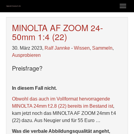
Zum
Togg
Hauptinhalt
navig
springen
MINOLTA AF ZOOM 24-
50mm 1:4 (22)
30. März 2023,
Ralf Jannke
-
Wissen
,
Sammeln
,
Ausprobieren
Preisfrage?
In diesem Fall nicht.
Obwohl das auch im Vollformat hervorragende
MINOLTA 24mm f:2.8 (22) bereits im Bestand ist
,
kam jetzt noch das MINOLTA AF ZOOM 24mm f:4
(22) dazu. Aus Neugier und für 55 Euro …
Was die verbale Abbildungsqualität angeht,