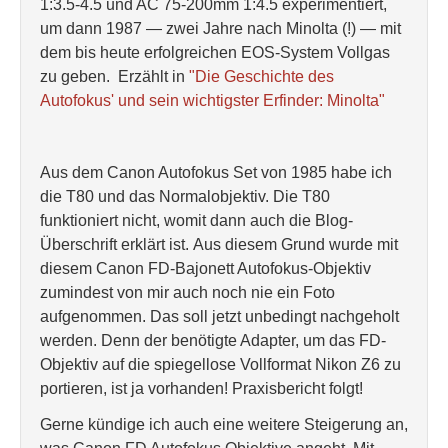
1:3.5-4.5 und AC 75-200mm 1:4.5 experimentiert,
um dann 1987 — zwei Jahre nach Minolta (!) — mit
dem bis heute erfolgreichen EOS-System Vollgas
zu geben. Erzählt in
"Die Geschichte des
Autofokus' und sein wichtigster Erfinder: Minolta"
Aus dem Canon Autofokus Set von 1985 habe ich
die T80 und das Normalobjektiv. Die T80
funktioniert nicht, womit dann auch die Blog-
Überschrift erklärt ist. Aus diesem Grund wurde mit
diesem Canon FD-Bajonett Autofokus-Objektiv
zumindest von mir auch noch nie ein Foto
aufgenommen. Das soll jetzt unbedingt nachgeholt
werden. Denn der benötigte Adapter, um das FD-
Objektiv auf die spiegellose Vollformat Nikon Z6 zu
portieren, ist ja vorhanden! Praxisbericht folgt!
Gerne kündige ich auch eine weitere Steigerung an,