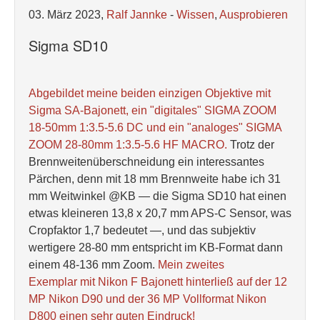
03. März 2023,
Ralf Jannke
-
Wissen
,
Ausprobieren
Sigma SD10
Abgebildet meine beiden einzigen Objektive mit
Sigma SA-Bajonett, ein "digitales" SIGMA ZOOM
18-50mm 1:3.5-5.6 DC und ein "analoges" SIGMA
ZOOM 28-80mm 1:3.5-5.6 HF MACRO.
Trotz der
Brennweitenüberschneidung ein interessantes
Pärchen, denn mit 18 mm Brennweite habe ich 31
mm Weitwinkel @KB — die Sigma SD10 hat einen
etwas kleineren 13,8 x 20,7 mm APS-C Sensor, was
Cropfaktor 1,7 bedeutet —, und das subjektiv
wertigere 28-80 mm entspricht im KB-Format dann
einem 48-136 mm Zoom.
Mein zweites
Exemplar mit Nikon F Bajonett hinterließ auf der 12
MP Nikon D90 und der 36 MP Vollformat Nikon
D800 einen sehr guten Eindruck!