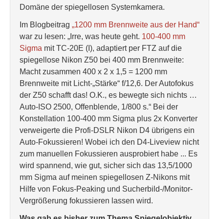
Domäne der spiegellosen Systemkamera.
Im Blogbeitrag
„1200 mm Brennweite aus der Hand“
war zu lesen: „Irre, was heute geht.
100-400 mm
Sigma
mit TC-20E (I), adaptiert per FTZ auf die
spiegellose Nikon Z50 bei 400 mm Brennweite:
Macht zusammen 400 x 2 x 1,5 = 1200 mm
Brennweite mit Licht-„Stärke“ f/12,6. Der Autofokus
der Z50 schafft das! O.K., es bewegte sich nichts …
Auto-ISO 2500, Offenblende, 1/800 s.“ Bei der
Konstellation 100-400 mm Sigma plus 2x Konverter
verweigerte die Profi-DSLR Nikon D4 übrigens ein
Auto-Fokussieren! Wobei ich den D4-Liveview nicht
zum manuellen Fokussieren ausprobiert habe ... Es
wird spannend, wie gut, sicher sich das 13,5/1000
mm Sigma auf meinen spiegellosen Z-Nikons mit
Hilfe von Fokus-Peaking und Sucherbild-/Monitor-
Vergrößerung fokussieren lassen wird.
Was gab es bisher zum Thema Spiegelobjektiv