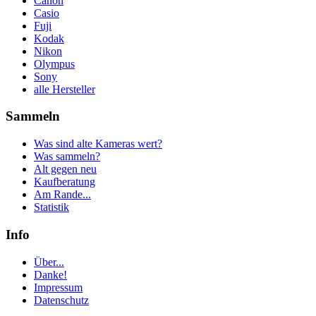
Canon
Casio
Fuji
Kodak
Nikon
Olympus
Sony
alle Hersteller
Sammeln
Was sind alte Kameras wert?
Was sammeln?
Alt gegen neu
Kaufberatung
Am Rande...
Statistik
Info
Über...
Danke!
Impressum
Datenschutz