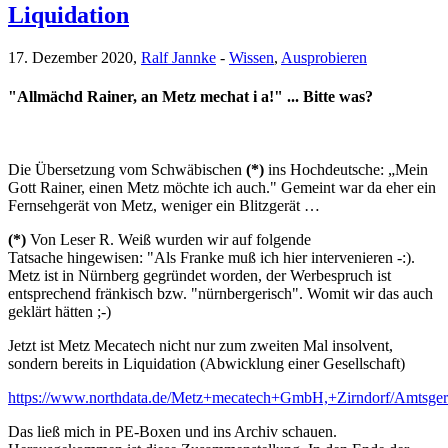
Liquidation
17. Dezember 2020,
Ralf Jannke
-
Wissen
,
Ausprobieren
"Allmächd Rainer, an Metz mechat i a!" ... Bitte was?
Die Übersetzung vom Schwäbischen
(*)
ins Hochdeutsche: „Mein
Gott Rainer, einen Metz möchte ich auch." Gemeint war da eher ein
Fernsehgerät von Metz, weniger ein Blitzgerät …
(*)
Von Leser R. Weiß wurden wir auf folgende
Tatsache hingewisen: "Als Franke muß ich hier intervenieren -:).
Metz ist in Nürnberg gegründet worden, der Werbespruch ist
entsprechend fränkisch bzw. "nürnbergerisch". Womit wir das auch
geklärt hätten ;-)
Jetzt ist Metz Mecatech nicht nur zum zweiten Mal insolvent,
sondern bereits in Liquidation (Abwicklung einer Gesellschaft)
https://www.northdata.de/Metz+mecatech+GmbH,+Zirndorf/Amtsg
Das ließ mich in PE-Boxen und ins Archiv schauen.