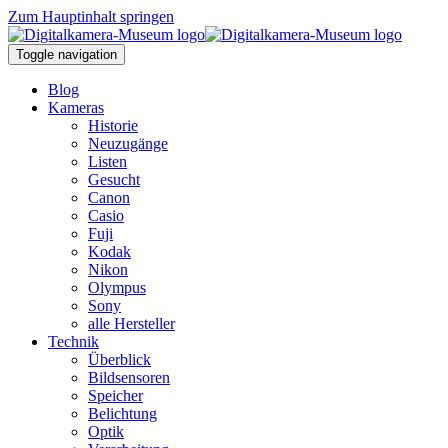
Zum Hauptinhalt springen
Toggle navigation
Blog
Kameras
Historie
Neuzugänge
Listen
Gesucht
Canon
Casio
Fuji
Kodak
Nikon
Olympus
Sony
alle Hersteller
Technik
Überblick
Bildsensoren
Speicher
Belichtung
Optik