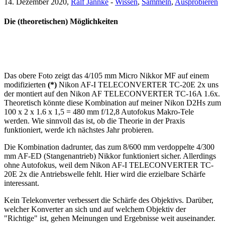
14. Dezember 2020,
Ralf Jannke
-
Wissen
,
Sammeln
,
Ausprobieren
Die (theoretischen) Möglichkeiten
Das obere Foto zeigt das 4/105 mm Micro Nikkor MF auf einem
modifizierten
(*)
Nikon AF-I TELECONVERTER TC-20E 2x uns
der montiert auf den Nikon AF TELECONVERTER TC-16A 1.6x.
Theoretisch könnte diese Kombination auf meiner Nikon D2Hs zum
100 x 2 x 1.6 x 1,5 = 480 mm f/12,8 Autofokus Makro-Tele
werden. Wie sinnvoll das ist, ob die Theorie in der Praxis
funktioniert, werde ich nächstes Jahr probieren.
Die Kombination dadrunter, das zum 8/600 mm verdoppelte 4/300
mm AF-ED (Stangenantrieb) Nikkor funktioniert sicher. Allerdings
ohne Autofokus, weil dem Nikon AF-I TELECONVERTER TC-
20E 2x die Antriebswelle fehlt. Hier wird die erzielbare Schärfe
interessant.
Kein Telekonverter verbessert die Schärfe des Objektivs. Darüber,
welcher Konverter an sich und auf welchem Objektiv der
"Richtige" ist, gehen Meinungen und Ergebnisse weit auseinander.