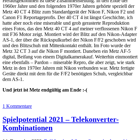
Herausgekommen ist diese Zusammenstellung. In den Ende der
1960er Jahre und den folgenden 1970er Jahren gehörte speziell der
Metz 40 CT 4 Blitz zum Standardgerät der Nikon F, Nikon F2 und
Canon F1 Reportageprofis. Der 40 CT 4 ist längst Geschichte, ich
hatte aber noch eine miserable und grob gerasterte Reproduktion
eines Fotos, das den Metz 40 CT 4 auf meiner verflossenen Nikon F
mit F36 Motor zeigt. Montiert wird der Blitz auf den Nikon-Adapter
AS-1, der über die Rückspulkurbel der Nikon F/F2 geschoben wird
und den Blitzschuh mit Mittenkontakt enthält. Im Foto wurde der
Metz 32 CT 3 auf die Nikon F montiert. Daneben ein Metz AF-5
digital, Beifang von einem Digitalkamerakauf. Weiterhin einmontiert
eine ebenfalls – Pardon – miserable Repro, die aber zeigt, wie stark
Metz in den 1970er Jahren mit Nikon verbunden war. Metz fertigte
Geräte direkt mit dem für die F/F2 benötigten Schuh, vergleichbar
dem AS-1.
Und jetzt ist Metz endgültig am Ende :-(
1 Kommentare
Spielpotential 2021 – Telekonverter-
Kombinationen