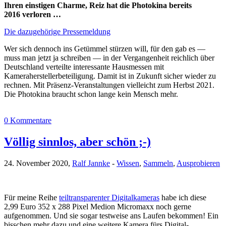
Ihren einstigen Charme, Reiz hat die Photokina bereits
2016 verloren …
Die dazugehörige Pressemeldung
Wer sich dennoch ins Getümmel stürzen will, für den gab es —
muss man jetzt ja schreiben — in der Vergangenheit reichlich über
Deutschland verteilte interessante Hausmessen mit
Kameraherstellerbeteiligung. Damit ist in Zukunft sicher wieder zu
rechnen. Mit Präsenz-Veranstaltungen vielleicht zum Herbst 2021.
Die Photokina braucht schon lange kein Mensch mehr.
0 Kommentare
Völlig sinnlos, aber schön ;-)
24. November 2020,
Ralf Jannke
-
Wissen
,
Sammeln
,
Ausprobieren
Für meine Reihe
teiltransparenter Digitalkameras
habe ich diese
2,99 Euro 352 x 288 Pixel Medion Micromaxx noch gerne
aufgenommen. Und sie sogar testweise ans Laufen bekommen! Ein
bisschen mehr dazu und eine weitere Kamera fürs Digital-