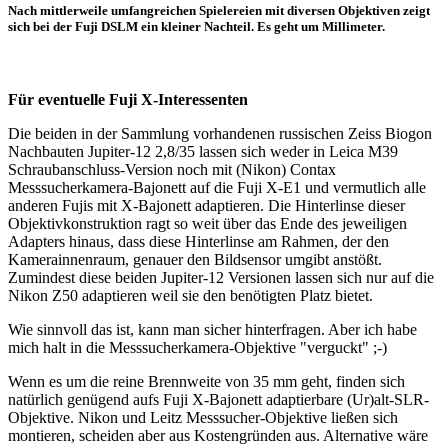
Nach mittlerweile umfangreichen Spielereien mit diversen Objektiven zeigt
sich bei der Fuji DSLM ein kleiner Nachteil. Es geht um Millimeter.
Für eventuelle Fuji X-Interessenten
Die beiden in der Sammlung vorhandenen russischen Zeiss Biogon
Nachbauten Jupiter-12 2,8/35 lassen sich weder in Leica M39
Schraubanschluss-Version noch mit (Nikon) Contax
Messsucherkamera-Bajonett auf die Fuji X-E1 und vermutlich alle
anderen Fujis mit X-Bajonett adaptieren. Die Hinterlinse dieser
Objektivkonstruktion ragt so weit über das Ende des jeweiligen
Adapters hinaus, dass diese Hinterlinse am Rahmen, der den
Kamerainnenraum, genauer den Bildsensor umgibt anstößt.
Zumindest diese beiden Jupiter-12 Versionen lassen sich nur auf die
Nikon Z50 adaptieren weil sie den benötigten Platz bietet.
Wie sinnvoll das ist, kann man sicher hinterfragen. Aber ich habe
mich halt in die Messsucherkamera-Objektive "verguckt" ;-)
Wenn es um die reine Brennweite von 35 mm geht, finden sich
natürlich genügend aufs Fuji X-Bajonett adaptierbare (Ur)alt-SLR-
Objektive. Nikon und Leitz Messsucher-Objektive ließen sich
montieren, scheiden aber aus Kostengründen aus. Alternative wäre