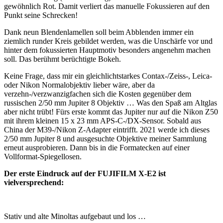
gewöhnlich Rot. Damit verliert das manuelle Fokussieren auf den
Punkt seine Schrecken!
Dank neun Blendenlamellen soll beim Abblenden immer ein
ziemlich runder Kreis gebildet werden, was die Unschärfe vor und
hinter dem fokussierten Hauptmotiv besonders angenehm machen
soll. Das berühmt berüchtigte Bokeh.
Keine Frage, dass mir ein gleichlichtstarkes Contax-/Zeiss-, Leica-
oder Nikon Normalobjektiv lieber wäre, aber da
verzehn-/verzwanzigfachen sich die Kosten gegenüber dem
russischen 2/50 mm Jupiter 8 Objektiv … Was den Spaß am Altglas
aber nicht trübt! Fürs erste kommt das Jupiter nur auf die Nikon Z50
mit ihrem kleinen 15 x 23 mm APS-C-/DX-Sensor. Sobald aus
China der M39-/Nikon Z-Adapter eintrifft. 2021 werde ich dieses
2/50 mm Jupiter 8 und ausgesuchte Objektive meiner Sammlung
erneut ausprobieren. Dann bis in die Formatecken auf einer
Vollformat-Spiegellosen.
Der erste Eindruck auf der FUJIFILM X-E2 ist
vielversprechend:
Stativ und alte Minoltas aufgebaut und los …