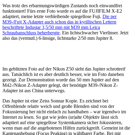
Was trotz des erbarmungswürdigen Zustands noch einwandfrei
funktioniert! Fürs erste Foto wurde es auf die FUJIFILM X-E2
adaptiert, meine letzte verbleibende spiegellose Fuji.
Die per
M39-/Fuji X-Adapter auch schon das in kyrillischen Lettern
beschriftete Industar 3,5/50 mm mit M39 mm Leica
Schraubanschluss beherbergte
. Ein lichtschwacher Vierlinser. Jetzt
also das (vermutl.) 6-linsige, lichtstarke 2/50 mm Jupiter 8.
Im geblitzten Foto auf der Nikon Z50 sieht das Jupiter schrottreif
aus. Tatsächlich ist es aber deutlich besser, wie im Foto daneben
gezeigt. Zur Demonstration wurde das 50 mm Jupiter auf den
M42-/Nikon Z-Adapter gelegt, der benötigte M39-/Nikon Z-
Adapter ist aus China unterwegs.
Das Jupiter ist eine Zeiss Sonnar Kopie. Es zeichnet bei
Offenblende relativ weich und große Blenden sind von der
Fokussierung her nicht einfach zu handhaben – war irgendwo im
Internet zu lesen. So gut wie jedes (ur)alte Objektiv lässt sich
adaptiert auf eine spiegellose Systemkamera sicher fokussieren,
wenn man auf die angebotenen Hilfen zurückgreift. Gemeint ist die
Kantenanhebung (Focus Peaking) in wählbarer Farbe. Bei mir