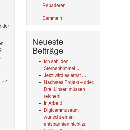
Reparieren
Sammeln
e der
Neueste
en
Beiträge
2
m
Ich seh' den
Sternenhimmel …
Jetzt wird es ernst …
e F2
Nächstes Projekt – oder:
Drei Linsen müssen
reichen!
In Arbeit!
Digicammuseum
wünscht einen
entspannten nicht zu