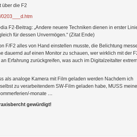
 über die F2
02/0203___d.htm
a F2-Beitrag: „Andere neuere Techniken dienen in erster Lini
leich für dessen Unvermögen.“ (Zitat Ende)
kon F/F2 alles von Hand einstellen musste, die Belichtung mess
ne dauernd auf einen Monitor zu schauen, wer wirklich mit der F
 an Erfahrung zurückgreifen, was auch im Digitalzeitalter extre
muss als analoge Kamera mit Film geladen werden Nachdem ich
 selbst zu verarbeitendem SW-Film geladen habe, MUSS mein
!) Sommerferien/-monate …
raxisbercht gewürdigt!