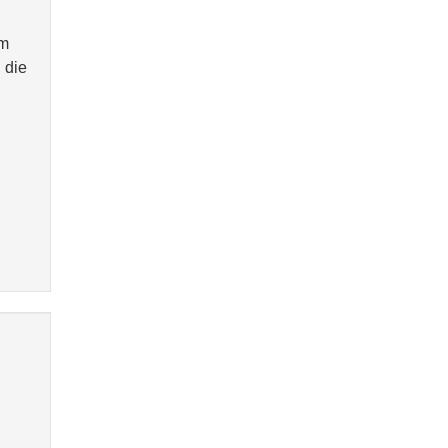
im
 die