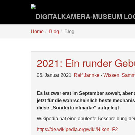
Zum
Hauptinhalt
springen
Sie
Home
Blog
Blog
sind
hier:
2021: Ein runder Gebu
05. Januar 2021,
Ralf Jannke
-
Wissen
,
Samm
Es ist zwar erst im September soweit, abe
jetzt für die wahrscheinlich beste mechani
diese „Sonderbriefmarke“ aufgelegt
Wikipedia hat eine opulente Beschreibung der
https://de.wikipedia.org/wiki/Nikon_F2