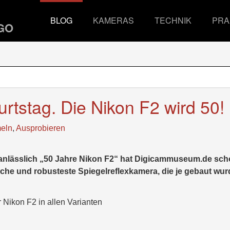
BLOG
KAMERAS
TECHNIK
PRA
rtstag. Die Nikon F2 wird 50!
eln
,
Ausprobieren
r anlässlich „50 Jahre Nikon F2“ hat Digicammuseum.de sc
sche und robusteste Spiegelreflexkamera, die je gebaut wur
 Nikon F2 in allen Varianten