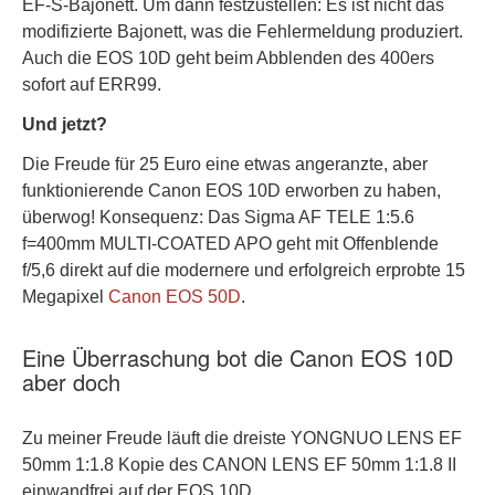
EF-S-Bajonett. Um dann festzustellen: Es ist nicht das
modifizierte Bajonett, was die Fehlermeldung produziert.
Auch die EOS 10D geht beim Abblenden des 400ers
sofort auf ERR99.
Und jetzt?
Die Freude für 25 Euro eine etwas angeranzte, aber
funktionierende Canon EOS 10D erworben zu haben,
überwog! Konsequenz: Das Sigma AF TELE 1:5.6
f=400mm MULTI-COATED APO geht mit Offenblende
f/5,6 direkt auf die modernere und erfolgreich erprobte 15
Megapixel
Canon EOS 50D
.
Eine Überraschung bot die Canon EOS 10D
aber doch
Zu meiner Freude läuft die dreiste YONGNUO LENS EF
50mm 1:1.8 Kopie des CANON LENS EF 50mm 1:1.8 II
einwandfrei auf der EOS 10D.