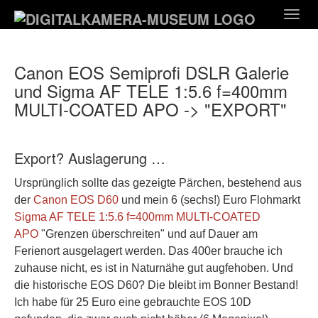
Zum
Togg
Hauptinhalt
navig
springen
Canon EOS Semiprofi DSLR Galerie
und Sigma AF TELE 1:5.6 f=400mm
MULTI-COATED APO -> "EXPORT"
Export? Auslagerung …
Ursprünglich sollte das gezeigte Pärchen, bestehend aus
der
Canon EOS D60
und mein 6 (sechs!) Euro Flohmarkt
Sigma AF TELE 1:5.6 f=400mm MULTI-COATED
APO
"Grenzen überschreiten" und auf Dauer am
Ferienort ausgelagert werden. Das 400er brauche ich
zuhause nicht, es ist in Naturnähe gut augfehoben. Und
die historische EOS D60? Die bleibt im Bonner Bestand!
Ich habe für 25 Euro eine gebrauchte EOS 10D