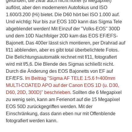
gefunden, die zwar auch nicht höher (6 Megapixel)
auflöst, aber den moderneren Autofokus und ISO
1.600/3.200 (Hi) bietet. Die D60 hört bei ISO 1.000 auf.
Und wichtig: Nur bis zur EOS 10D kann das Sigma Tele
abgeblendet werden! Mit Einzuf der "Volks-EOS" 300D
und dem 10D Nachfolger 20D kam das EOS EF/EFS-
Bajonett. Das 400er lässt sich montieren, per Drahrad auf
f/11 abblenden, aber es gibt total überbelichtete Fotos.
Die Belichtungsautomatik rechnet mit f/11, fotografiert
wird mit f/5,6. Die Blende des Sigmas schließt nicht.
Durch die Änderung des EOS Bajonetts von EF auf
EF/EFS.
Im Beitrag "Sigma AF TELE 1:5.6 f=400mm
MULTI-COATED APO auf der Canon EOS 1D (u. D30,
D60, 20D, 300D)" beschrieben
. Sollten die 6 Megapixel
zu wenig sein, kann am Ferienort auf die 15 Megapixel
EOS 50D zurückgegriffen werden. Mit der
Einschränkung, dass dann eben nur mit Offenblende
fotografiert werden kann.