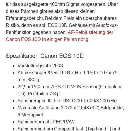
für das ausgelagerte 400mm Sigma vorgesehen. Über
dieses Pärchen gibt es also diesen kleinen
Erfahrungsbericht. Bei dem Preis ein überschaubares
Risiko, denn es soll EOS 10D Gehäuse mit Autofokus-
Fehlfunktion gegeben haben:
AF-Feinjustierung der
Canon EOS 10D in einigen Fällen nötig
Spezifikation Canon EOS 10D
Vorstellungsjahr 2003
Abmessungen/Gewicht B x H x T 150 x 107 x 75
mm, 830 g
22,5 x 15,0 mm APS-C CMOS-Sensor (Cropfaktor
1,6), Pixelpitch 7,3 µ
Sensorempfindlichkeit ISO 200-1.600/3.200 (Hi)
Maximale Auflösung 3.072 x 2.048 (3:2) Bildpunkte,
6 Megapixel
Speicherformat JPEG/RAW
Speichermedium CompactFlash (Typ I und II) und