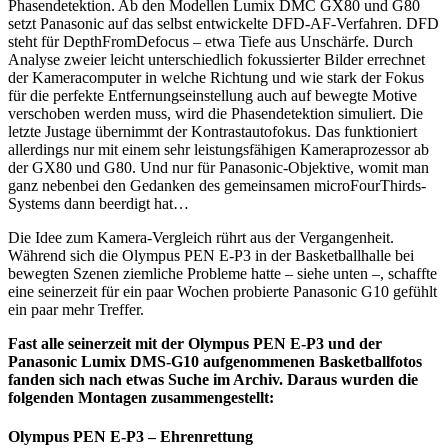
Phasendetektion. Ab den Modellen Lumix DMC GX80 und G80
setzt Panasonic auf das selbst entwickelte DFD-AF-Verfahren. DFD
steht für DepthFromDefocus – etwa Tiefe aus Unschärfe. Durch
Analyse zweier leicht unterschiedlich fokussierter Bilder errechnet
der Kameracomputer in welche Richtung und wie stark der Fokus
für die perfekte Entfernungseinstellung auch auf bewegte Motive
verschoben werden muss, wird die Phasendetektion simuliert. Die
letzte Justage übernimmt der Kontrastautofokus. Das funktioniert
allerdings nur mit einem sehr leistungsfähigen Kameraprozessor ab
der GX80 und G80. Und nur für Panasonic-Objektive, womit man
ganz nebenbei den Gedanken des gemeinsamen microFourThirds-
Systems dann beerdigt hat…
Die Idee zum Kamera-Vergleich rührt aus der Vergangenheit.
Während sich die Olympus PEN E-P3 in der Basketballhalle bei
bewegten Szenen ziemliche Probleme hatte – siehe unten –, schaffte
eine seinerzeit für ein paar Wochen probierte Panasonic G10 gefühlt
ein paar mehr Treffer.
Fast alle seinerzeit mit der Olympus PEN E-P3 und der
Panasonic Lumix DMS-G10 aufgenommenen Basketballfotos
fanden sich nach etwas Suche im Archiv. Daraus wurden die
folgenden Montagen zusammengestellt:
Olympus PEN E-P3 – Ehrenrettung