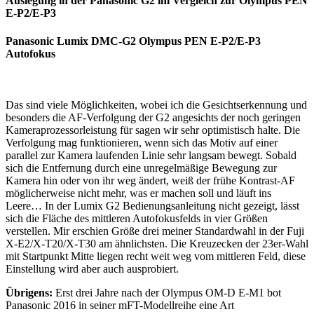
Auslegung in der Panasonic G2 im Vergleich zur Olympus PEN
E-P2/E-P3
Panasonic Lumix DMC-G2 Olympus PEN E-P2/E-P3
Autofokus
Das sind viele Möglichkeiten, wobei ich die Gesichtserkennung und
besonders die AF-Verfolgung der G2 angesichts der noch geringen
Kameraprozessorleistung für sagen wir sehr optimistisch halte. Die
Verfolgung mag funktionieren, wenn sich das Motiv auf einer
parallel zur Kamera laufenden Linie sehr langsam bewegt. Sobald
sich die Entfernung durch eine unregelmäßige Bewegung zur
Kamera hin oder von ihr weg ändert, weiß der frühe Kontrast-AF
möglicherweise nicht mehr, was er machen soll und läuft ins
Leere… In der Lumix G2 Bedienungsanleitung nicht gezeigt, lässt
sich die Fläche des mittleren Autofokusfelds in vier Größen
verstellen. Mir erschien Größe drei meiner Standardwahl in der Fuji
X-E2/X-T20/X-T30 am ähnlichsten. Die Kreuzecken der 23er-Wahl
mit Startpunkt Mitte liegen recht weit weg vom mittleren Feld, diese
Einstellung wird aber auch ausprobiert.
Übrigens:
Erst drei Jahre nach der Olympus OM-D E-M1 bot
Panasonic 2016 in seiner mFT-Modellreihe eine Art