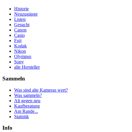
Historie
Neuzugänge
Listen
Gesucht
Canon
Casio
Fuji
Kodak
Nikon
Olympus
Sony
alle Hersteller
Sammeln
Was sind alte Kameras wert?
Was sammeln?
Alt gegen neu
Kaufberatung
Am Rande...
Statistik
Info