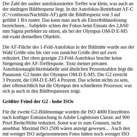
Die Zahl der sauber autofokussierten Treffer war klein, was auch an
der niedrigen Bildfrequenz liegt. In der Autofokus-Betriebsart AF-C
(C=continous/Nachführ-AF) geht die Bildfrequenz von 3 auf
gefühlt 1 B/s runter. Das kann man auch als Einzelbildauslösung
bezeichnen... Subjektiv schien der Fokus beim Einsatz des 2,8/60
mm Sigma perfekter zu sitzen, als bei der Olympus OM-D E-M5
mit exakt demselben Objektiv.
Die AF-Fläche des 1-Feld-Autofokus in der Bildmitte wurde aus der
Wahl Größe eins bis vier von zunächst Größe drei auf zwei
reduziert. Der oben gezeigte 23-Feld-Autofokus brachte keine
Steigerung der AF-Trefferquote. Trotz meiner privaten
Autofokustauglichkeitstabelle und ähnlichen Prozentzahlen liegt die
Panasonic G2 hinter der Olympus OM-D E-M5. Die G2 erreicht
3 Prozent, die OM-D E-M5 4 Prozent. Das scheint nichts zu sein,
aber offensichtlich hat die Olympus den schnelleren Prozessor, was
sich ja auch in den Bildfrequenzen zeigt.
Größter Feind der G2 - hohe ISOs
Für die zweite G2-Bildmontage wurden die ISO 4000 Einzelfotos
nach kräftiger Entrauschung in Adobe Loghtroom Classic auf 900
Pixel Breite/Höhe reduziert. Sonst war es zum Grausen, nicht
ansehbar. Maximal ISO 2500 wären anzeigt gewesen… Auch den
mit weniger ISO aufgenommenen Fotos hätten noch weniger ISO