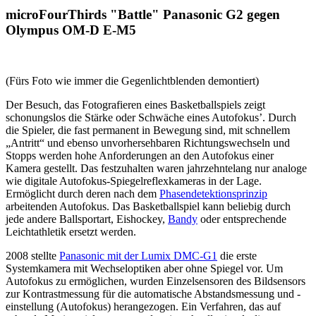
microFourThirds "Battle" Panasonic G2 gegen
Olympus OM-D E-M5
(Fürs Foto wie immer die Gegenlichtblenden demontiert)
Der Besuch, das Fotografieren eines Basketballspiels zeigt
schonungslos die Stärke oder Schwäche eines Autofokus’. Durch
die Spieler, die fast permanent in Bewegung sind, mit schnellem
„Antritt“ und ebenso unvorhersehbaren Richtungswechseln und
Stopps werden hohe Anforderungen an den Autofokus einer
Kamera gestellt. Das festzuhalten waren jahrzehntelang nur analoge
wie digitale Autofokus-Spiegelreflexkameras in der Lage.
Ermöglicht durch deren nach dem
Phasendetektionsprinzip
arbeitenden Autofokus. Das Basketballspiel kann beliebig durch
jede andere Ballsportart, Eishockey,
Bandy
oder entsprechende
Leichtathletik ersetzt werden.
2008 stellte
Panasonic mit der Lumix DMC-G1
die erste
Systemkamera mit Wechseloptiken aber ohne Spiegel vor. Um
Autofokus zu ermöglichen, wurden Einzelsensoren des Bildsensors
zur Kontrastmessung für die automatische Abstandsmessung und -
einstellung (Autofokus) herangezogen. Ein Verfahren, das auf