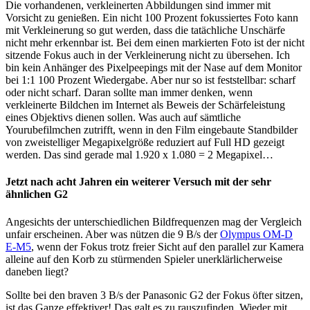
Die vorhandenen, verkleinerten Abbildungen sind immer mit
Vorsicht zu genießen. Ein nicht 100 Prozent fokussiertes Foto kann
mit Verkleinerung so gut werden, dass die tatächliche Unschärfe
nicht mehr erkennbar ist. Bei dem einen markierten Foto ist der nicht
sitzende Fokus auch in der Verkleinerung nicht zu übersehen. Ich
bin kein Anhänger des Pixelpeepings mit der Nase auf dem Monitor
bei 1:1 100 Prozent Wiedergabe. Aber nur so ist feststellbar: scharf
oder nicht scharf. Daran sollte man immer denken, wenn
verkleinerte Bildchen im Internet als Beweis der Schärfeleistung
eines Objektivs dienen sollen. Was auch auf sämtliche
Yourubefilmchen zutrifft, wenn in den Film eingebaute Standbilder
von zweistelliger Megapixelgröße reduziert auf Full HD gezeigt
werden. Das sind gerade mal 1.920 x 1.080 = 2 Megapixel…
Jetzt nach acht Jahren ein weiterer Versuch mit der sehr
ähnlichen G2
Angesichts der unterschiedlichen Bildfrequenzen mag der Vergleich
unfair erscheinen. Aber was nützen die 9 B/s der
Olympus OM-D
E-M5
, wenn der Fokus trotz freier Sicht auf den parallel zur Kamera
alleine auf den Korb zu stürmenden Spieler unerklärlicherweise
daneben liegt?
Sollte bei den braven 3 B/s der Panasonic G2 der Fokus öfter sitzen,
ist das Ganze effektiver! Das galt es zu rauszufinden. Wieder mit