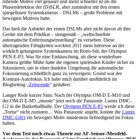
ruhende Motive viel genauer und meist schneller ist als die
Phasendetektion der (D)SLR, aber zumindest mit den ersten
spiegellosen Systemkameras – DSLMs – große Probleme mit
bewegten Motiven hatte.
Das hielt die Anbieter der ersten DSLMs aber nicht davon ab ihre
Geräte mit dem Prädikat – sinngemäß – „weltschnellste
automatische Entfernungseinstellung“ zu versehen. Diese
überragenden Fähigkeiten weckten 2011 mein Interesse an der
wirklich gelungenen Systemkamera im Retro-Stil, der Olympus
PEN E-P3. Was für eine Enttäuschung, als diese wunderbare
Kamera größte Mühe hatte die eigenen spielenden Kinder sicher zu
fokussieren, um in einer dunklen Umgebung die automatische
Fokussierung schließlich ganz zu verweigern. Grund war der
Kontrast-Autofokus. Ich habe mich darüber ausführlich im
Blogbeitrag „
Zeitwende
“ geäußert.
Langer Rede kurzer Sinn: Nach der Olympus OM-D E-M10 und
der OM-D E-M5 „musste“ jetzt noch die Panasonic Lumix DMC-
G2 in die Basketballhalle. Der
Olympus PEN E-P2
werde ich diese
„Tortur“ nicht zumuten… Was Panasonic angeht, konnte die
Lumix
DMC-GH1
ein bewegtes Motiv mindestens befriedigend im Fokus
halten.
Vor dem Test noch etwas Theorie zur AF-Sensor-/Messfeld-