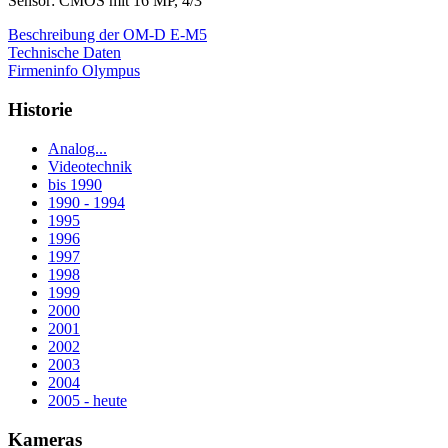
Sensor: CMOS mit 16 MP, 4/3"
Beschreibung der OM-D E-M5
Technische Daten
Firmeninfo Olympus
Historie
Analog...
Videotechnik
bis 1990
1990 - 1994
1995
1996
1997
1998
1999
2000
2001
2002
2003
2004
2005 - heute
Kameras