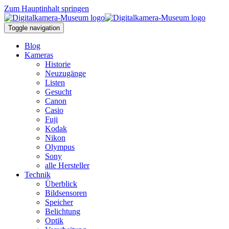
Zum Hauptinhalt springen
Toggle navigation
Blog
Kameras
Historie
Neuzugänge
Listen
Gesucht
Canon
Casio
Fuji
Kodak
Nikon
Olympus
Sony
alle Hersteller
Technik
Überblick
Bildsensoren
Speicher
Belichtung
Optik