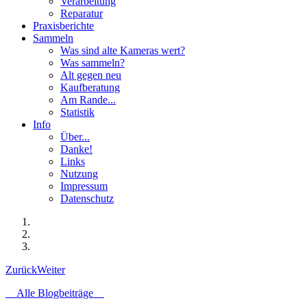
Verarbeitung
Reparatur
Praxisberichte
Sammeln
Was sind alte Kameras wert?
Was sammeln?
Alt gegen neu
Kaufberatung
Am Rande...
Statistik
Info
Über...
Danke!
Links
Nutzung
Impressum
Datenschutz
Zurück
Weiter
Alle Blogbeiträge