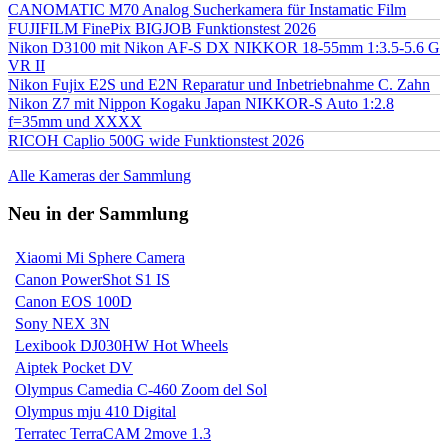
CANOMATIC M70 Analog Sucherkamera für Instamatic Film
FUJIFILM FinePix BIGJOB Funktionstest 2026
Nikon D3100 mit Nikon AF-S DX NIKKOR 18-55mm 1:3.5-5.6 G
VR II
Nikon Fujix E2S und E2N Reparatur und Inbetriebnahme C. Zahn
Nikon Z7 mit Nippon Kogaku Japan NIKKOR-S Auto 1:2.8
f=35mm und XXXX
RICOH Caplio 500G wide Funktionstest 2026
Alle Kameras der Sammlung
Neu in der Sammlung
Xiaomi Mi Sphere Camera
Canon PowerShot S1 IS
Canon EOS 100D
Sony NEX 3N
Lexibook DJ030HW Hot Wheels
Aiptek Pocket DV
Olympus Camedia C-460 Zoom del Sol
Olympus mju 410 Digital
Terratec TerraCAM 2move 1.3