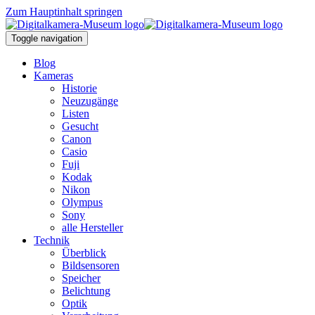
Zum Hauptinhalt springen
Toggle navigation
Blog
Kameras
Historie
Neuzugänge
Listen
Gesucht
Canon
Casio
Fuji
Kodak
Nikon
Olympus
Sony
alle Hersteller
Technik
Überblick
Bildsensoren
Speicher
Belichtung
Optik