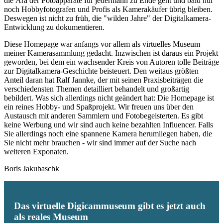
die Ära der Fotoapparate für jedermann zu Ende geht und bald nur
noch Hobbyfotografen und Profis als Kamerakäufer übrig bleiben.
Deswegen ist nicht zu früh, die "wilden Jahre" der Digitalkamera-
Entwicklung zu dokumentieren.
Diese Homepage war anfangs vor allem als virtuelles Museum
meiner Kamerasammlung gedacht. Inzwischen ist daraus ein Projekt
geworden, bei dem ein wachsender Kreis von Autoren tolle Beiträge
zur Digitalkamera-Geschichte beisteuert. Den weitaus größten
Anteil daran hat Ralf Jannke, der mit seinen Praxisbeiträgen die
verschiedensten Themen detailliert behandelt und großartig
bebildert. Was sich allerdings nicht geändert hat: Die Homepage ist
ein reines Hobby- und Spaßprojekt. Wir freuen uns über den
Austausch mit anderen Sammlern und Fotobegeisterten. Es gibt
keine Werbung und wir sind auch keine bezahlten Influencer. Falls
Sie allerdings noch eine spannene Kamera herumliegen haben, die
Sie nicht mehr brauchen - wir sind immer auf der Suche nach
weiteren Exponaten.
Boris Jakubaschk
Das virtuelle Digicammuseum gibt es jetzt auch
als reales Museum