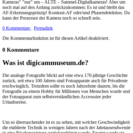
Kameras" "nur" um – ALTE – Sammel-Digitalkameras! Aber um
noch mal auf den Anfang zurückzukommen: Es ist und bleibt das
AF-Erkennungsprinzip! Kontrast-AF oder/und Phasendetektion. Da
kann der Prozessor der Kamera noch so schnell sein.
0 Kommentare
Permalink
Die Kommentarfunktion ist für diesen Artikel deaktiviert.
0 Kommentare
Was ist digicammuseum.de?
Die analoge Fotografie blickt auf eine etwa 170-jährige Geschichte
zurück, seit etwa 100 Jahren sind Fotoapparate auch für Privatleute
erschwinglich. Trotzdem sollte es noch Jahrzehnte dauern, bis die
Fotografie zu einem Hobby für Millionen von Menschen wurde und
der Fotoapparat zum selbstverständlichen Accessoire jeder
Urlaubsreise.
Um so überraschender ist es zu sehen, mit welcher Geschwindigkeit
die etablierte Technik in wenigen Jahren nach der Jahrtausendwende
in eine Nischenexistenz zurückgedrängt wurde. Ersetzt wurde sie