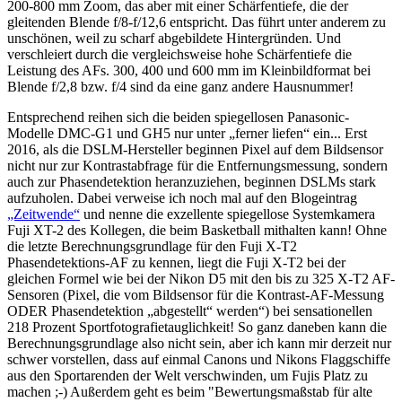
200-800 mm Zoom, das aber mit einer Schärfentiefe, die der
gleitenden Blende f/8-f/12,6 entspricht. Das führt unter anderem zu
unschönen, weil zu scharf abgebildete Hintergründen. Und
verschleiert durch die vergleichsweise hohe Schärfentiefe die
Leistung des AFs. 300, 400 und 600 mm im Kleinbildformat bei
Blende f/2,8 bzw. f/4 sind da eine ganz andere Hausnummer!
Entsprechend reihen sich die beiden spiegellosen Panasonic-
Modelle DMC-G1 und GH5 nur unter „ferner liefen“ ein... Erst
2016, als die DSLM-Hersteller beginnen Pixel auf dem Bildsensor
nicht nur zur Kontrastabfrage für die Entfernungsmessung, sondern
auch zur Phasendetektion heranzuziehen, beginnen DSLMs stark
aufzuholen. Dabei verweise ich noch mal auf den Blogeintrag
„Zeitwende“
und nenne die exzellente spiegellose Systemkamera
Fuji XT-2 des Kollegen, die beim Basketball mithalten kann! Ohne
die letzte Berechnungsgrundlage für den Fuji X-T2
Phasendetektions-AF zu kennen, liegt die Fuji X-T2 bei der
gleichen Formel wie bei der Nikon D5 mit den bis zu 325 X-T2 AF-
Sensoren (Pixel, die vom Bildsensor für die Kontrast-AF-Messung
ODER Phasendetektion „abgestellt“ werden“) bei sensationellen
218 Prozent Sportfotografietauglichkeit! So ganz daneben kann die
Berechnungsgrundlage also nicht sein, aber ich kann mir derzeit nur
schwer vorstellen, dass auf einmal Canons und Nikons Flaggschiffe
aus den Sportarenden der Welt verschwinden, um Fujis Platz zu
machen ;-) Außerdem geht es beim "Bewertungsmaßstab für alte