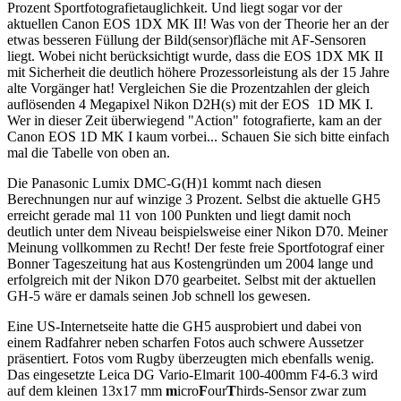
Prozent Sportfotografietauglichkeit. Und liegt sogar vor der
aktuellen Canon EOS 1DX MK II! Was von der Theorie her an der
etwas besseren Füllung der Bild(sensor)fläche mit AF-Sensoren
liegt. Wobei nicht berücksichtigt wurde, dass die EOS 1DX MK II
mit Sicherheit die deutlich höhere Prozessorleistung als der 15 Jahre
alte Vorgänger hat! Vergleichen Sie die Prozentzahlen der gleich
auflösenden 4 Megapixel Nikon D2H(s) mit der EOS 1D MK I.
Wer in dieser Zeit überwiegend "Action" fotografierte, kam an der
Canon EOS 1D MK I kaum vorbei... Schauen Sie sich bitte einfach
mal die Tabelle von oben an.
Die Panasonic Lumix DMC-G(H)1 kommt nach diesen
Berechnungen nur auf winzige 3 Prozent. Selbst die aktuelle GH5
erreicht gerade mal 11 von 100 Punkten und liegt damit noch
deutlich unter dem Niveau beispielsweise einer Nikon D70. Meiner
Meinung vollkommen zu Recht! Der feste freie Sportfotograf einer
Bonner Tageszeitung hat aus Kostengründen um 2004 lange und
erfolgreich mit der Nikon D70 gearbeitet. Selbst mit der aktuellen
GH-5 wäre er damals seinen Job schnell los gewesen.
Eine US-Internetseite hatte die GH5 ausprobiert und dabei von
einem Radfahrer neben scharfen Fotos auch schwere Aussetzer
präsentiert. Fotos vom Rugby überzeugten mich ebenfalls wenig.
Das eingesetzte Leica DG Vario-Elmarit 100-400mm F4-6.3 wird
auf dem kleinen 13x17 mm
m
icro
F
our
T
hirds-Sensor zwar zum