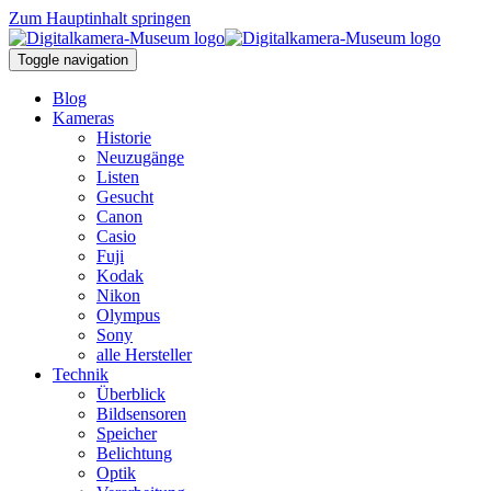
Zum Hauptinhalt springen
Toggle navigation
Blog
Kameras
Historie
Neuzugänge
Listen
Gesucht
Canon
Casio
Fuji
Kodak
Nikon
Olympus
Sony
alle Hersteller
Technik
Überblick
Bildsensoren
Speicher
Belichtung
Optik