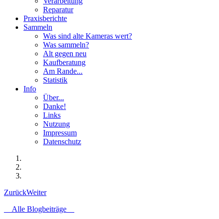
Verarbeitung
Reparatur
Praxisberichte
Sammeln
Was sind alte Kameras wert?
Was sammeln?
Alt gegen neu
Kaufberatung
Am Rande...
Statistik
Info
Über...
Danke!
Links
Nutzung
Impressum
Datenschutz
Zurück
Weiter
Alle Blogbeiträge