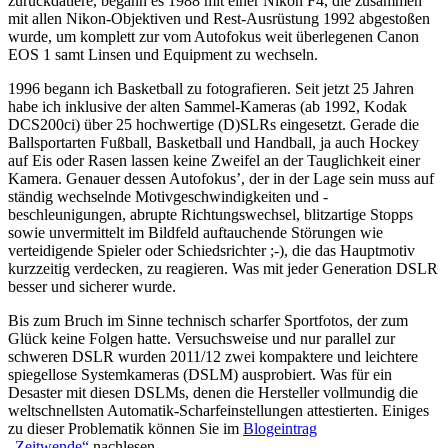
zurückdatiere, begann es 1988 mit einer Nikon F4, die zusammen
mit allen Nikon-Objektiven und Rest-Ausrüstung 1992 abgestoßen
wurde, um komplett zur vom Autofokus weit überlegenen Canon
EOS 1 samt Linsen und Equipment zu wechseln.
1996 begann ich Basketball zu fotografieren. Seit jetzt 25 Jahren
habe ich inklusive der alten Sammel-Kameras (ab 1992, Kodak
DCS200ci) über 25 hochwertige (D)SLRs eingesetzt. Gerade die
Ballsportarten Fußball, Basketball und Handball, ja auch Hockey
auf Eis oder Rasen lassen keine Zweifel an der Tauglichkeit einer
Kamera. Genauer dessen Autofokus’, der in der Lage sein muss auf
ständig wechselnde Motivgeschwindigkeiten und -
beschleunigungen, abrupte Richtungswechsel, blitzartige Stopps
sowie unvermittelt im Bildfeld auftauchende Störungen wie
verteidigende Spieler oder Schiedsrichter ;-), die das Hauptmotiv
kurzzeitig verdecken, zu reagieren. Was mit jeder Generation DSLR
besser und sicherer wurde.
Bis zum Bruch im Sinne technisch scharfer Sportfotos, der zum
Glück keine Folgen hatte. Versuchsweise und nur parallel zur
schweren DSLR wurden 2011/12 zwei kompaktere und leichtere
spiegellose Systemkameras (DSLM) ausprobiert. Was für ein
Desaster mit diesen DSLMs, denen die Hersteller vollmundig die
weltschnellsten Automatik-Scharfeinstellungen attestierten. Einiges
zu dieser Problematik können Sie im
Blogeintrag
„Zeitwende“
nachlesen.