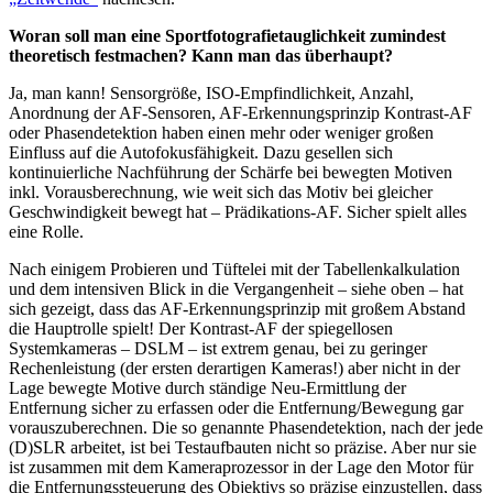
Woran soll man eine Sportfotografietauglichkeit zumindest
theoretisch festmachen? Kann man das überhaupt?
Ja, man kann! Sensorgröße, ISO-Empfindlichkeit, Anzahl,
Anordnung der AF-Sensoren, AF-Erkennungsprinzip Kontrast-AF
oder Phasendetektion haben einen mehr oder weniger großen
Einfluss auf die Autofokusfähigkeit. Dazu gesellen sich
kontinuierliche Nachführung der Schärfe bei bewegten Motiven
inkl. Vorausberechnung, wie weit sich das Motiv bei gleicher
Geschwindigkeit bewegt hat – Prädikations-AF. Sicher spielt alles
eine Rolle.
Nach einigem Probieren und Tüftelei mit der Tabellenkalkulation
und dem intensiven Blick in die Vergangenheit – siehe oben – hat
sich gezeigt, dass das AF-Erkennungsprinzip mit großem Abstand
die Hauptrolle spielt! Der Kontrast-AF der spiegellosen
Systemkameras – DSLM – ist extrem genau, bei zu geringer
Rechenleistung (der ersten derartigen Kameras!) aber nicht in der
Lage bewegte Motive durch ständige Neu-Ermittlung der
Entfernung sicher zu erfassen oder die Entfernung/Bewegung gar
vorauszuberechnen. Die so genannte Phasendetektion, nach der jede
(D)SLR arbeitet, ist bei Testaufbauten nicht so präzise. Aber nur sie
ist zusammen mit dem Kameraprozessor in der Lage den Motor für
die Entfernungssteuerung des Objektivs so präzise einzustellen, dass