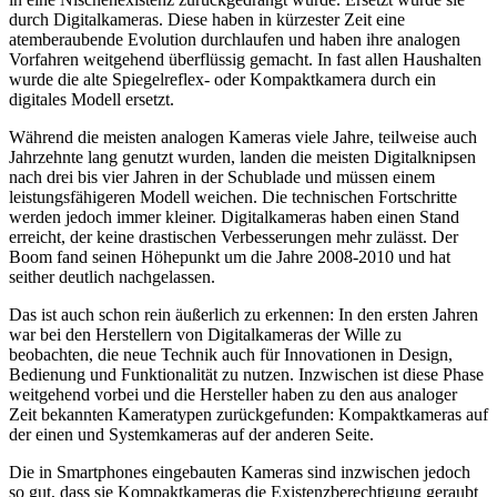
durch Digitalkameras. Diese haben in kürzester Zeit eine
atemberaubende Evolution durchlaufen und haben ihre analogen
Vorfahren weitgehend überflüssig gemacht. In fast allen Haushalten
wurde die alte Spiegelreflex- oder Kompaktkamera durch ein
digitales Modell ersetzt.
Während die meisten analogen Kameras viele Jahre, teilweise auch
Jahrzehnte lang genutzt wurden, landen die meisten Digitalknipsen
nach drei bis vier Jahren in der Schublade und müssen einem
leistungsfähigeren Modell weichen. Die technischen Fortschritte
werden jedoch immer kleiner. Digitalkameras haben einen Stand
erreicht, der keine drastischen Verbesserungen mehr zulässt. Der
Boom fand seinen Höhepunkt um die Jahre 2008-2010 und hat
seither deutlich nachgelassen.
Das ist auch schon rein äußerlich zu erkennen: In den ersten Jahren
war bei den Herstellern von Digitalkameras der Wille zu
beobachten, die neue Technik auch für Innovationen in Design,
Bedienung und Funktionalität zu nutzen. Inzwischen ist diese Phase
weitgehend vorbei und die Hersteller haben zu den aus analoger
Zeit bekannten Kameratypen zurückgefunden: Kompaktkameras auf
der einen und Systemkameras auf der anderen Seite.
Die in Smartphones eingebauten Kameras sind inzwischen jedoch
so gut, dass sie Kompaktkameras die Existenzberechtigung geraubt