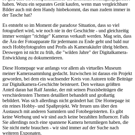
haben. Wozu ein separates Gerät kaufen, wenn man vergleichbare
Bilder auch mit dem Handy hinbekommt, das man zudem immer in
der Tasche hat?
Es entsteht so im Moment die paradoxe Situation, dass so viel
fotografiert wird, wie noch nie in der Geschichte - und gleichzeitig
immer weniger "richtige" Kameras verkauft werden. Mag sein, dass
die Ära der Fotoapparate für jedermann zu Ende geht und bald nur
noch Hobbyfotografen und Profis als Kamerakäufer übrig bleiben.
Deswegen ist nicht zu früh, die "wilden Jahre" der Digitalkamera-
Entwicklung zu dokumentieren.
Diese Homepage war anfangs vor allem als virtuelles Museum
meiner Kamerasammlung gedacht. Inzwischen ist daraus ein Projekt
geworden, bei dem ein wachsender Kreis von Autoren tolle Beiträge
zur Digitalkamera-Geschichte beisteuert. Den weitaus größten
Anteil daran hat Ralf Jannke, der mit seinen Praxisbeiträgen die
verschiedensten Themen detailliert behandelt und großartig
bebildert. Was sich allerdings nicht geändert hat: Die Homepage ist
ein reines Hobby- und Spaßprojekt. Wir freuen uns über den
Austausch mit anderen Sammlern und Fotobegeisterten. Es gibt
keine Werbung und wir sind auch keine bezahlten Influencer. Falls
Sie allerdings noch eine spannene Kamera herumliegen haben, die
Sie nicht mehr brauchen - wir sind immer auf der Suche nach
weiteren Exponaten.