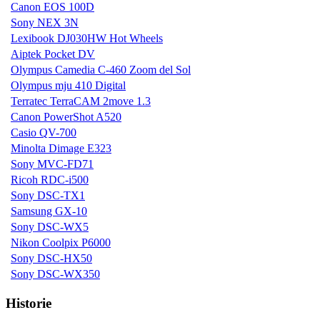
Canon EOS 100D
Sony NEX 3N
Lexibook DJ030HW Hot Wheels
Aiptek Pocket DV
Olympus Camedia C-460 Zoom del Sol
Olympus mju 410 Digital
Terratec TerraCAM 2move 1.3
Canon PowerShot A520
Casio QV-700
Minolta Dimage E323
Sony MVC-FD71
Ricoh RDC-i500
Sony DSC-TX1
Samsung GX-10
Sony DSC-WX5
Nikon Coolpix P6000
Sony DSC-HX50
Sony DSC-WX350
Historie