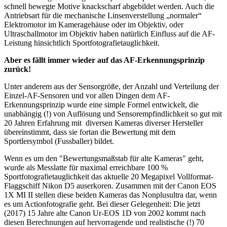
schnell bewegte Motive knackscharf abgebildet werden. Auch die
Antriebsart für die mechanische Linsenverstellung „normaler“
Elektromotor im Kameragehäuse oder im Objektiv, oder
Ultraschallmotor im Objektiv haben natürlich Einfluss auf die AF-
Leistung hinsichtlich Sportfotografietauglichkeit.
Aber es fällt immer wieder auf das AF-Erkennungsprinzip
zurück!
Unter anderem aus der Sensorgröße, der Anzahl und Verteilung der
Einzel-AF-Sensoren und vor allen Dingen dem AF-
Erkennungsprinzip wurde eine simple Formel entwickelt, die
unabhängig (!) von Auflösung und Sensorempfindlichkeit so gut mit
20 Jahren Erfahrung mit diversen Kameras diverser Hersteller
übereinstimmt, dass sie fortan die Bewertung mit dem
Sportlersymbol (Fussballer) bildet.
Wenn es um den "Bewertungsmaßstab für alte Kameras" geht,
wurde als Messlatte für maximal erreichbare 100 %
Sportfotografietauglichkeit das aktuelle 20 Megapixel Vollformat-
Flaggschiff Nikon D5 auserkoren. Zusammen mit der Canon EOS
1X MI II stellen diese beiden Kameras das Nonplusultra dar, wenn
es um Actionfotografie geht. Bei dieser Gelegenheit: Die jetzt
(2017) 15 Jahre alte Canon Ur-EOS 1D von 2002 kommt nach
diesen Berechnungen auf hervorragende und realistische (!) 70