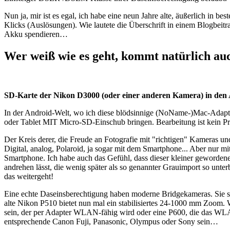
Nun ja, mir ist es egal, ich habe eine neun Jahre alte, äußerlich in
Klicks (Auslösungen). Wie lautete die Überschrift in einem Blogbeitra
Akku spendieren…
Wer weiß wie es geht, kommt natürlich auc
SD-Karte der Nikon D3000 (oder einer anderen Kamera) in den A
In der Android-Welt, wo ich diese blödsinnige (NoName-)Mac-Adapt
oder Tablet MIT Micro-SD-Einschub bringen. Bearbeitung ist kein P
Der Kreis derer, die Freude an Fotografie mit "richtigen" Kameras un
Digital, analog, Polaroid, ja sogar mit dem Smartphone... Aber nur 
Smartphone. Ich habe auch das Gefühl, dass dieser kleiner gewordene
andrehen lässt, die wenig später als so genannter Grauimport so unter
das weitergeht!
Eine echte Daseinsberechtigung haben moderne Bridgekameras. Sie st
alte Nikon P510 bietet nun mal ein stabilisiertes 24-1000 mm Zoo
sein, der per Adapter WLAN-fähig wird oder eine P600, die das WLAN
entsprechende Canon Fuji, Panasonic, Olympus oder Sony sein…