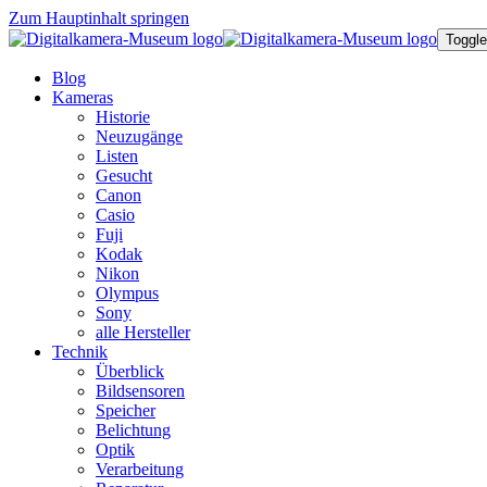
Zum Hauptinhalt springen
Toggle
Blog
Kameras
Historie
Neuzugänge
Listen
Gesucht
Canon
Casio
Fuji
Kodak
Nikon
Olympus
Sony
alle Hersteller
Technik
Überblick
Bildsensoren
Speicher
Belichtung
Optik
Verarbeitung