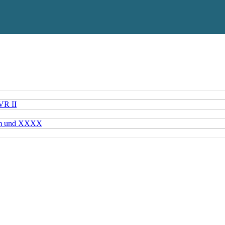
VR II
mm und XXXX