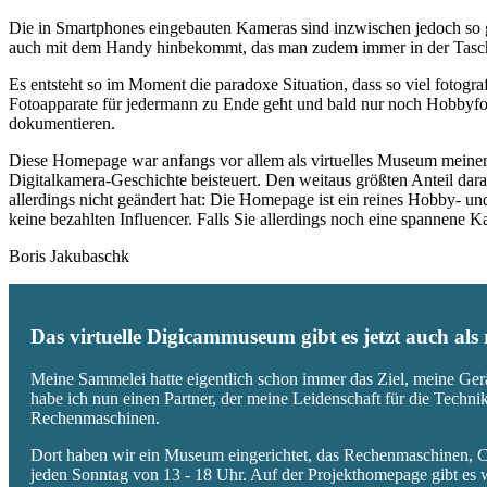
Die in Smartphones eingebauten Kameras sind inzwischen jedoch so g
auch mit dem Handy hinbekommt, das man zudem immer in der Tasc
Es entsteht so im Moment die paradoxe Situation, dass so viel fotogra
Fotoapparate für jedermann zu Ende geht und bald nur noch Hobbyfot
dokumentieren.
Diese Homepage war anfangs vor allem als virtuelles Museum meiner
Digitalkamera-Geschichte beisteuert. Den weitaus größten Anteil daran
allerdings nicht geändert hat: Die Homepage ist ein reines Hobby- u
keine bezahlten Influencer. Falls Sie allerdings noch eine spannene
Boris Jakubaschk
Das virtuelle Digicammuseum gibt es jetzt auch al
Meine Sammelei hatte eigentlich schon immer das Ziel, meine Ger
habe ich nun einen Partner, der meine Leidenschaft für die Techn
Rechenmaschinen.
Dort haben wir ein Museum eingerichtet, das Rechenmaschinen, Co
jeden Sonntag von 13 - 18 Uhr. Auf der Projekthomepage gibt es w