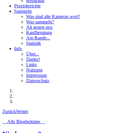
Reparatur
Praxisberichte
Sammeln
Was sind alte Kameras wert?
Was sammeln?
Alt gegen neu
Kaufberatung
Am Rande...
Statistik
Info
Über...
Danke!
Links
Nutzung
Impressum
Datenschutz
Zurück
Weiter
Alle Blogbeiträge