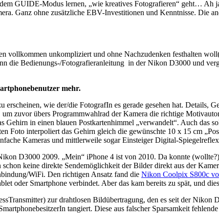
t dem GUIDE-Modus lernen, „wie kreatives Fotografieren“ geht… Ah ja
era. Ganz ohne zusätzliche EBV-Investitionen und Kenntnisse. Die ande
en vollkommen unkompliziert und ohne Nachzudenken festhalten woll(t)e
nn die Bedienungs-/Fotografieranleitung in der Nikon D3000 und vergl
martphonebenutzer mehr.
 erscheinen, wie der/die FotografIn es gerade gesehen hat. Details, Ge
um zuvor übers Programmwahlrad der Kamera die richtige Motivautom
as Gehirn in einen blauen Postkartenhimmel „verwandelt“. Auch das s
Foto interpoliert das Gehirn gleich die gewünschte 10 x 15 cm „Postk
einfache Kameras und mittlerweile sogar Einsteiger Digital-Spiegelref
Nikon D3000 2009. „Mein“ iPhone 4 ist von 2010. Da konnte (wollte?)
chon keine direkte Sendemöglichkeit der Bilder direkt aus der Kamera
nbindung/WiFi. Den richtigen Ansatz fand die
Nikon Coolpix S800c v
let oder Smartphone verbindet. Aber das kam bereits zu spät, und di
ssTransmitter) zur drahtlosen Bildübertragung, den es seit der Nikon 
) SmartphonebesitzerIn tangiert. Diese aus falscher Sparsamkeit fehl