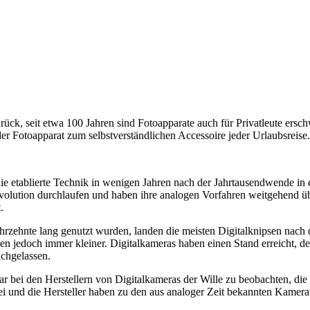
rück, seit etwa 100 Jahren sind Fotoapparate auch für Privatleute ersch
 Fotoapparat zum selbstverständlichen Accessoire jeder Urlaubsreise.
ie etablierte Technik in wenigen Jahren nach der Jahrtausendwende in
volution durchlaufen und haben ihre analogen Vorfahren weitgehend übe
.
hrzehnte lang genutzt wurden, landen die meisten Digitalknipsen nach 
den jedoch immer kleiner. Digitalkameras haben einen Stand erreicht, 
achgelassen.
war bei den Herstellern von Digitalkameras der Wille zu beobachten, d
rbei und die Hersteller haben zu den aus analoger Zeit bekannten Kam