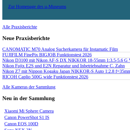
Zur Homepage des µ-Museums
Alle Praxisberichte
Neue Praxisberichte
CANOMATIC M70 Analog Sucherkamera für Instamatic Film
FUJIFILM FinePix BIGJOB Funktionstest 2026
Nikon D3100 mit Nikon AF-S DX NIKKOR 18-55mm 1:3.5-5.6 G 
Nikon Fujix E2S und E2N Reparatur und Inbetriebnahme C. Zahn
Nikon Z7 mit Nippon Kogaku Japan NIKKOR-S Auto 1:2.8 f=35
RICOH Caplio 500G wide Funktionstest 2026
Alle Kameras der Sammlung
Neu in der Sammlung
Xiaomi Mi Sphere Camera
Canon PowerShot S1 IS
Canon EOS 100D