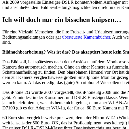
Als 2009 vorgestellte Einsteiger-DSLR konnten/sollten Anfänger mi
und anschließenden Bildbearbeitungsmöglichkeiten direkt in der Kam
Ich will doch nur ein bisschen knipsen…
Für eine Vielzahl Menschen, die ihre Freizeit- und Urlaubserinnerung
Bedienungsanleitungen oder gar
überteuerte Kamerabücher
. Auch we
sind.
Bildnachbearbeitung? Was ist das? Das akzeptiert heute kein S
Das Bild soll, hat spätestens nach dem Auslösen auf dem Monitor so zu
Kamera das automatisch machen. Ohne an einer Kamera zu fummeln, 
Schattenaufhellung zu finden. Den blassblauen Himmel vor Ort hat d
dem zur Kamera vergleichsweise großen Smartphone-Monitor gezeigten 
werden kann. All das erledigt das (gute) Smartphone! Wie sollen da 
Das iPhone 2G wurde 2007 vorgestellt, das iPhone 3g 2008 und die 
geht. Zumindest in der Konsumer- und DSLR-Einsteigerklasse. Wenn s
ja auch telefonieren, was bis heute nicht geht –, dann aber WLAN-A
D7100 gib es den Adapter WU-1a, der für ca. 60 Euro Kamera mit Tab
60 Euro sind vergleichsweise preiswert, denn der Nikon WT-1 (Wirele
weit jenseits der 500 Euro. OK, das ist Profiequipment, was keine(n
Einsteiger DSLR-/DSLM-Klasse ihrer Daseinsberechtigung beraubt.