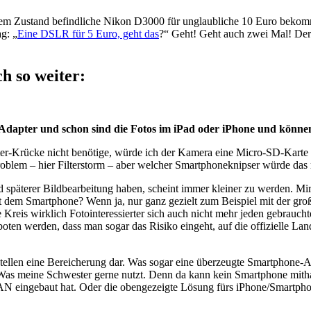
 bestem Zustand befindliche Nikon D3000 für unglaubliche 10 Euro bekom
g: „
Eine DSLR für 5 Euro, geht das
?“ Geht! Geht auch zwei Mal! Der
h so weiter:
dapter und schon sind die Fotos im iPad oder iPhone und können
er-Krücke nicht benötige, würde ich der Kamera eine Micro-SD-Karte
roblem – hier Filterstorm – aber welcher Smartphoneknipser würde da
d späterer Bildbearbeitung haben, scheint immer kleiner zu werden. Mi
mit dem Smartphone? Wenn ja, nur ganz gezielt zum Beispiel mit der gr
 Kreis wirklich Fotointeressierter sich auch nicht mehr jeden gebrauc
boten werden, dass man sogar das Risiko eingeht, auf die offizielle La
ellen eine Bereicherung dar. Was sogar eine überzeugte Smartphone-A
m. Was meine Schwester gerne nutzt. Denn da kann kein Smartphone m
 eingebaut hat. Oder die obengezeigte Lösung fürs iPhone/Smartphone