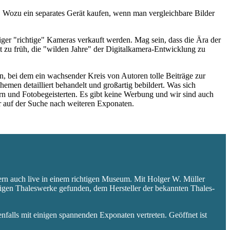
 Wozu ein separates Gerät kaufen, wenn man vergleichbare Bilder
niger "richtige" Kameras verkauft werden. Mag sein, dass die Ära der
 zu früh, die "wilden Jahre" der Digitalkamera-Entwicklung zu
 bei dem ein wachsender Kreis von Autoren tolle Beiträge zur
hemen detailliert behandelt und großartig bebildert. Was sich
rn und Fotobegeisterten. Es gibt keine Werbung und wir sind auch
er auf der Suche nach weiteren Exponaten.
ern auch live in einem richtigen Museum. Mit Holger W. Müller
aligen Thaleswerke gefunden, dem Hersteller der bekannten Thales-
falls mit einigen spannenden Exponaten vertreten. Geöffnet ist