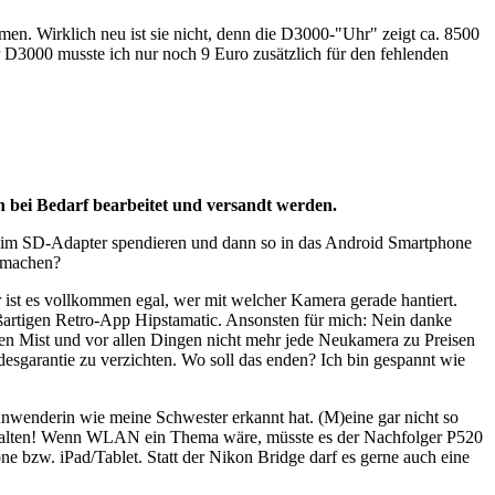
men. Wirklich neu ist sie nicht, denn die D3000-"Uhr" zeigt ca. 8500
 D3000 musste ich nur noch 9 Euro zusätzlich für den fehlenden
 bei Bedarf bearbeitet und versandt werden.
 im SD-Adapter spendieren und dann so in das Android Smartphone
s machen?
r ist es vollkommen egal, wer mit welcher Kamera gerade hantiert.
oßartigen Retro-App Hipstamatic. Ansonsten für mich: Nein danke
hten Mist und vor allen Dingen nicht mehr jede Neukamera zu Preisen
ndesgarantie zu verzichten. Wo soll das enden? Ich bin gespannt wie
nwenderin wie meine Schwester erkannt hat. (M)eine gar nicht so
ithalten! Wenn WLAN ein Thema wäre, müsste es der Nachfolger P520
 bzw. iPad/Tablet. Statt der Nikon Bridge darf es gerne auch eine