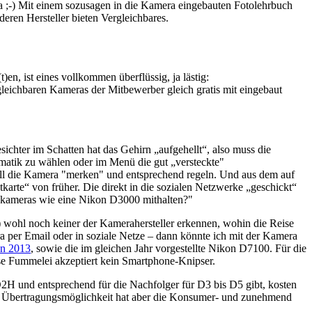
 ;-) Mit einem sozusagen in die Kamera eingebauten Fotolehrbuch
ren Hersteller bieten Vergleichbares.
n, ist eines vollkommen überflüssig, ja lästig:
eichbaren Kameras der Mitbewerber gleich gratis mit eingebaut
sichter im Schatten hat das Gehirn „aufgehellt“, also muss die
atik zu wählen oder im Menü die gut „versteckte"
oll die Kamera "merken" und entsprechend regeln. Und aus dem auf
arte“ von früher. Die direkt in die sozialen Netzwerke „geschickt“
lexkameras wie eine Nikon D3000 mithalten?"
 wohl noch keiner der Kamerahersteller erkennen, wohin die Reise
 per Email oder in soziale Netze – dann könnte ich mit der Kamera
on 2013
, sowie die im gleichen Jahr vorgestellte Nikon D7100. Für die
ese Fummelei akzeptiert kein Smartphone-Knipser.
D2H und entsprechend für die Nachfolger für D3 bis D5 gibt, kosten
ende Übertragungsmöglichkeit hat aber die Konsumer- und zunehmend