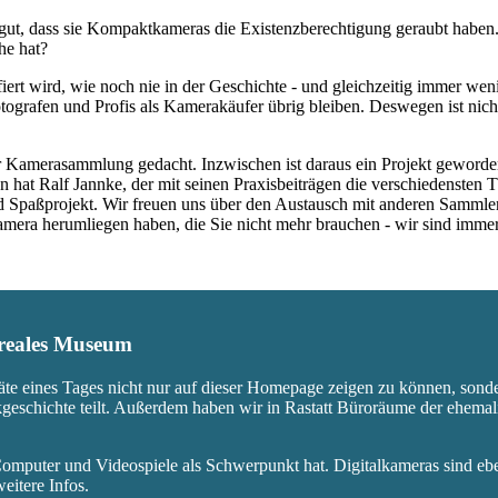
ut, dass sie Kompaktkameras die Existenzberechtigung geraubt haben.
he hat?
fiert wird, wie noch nie in der Geschichte - und gleichzeitig immer we
ografen und Profis als Kamerakäufer übrig bleiben. Deswegen ist nicht
 Kamerasammlung gedacht. Inzwischen ist daraus ein Projekt geworden,
 hat Ralf Jannke, der mit seinen Praxisbeiträgen die verschiedensten T
nd Spaßprojekt. Wir freuen uns über den Austausch mit anderen Sammle
 Kamera herumliegen haben, die Sie nicht mehr brauchen - wir sind imm
s reales Museum
äte eines Tages nicht nur auf dieser Homepage zeigen zu können, sond
ikgeschichte teilt. Außerdem haben wir in Rastatt Büroräume der ehem
mputer und Videospiele als Schwerpunkt hat. Digitalkameras sind eben
eitere Infos.