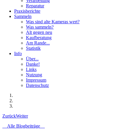
Verarbeitung
Reparatur
Praxisberichte
Sammeln
Was sind alte Kameras wert?
Was sammeln?
Alt gegen neu
Kaufberatung
Am Rande...
Statistik
Info
Über...
Danke!
Links
Nutzung
Impressum
Datenschutz
Zurück
Weiter
Alle Blogbeiträge