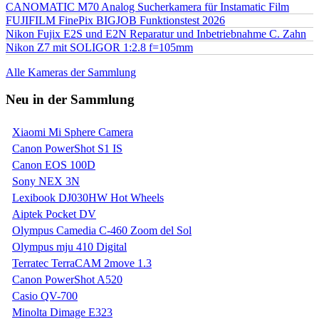
CANOMATIC M70 Analog Sucherkamera für Instamatic Film
FUJIFILM FinePix BIGJOB Funktionstest 2026
Nikon Fujix E2S und E2N Reparatur und Inbetriebnahme C. Zahn
Nikon Z7 mit SOLIGOR 1:2.8 f=105mm
Alle Kameras der Sammlung
Neu in der Sammlung
Xiaomi Mi Sphere Camera
Canon PowerShot S1 IS
Canon EOS 100D
Sony NEX 3N
Lexibook DJ030HW Hot Wheels
Aiptek Pocket DV
Olympus Camedia C-460 Zoom del Sol
Olympus mju 410 Digital
Terratec TerraCAM 2move 1.3
Canon PowerShot A520
Casio QV-700
Minolta Dimage E323