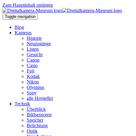
Zum Hauptinhalt springen
Toggle navigation
Blog
Kameras
Historie
Neuzugänge
Listen
Gesucht
Canon
Casio
Fuji
Kodak
Nikon
Olympus
Sony
alle Hersteller
Technik
Überblick
Bildsensoren
Speicher
Belichtung
Optik