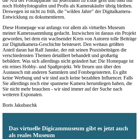
die Ära der Fotoapparate für jedermann zu Ende geht und bald nur
noch Hobbyfotografen und Profis als Kamerakäufer übrig bleiben.
Deswegen ist nicht zu früh, die "wilden Jahre" der Digitalkamera-
Entwicklung zu dokumentieren.
Diese Homepage war anfangs vor allem als virtuelles Museum
meiner Kamerasammlung gedacht. Inzwischen ist daraus ein Projekt
geworden, bei dem ein wachsender Kreis von Autoren tolle Beiträge
zur Digitalkamera-Geschichte beisteuert. Den weitaus größten
Anteil daran hat Ralf Jannke, der mit seinen Praxisbeiträgen die
verschiedensten Themen detailliert behandelt und großartig
bebildert. Was sich allerdings nicht geändert hat: Die Homepage ist
ein reines Hobby- und Spaßprojekt. Wir freuen uns über den
Austausch mit anderen Sammlern und Fotobegeisterten. Es gibt
keine Werbung und wir sind auch keine bezahlten Influencer. Falls
Sie allerdings noch eine spannene Kamera herumliegen haben, die
Sie nicht mehr brauchen - wir sind immer auf der Suche nach
weiteren Exponaten.
Boris Jakubaschk
Das virtuelle Digicammuseum gibt es jetzt auch
als reales Museum