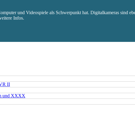
mputer und Videospiele als Schwerpunkt hat. Digitalkameras sind eben
eitere Infos.
VR II
mm und XXXX