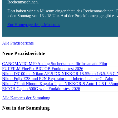
Rechenmaschinen.
Dort haben wir ein Museum eingerichtet, das Rechenmaschinen, Co
jeden Sonntag von 13 - 18 Uhr. Auf der Projekthomepage gibt es w
Zur Homepage des µ-Museums
Alle Praxisberichte
Neue Praxisberichte
CANOMATIC M70 Analog Sucherkamera für Instamatic Film
FUJIFILM FinePix BIGJOB Funktionstest 2026
Nikon D3100 mit Nikon AF-S DX NIKKOR 18-55mm 1:3.5-5.6 G 
Nikon Fujix E2S und E2N Reparatur und Inbetriebnahme C. Zahn
Nikon Z7 mit Nippon Kogaku Japan NIKKOR-S Auto 1:2.8 f=35
RICOH Caplio 500G wide Funktionstest 2026
Alle Kameras der Sammlung
Neu in der Sammlung