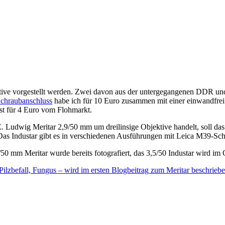
ektive vorgestellt werden. Zwei davon aus der untergegangenen DDR un
Schraubanschluss
habe ich für 10 Euro zusammen mit einer einwandfre
st für 4 Euro vom Flohmarkt.
udwig Meritar 2,9/50 mm um dreilinsige Objektive handelt, soll das ab 
 Das Industar gibt es in verschiedenen Ausführungen mit Leica M39-Sc
 mm Meritar wurde bereits fotografiert, das 3,5/50 Industar wird im
 Pilzbefall, Fungus – wird im ersten Blogbeitrag zum Meritar beschrieb