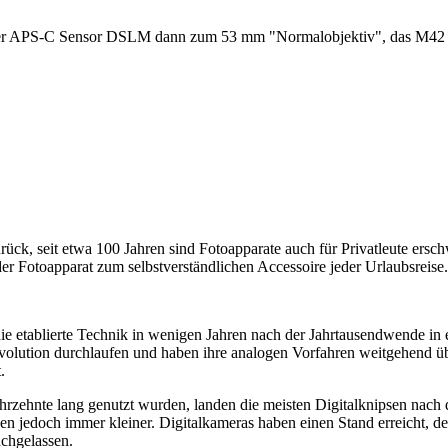
auf der APS-C Sensor DSLM dann zum 53 mm "Normalobjektiv", das 
rück, seit etwa 100 Jahren sind Fotoapparate auch für Privatleute ersch
 Fotoapparat zum selbstverständlichen Accessoire jeder Urlaubsreise.
ie etablierte Technik in wenigen Jahren nach der Jahrtausendwende in
volution durchlaufen und haben ihre analogen Vorfahren weitgehend übe
.
hrzehnte lang genutzt wurden, landen die meisten Digitalknipsen nach 
den jedoch immer kleiner. Digitalkameras haben einen Stand erreicht, 
achgelassen.