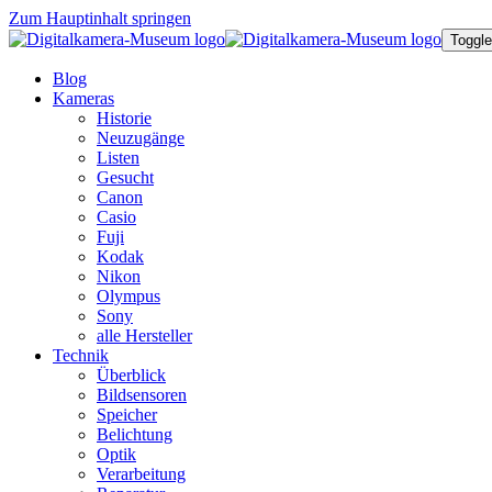
Zum Hauptinhalt springen
Toggle
Blog
Kameras
Historie
Neuzugänge
Listen
Gesucht
Canon
Casio
Fuji
Kodak
Nikon
Olympus
Sony
alle Hersteller
Technik
Überblick
Bildsensoren
Speicher
Belichtung
Optik
Verarbeitung