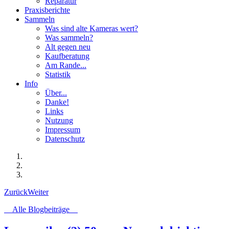
Reparatur
Praxisberichte
Sammeln
Was sind alte Kameras wert?
Was sammeln?
Alt gegen neu
Kaufberatung
Am Rande...
Statistik
Info
Über...
Danke!
Links
Nutzung
Impressum
Datenschutz
Zurück
Weiter
Alle Blogbeiträge