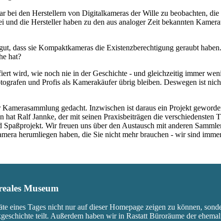
war bei den Herstellern von Digitalkameras der Wille zu beobachten, d
rbei und die Hersteller haben zu den aus analoger Zeit bekannten Kam
ut, dass sie Kompaktkameras die Existenzberechtigung geraubt haben.
he hat?
fiert wird, wie noch nie in der Geschichte - und gleichzeitig immer we
ografen und Profis als Kamerakäufer übrig bleiben. Deswegen ist nicht
 Kamerasammlung gedacht. Inzwischen ist daraus ein Projekt geworden,
 hat Ralf Jannke, der mit seinen Praxisbeiträgen die verschiedensten T
nd Spaßprojekt. Wir freuen uns über den Austausch mit anderen Sammle
 Kamera herumliegen haben, die Sie nicht mehr brauchen - wir sind imm
s reales Museum
äte eines Tages nicht nur auf dieser Homepage zeigen zu können, sond
ikgeschichte teilt. Außerdem haben wir in Rastatt Büroräume der ehem