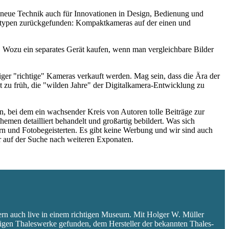
ie neue Technik auch für Innovationen in Design, Bedienung und
eratypen zurückgefunden: Kompaktkameras auf der einen und
 Wozu ein separates Gerät kaufen, wenn man vergleichbare Bilder
niger "richtige" Kameras verkauft werden. Mag sein, dass die Ära der
 zu früh, die "wilden Jahre" der Digitalkamera-Entwicklung zu
 bei dem ein wachsender Kreis von Autoren tolle Beiträge zur
hemen detailliert behandelt und großartig bebildert. Was sich
rn und Fotobegeisterten. Es gibt keine Werbung und wir sind auch
er auf der Suche nach weiteren Exponaten.
ern auch live in einem richtigen Museum. Mit Holger W. Müller
aligen Thaleswerke gefunden, dem Hersteller der bekannten Thales-