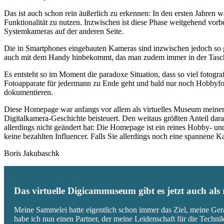
Das ist auch schon rein äußerlich zu erkennen: In den ersten Jahren 
Funktionalität zu nutzen. Inzwischen ist diese Phase weitgehend vo
Systemkameras auf der anderen Seite.
Die in Smartphones eingebauten Kameras sind inzwischen jedoch so g
auch mit dem Handy hinbekommt, das man zudem immer in der Tasc
Es entsteht so im Moment die paradoxe Situation, dass so viel fotogra
Fotoapparate für jedermann zu Ende geht und bald nur noch Hobbyfot
dokumentieren.
Diese Homepage war anfangs vor allem als virtuelles Museum meiner
Digitalkamera-Geschichte beisteuert. Den weitaus größten Anteil daran
allerdings nicht geändert hat: Die Homepage ist ein reines Hobby- u
keine bezahlten Influencer. Falls Sie allerdings noch eine spannene
Boris Jakubaschk
Das virtuelle Digicammuseum gibt es jetzt auch al
Meine Sammelei hatte eigentlich schon immer das Ziel, meine Ger
habe ich nun einen Partner, der meine Leidenschaft für die Techn