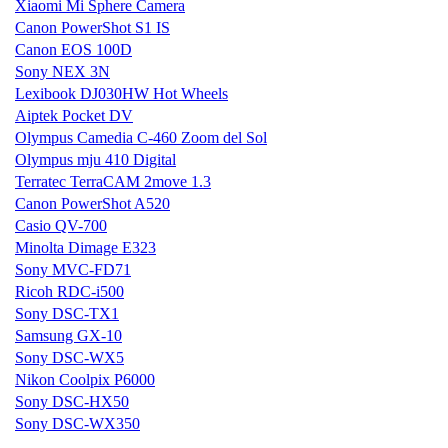
Xiaomi Mi Sphere Camera
Canon PowerShot S1 IS
Canon EOS 100D
Sony NEX 3N
Lexibook DJ030HW Hot Wheels
Aiptek Pocket DV
Olympus Camedia C-460 Zoom del Sol
Olympus mju 410 Digital
Terratec TerraCAM 2move 1.3
Canon PowerShot A520
Casio QV-700
Minolta Dimage E323
Sony MVC-FD71
Ricoh RDC-i500
Sony DSC-TX1
Samsung GX-10
Sony DSC-WX5
Nikon Coolpix P6000
Sony DSC-HX50
Sony DSC-WX350