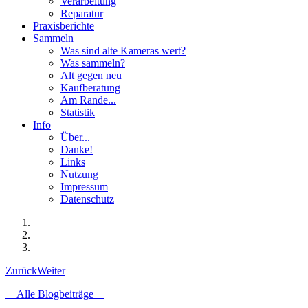
Verarbeitung
Reparatur
Praxisberichte
Sammeln
Was sind alte Kameras wert?
Was sammeln?
Alt gegen neu
Kaufberatung
Am Rande...
Statistik
Info
Über...
Danke!
Links
Nutzung
Impressum
Datenschutz
Zurück
Weiter
Alle Blogbeiträge