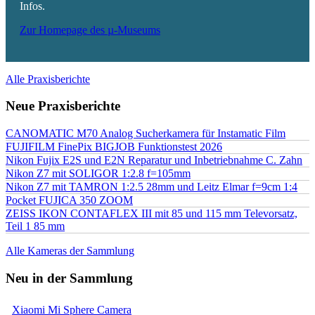
Infos.
Zur Homepage des µ-Museums
Alle Praxisberichte
Neue Praxisberichte
CANOMATIC M70 Analog Sucherkamera für Instamatic Film
FUJIFILM FinePix BIGJOB Funktionstest 2026
Nikon Fujix E2S und E2N Reparatur und Inbetriebnahme C. Zahn
Nikon Z7 mit SOLIGOR 1:2.8 f=105mm
Nikon Z7 mit TAMRON 1:2.5 28mm und Leitz Elmar f=9cm 1:4
Pocket FUJICA 350 ZOOM
ZEISS IKON CONTAFLEX III mit 85 und 115 mm Televorsatz,
Teil 1 85 mm
Alle Kameras der Sammlung
Neu in der Sammlung
Xiaomi Mi Sphere Camera