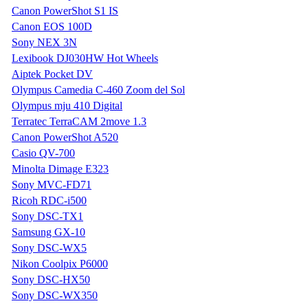
Canon PowerShot S1 IS
Canon EOS 100D
Sony NEX 3N
Lexibook DJ030HW Hot Wheels
Aiptek Pocket DV
Olympus Camedia C-460 Zoom del Sol
Olympus mju 410 Digital
Terratec TerraCAM 2move 1.3
Canon PowerShot A520
Casio QV-700
Minolta Dimage E323
Sony MVC-FD71
Ricoh RDC-i500
Sony DSC-TX1
Samsung GX-10
Sony DSC-WX5
Nikon Coolpix P6000
Sony DSC-HX50
Sony DSC-WX350