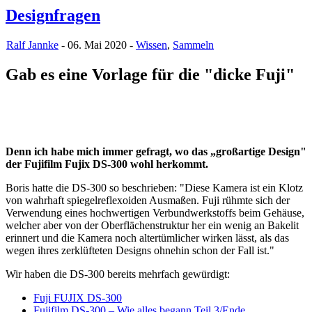
Designfragen
Ralf Jannke
- 06. Mai 2020 -
Wissen
,
Sammeln
Gab es eine Vorlage für die "dicke Fuji"
Denn ich habe mich immer gefragt, wo das „großartige Design"
der Fujifilm Fujix DS-300 wohl herkommt.
Boris hatte die DS-300 so beschrieben: "Diese Kamera ist ein Klotz
von wahrhaft spiegelreflexoiden Ausmaßen. Fuji rühmte sich der
Verwendung eines hochwertigen Verbundwerkstoffs beim Gehäuse,
welcher aber von der Oberflächenstruktur her ein wenig an Bakelit
erinnert und die Kamera noch altertümlicher wirken lässt, als das
wegen ihres zerklüfteten Designs ohnehin schon der Fall ist."
Wir haben die DS-300 bereits mehrfach gewürdigt:
Fuji FUJIX DS-300
Fujifilm DS-300 – Wie alles begann Teil 3/Ende