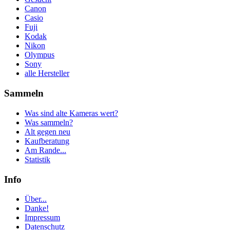
Canon
Casio
Fuji
Kodak
Nikon
Olympus
Sony
alle Hersteller
Sammeln
Was sind alte Kameras wert?
Was sammeln?
Alt gegen neu
Kaufberatung
Am Rande...
Statistik
Info
Über...
Danke!
Impressum
Datenschutz