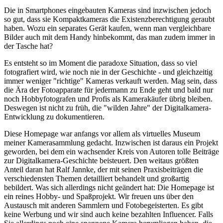
Die in Smartphones eingebauten Kameras sind inzwischen jedoch
so gut, dass sie Kompaktkameras die Existenzberechtigung geraubt
haben. Wozu ein separates Gerät kaufen, wenn man vergleichbare
Bilder auch mit dem Handy hinbekommt, das man zudem immer in
der Tasche hat?
Es entsteht so im Moment die paradoxe Situation, dass so viel
fotografiert wird, wie noch nie in der Geschichte - und gleichzeitig
immer weniger "richtige" Kameras verkauft werden. Mag sein, dass
die Ära der Fotoapparate für jedermann zu Ende geht und bald nur
noch Hobbyfotografen und Profis als Kamerakäufer übrig bleiben.
Deswegen ist nicht zu früh, die "wilden Jahre" der Digitalkamera-
Entwicklung zu dokumentieren.
Diese Homepage war anfangs vor allem als virtuelles Museum
meiner Kamerasammlung gedacht. Inzwischen ist daraus ein Projekt
geworden, bei dem ein wachsender Kreis von Autoren tolle Beiträge
zur Digitalkamera-Geschichte beisteuert. Den weitaus größten
Anteil daran hat Ralf Jannke, der mit seinen Praxisbeiträgen die
verschiedensten Themen detailliert behandelt und großartig
bebildert. Was sich allerdings nicht geändert hat: Die Homepage ist
ein reines Hobby- und Spaßprojekt. Wir freuen uns über den
Austausch mit anderen Sammlern und Fotobegeisterten. Es gibt
keine Werbung und wir sind auch keine bezahlten Influencer. Falls