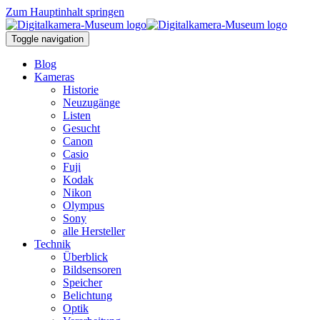
Zum Hauptinhalt springen
Toggle navigation
Blog
Kameras
Historie
Neuzugänge
Listen
Gesucht
Canon
Casio
Fuji
Kodak
Nikon
Olympus
Sony
alle Hersteller
Technik
Überblick
Bildsensoren
Speicher
Belichtung
Optik