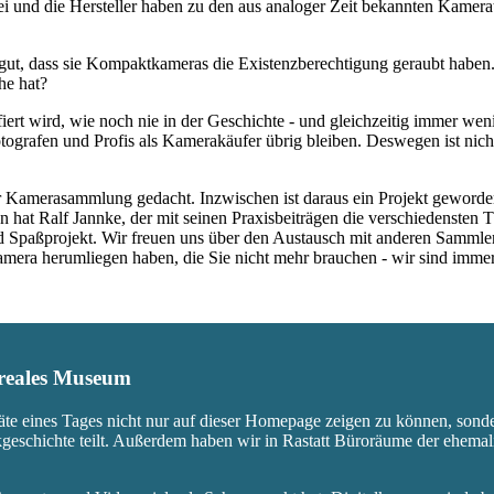
rbei und die Hersteller haben zu den aus analoger Zeit bekannten Kam
ut, dass sie Kompaktkameras die Existenzberechtigung geraubt haben.
he hat?
fiert wird, wie noch nie in der Geschichte - und gleichzeitig immer we
ografen und Profis als Kamerakäufer übrig bleiben. Deswegen ist nicht
 Kamerasammlung gedacht. Inzwischen ist daraus ein Projekt geworden,
 hat Ralf Jannke, der mit seinen Praxisbeiträgen die verschiedensten T
nd Spaßprojekt. Wir freuen uns über den Austausch mit anderen Sammle
 Kamera herumliegen haben, die Sie nicht mehr brauchen - wir sind imm
s reales Museum
äte eines Tages nicht nur auf dieser Homepage zeigen zu können, sond
ikgeschichte teilt. Außerdem haben wir in Rastatt Büroräume der ehem