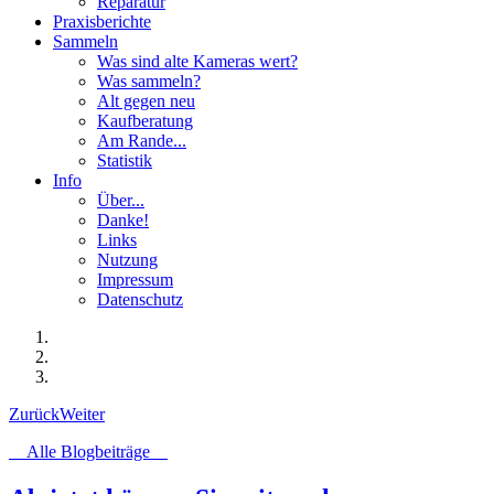
Reparatur
Praxisberichte
Sammeln
Was sind alte Kameras wert?
Was sammeln?
Alt gegen neu
Kaufberatung
Am Rande...
Statistik
Info
Über...
Danke!
Links
Nutzung
Impressum
Datenschutz
Zurück
Weiter
Alle Blogbeiträge