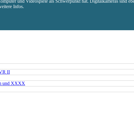
mputer und Videospiele als Schwerpunkt hat. Digitalkameras sind eben
eitere Infos.
VR II
mm und XXXX