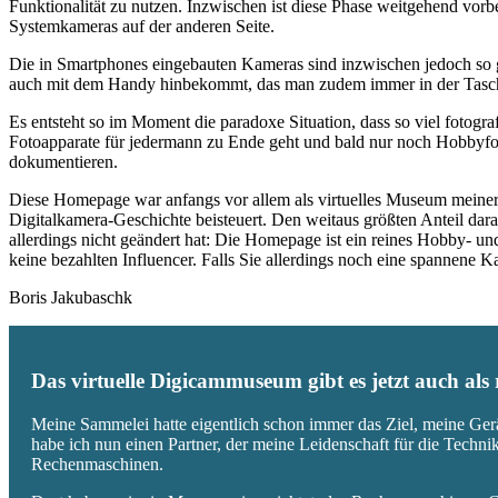
Funktionalität zu nutzen. Inzwischen ist diese Phase weitgehend vo
Systemkameras auf der anderen Seite.
Die in Smartphones eingebauten Kameras sind inzwischen jedoch so g
auch mit dem Handy hinbekommt, das man zudem immer in der Tasc
Es entsteht so im Moment die paradoxe Situation, dass so viel fotogra
Fotoapparate für jedermann zu Ende geht und bald nur noch Hobbyfot
dokumentieren.
Diese Homepage war anfangs vor allem als virtuelles Museum meiner
Digitalkamera-Geschichte beisteuert. Den weitaus größten Anteil daran
allerdings nicht geändert hat: Die Homepage ist ein reines Hobby- u
keine bezahlten Influencer. Falls Sie allerdings noch eine spannene
Boris Jakubaschk
Das virtuelle Digicammuseum gibt es jetzt auch al
Meine Sammelei hatte eigentlich schon immer das Ziel, meine Ger
habe ich nun einen Partner, der meine Leidenschaft für die Techn
Rechenmaschinen.