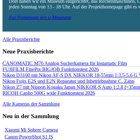
Dort haben wir ein Museum eingerichtet, das Rechenmaschinen, Co
jeden Sonntag von 13 - 18 Uhr. Auf der Projekthomepage gibt es w
Zur Homepage des µ-Museums
Alle Praxisberichte
Neue Praxisberichte
CANOMATIC M70 Analog Sucherkamera für Instamatic Film
FUJIFILM FinePix BIGJOB Funktionstest 2026
Nikon D3100 mit Nikon AF-S DX NIKKOR 18-55mm 1:3.5-5.6 G 
Nikon Fujix E2S und E2N Reparatur und Inbetriebnahme C. Zahn
Nikon Z7 mit Nippon Kogaku Japan NIKKOR-S Auto 1:2.8 f=35
RICOH Caplio 500G wide Funktionstest 2026
Alle Kameras der Sammlung
Neu in der Sammlung
Xiaomi Mi Sphere Camera
Canon PowerShot S1 IS