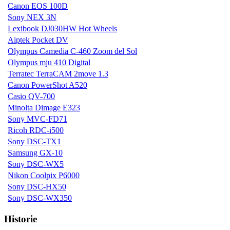
Canon EOS 100D
Sony NEX 3N
Lexibook DJ030HW Hot Wheels
Aiptek Pocket DV
Olympus Camedia C-460 Zoom del Sol
Olympus mju 410 Digital
Terratec TerraCAM 2move 1.3
Canon PowerShot A520
Casio QV-700
Minolta Dimage E323
Sony MVC-FD71
Ricoh RDC-i500
Sony DSC-TX1
Samsung GX-10
Sony DSC-WX5
Nikon Coolpix P6000
Sony DSC-HX50
Sony DSC-WX350
Historie