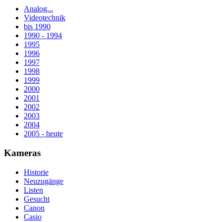
Analog...
Videotechnik
bis 1990
1990 - 1994
1995
1996
1997
1998
1999
2000
2001
2002
2003
2004
2005 - heute
Kameras
Historie
Neuzugänge
Listen
Gesucht
Canon
Casio