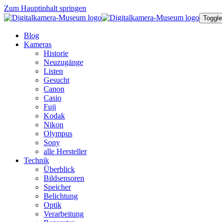
Zum Hauptinhalt springen
Toggle
Blog
Kameras
Historie
Neuzugänge
Listen
Gesucht
Canon
Casio
Fuji
Kodak
Nikon
Olympus
Sony
alle Hersteller
Technik
Überblick
Bildsensoren
Speicher
Belichtung
Optik
Verarbeitung