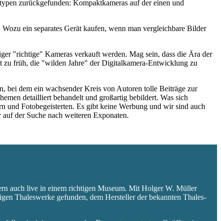
eratypen zurückgefunden: Kompaktkameras auf der einen und
 Wozu ein separates Gerät kaufen, wenn man vergleichbare Bilder
niger "richtige" Kameras verkauft werden. Mag sein, dass die Ära der
 zu früh, die "wilden Jahre" der Digitalkamera-Entwicklung zu
 bei dem ein wachsender Kreis von Autoren tolle Beiträge zur
hemen detailliert behandelt und großartig bebildert. Was sich
rn und Fotobegeisterten. Es gibt keine Werbung und wir sind auch
er auf der Suche nach weiteren Exponaten.
ern auch live in einem richtigen Museum. Mit Holger W. Müller
aligen Thaleswerke gefunden, dem Hersteller der bekannten Thales-