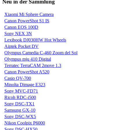
Neu in der Sammlung
Xiaomi Mi Sphere Camera
Canon PowerShot S1 IS
Canon EOS 100D
Sony NEX 3N
Lexibook DJ030HW Hot Wheels
Aiptek Pocket DV
Olympus Camedia C-460 Zoom del Sol
Olympus mju 410 Digital
Terratec TerraCAM 2move 1.3
Canon PowerShot A520
Casio QV-700
Minolta Dimage E323
Sony MVC-FD71
Ricoh RDC-i500
Sony DSC-TX1
Samsung GX-10
Sony DSC-WX5
Nikon Coolpix P6000
Sony DSC-HX50