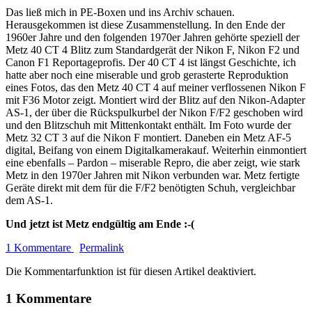
Das ließ mich in PE-Boxen und ins Archiv schauen.
Herausgekommen ist diese Zusammenstellung. In den Ende der
1960er Jahre und den folgenden 1970er Jahren gehörte speziell der
Metz 40 CT 4 Blitz zum Standardgerät der Nikon F, Nikon F2 und
Canon F1 Reportageprofis. Der 40 CT 4 ist längst Geschichte, ich
hatte aber noch eine miserable und grob gerasterte Reproduktion
eines Fotos, das den Metz 40 CT 4 auf meiner verflossenen Nikon F
mit F36 Motor zeigt. Montiert wird der Blitz auf den Nikon-Adapter
AS-1, der über die Rückspulkurbel der Nikon F/F2 geschoben wird
und den Blitzschuh mit Mittenkontakt enthält. Im Foto wurde der
Metz 32 CT 3 auf die Nikon F montiert. Daneben ein Metz AF-5
digital, Beifang von einem Digitalkamerakauf. Weiterhin einmontiert
eine ebenfalls – Pardon – miserable Repro, die aber zeigt, wie stark
Metz in den 1970er Jahren mit Nikon verbunden war. Metz fertigte
Geräte direkt mit dem für die F/F2 benötigten Schuh, vergleichbar
dem AS-1.
Und jetzt ist Metz endgültig am Ende :-(
1 Kommentare
Permalink
Die Kommentarfunktion ist für diesen Artikel deaktiviert.
1 Kommentare