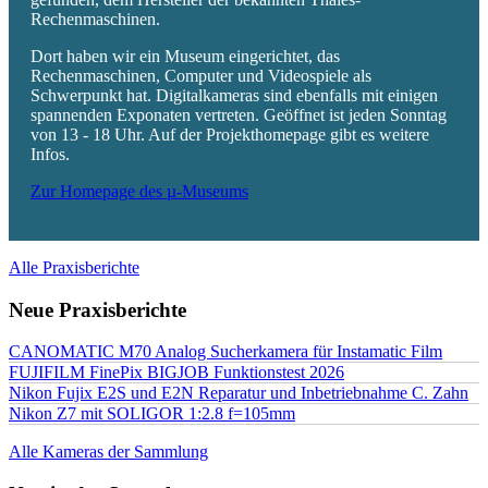
Rechenmaschinen.
Dort haben wir ein Museum eingerichtet, das
Rechenmaschinen, Computer und Videospiele als
Schwerpunkt hat. Digitalkameras sind ebenfalls mit einigen
spannenden Exponaten vertreten. Geöffnet ist jeden Sonntag
von 13 - 18 Uhr. Auf der Projekthomepage gibt es weitere
Infos.
Zur Homepage des µ-Museums
Alle Praxisberichte
Neue Praxisberichte
CANOMATIC M70 Analog Sucherkamera für Instamatic Film
FUJIFILM FinePix BIGJOB Funktionstest 2026
Nikon Fujix E2S und E2N Reparatur und Inbetriebnahme C. Zahn
Nikon Z7 mit SOLIGOR 1:2.8 f=105mm
Alle Kameras der Sammlung