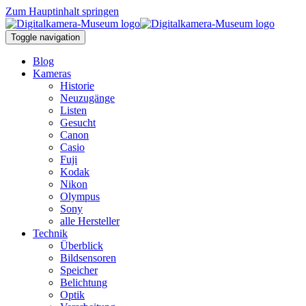
Zum Hauptinhalt springen
Toggle navigation
Blog
Kameras
Historie
Neuzugänge
Listen
Gesucht
Canon
Casio
Fuji
Kodak
Nikon
Olympus
Sony
alle Hersteller
Technik
Überblick
Bildsensoren
Speicher
Belichtung
Optik