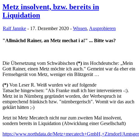
Metz insolvent, bzw. bereits in
Liquidation
Ralf Jannke
- 17. Dezember 2020 -
Wissen
,
Ausprobieren
"Allmächd Rainer, an Metz mechat i a!" ... Bitte was?
Die Übersetzung vom Schwäbischen
(*)
ins Hochdeutsche: „Mein
Gott Rainer, einen Metz möchte ich auch." Gemeint war da eher ein
Fernsehgerät von Metz, weniger ein Blitzgerät …
(*)
Von Leser R. Weiß wurden wir auf folgende
Tatsache hingewisen: "Als Franke muß ich hier intervenieren -:).
Metz ist in Nürnberg gegründet worden, der Werbespruch ist
entsprechend fränkisch bzw. "nürnbergerisch". Womit wir das auch
geklärt hätten ;-)
Jetzt ist Metz Mecatech nicht nur zum zweiten Mal insolvent,
sondern bereits in Liquidation (Abwicklung einer Gesellschaft)
https://www.northdata.de/Metz+mecatech+GmbH,+Zirndorf/Amtsg