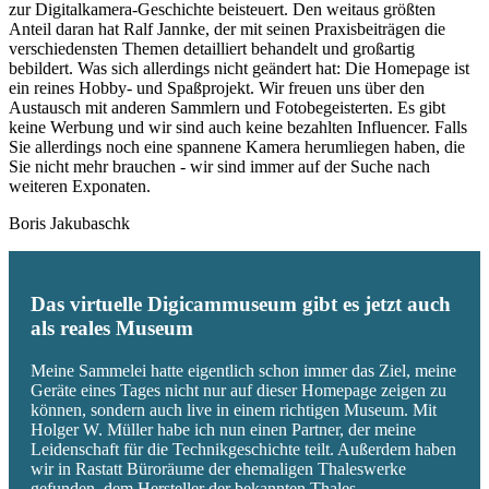
zur Digitalkamera-Geschichte beisteuert. Den weitaus größten
Anteil daran hat Ralf Jannke, der mit seinen Praxisbeiträgen die
verschiedensten Themen detailliert behandelt und großartig
bebildert. Was sich allerdings nicht geändert hat: Die Homepage ist
ein reines Hobby- und Spaßprojekt. Wir freuen uns über den
Austausch mit anderen Sammlern und Fotobegeisterten. Es gibt
keine Werbung und wir sind auch keine bezahlten Influencer. Falls
Sie allerdings noch eine spannene Kamera herumliegen haben, die
Sie nicht mehr brauchen - wir sind immer auf der Suche nach
weiteren Exponaten.
Boris Jakubaschk
Das virtuelle Digicammuseum gibt es jetzt auch
als reales Museum
Meine Sammelei hatte eigentlich schon immer das Ziel, meine
Geräte eines Tages nicht nur auf dieser Homepage zeigen zu
können, sondern auch live in einem richtigen Museum. Mit
Holger W. Müller habe ich nun einen Partner, der meine
Leidenschaft für die Technikgeschichte teilt. Außerdem haben
wir in Rastatt Büroräume der ehemaligen Thaleswerke
gefunden, dem Hersteller der bekannten Thales-