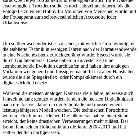
zurück, seit etwa 100 Jahren sind Fotoapparate auch für Privatleute
erschwinglich. Trotzdem sollte es noch Jahrzehnte dauern, bis die
Fotografie zu einem Hobby für Millionen von Menschen wurde und
der Fotoapparat zum selbstverständlichen Accessoire jeder
Urlaubsreise.
Um so überraschender ist es zu sehen, mit welcher Geschwindigkeit
die etablierte Technik in wenigen Jahren nach der Jahrtausendwende
in eine Nischenexistenz zurückgedrängt wurde. Ersetzt wurde sie
durch Digitalkameras. Diese haben in kürzester Zeit eine
atemberaubende Evolution durchlaufen und haben ihre analogen
Vorfahren weitgehend überflüssig gemacht. In fast allen Haushalten
wurde die alte Spiegelreflex- oder Kompaktkamera durch ein
digitales Modell ersetzt.
Während die meisten analogen Kameras viele Jahre, teilweise auch
Jahrzehnte lang genutzt wurden, landen die meisten Digitalknipsen
nach drei bis vier Jahren in der Schublade und müssen einem
leistungsfähigeren Modell weichen. Die technischen Fortschritte
werden jedoch immer kleiner. Digitalkameras haben einen Stand
erreicht, der keine drastischen Verbesserungen mehr zulässt. Der
Boom fand seinen Höhepunkt um die Jahre 2008-2010 und hat
seither deutlich nachgelassen.