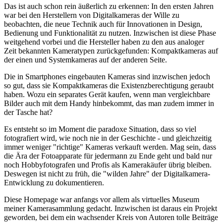
Das ist auch schon rein äußerlich zu erkennen: In den ersten Jahren
war bei den Herstellern von Digitalkameras der Wille zu
beobachten, die neue Technik auch für Innovationen in Design,
Bedienung und Funktionalität zu nutzen. Inzwischen ist diese Phase
weitgehend vorbei und die Hersteller haben zu den aus analoger
Zeit bekannten Kameratypen zurückgefunden: Kompaktkameras auf
der einen und Systemkameras auf der anderen Seite.
Die in Smartphones eingebauten Kameras sind inzwischen jedoch
so gut, dass sie Kompaktkameras die Existenzberechtigung geraubt
haben. Wozu ein separates Gerät kaufen, wenn man vergleichbare
Bilder auch mit dem Handy hinbekommt, das man zudem immer in
der Tasche hat?
Es entsteht so im Moment die paradoxe Situation, dass so viel
fotografiert wird, wie noch nie in der Geschichte - und gleichzeitig
immer weniger "richtige" Kameras verkauft werden. Mag sein, dass
die Ära der Fotoapparate für jedermann zu Ende geht und bald nur
noch Hobbyfotografen und Profis als Kamerakäufer übrig bleiben.
Deswegen ist nicht zu früh, die "wilden Jahre" der Digitalkamera-
Entwicklung zu dokumentieren.
Diese Homepage war anfangs vor allem als virtuelles Museum
meiner Kamerasammlung gedacht. Inzwischen ist daraus ein Projekt
geworden, bei dem ein wachsender Kreis von Autoren tolle Beiträge