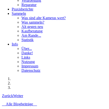
Verarbeitung
Reparatur
Praxisberichte
Sammeln
Was sind alte Kameras wert?
Was sammeln?
Alt gegen neu
Kaufberatung
Am Rande...
Statistik
Info
Über...
Danke!
Links
Nutzung
Impressum
Datenschutz
Zurück
Weiter
Alle Blogbeiträge