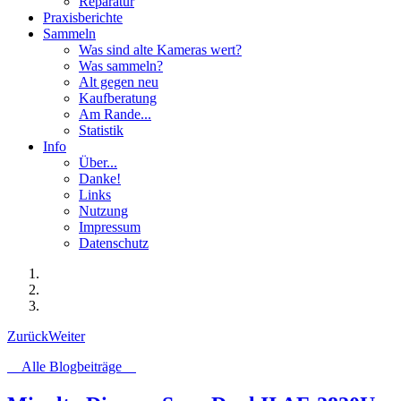
Reparatur
Praxisberichte
Sammeln
Was sind alte Kameras wert?
Was sammeln?
Alt gegen neu
Kaufberatung
Am Rande...
Statistik
Info
Über...
Danke!
Links
Nutzung
Impressum
Datenschutz
Zurück
Weiter
Alle Blogbeiträge