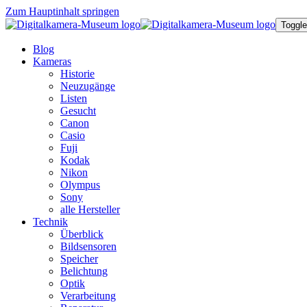
Zum Hauptinhalt springen
Toggle
Blog
Kameras
Historie
Neuzugänge
Listen
Gesucht
Canon
Casio
Fuji
Kodak
Nikon
Olympus
Sony
alle Hersteller
Technik
Überblick
Bildsensoren
Speicher
Belichtung
Optik
Verarbeitung