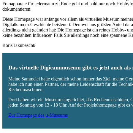
Fotoapparate für jedermann zu Ende geht und bald nur noch Hobbyfot
dokumentieren.
Diese Homepage war anfangs vor allem als virtuelles Museum meiner
Digitalkamera-Geschichte beisteuert. Den weitaus größten Anteil daran
allerdings nicht geändert hat: Die Homepage ist ein reines Hobby- u
keine bezahlten Influencer. Falls Sie allerdings noch eine spannene
Boris Jakubaschk
Das virtuelle Digicammuseum gibt es jetzt auch al
Meine Sammelei hatte eigentlich schon immer das Ziel, meine Ger
habe ich nun einen Partner, der meine Leidenschaft für die Techn
Rechenmaschinen.
Dort haben wir ein Museum eingerichtet, das Rechenmaschinen, Co
jeden Sonntag von 13 - 18 Uhr. Auf der Projekthomepage gibt es w
Zur Homepage des µ-Museums