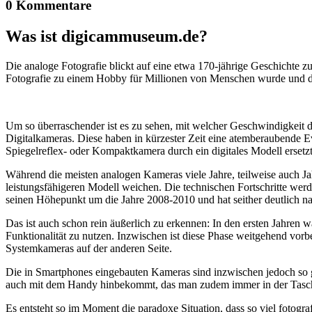
0 Kommentare
Was ist digicammuseum.de?
Die analoge Fotografie blickt auf eine etwa 170-jährige Geschichte zu
Fotografie zu einem Hobby für Millionen von Menschen wurde und der
Um so überraschender ist es zu sehen, mit welcher Geschwindigkeit d
Digitalkameras. Diese haben in kürzester Zeit eine atemberaubende E
Spiegelreflex- oder Kompaktkamera durch ein digitales Modell ersetzt
Während die meisten analogen Kameras viele Jahre, teilweise auch Ja
leistungsfähigeren Modell weichen. Die technischen Fortschritte wer
seinen Höhepunkt um die Jahre 2008-2010 und hat seither deutlich n
Das ist auch schon rein äußerlich zu erkennen: In den ersten Jahren 
Funktionalität zu nutzen. Inzwischen ist diese Phase weitgehend vo
Systemkameras auf der anderen Seite.
Die in Smartphones eingebauten Kameras sind inzwischen jedoch so g
auch mit dem Handy hinbekommt, das man zudem immer in der Tasc
Es entsteht so im Moment die paradoxe Situation, dass so viel fotogra