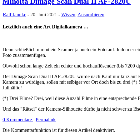
Minolta Dimage Scan Dual II AF-2820U
Ralf Jannke
- 20. Juni 2021 -
Wissen
,
Ausprobieren
Letztlich auch eine Art Digitalkamera …
Denn schließlich nimmt ein Scanner ja auch ein Foto auf. Indem er ei
Foto zusammenfügen.
Obwohl schon lange Zeit ein echter und hochauflösender (bis 7200 dpi)
Der Dimage Scan Dual II AF-2820U wurde nach Kauf nur kurz auf Fun
Kamera zu würdigen, sollen mit selbiger vor Ort doch bis zu drei (*)
Julihälfte!
(*) Drei Filme? Drei, weil diese Anzahl Filme in eine entsprechend
Und das "Rätsel" der Kamera-Silhouette dürfte ja nicht schwer zu löse
0 Kommentare
Permalink
Die Kommentarfunktion ist für diesen Artikel deaktiviert.