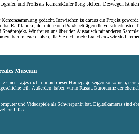
ografen und Profis als Kamerakäufer übrig bleiben. Deswegen ist nicht
 Kamerasammlung gedacht. Inzwischen ist daraus ein Projekt geworden,
 hat Ralf Jannke, der mit seinen Praxisbeiträgen die verschiedensten T
nd Spaßprojekt. Wir freuen uns über den Austausch mit anderen Sammle
 Kamera herumliegen haben, die Sie nicht mehr brauchen - wir sind imm
s reales Museum
äte eines Tages nicht nur auf dieser Homepage zeigen zu können, sond
ikgeschichte teilt. Außerdem haben wir in Rastatt Büroräume der ehem
mputer und Videospiele als Schwerpunkt hat. Digitalkameras sind eben
eitere Infos.