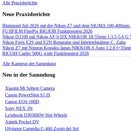
Alle Praxisberichte
Neue Praxisberichte
Blutmond Juli 2026 mit der Nikon Z7 und dem SIGMA 100-400mm
FUJIFILM FinePix BIGJOB Funktionstest 2026
Nikon D3100 mit Nikon AF-S DX NIKKOR 18-55mm 1:3.5-5.6 G 
Nikon Fujix E2S und E2N Reparatur und Inbetriebnahme C. Zahn
Nikon Z7 mit Nippon Kogaku Japan NIKKOR-S Auto 1:2.8 f=35
RICOH Caplio 500G wide Funktionstest 2026
Alle Kameras der Sammlung
Neu in der Sammlung
Xiaomi Mi Sphere Camera
Canon PowerShot S1 IS
Canon EOS 100D
Sony NEX 3N
Lexibook DJ030HW Hot Wheels
Aiptek Pocket DV
Olympus Camedia C-460 Zoom del Sol