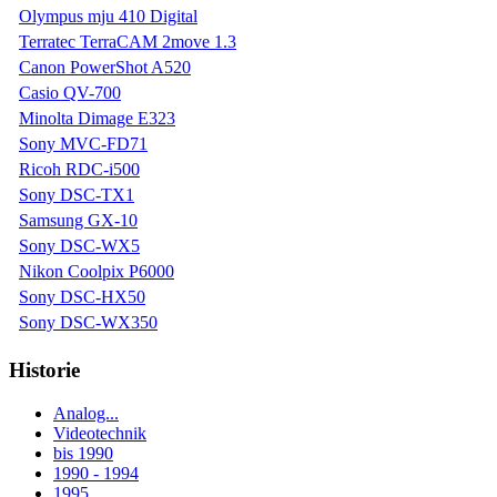
Olympus mju 410 Digital
Terratec TerraCAM 2move 1.3
Canon PowerShot A520
Casio QV-700
Minolta Dimage E323
Sony MVC-FD71
Ricoh RDC-i500
Sony DSC-TX1
Samsung GX-10
Sony DSC-WX5
Nikon Coolpix P6000
Sony DSC-HX50
Sony DSC-WX350
Historie
Analog...
Videotechnik
bis 1990
1990 - 1994
1995