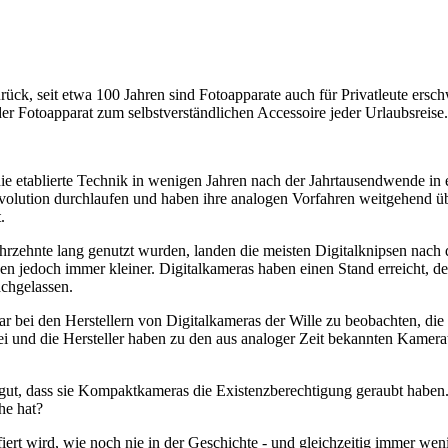
rück, seit etwa 100 Jahren sind Fotoapparate auch für Privatleute ersch
 Fotoapparat zum selbstverständlichen Accessoire jeder Urlaubsreise.
ie etablierte Technik in wenigen Jahren nach der Jahrtausendwende in
volution durchlaufen und haben ihre analogen Vorfahren weitgehend übe
.
hrzehnte lang genutzt wurden, landen die meisten Digitalknipsen nach 
den jedoch immer kleiner. Digitalkameras haben einen Stand erreicht, 
achgelassen.
war bei den Herstellern von Digitalkameras der Wille zu beobachten, d
rbei und die Hersteller haben zu den aus analoger Zeit bekannten Kam
ut, dass sie Kompaktkameras die Existenzberechtigung geraubt haben.
he hat?
fiert wird, wie noch nie in der Geschichte - und gleichzeitig immer we