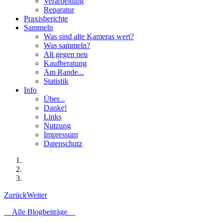
Verarbeitung
Reparatur
Praxisberichte
Sammeln
Was sind alte Kameras wert?
Was sammeln?
Alt gegen neu
Kaufberatung
Am Rande...
Statistik
Info
Über...
Danke!
Links
Nutzung
Impressum
Datenschutz
Zurück
Weiter
Alle Blogbeiträge