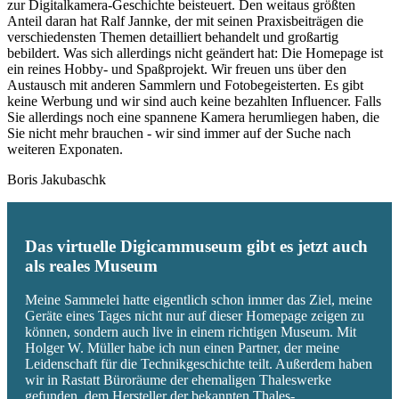
zur Digitalkamera-Geschichte beisteuert. Den weitaus größten
Anteil daran hat Ralf Jannke, der mit seinen Praxisbeiträgen die
verschiedensten Themen detailliert behandelt und großartig
bebildert. Was sich allerdings nicht geändert hat: Die Homepage ist
ein reines Hobby- und Spaßprojekt. Wir freuen uns über den
Austausch mit anderen Sammlern und Fotobegeisterten. Es gibt
keine Werbung und wir sind auch keine bezahlten Influencer. Falls
Sie allerdings noch eine spannene Kamera herumliegen haben, die
Sie nicht mehr brauchen - wir sind immer auf der Suche nach
weiteren Exponaten.
Boris Jakubaschk
Das virtuelle Digicammuseum gibt es jetzt auch
als reales Museum
Meine Sammelei hatte eigentlich schon immer das Ziel, meine
Geräte eines Tages nicht nur auf dieser Homepage zeigen zu
können, sondern auch live in einem richtigen Museum. Mit
Holger W. Müller habe ich nun einen Partner, der meine
Leidenschaft für die Technikgeschichte teilt. Außerdem haben
wir in Rastatt Büroräume der ehemaligen Thaleswerke
gefunden, dem Hersteller der bekannten Thales-