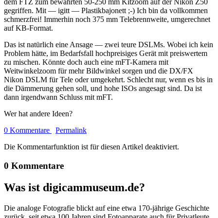
dem FTZ zum bewährten 50-250 mm Kitzoom auf der Nikon Z50
gegriffen. Mit — igitt — Plastikbajonett ;-) Ich bin da vollkommen
schmerzfrei! Immerhin noch 375 mm Telebrennweite, umgerechnet
auf KB-Format.
Das ist natürlich eine Ansage — zwei teure DSLMs. Wobei ich kein
Problem hätte, im Bedarfsfall hochpreisiges Gerät mit preiswertem
zu mischen. Könnte doch auch eine mFT-Kamera mit
Weitwinkelzoom für mehr Bildwinkel sorgen und die DX/FX
Nikon DSLM für Tele oder umgekehrt. Schlecht nur, wenn es bis in
die Dämmerung gehen soll, und hohe ISOs angesagt sind. Da ist
dann irgendwann Schluss mit mFT.
Wer hat andere Ideen?
0 Kommentare
Permalink
Die Kommentarfunktion ist für diesen Artikel deaktiviert.
0 Kommentare
Was ist digicammuseum.de?
Die analoge Fotografie blickt auf eine etwa 170-jährige Geschichte
zurück, seit etwa 100 Jahren sind Fotoapparate auch für Privatleute