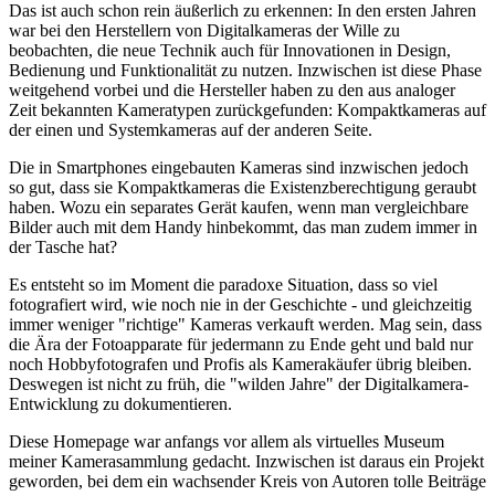
Das ist auch schon rein äußerlich zu erkennen: In den ersten Jahren
war bei den Herstellern von Digitalkameras der Wille zu
beobachten, die neue Technik auch für Innovationen in Design,
Bedienung und Funktionalität zu nutzen. Inzwischen ist diese Phase
weitgehend vorbei und die Hersteller haben zu den aus analoger
Zeit bekannten Kameratypen zurückgefunden: Kompaktkameras auf
der einen und Systemkameras auf der anderen Seite.
Die in Smartphones eingebauten Kameras sind inzwischen jedoch
so gut, dass sie Kompaktkameras die Existenzberechtigung geraubt
haben. Wozu ein separates Gerät kaufen, wenn man vergleichbare
Bilder auch mit dem Handy hinbekommt, das man zudem immer in
der Tasche hat?
Es entsteht so im Moment die paradoxe Situation, dass so viel
fotografiert wird, wie noch nie in der Geschichte - und gleichzeitig
immer weniger "richtige" Kameras verkauft werden. Mag sein, dass
die Ära der Fotoapparate für jedermann zu Ende geht und bald nur
noch Hobbyfotografen und Profis als Kamerakäufer übrig bleiben.
Deswegen ist nicht zu früh, die "wilden Jahre" der Digitalkamera-
Entwicklung zu dokumentieren.
Diese Homepage war anfangs vor allem als virtuelles Museum
meiner Kamerasammlung gedacht. Inzwischen ist daraus ein Projekt
geworden, bei dem ein wachsender Kreis von Autoren tolle Beiträge