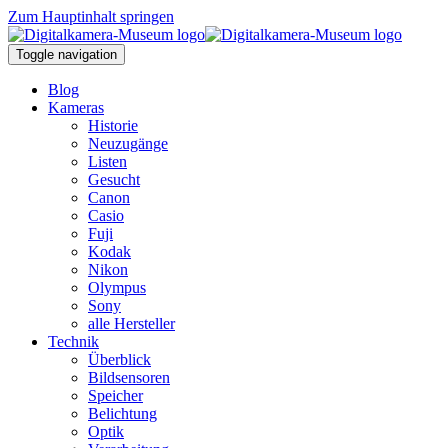
Zum Hauptinhalt springen
Toggle navigation
Blog
Kameras
Historie
Neuzugänge
Listen
Gesucht
Canon
Casio
Fuji
Kodak
Nikon
Olympus
Sony
alle Hersteller
Technik
Überblick
Bildsensoren
Speicher
Belichtung
Optik