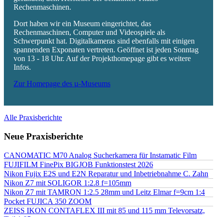
Rechenmaschinen.
Dort haben wir ein Museum eingerichtet, das
Rechenmaschinen, Computer und Videospiele als
Schwerpunkt hat. Digitalkameras sind ebenfalls mit einigen
spannenden Exponaten vertreten. Geöffnet ist jeden Sonntag
von 13 - 18 Uhr. Auf der Projekthomepage gibt es weitere
Infos.
Zur Homepage des µ-Museums
Alle Praxisberichte
Neue Praxisberichte
CANOMATIC M70 Analog Sucherkamera für Instamatic Film
FUJIFILM FinePix BIGJOB Funktionstest 2026
Nikon Fujix E2S und E2N Reparatur und Inbetriebnahme C. Zahn
Nikon Z7 mit SOLIGOR 1:2.8 f=105mm
Nikon Z7 mit TAMRON 1:2.5 28mm und Leitz Elmar f=9cm 1:4
Pocket FUJICA 350 ZOOM
ZEISS IKON CONTAFLEX III mit 85 und 115 mm Televorsatz,