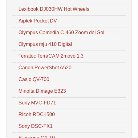
Lexibook DJ030HW Hot Wheels
Aiptek Pocket DV
Olympus Camedia C-460 Zoom del Sol
Olympus mju 410 Digital
Terratec TerraCAM 2move 1.3
Canon PowerShot A520
Casio QV-700
Minolta Dimage E323
Sony MVC-FD71
Ricoh RDC-i500
Sony DSC-TX1
Samsung GX-10