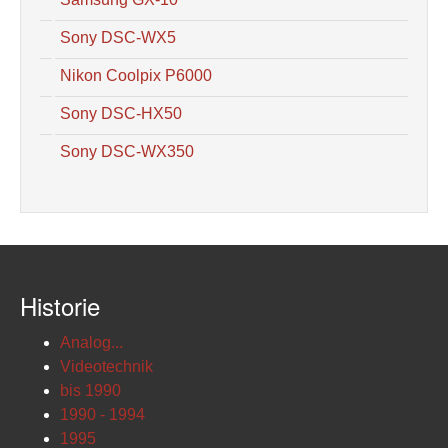
Sony DSC-WX5
Nikon Coolpix P6000
Sony DSC-HX50
Sony DSC-WX350
Historie
Analog...
Videotechnik
bis 1990
1990 - 1994
1995