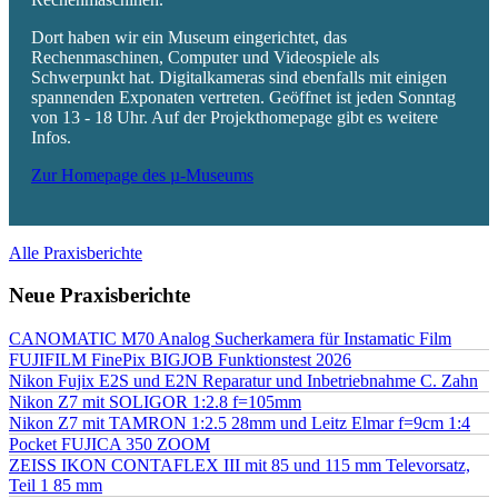
Dort haben wir ein Museum eingerichtet, das
Rechenmaschinen, Computer und Videospiele als
Schwerpunkt hat. Digitalkameras sind ebenfalls mit einigen
spannenden Exponaten vertreten. Geöffnet ist jeden Sonntag
von 13 - 18 Uhr. Auf der Projekthomepage gibt es weitere
Infos.
Zur Homepage des µ-Museums
Alle Praxisberichte
Neue Praxisberichte
CANOMATIC M70 Analog Sucherkamera für Instamatic Film
FUJIFILM FinePix BIGJOB Funktionstest 2026
Nikon Fujix E2S und E2N Reparatur und Inbetriebnahme C. Zahn
Nikon Z7 mit SOLIGOR 1:2.8 f=105mm
Nikon Z7 mit TAMRON 1:2.5 28mm und Leitz Elmar f=9cm 1:4
Pocket FUJICA 350 ZOOM
ZEISS IKON CONTAFLEX III mit 85 und 115 mm Televorsatz,
Teil 1 85 mm