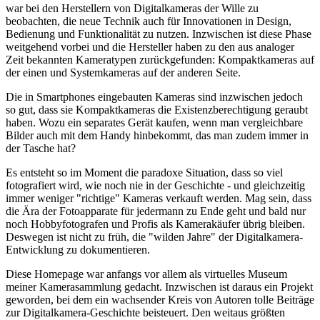
war bei den Herstellern von Digitalkameras der Wille zu
beobachten, die neue Technik auch für Innovationen in Design,
Bedienung und Funktionalität zu nutzen. Inzwischen ist diese Phase
weitgehend vorbei und die Hersteller haben zu den aus analoger
Zeit bekannten Kameratypen zurückgefunden: Kompaktkameras auf
der einen und Systemkameras auf der anderen Seite.
Die in Smartphones eingebauten Kameras sind inzwischen jedoch
so gut, dass sie Kompaktkameras die Existenzberechtigung geraubt
haben. Wozu ein separates Gerät kaufen, wenn man vergleichbare
Bilder auch mit dem Handy hinbekommt, das man zudem immer in
der Tasche hat?
Es entsteht so im Moment die paradoxe Situation, dass so viel
fotografiert wird, wie noch nie in der Geschichte - und gleichzeitig
immer weniger "richtige" Kameras verkauft werden. Mag sein, dass
die Ära der Fotoapparate für jedermann zu Ende geht und bald nur
noch Hobbyfotografen und Profis als Kamerakäufer übrig bleiben.
Deswegen ist nicht zu früh, die "wilden Jahre" der Digitalkamera-
Entwicklung zu dokumentieren.
Diese Homepage war anfangs vor allem als virtuelles Museum
meiner Kamerasammlung gedacht. Inzwischen ist daraus ein Projekt
geworden, bei dem ein wachsender Kreis von Autoren tolle Beiträge
zur Digitalkamera-Geschichte beisteuert. Den weitaus größten