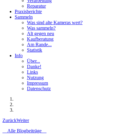
Verarbeitung
Reparatur
Praxisberichte
Sammeln
Was sind alte Kameras wert?
Was sammeln?
Alt gegen neu
Kaufberatung
Am Rande...
Statistik
Info
Über...
Danke!
Links
Nutzung
Impressum
Datenschutz
Zurück
Weiter
Alle Blogbeiträge