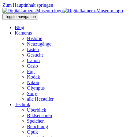
Zum Hauptinhalt springen
Toggle navigation
Blog
Kameras
Historie
Neuzugänge
Listen
Gesucht
Canon
Casio
Fuji
Kodak
Nikon
Olympus
Sony
alle Hersteller
Technik
Überblick
Bildsensoren
Speicher
Belichtung
Optik