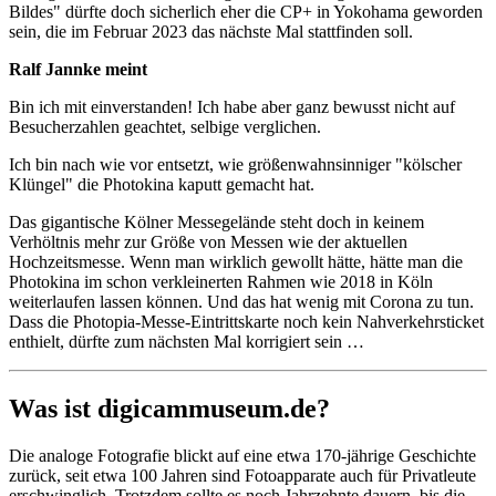
Bildes" dürfte doch sicherlich eher die CP+ in Yokohama geworden
sein, die im Februar 2023 das nächste Mal stattfinden soll.
Ralf Jannke meint
Bin ich mit einverstanden! Ich habe aber ganz bewusst nicht auf
Besucherzahlen geachtet, selbige verglichen.
Ich bin nach wie vor entsetzt, wie größenwahnsinniger "kölscher
Klüngel" die Photokina kaputt gemacht hat.
Das gigantische Kölner Messegelände steht doch in keinem
Verhöltnis mehr zur Größe von Messen wie der aktuellen
Hochzeitsmesse. Wenn man wirklich gewollt hätte, hätte man die
Photokina im schon verkleinerten Rahmen wie 2018 in Köln
weiterlaufen lassen können. Und das hat wenig mit Corona zu tun.
Dass die Photopia-Messe-Eintrittskarte noch kein Nahverkehrsticket
enthielt, dürfte zum nächsten Mal korrigiert sein …
Was ist digicammuseum.de?
Die analoge Fotografie blickt auf eine etwa 170-jährige Geschichte
zurück, seit etwa 100 Jahren sind Fotoapparate auch für Privatleute
erschwinglich. Trotzdem sollte es noch Jahrzehnte dauern, bis die