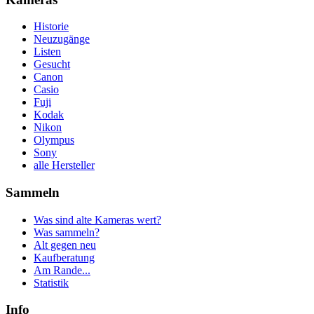
Historie
Neuzugänge
Listen
Gesucht
Canon
Casio
Fuji
Kodak
Nikon
Olympus
Sony
alle Hersteller
Sammeln
Was sind alte Kameras wert?
Was sammeln?
Alt gegen neu
Kaufberatung
Am Rande...
Statistik
Info