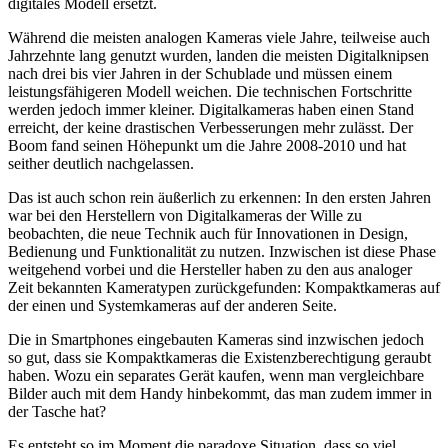
digitales Modell ersetzt.
Während die meisten analogen Kameras viele Jahre, teilweise auch
Jahrzehnte lang genutzt wurden, landen die meisten Digitalknipsen
nach drei bis vier Jahren in der Schublade und müssen einem
leistungsfähigeren Modell weichen. Die technischen Fortschritte
werden jedoch immer kleiner. Digitalkameras haben einen Stand
erreicht, der keine drastischen Verbesserungen mehr zulässt. Der
Boom fand seinen Höhepunkt um die Jahre 2008-2010 und hat
seither deutlich nachgelassen.
Das ist auch schon rein äußerlich zu erkennen: In den ersten Jahren
war bei den Herstellern von Digitalkameras der Wille zu
beobachten, die neue Technik auch für Innovationen in Design,
Bedienung und Funktionalität zu nutzen. Inzwischen ist diese Phase
weitgehend vorbei und die Hersteller haben zu den aus analoger
Zeit bekannten Kameratypen zurückgefunden: Kompaktkameras auf
der einen und Systemkameras auf der anderen Seite.
Die in Smartphones eingebauten Kameras sind inzwischen jedoch
so gut, dass sie Kompaktkameras die Existenzberechtigung geraubt
haben. Wozu ein separates Gerät kaufen, wenn man vergleichbare
Bilder auch mit dem Handy hinbekommt, das man zudem immer in
der Tasche hat?
Es entsteht so im Moment die paradoxe Situation, dass so viel