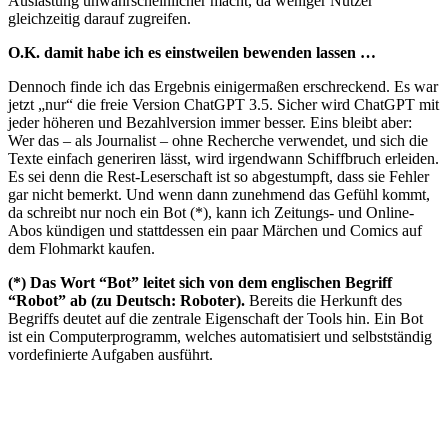
Auslastung unwahrscheinlicher macht, da weniger Nutzer
gleichzeitig darauf zugreifen.
O.K. damit habe ich es einstweilen bewenden lassen …
Dennoch finde ich das Ergebnis einigermaßen erschreckend. Es war
jetzt „nur“ die freie Version ChatGPT 3.5. Sicher wird ChatGPT mit
jeder höheren und Bezahlversion immer besser. Eins bleibt aber:
Wer das – als Journalist – ohne Recherche verwendet, und sich die
Texte einfach generiren lässt, wird irgendwann Schiffbruch erleiden.
Es sei denn die Rest-Leserschaft ist so abgestumpft, dass sie Fehler
gar nicht bemerkt. Und wenn dann zunehmend das Gefühl kommt,
da schreibt nur noch ein Bot (*), kann ich Zeitungs- und Online-
Abos kündigen und stattdessen ein paar Märchen und Comics auf
dem Flohmarkt kaufen.
(*) Das Wort “Bot” leitet sich von dem englischen Begriff
“Robot” ab (zu Deutsch: Roboter).
Bereits die Herkunft des
Begriffs deutet auf die zentrale Eigenschaft der Tools hin. Ein Bot
ist ein Computerprogramm, welches automatisiert und selbstständig
vordefinierte Aufgaben ausführt.