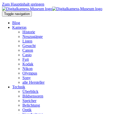
Zum Hauptinhalt springen
Toggle navigation
Blog
Kameras
Historie
Neuzugänge
Listen
Gesucht
Canon
Casio
Fuji
Kodak
Nikon
Olympus
Sony
alle Hersteller
Technik
Überblick
Bildsensoren
Speicher
Belichtung
Optik