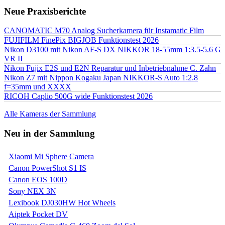
Neue Praxisberichte
CANOMATIC M70 Analog Sucherkamera für Instamatic Film
FUJIFILM FinePix BIGJOB Funktionstest 2026
Nikon D3100 mit Nikon AF-S DX NIKKOR 18-55mm 1:3.5-5.6 G
VR II
Nikon Fujix E2S und E2N Reparatur und Inbetriebnahme C. Zahn
Nikon Z7 mit Nippon Kogaku Japan NIKKOR-S Auto 1:2.8
f=35mm und XXXX
RICOH Caplio 500G wide Funktionstest 2026
Alle Kameras der Sammlung
Neu in der Sammlung
Xiaomi Mi Sphere Camera
Canon PowerShot S1 IS
Canon EOS 100D
Sony NEX 3N
Lexibook DJ030HW Hot Wheels
Aiptek Pocket DV