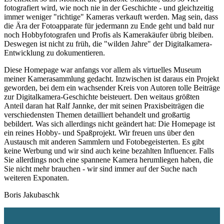
fotografiert wird, wie noch nie in der Geschichte - und gleichzeitig
immer weniger "richtige" Kameras verkauft werden. Mag sein, dass
die Ära der Fotoapparate für jedermann zu Ende geht und bald nur
noch Hobbyfotografen und Profis als Kamerakäufer übrig bleiben.
Deswegen ist nicht zu früh, die "wilden Jahre" der Digitalkamera-
Entwicklung zu dokumentieren.
Diese Homepage war anfangs vor allem als virtuelles Museum
meiner Kamerasammlung gedacht. Inzwischen ist daraus ein Projekt
geworden, bei dem ein wachsender Kreis von Autoren tolle Beiträge
zur Digitalkamera-Geschichte beisteuert. Den weitaus größten
Anteil daran hat Ralf Jannke, der mit seinen Praxisbeiträgen die
verschiedensten Themen detailliert behandelt und großartig
bebildert. Was sich allerdings nicht geändert hat: Die Homepage ist
ein reines Hobby- und Spaßprojekt. Wir freuen uns über den
Austausch mit anderen Sammlern und Fotobegeisterten. Es gibt
keine Werbung und wir sind auch keine bezahlten Influencer. Falls
Sie allerdings noch eine spannene Kamera herumliegen haben, die
Sie nicht mehr brauchen - wir sind immer auf der Suche nach
weiteren Exponaten.
Boris Jakubaschk