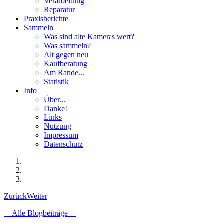
Verarbeitung
Reparatur
Praxisberichte
Sammeln
Was sind alte Kameras wert?
Was sammeln?
Alt gegen neu
Kaufberatung
Am Rande...
Statistik
Info
Über...
Danke!
Links
Nutzung
Impressum
Datenschutz
Zurück
Weiter
Alle Blogbeiträge