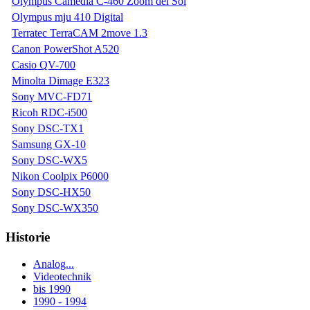
Olympus Camedia C-460 Zoom del Sol
Olympus mju 410 Digital
Terratec TerraCAM 2move 1.3
Canon PowerShot A520
Casio QV-700
Minolta Dimage E323
Sony MVC-FD71
Ricoh RDC-i500
Sony DSC-TX1
Samsung GX-10
Sony DSC-WX5
Nikon Coolpix P6000
Sony DSC-HX50
Sony DSC-WX350
Historie
Analog...
Videotechnik
bis 1990
1990 - 1994