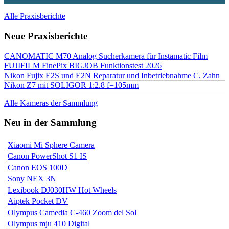
Alle Praxisberichte
Neue Praxisberichte
CANOMATIC M70 Analog Sucherkamera für Instamatic Film
FUJIFILM FinePix BIGJOB Funktionstest 2026
Nikon Fujix E2S und E2N Reparatur und Inbetriebnahme C. Zahn
Nikon Z7 mit SOLIGOR 1:2.8 f=105mm
Alle Kameras der Sammlung
Neu in der Sammlung
Xiaomi Mi Sphere Camera
Canon PowerShot S1 IS
Canon EOS 100D
Sony NEX 3N
Lexibook DJ030HW Hot Wheels
Aiptek Pocket DV
Olympus Camedia C-460 Zoom del Sol
Olympus mju 410 Digital