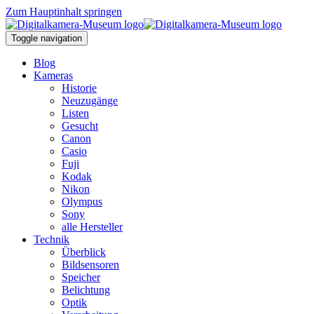
Zum Hauptinhalt springen
Toggle navigation
Blog
Kameras
Historie
Neuzugänge
Listen
Gesucht
Canon
Casio
Fuji
Kodak
Nikon
Olympus
Sony
alle Hersteller
Technik
Überblick
Bildsensoren
Speicher
Belichtung
Optik