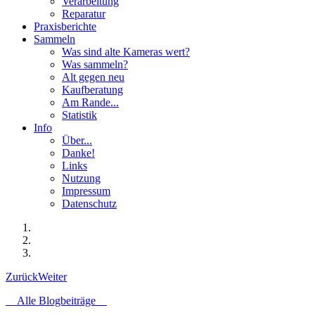
Verarbeitung
Reparatur
Praxisberichte
Sammeln
Was sind alte Kameras wert?
Was sammeln?
Alt gegen neu
Kaufberatung
Am Rande...
Statistik
Info
Über...
Danke!
Links
Nutzung
Impressum
Datenschutz
Zurück
Weiter
Alle Blogbeiträge