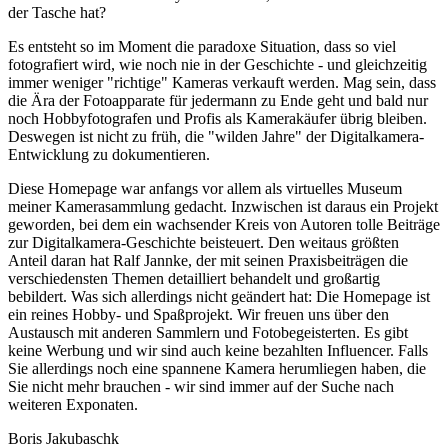
der Tasche hat?
Es entsteht so im Moment die paradoxe Situation, dass so viel
fotografiert wird, wie noch nie in der Geschichte - und gleichzeitig
immer weniger "richtige" Kameras verkauft werden. Mag sein, dass
die Ära der Fotoapparate für jedermann zu Ende geht und bald nur
noch Hobbyfotografen und Profis als Kamerakäufer übrig bleiben.
Deswegen ist nicht zu früh, die "wilden Jahre" der Digitalkamera-
Entwicklung zu dokumentieren.
Diese Homepage war anfangs vor allem als virtuelles Museum
meiner Kamerasammlung gedacht. Inzwischen ist daraus ein Projekt
geworden, bei dem ein wachsender Kreis von Autoren tolle Beiträge
zur Digitalkamera-Geschichte beisteuert. Den weitaus größten
Anteil daran hat Ralf Jannke, der mit seinen Praxisbeiträgen die
verschiedensten Themen detailliert behandelt und großartig
bebildert. Was sich allerdings nicht geändert hat: Die Homepage ist
ein reines Hobby- und Spaßprojekt. Wir freuen uns über den
Austausch mit anderen Sammlern und Fotobegeisterten. Es gibt
keine Werbung und wir sind auch keine bezahlten Influencer. Falls
Sie allerdings noch eine spannene Kamera herumliegen haben, die
Sie nicht mehr brauchen - wir sind immer auf der Suche nach
weiteren Exponaten.
Boris Jakubaschk