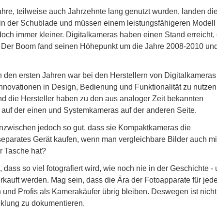
re, teilweise auch Jahrzehnte lang genutzt wurden, landen di
n in der Schublade und müssen einem leistungsfähigeren Modell
doch immer kleiner. Digitalkameras haben einen Stand erreicht,
. Der Boom fand seinen Höhepunkt um die Jahre 2008-2010 und
n den ersten Jahren war bei den Herstellern von Digitalkameras
Innovationen in Design, Bedienung und Funktionalität zu nutzen
nd die Hersteller haben zu den aus analoger Zeit bekannten
uf der einen und Systemkameras auf der anderen Seite.
nzwischen jedoch so gut, dass sie Kompaktkameras die
eparates Gerät kaufen, wenn man vergleichbare Bilder auch m
r Tasche hat?
dass so viel fotografiert wird, wie noch nie in der Geschichte -
erkauft werden. Mag sein, dass die Ära der Fotoapparate für je
und Profis als Kamerakäufer übrig bleiben. Deswegen ist nicht
icklung zu dokumentieren.