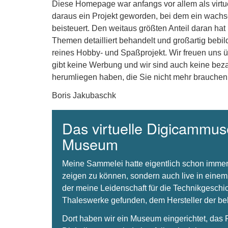
Diese Homepage war anfangs vor allem als virt
daraus ein Projekt geworden, bei dem ein wachse
beisteuert. Den weitaus größten Anteil daran hat
Themen detailliert behandelt und großartig bebil
reines Hobby- und Spaßprojekt. Wir freuen uns 
gibt keine Werbung und wir sind auch keine beza
herumliegen haben, die Sie nicht mehr brauchen
Boris Jakubaschk
Das virtuelle Digicammuse
Museum
Meine Sammelei hatte eigentlich schon immer
zeigen zu können, sondern auch live in einem
der meine Leidenschaft für die Technikgeschi
Thaleswerke gefunden, dem Hersteller der 
Dort haben wir ein Museum eingerichtet, da