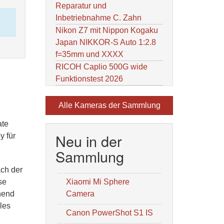
Reparatur und
Inbetriebnahme C. Zahn
Nikon Z7 mit Nippon Kogaku
Japan NIKKOR-S Auto 1:2.8
f=35mm und XXXX
RICOH Caplio 500G wide
Funktionstest 2026
Alle Kameras der Sammlung
ate
Neu in der
y für
Sammlung
ach der
se
Xiaomi Mi Sphere
hend
Camera
les
Canon PowerShot S1 IS