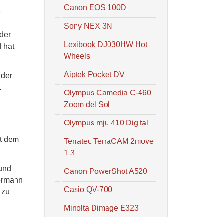
Canon EOS 100D
e
Sony NEX 3N
 der
Lexibook DJ030HW Hot
 hat
Wheels
Aiptek Pocket DV
 der
.
Olympus Camedia C-460
Zoom del Sol
Olympus mju 410 Digital
it dem
Terratec TerraCAM 2move
1.3
 und
Canon PowerShot A520
dermann
Casio QV-700
 zu
Minolta Dimage E323