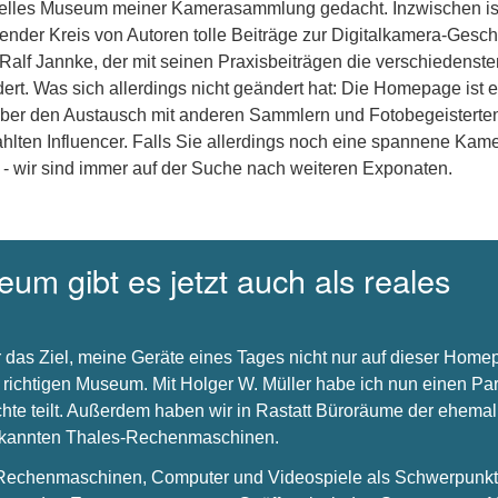
uelles Museum meiner Kamerasammlung gedacht. Inzwischen is
nder Kreis von Autoren tolle Beiträge zur Digitalkamera-Gesch
 Ralf Jannke, der mit seinen Praxisbeiträgen die verschiedenste
dert. Was sich allerdings nicht geändert hat: Die Homepage ist e
über den Austausch mit anderen Sammlern und Fotobegeisterte
hlten Influencer. Falls Sie allerdings noch eine spannene Kam
 - wir sind immer auf der Suche nach weiteren Exponaten.
um gibt es jetzt auch als reales
 das Ziel, meine Geräte eines Tages nicht nur auf dieser Hom
 richtigen Museum. Mit Holger W. Müller habe ich nun einen Par
chte teilt. Außerdem haben wir in Rastatt Büroräume der ehema
bekannten Thales-Rechenmaschinen.
s Rechenmaschinen, Computer und Videospiele als Schwerpunkt 