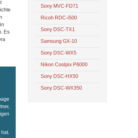
t
Sony MVC-FD71
ichte
n
Ricoh RDC-i500
in
Sony DSC-TX1
n. Es
era
Samsung GX-10
Sony DSC-WX5
Nikon Coolpix P6000
Sony DSC-HX50
Sony DSC-WX350
epage
tner,
ligen
hat.