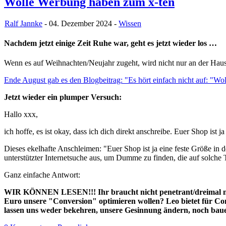
Wolle Werbung haben zum x-ten
Ralf Jannke
- 04. Dezember 2024 -
Wissen
Nachdem jetzt einige Zeit Ruhe war, geht es jetzt wieder los …
Wenn es auf Weihnachten/Neujahr zugeht, wird nicht nur an der Haus
Ende August gab es den Blogbeitrag: "Es hört einfach nicht auf: "
Jetzt wieder ein plumper Versuch:
Hallo xxx,
ich hoffe, es ist okay, dass ich dich direkt anschreibe. Euer Shop is
Dieses ekelhafte Anschleimen: "Euer Shop ist ja eine feste Größe i
unterstützter Internetsuche aus, um Dumme zu finden, die auf solche Tr
Ganz einfache Antwort:
WIR KÖNNEN LESEN!!! Ihr braucht nicht penetrant/dreimal nach
Euro unsere "Conversion" optimieren wollen? Leo bietet für C
lassen uns weder bekehren, unsere Gesinnung ändern, noch bauen