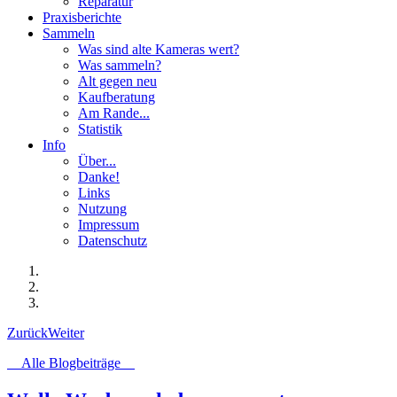
Reparatur
Praxisberichte
Sammeln
Was sind alte Kameras wert?
Was sammeln?
Alt gegen neu
Kaufberatung
Am Rande...
Statistik
Info
Über...
Danke!
Links
Nutzung
Impressum
Datenschutz
Zurück
Weiter
Alle Blogbeiträge