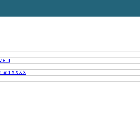
VR II
mm und XXXX