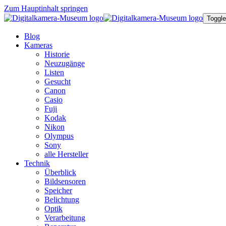
Zum Hauptinhalt springen
Toggle
Blog
Kameras
Historie
Neuzugänge
Listen
Gesucht
Canon
Casio
Fuji
Kodak
Nikon
Olympus
Sony
alle Hersteller
Technik
Überblick
Bildsensoren
Speicher
Belichtung
Optik
Verarbeitung