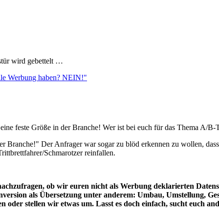
tür wird gebettelt …
Wolle Werbung haben? NEIN!"
t ja eine feste Größe in der Branche! Wer ist bei euch für das Thema A
n der Branche!" Der Anfrager war sogar zu blöd erkennen zu wollen, d
ittbrettfahrer/Schmarotzer reinfallen.
zufragen, ob wir euren nicht als Werbung deklarierten Datensc
onversion als Übersetzung unter anderem: Umbau, Umstellung, G
 oder stellen wir etwas um. Lasst es doch einfach, sucht euch an