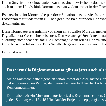
Die in Smartphones eingebauten Kameras sind inzwischen jedoch so g
auch mit dem Handy hinbekommt, das man zudem immer in der Tasc
Es entsteht so im Moment die paradoxe Situation, dass so viel fotogra
Fotoapparate für jedermann zu Ende geht und bald nur noch Hobbyfot
dokumentieren.
Diese Homepage war anfangs vor allem als virtuelles Museum meiner
Digitalkamera-Geschichte beisteuert. Den weitaus größten Anteil daran
allerdings nicht geändert hat: Die Homepage ist ein reines Hobby- u
keine bezahlten Influencer. Falls Sie allerdings noch eine spannene
Boris Jakubaschk
Das virtuelle Digicammuseum gibt es jetzt auch al
Meine Sammelei hatte eigentlich schon immer das Ziel, meine Ger
habe ich nun einen Partner, der meine Leidenschaft für die Techn
Rechenmaschinen.
Dort haben wir ein Museum eingerichtet, das Rechenmaschinen, Co
jeden Sonntag von 13 - 18 Uhr. Auf der Projekthomepage gibt es w