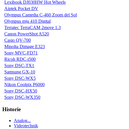
Lexibook DJ030HW Hot Wheels
Aiptek Pocket DV
Olympus Camedia C-460 Zoom del Sol
Olympus mju 410 Digital
Terratec TerraCAM 2move 1.3
Canon PowerShot A520
Casio QV-700
Minolta Dimage E323
Sony MVC-FD71
Ricoh RDC-i500
Sony DSC-TX1
Samsung GX-10
Sony DSC-WX5
Nikon Coolpix P6000
Sony DSC-HX50
Sony DSC-WX350
Historie
Analog...
Videotechnik