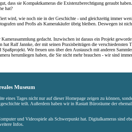
ut, dass sie Kompaktkameras die Existenzberechtigung geraubt haben.
he hat?
fiert wird, wie noch nie in der Geschichte - und gleichzeitig immer we
ografen und Profis als Kamerakäufer übrig bleiben. Deswegen ist nicht
 Kamerasammlung gedacht. Inzwischen ist daraus ein Projekt geworden,
 hat Ralf Jannke, der mit seinen Praxisbeiträgen die verschiedensten T
nd Spaßprojekt. Wir freuen uns über den Austausch mit anderen Sammle
 Kamera herumliegen haben, die Sie nicht mehr brauchen - wir sind imm
s reales Museum
äte eines Tages nicht nur auf dieser Homepage zeigen zu können, sond
ikgeschichte teilt. Außerdem haben wir in Rastatt Büroräume der ehem
mputer und Videospiele als Schwerpunkt hat. Digitalkameras sind eben
eitere Infos.