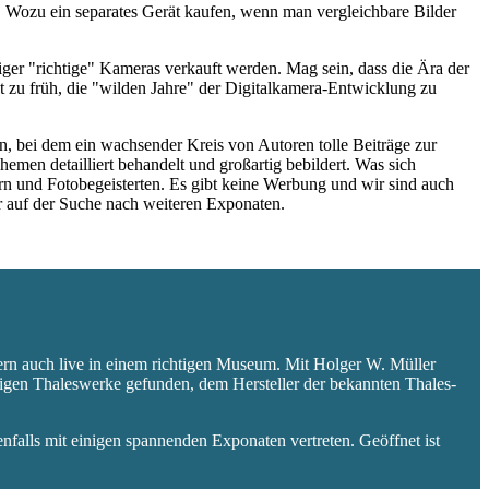
 Wozu ein separates Gerät kaufen, wenn man vergleichbare Bilder
niger "richtige" Kameras verkauft werden. Mag sein, dass die Ära der
 zu früh, die "wilden Jahre" der Digitalkamera-Entwicklung zu
 bei dem ein wachsender Kreis von Autoren tolle Beiträge zur
hemen detailliert behandelt und großartig bebildert. Was sich
rn und Fotobegeisterten. Es gibt keine Werbung und wir sind auch
er auf der Suche nach weiteren Exponaten.
ern auch live in einem richtigen Museum. Mit Holger W. Müller
aligen Thaleswerke gefunden, dem Hersteller der bekannten Thales-
falls mit einigen spannenden Exponaten vertreten. Geöffnet ist