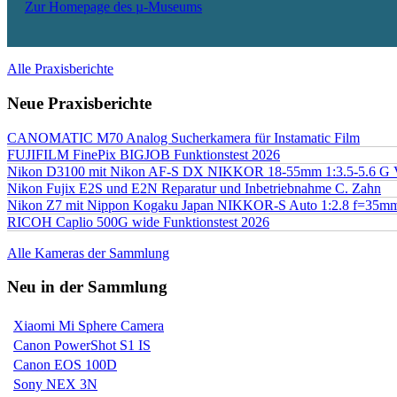
Zur Homepage des µ-Museums
Alle Praxisberichte
Neue Praxisberichte
CANOMATIC M70 Analog Sucherkamera für Instamatic Film
FUJIFILM FinePix BIGJOB Funktionstest 2026
Nikon D3100 mit Nikon AF-S DX NIKKOR 18-55mm 1:3.5-5.6 G 
Nikon Fujix E2S und E2N Reparatur und Inbetriebnahme C. Zahn
Nikon Z7 mit Nippon Kogaku Japan NIKKOR-S Auto 1:2.8 f=35
RICOH Caplio 500G wide Funktionstest 2026
Alle Kameras der Sammlung
Neu in der Sammlung
Xiaomi Mi Sphere Camera
Canon PowerShot S1 IS
Canon EOS 100D
Sony NEX 3N