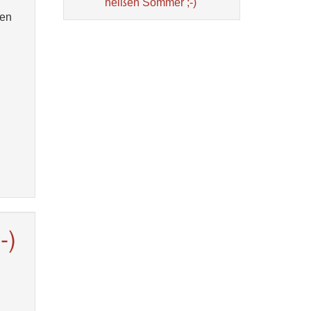
heißen Sommer ;-)
ren
-)