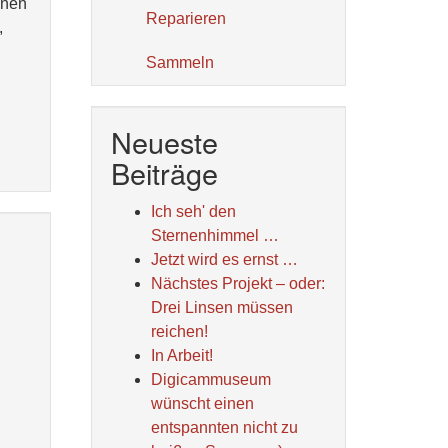
inen
Reparieren
,
Sammeln
Neueste
Beiträge
Ich seh' den
Sternenhimmel …
Jetzt wird es ernst …
Nächstes Projekt – oder:
Drei Linsen müssen
reichen!
In Arbeit!
Digicammuseum
wünscht einen
entspannten nicht zu