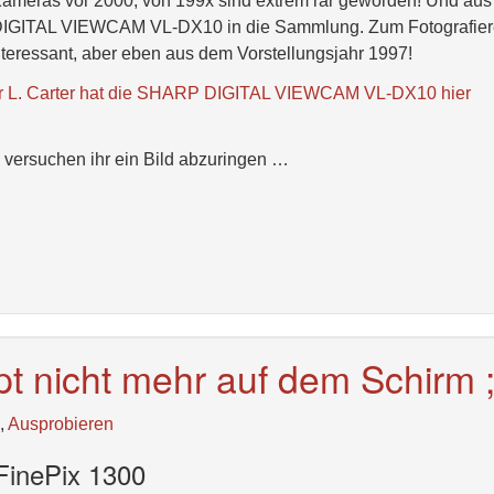
Kameras vor 2000, von 199x sind extrem rar geworden! Und aus
 DIGITAL VIEWCAM VL-DX10 in die Sammlung. Zum Fotografie
nteressant, aber eben aus dem Vorstellungsjahr 1997!
r L. Carter hat die SHARP DIGITAL VIEWCAM VL-DX10 hier
h versuchen ihr ein Bild abzuringen …
pt nicht mehr auf dem Schirm ;
,
Ausprobieren
inePix 1300