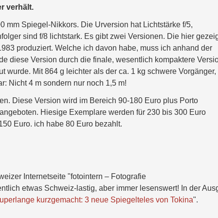
r verhält.
0 mm Spiegel-Nikkors. Die Urversion hat Lichtstärke f/5,
ger sind f/8 lichtstark. Es gibt zwei Versionen. Die hier gezei
 1983 produziert. Welche ich davon habe, muss ich anhand der
de diese Version durch die finale, wesentlich kompaktere Versi
aut wurde. Mit 864 g leichter als der ca. 1 kg schwere Vorgänger,
ar: Nicht 4 m sondern nur noch 1,5 m!
llen. Diese Version wird im Bereich 90-180 Euro plus Porto
angeboten. Hiesige Exemplare werden für 230 bis 300 Euro
 150 Euro. ich habe 80 Euro bezahlt.
eizer Internetseite "fotointern – Fotografie
tlich etwas Schweiz-lastig, aber immer lesenswert! In der Au
uperlange kurzgemacht: 3 neue Spiegelteles von Tokina
".