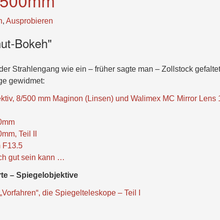
f=500mm
n
,
Ausprobieren
nut-Bokeh"
der Strahlengang wie ein – früher sagte man – Zollstock gefalte
äge gewidmet:
ktiv, 8/500 mm Maginon (Linsen) und Walimex MC Mirror Lens 
00mm
m, Teil II
F13.5
ch gut sein kann …
rte – Spiegelobjektive
Vorfahren“, die Spiegelteleskope – Teil I