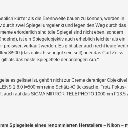
heblich kürzer als die Brennweite bauen zu können, werden in
tiv durch zwei Spiegel umgelenkt und legen den Weg durch das
ente erforderlich sind (die Spiegel sind nicht eben, sondern
delnd), ist ein Spiegelobjektiv auch erheblich leichter als ein
r preiswert verkauft werden. Es gibt aber auch recht teure Vertre
lex 8/500 (das optisch sehr gut sein soll) oder das Carl Zeiss
 gilt als das beste Spiegeltele der analogen Ära.“
teles gelistet ist, gehört nicht zur Creme derartiger Objektive!
ENS 1:8.0 f=500mm reine Schätz-/Glückssache. Trotz Fokus-
trifft auch auf das SIGMA MIRROR TELEPHOTO 1000mm F13.5 
0 mm Spiegeltele eines renommierten Herstellers – Nikon – 