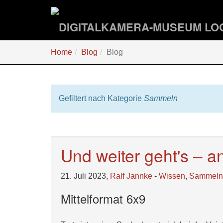
Zum
Hauptinhalt
springen
Sie
Home
Blog
Blog
sind
hier:
Gefiltert nach Kategorie
Sammeln
Und weiter geht's – a
21. Juli 2023,
Ralf Jannke
-
Wissen
,
Sammeln
Mittelformat 6x9