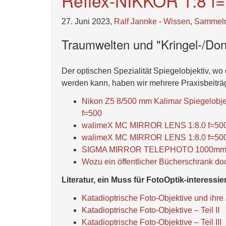
Reflex-NIKKOR 1:8 
27. Juni 2023,
Ralf Jannke
-
Wissen
,
Sammel
Traumwelten und "Kringel-/Do
Der optischen Spezialität Spiegelobjektiv, wo 
werden kann, haben wir mehrere Praxisbeitr
Nikon Z5 8/500 mm Kalimar Spiegelobje
f=500
walimeX MC MIRROR LENS 1:8.0 f=5
walimeX MC MIRROR LENS 1:8.0 f=500m
SIGMA MIRROR TELEPHOTO 1000mm 
Wozu ein öffentlicher Bücherschrank do
Literatur, ein Muss für FotoOptik-interessie
Katadioptrische Foto-Objektive und ihre „
Katadioptrische Foto-Objektive – Teil II
Katadioptrische Foto-Objektive – Teil III