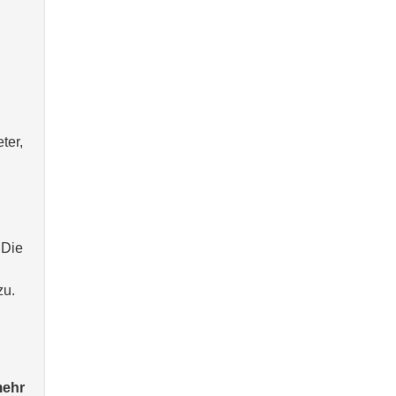
ter,
 Die
zu.
mehr