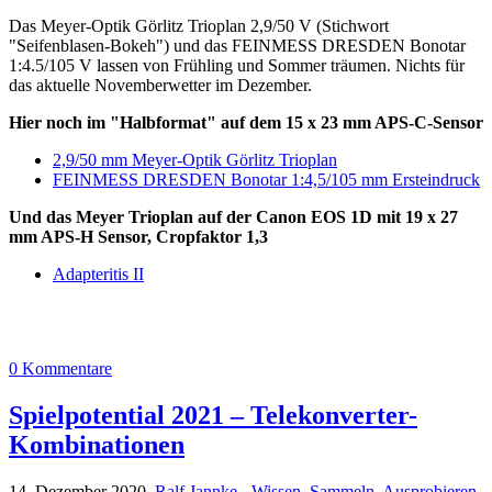
Das Meyer-Optik Görlitz Trioplan 2,9/50 V (Stichwort
"Seifenblasen-Bokeh") und das FEINMESS DRESDEN Bonotar
1:4.5/105 V lassen von Frühling und Sommer träumen. Nichts für
das aktuelle Novemberwetter im Dezember.
Hier noch im "Halbformat" auf dem 15 x 23 mm APS-C-Sensor
2,9/50 mm Meyer-Optik Görlitz Trioplan
FEINMESS DRESDEN Bonotar 1:4,5/105 mm Ersteindruck
Und das Meyer Trioplan auf der Canon EOS 1D mit 19 x 27
mm APS-H Sensor, Cropfaktor 1,3
Adapteritis II
0 Kommentare
Spielpotential 2021 – Telekonverter-
Kombinationen
14. Dezember 2020,
Ralf Jannke
-
Wissen
,
Sammeln
,
Ausprobieren