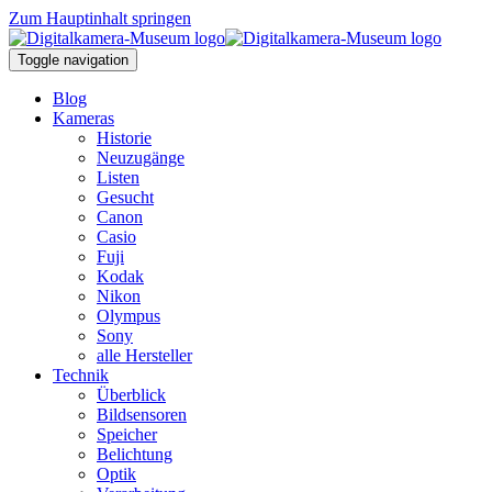
Zum Hauptinhalt springen
Toggle navigation
Blog
Kameras
Historie
Neuzugänge
Listen
Gesucht
Canon
Casio
Fuji
Kodak
Nikon
Olympus
Sony
alle Hersteller
Technik
Überblick
Bildsensoren
Speicher
Belichtung
Optik