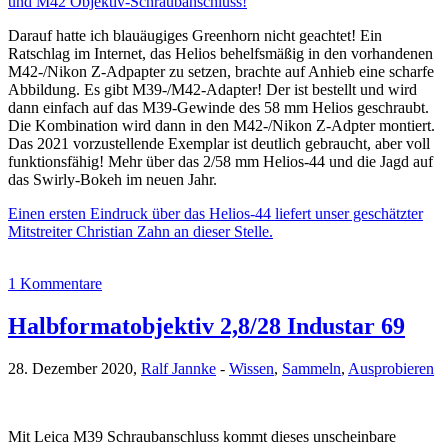
und M42 Objektiv-Schraubanschluss!
Darauf hatte ich blauäugiges Greenhorn nicht geachtet! Ein
Ratschlag im Internet, das Helios behelfsmäßig in den vorhandenen
M42-/Nikon Z-Adpapter zu setzen, brachte auf Anhieb eine scharfe
Abbildung. Es gibt M39-/M42-Adapter! Der ist bestellt und wird
dann einfach auf das M39-Gewinde des 58 mm Helios geschraubt.
Die Kombination wird dann in den M42-/Nikon Z-Adpter montiert.
Das 2021 vorzustellende Exemplar ist deutlich gebraucht, aber voll
funktionsfähig! Mehr über das 2/58 mm Helios-44 und die Jagd auf
das Swirly-Bokeh im neuen Jahr.
Einen ersten Eindruck über das Helios-44 liefert unser geschätzter
Mitstreiter Christian Zahn an dieser Stelle.
1 Kommentare
Halbformatobjektiv 2,8/28 Industar 69
28. Dezember 2020,
Ralf Jannke
-
Wissen
,
Sammeln
,
Ausprobieren
Mit Leica M39 Schraubanschluss kommt dieses unscheinbare