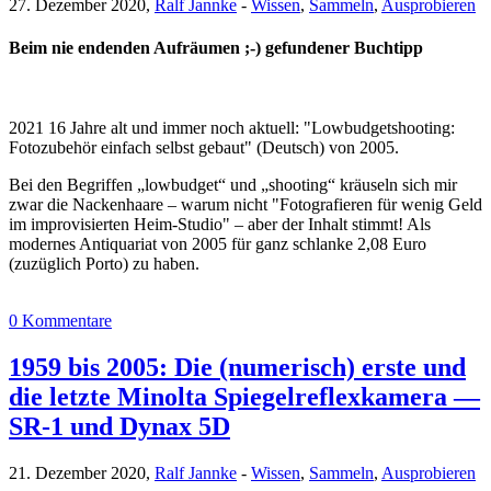
27. Dezember 2020,
Ralf Jannke
-
Wissen
,
Sammeln
,
Ausprobieren
Beim nie endenden Aufräumen ;-) gefundener Buchtipp
2021 16 Jahre alt und immer noch aktuell: "Lowbudgetshooting:
Fotozubehör einfach selbst gebaut" (Deutsch) von 2005.
Bei den Begriffen „lowbudget“ und „shooting“ kräuseln sich mir
zwar die Nackenhaare – warum nicht "Fotografieren für wenig Geld
im improvisierten Heim-Studio" – aber der Inhalt stimmt! Als
modernes Antiquariat von 2005 für ganz schlanke 2,08 Euro
(zuzüglich Porto) zu haben.
0 Kommentare
1959 bis 2005: Die (numerisch) erste und
die letzte Minolta Spiegelreflexkamera —
SR-1 und Dynax 5D
21. Dezember 2020,
Ralf Jannke
-
Wissen
,
Sammeln
,
Ausprobieren