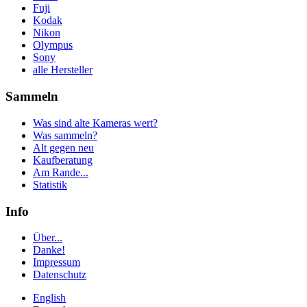
Fuji
Kodak
Nikon
Olympus
Sony
alle Hersteller
Sammeln
Was sind alte Kameras wert?
Was sammeln?
Alt gegen neu
Kaufberatung
Am Rande...
Statistik
Info
Über...
Danke!
Impressum
Datenschutz
English