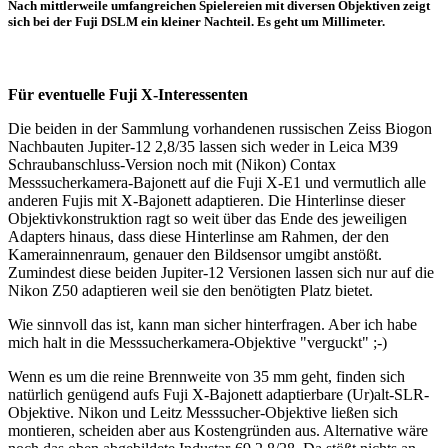
Nach mittlerweile umfangreichen Spielereien mit diversen Objektiven zeigt
sich bei der Fuji DSLM ein kleiner Nachteil. Es geht um Millimeter.
Für eventuelle Fuji X-Interessenten
Die beiden in der Sammlung vorhandenen russischen Zeiss Biogon
Nachbauten Jupiter-12 2,8/35 lassen sich weder in Leica M39
Schraubanschluss-Version noch mit (Nikon) Contax
Messsucherkamera-Bajonett auf die Fuji X-E1 und vermutlich alle
anderen Fujis mit X-Bajonett adaptieren. Die Hinterlinse dieser
Objektivkonstruktion ragt so weit über das Ende des jeweiligen
Adapters hinaus, dass diese Hinterlinse am Rahmen, der den
Kamerainnenraum, genauer den Bildsensor umgibt anstößt.
Zumindest diese beiden Jupiter-12 Versionen lassen sich nur auf die
Nikon Z50 adaptieren weil sie den benötigten Platz bietet.
Wie sinnvoll das ist, kann man sicher hinterfragen. Aber ich habe
mich halt in die Messsucherkamera-Objektive "verguckt" ;-)
Wenn es um die reine Brennweite von 35 mm geht, finden sich
natürlich genügend aufs Fuji X-Bajonett adaptierbare (Ur)alt-SLR-
Objektive. Nikon und Leitz Messsucher-Objektive ließen sich
montieren, scheiden aber aus Kostengründen aus. Alternative wäre