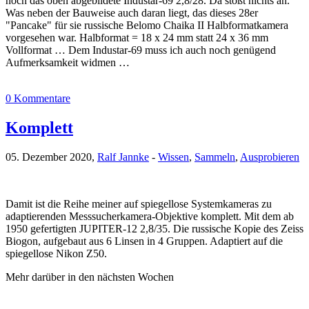
noch das oben abgebildete Industar-69 2,8/28. Da stößt nichts an.
Was neben der Bauweise auch daran liegt, das dieses 28er
"Pancake" für sie russische Belomo Chaika II Halbformatkamera
vorgesehen war. Halbformat = 18 x 24 mm statt 24 x 36 mm
Vollformat … Dem Industar-69 muss ich auch noch genügend
Aufmerksamkeit widmen …
0 Kommentare
Komplett
05. Dezember 2020,
Ralf Jannke
-
Wissen
,
Sammeln
,
Ausprobieren
Damit ist die Reihe meiner auf spiegellose Systemkameras zu
adaptierenden Messsucherkamera-Objektive komplett. Mit dem ab
1950 gefertigten JUPITER-12 2,8/35. Die russische Kopie des Zeiss
Biogon, aufgebaut aus 6 Linsen in 4 Gruppen. Adaptiert auf die
spiegellose Nikon Z50.
Mehr darüber in den nächsten Wochen