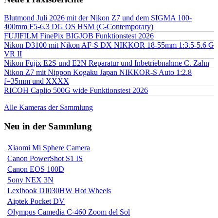
Blutmond Juli 2026 mit der Nikon Z7 und dem SIGMA 100-
400mm F5-6,3 DG OS HSM (C-Contemporary)
FUJIFILM FinePix BIGJOB Funktionstest 2026
Nikon D3100 mit Nikon AF-S DX NIKKOR 18-55mm 1:3.5-5.6 G
VR II
Nikon Fujix E2S und E2N Reparatur und Inbetriebnahme C. Zahn
Nikon Z7 mit Nippon Kogaku Japan NIKKOR-S Auto 1:2.8
f=35mm und XXXX
RICOH Caplio 500G wide Funktionstest 2026
Alle Kameras der Sammlung
Neu in der Sammlung
Xiaomi Mi Sphere Camera
Canon PowerShot S1 IS
Canon EOS 100D
Sony NEX 3N
Lexibook DJ030HW Hot Wheels
Aiptek Pocket DV
Olympus Camedia C-460 Zoom del Sol