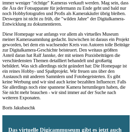
immer weniger "richtige" Kameras verkauft werden. Mag sein, dass
die Ära der Fotoapparate für jedermann zu Ende geht und bald nur
noch Hobbyfotografen und Profis als Kamerakäufer übrig bleiben.
Deswegen ist nicht zu früh, die "wilden Jahre" der Digitalkamera-
Entwicklung zu dokumentieren.
Diese Homepage war anfangs vor allem als virtuelles Museum
meiner Kamerasammlung gedacht. Inzwischen ist daraus ein Projekt
geworden, bei dem ein wachsender Kreis von Autoren tolle Beiträge
zur Digitalkamera-Geschichte beisteuert. Den weitaus größten
Anteil daran hat Ralf Jannke, der mit seinen Praxisbeiträgen die
verschiedensten Themen detailliert behandelt und großartig
bebildert. Was sich allerdings nicht geändert hat: Die Homepage ist
ein reines Hobby- und Spaßprojekt. Wir freuen uns über den
Austausch mit anderen Sammlern und Fotobegeisterten. Es gibt
keine Werbung und wir sind auch keine bezahlten Influencer. Falls
Sie allerdings noch eine spannene Kamera herumliegen haben, die
Sie nicht mehr brauchen - wir sind immer auf der Suche nach
weiteren Exponaten.
Boris Jakubaschk
Das virtuelle Digicammuseum gibt es jetzt auch