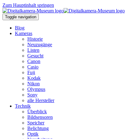
Zum Hauptinhalt springen
Toggle navigation
Blog
Kameras
Historie
Neuzugänge
Listen
Gesucht
Canon
Casio
Fuji
Kodak
Nikon
Olympus
Sony
alle Hersteller
Technik
Überblick
Bildsensoren
Speicher
Belichtung
Optik