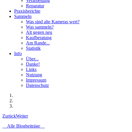
Verarbeitung
Reparatur
Praxisberichte
Sammeln
Was sind alte Kameras wert?
Was sammeln?
Alt gegen neu
Kaufberatung
Am Rande...
Statistik
Info
Über...
Danke!
Links
Nutzung
Impressum
Datenschutz
Zurück
Weiter
Alle Blogbeiträge