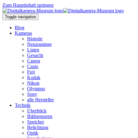
Zum Hauptinhalt springen
Toggle navigation
Blog
Kameras
Historie
Neuzugänge
Listen
Gesucht
Canon
Casio
Fuji
Kodak
Nikon
Olympus
Sony
alle Hersteller
Technik
Überblick
Bildsensoren
Speicher
Belichtung
Optik