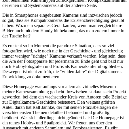
Zeit bekannten Kameratypen zurückgefunden: Kompaktkameras auf
der einen und Systemkameras auf der anderen Seite.
Die in Smartphones eingebauten Kameras sind inzwischen jedoch
so gut, dass sie Kompaktkameras die Existenzberechtigung geraubt
haben. Wozu ein separates Gerät kaufen, wenn man vergleichbare
Bilder auch mit dem Handy hinbekommt, das man zudem immer in
der Tasche hat?
Es entsteht so im Moment die paradoxe Situation, dass so viel
fotografiert wird, wie noch nie in der Geschichte - und gleichzeitig
immer weniger "richtige" Kameras verkauft werden. Mag sein, dass
die Ära der Fotoapparate für jedermann zu Ende geht und bald nur
noch Hobbyfotografen und Profis als Kamerakäufer übrig bleiben.
Deswegen ist nicht zu früh, die "wilden Jahre" der Digitalkamera-
Entwicklung zu dokumentieren.
Diese Homepage war anfangs vor allem als virtuelles Museum
meiner Kamerasammlung gedacht. Inzwischen ist daraus ein Projekt
geworden, bei dem ein wachsender Kreis von Autoren tolle Beiträge
zur Digitalkamera-Geschichte beisteuert. Den weitaus größten
Anteil daran hat Ralf Jannke, der mit seinen Praxisbeiträgen die
verschiedensten Themen detailliert behandelt und großartig
bebildert. Was sich allerdings nicht geändert hat: Die Homepage ist
ein reines Hobby- und Spaßprojekt. Wir freuen uns über den
Austausch mit anderen Sammlern und Fotobegeisterten. Es gibt