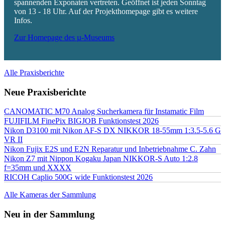
spannenden Exponaten vertreten. Geöffnet ist jeden Sonntag
von 13 - 18 Uhr. Auf der Projekthomepage gibt es weitere
Infos.
Zur Homepage des µ-Museums
Alle Praxisberichte
Neue Praxisberichte
CANOMATIC M70 Analog Sucherkamera für Instamatic Film
FUJIFILM FinePix BIGJOB Funktionstest 2026
Nikon D3100 mit Nikon AF-S DX NIKKOR 18-55mm 1:3.5-5.6 G
VR II
Nikon Fujix E2S und E2N Reparatur und Inbetriebnahme C. Zahn
Nikon Z7 mit Nippon Kogaku Japan NIKKOR-S Auto 1:2.8
f=35mm und XXXX
RICOH Caplio 500G wide Funktionstest 2026
Alle Kameras der Sammlung
Neu in der Sammlung