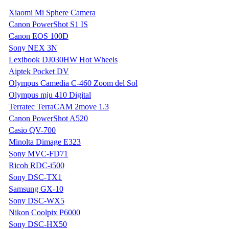
Xiaomi Mi Sphere Camera
Canon PowerShot S1 IS
Canon EOS 100D
Sony NEX 3N
Lexibook DJ030HW Hot Wheels
Aiptek Pocket DV
Olympus Camedia C-460 Zoom del Sol
Olympus mju 410 Digital
Terratec TerraCAM 2move 1.3
Canon PowerShot A520
Casio QV-700
Minolta Dimage E323
Sony MVC-FD71
Ricoh RDC-i500
Sony DSC-TX1
Samsung GX-10
Sony DSC-WX5
Nikon Coolpix P6000
Sony DSC-HX50