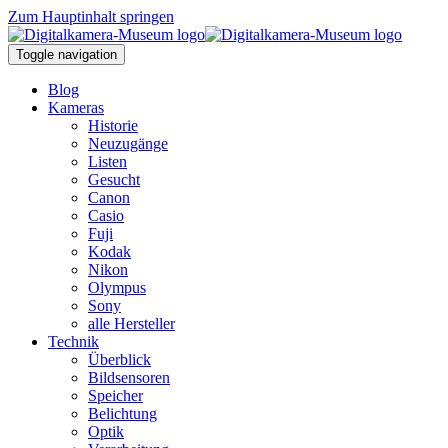
Zum Hauptinhalt springen
Toggle navigation
Blog
Kameras
Historie
Neuzugänge
Listen
Gesucht
Canon
Casio
Fuji
Kodak
Nikon
Olympus
Sony
alle Hersteller
Technik
Überblick
Bildsensoren
Speicher
Belichtung
Optik