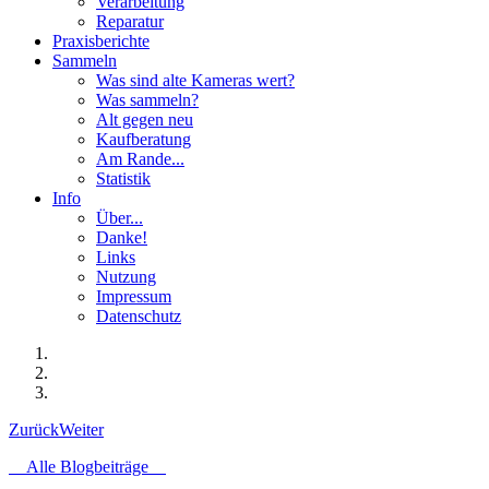
Verarbeitung
Reparatur
Praxisberichte
Sammeln
Was sind alte Kameras wert?
Was sammeln?
Alt gegen neu
Kaufberatung
Am Rande...
Statistik
Info
Über...
Danke!
Links
Nutzung
Impressum
Datenschutz
Zurück
Weiter
Alle Blogbeiträge