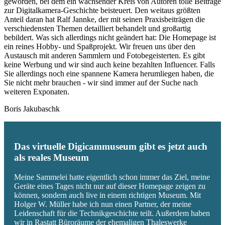
geworden, bei dem ein wachsender Kreis von Autoren tolle Beiträge
zur Digitalkamera-Geschichte beisteuert. Den weitaus größten
Anteil daran hat Ralf Jannke, der mit seinen Praxisbeiträgen die
verschiedensten Themen detailliert behandelt und großartig
bebildert. Was sich allerdings nicht geändert hat: Die Homepage ist
ein reines Hobby- und Spaßprojekt. Wir freuen uns über den
Austausch mit anderen Sammlern und Fotobegeisterten. Es gibt
keine Werbung und wir sind auch keine bezahlten Influencer. Falls
Sie allerdings noch eine spannene Kamera herumliegen haben, die
Sie nicht mehr brauchen - wir sind immer auf der Suche nach
weiteren Exponaten.
Boris Jakubaschk
Das virtuelle Digicammuseum gibt es jetzt auch
als reales Museum
Meine Sammelei hatte eigentlich schon immer das Ziel, meine
Geräte eines Tages nicht nur auf dieser Homepage zeigen zu
können, sondern auch live in einem richtigen Museum. Mit
Holger W. Müller habe ich nun einen Partner, der meine
Leidenschaft für die Technikgeschichte teilt. Außerdem haben
wir in Rastatt Büroräume der ehemaligen Thaleswerke