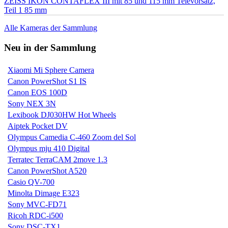
ZEISS IKON CONTAFLEX III mit 85 und 115 mm Televorsatz,
Teil 1 85 mm
Alle Kameras der Sammlung
Neu in der Sammlung
Xiaomi Mi Sphere Camera
Canon PowerShot S1 IS
Canon EOS 100D
Sony NEX 3N
Lexibook DJ030HW Hot Wheels
Aiptek Pocket DV
Olympus Camedia C-460 Zoom del Sol
Olympus mju 410 Digital
Terratec TerraCAM 2move 1.3
Canon PowerShot A520
Casio QV-700
Minolta Dimage E323
Sony MVC-FD71
Ricoh RDC-i500
Sony DSC-TX1