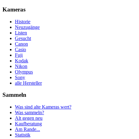
Kameras
Historie
Neuzugänge
Listen
Gesucht
Canon
Casio
Fuji
Kodak
Nikon
Olympus
Sony
alle Hersteller
Sammeln
Was sind alte Kameras wert?
Was sammeln?
Alt gegen neu
Kaufberatung
Am Rande...
Statistik