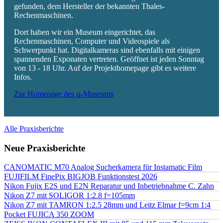
gefunden, dem Hersteller der bekannten Thales-
Rechenmaschinen.
Dort haben wir ein Museum eingerichtet, das
Rechenmaschinen, Computer und Videospiele als
Schwerpunkt hat. Digitalkameras sind ebenfalls mit einigen
spannenden Exponaten vertreten. Geöffnet ist jeden Sonntag
von 13 - 18 Uhr. Auf der Projekthomepage gibt es weitere
Infos.
Zur Homepage des µ-Museums
Alle Praxisberichte
Neue Praxisberichte
CANOMATIC M70 Analog Sucherkamera für Instamatic Film
FUJIFILM FinePix BIGJOB Funktionstest 2026
Nikon Fujix E2S und E2N Reparatur und Inbetriebnahme C. Zahn
Nikon Z7 mit SOLIGOR 1:2.8 f=105mm
Nikon Z7 mit TAMRON 1:2.5 28mm und Leitz Elmar f=9cm 1:4
Pocket FUJICA 350 ZOOM