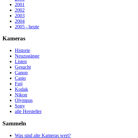
2001
2002
2003
2004
2005 - heute
Kameras
Historie
Neuzugänge
Listen
Gesucht
Canon
Casio
Fuji
Kodak
Nikon
Olympus
Sony
alle Hersteller
Sammeln
Was sind alte Kameras wert?