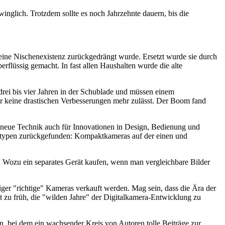
winglich. Trotzdem sollte es noch Jahrzehnte dauern, bis die
 eine Nischenexistenz zurückgedrängt wurde. Ersetzt wurde sie durch
rflüssig gemacht. In fast allen Haushalten wurde die alte
drei bis vier Jahren in der Schublade und müssen einem
der keine drastischen Verbesserungen mehr zulässt. Der Boom fand
ie neue Technik auch für Innovationen in Design, Bedienung und
eratypen zurückgefunden: Kompaktkameras auf der einen und
 Wozu ein separates Gerät kaufen, wenn man vergleichbare Bilder
niger "richtige" Kameras verkauft werden. Mag sein, dass die Ära der
 zu früh, die "wilden Jahre" der Digitalkamera-Entwicklung zu
 bei dem ein wachsender Kreis von Autoren tolle Beiträge zur