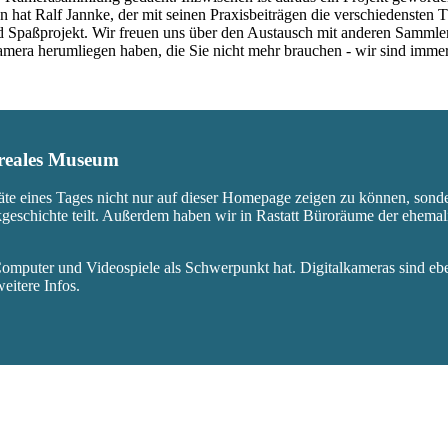
 hat Ralf Jannke, der mit seinen Praxisbeiträgen die verschiedensten T
nd Spaßprojekt. Wir freuen uns über den Austausch mit anderen Sammle
 Kamera herumliegen haben, die Sie nicht mehr brauchen - wir sind imm
s reales Museum
äte eines Tages nicht nur auf dieser Homepage zeigen zu können, sond
ikgeschichte teilt. Außerdem haben wir in Rastatt Büroräume der ehem
mputer und Videospiele als Schwerpunkt hat. Digitalkameras sind eben
eitere Infos.