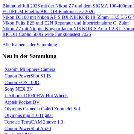
Blutmond Juli 2026 mit der Nikon Z7 und dem SIGMA 100-400mm
FUJIFILM FinePix BIGJOB Funktionstest 2026
Nikon D3100 mit Nikon AF-S DX NIKKOR 18-55mm 1:3.5-5.6 G 
Nikon Fujix E2S und E2N Reparatur und Inbetriebnahme C. Zahn
Nikon Z7 mit Nippon Kogaku Japan NIKKOR-S Auto 1:2.8 f=35
RICOH Caplio 500G wide Funktionstest 2026
Alle Kameras der Sammlung
Neu in der Sammlung
Xiaomi Mi Sphere Camera
Canon PowerShot S1 IS
Canon EOS 100D
Sony NEX 3N
Lexibook DJ030HW Hot Wheels
Aiptek Pocket DV
Olympus Camedia C-460 Zoom del Sol
Olympus mju 410 Digital
Terratec TerraCAM 2move 1.3
Canon PowerShot A520