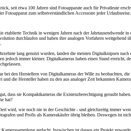
rück, seit etwa 100 Jahren sind Fotoapparate auch für Privatleute ersch
 Fotoapparat zum selbstverständlichen Accessoire jeder Urlaubsreise.
ie etablierte Technik in wenigen Jahren nach der Jahrtausendwende in
volution durchlaufen und haben ihre analogen Vorfahren weitgehend übe
.
hrzehnte lang genutzt wurden, landen die meisten Digitalknipsen nach 
den jedoch immer kleiner. Digitalkameras haben einen Stand erreicht, 
achgelassen.
war bei den Herstellern von Digitalkameras der Wille zu beobachten, d
rbei und die Hersteller haben zu den aus analoger Zeit bekannten Kam
ut, dass sie Kompaktkameras die Existenzberechtigung geraubt haben.
he hat?
fiert wird, wie noch nie in der Geschichte - und gleichzeitig immer we
ografen und Profis als Kamerakäufer übrig bleiben. Deswegen ist nicht
 Kamerasammlung gedacht. Inzwischen ist daraus ein Projekt geworden,