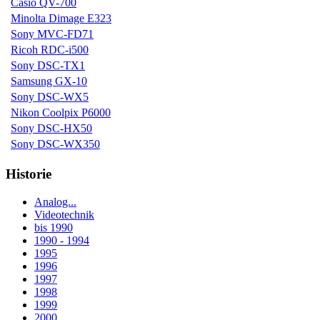
Casio QV-700
Minolta Dimage E323
Sony MVC-FD71
Ricoh RDC-i500
Sony DSC-TX1
Samsung GX-10
Sony DSC-WX5
Nikon Coolpix P6000
Sony DSC-HX50
Sony DSC-WX350
Historie
Analog...
Videotechnik
bis 1990
1990 - 1994
1995
1996
1997
1998
1999
2000