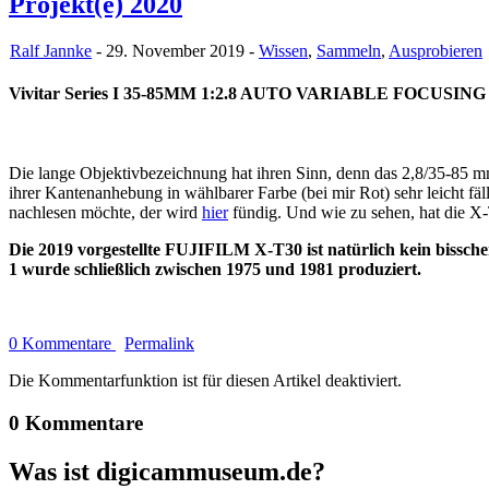
Projekt(e) 2020
Ralf Jannke
- 29. November 2019 -
Wissen
,
Sammeln
,
Ausprobieren
Vivitar Series I 35-85MM 1:2.8 AUTO VARIABLE FOCUSING
Die lange Objektivbezeichnung hat ihren Sinn, denn das 2,8/35-85 
ihrer Kantenanhebung in wählbarer Farbe (bei mir Rot) sehr leicht fäl
nachlesen möchte, der wird
hier
fündig. Und wie zu sehen, hat die X
Die 2019 vorgestellte FUJIFILM X-T30 ist natürlich kein biss
1 wurde schließlich zwischen 1975 und 1981 produziert.
0 Kommentare
Permalink
Die Kommentarfunktion ist für diesen Artikel deaktiviert.
0 Kommentare
Was ist digicammuseum.de?