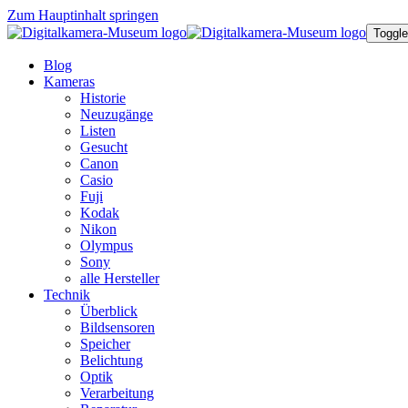
Zum Hauptinhalt springen
Toggle
Blog
Kameras
Historie
Neuzugänge
Listen
Gesucht
Canon
Casio
Fuji
Kodak
Nikon
Olympus
Sony
alle Hersteller
Technik
Überblick
Bildsensoren
Speicher
Belichtung
Optik
Verarbeitung