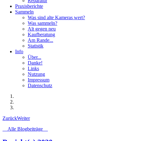
Reparatur
Praxisberichte
Sammeln
Was sind alte Kameras wert?
Was sammeln?
Alt gegen neu
Kaufberatung
Am Rande...
Statistik
Info
Über...
Danke!
Links
Nutzung
Impressum
Datenschutz
Zurück
Weiter
Alle Blogbeiträge