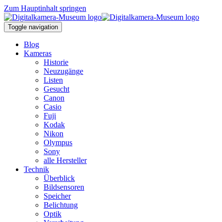
Zum Hauptinhalt springen
Toggle navigation
Blog
Kameras
Historie
Neuzugänge
Listen
Gesucht
Canon
Casio
Fuji
Kodak
Nikon
Olympus
Sony
alle Hersteller
Technik
Überblick
Bildsensoren
Speicher
Belichtung
Optik