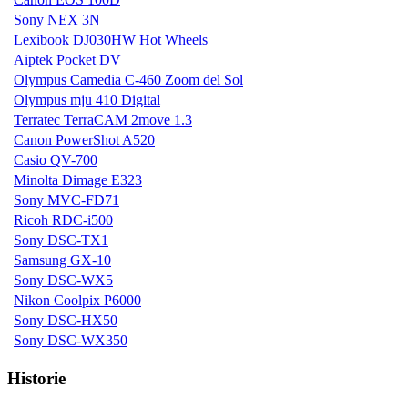
Sony NEX 3N
Lexibook DJ030HW Hot Wheels
Aiptek Pocket DV
Olympus Camedia C-460 Zoom del Sol
Olympus mju 410 Digital
Terratec TerraCAM 2move 1.3
Canon PowerShot A520
Casio QV-700
Minolta Dimage E323
Sony MVC-FD71
Ricoh RDC-i500
Sony DSC-TX1
Samsung GX-10
Sony DSC-WX5
Nikon Coolpix P6000
Sony DSC-HX50
Sony DSC-WX350
Historie