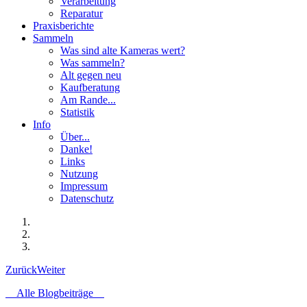
Verarbeitung
Reparatur
Praxisberichte
Sammeln
Was sind alte Kameras wert?
Was sammeln?
Alt gegen neu
Kaufberatung
Am Rande...
Statistik
Info
Über...
Danke!
Links
Nutzung
Impressum
Datenschutz
Zurück
Weiter
Alle Blogbeiträge