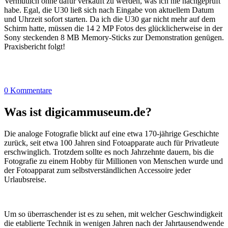
Vermutlich ohne dafür verkauft zu werden, was ich nie nachgeprüft
habe. Egal, die U30 ließ sich nach Eingabe von aktuellem Datum
und Uhrzeit sofort starten. Da ich die U30 gar nicht mehr auf dem
Schirm hatte, müssen die 14 2 MP Fotos des glücklicherweise in der
Sony steckenden 8 MB Memory-Sticks zur Demonstration genügen.
Praxisbericht folgt!
0 Kommentare
Was ist digicammuseum.de?
Die analoge Fotografie blickt auf eine etwa 170-jährige Geschichte
zurück, seit etwa 100 Jahren sind Fotoapparate auch für Privatleute
erschwinglich. Trotzdem sollte es noch Jahrzehnte dauern, bis die
Fotografie zu einem Hobby für Millionen von Menschen wurde und
der Fotoapparat zum selbstverständlichen Accessoire jeder
Urlaubsreise.
Um so überraschender ist es zu sehen, mit welcher Geschwindigkeit
die etablierte Technik in wenigen Jahren nach der Jahrtausendwende