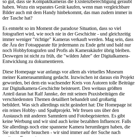
so gut, dass sie Kompaktkameras die Existenzberechtigung geraubt
haben. Wozu ein separates Gerät kaufen, wenn man vergleichbare
Bilder auch mit dem Handy hinbekommt, das man zudem immer in
der Tasche hat?
Es entsteht so im Moment die paradoxe Situation, dass so viel
fotografiert wird, wie noch nie in der Geschichte - und gleichzeitig
immer weniger "richtige" Kameras verkauft werden. Mag sein, dass
die Ära der Fotoapparate für jedermann zu Ende geht und bald nur
noch Hobbyfotografen und Profis als Kamerakäufer übrig bleiben.
Deswegen ist nicht zu früh, die "wilden Jahre" der Digitalkamera-
Entwicklung zu dokumentieren.
Diese Homepage war anfangs vor allem als virtuelles Museum
meiner Kamerasammlung gedacht. Inzwischen ist daraus ein Projekt
geworden, bei dem ein wachsender Kreis von Autoren tolle Beiträge
zur Digitalkamera-Geschichte beisteuert. Den weitaus größten
Anteil daran hat Ralf Jannke, der mit seinen Praxisbeiträgen die
verschiedensten Themen detailliert behandelt und großartig
bebildert. Was sich allerdings nicht geändert hat: Die Homepage ist
ein reines Hobby- und Spaßprojekt. Wir freuen uns über den
Austausch mit anderen Sammlern und Fotobegeisterten. Es gibt
keine Werbung und wir sind auch keine bezahlten Influencer. Falls
Sie allerdings noch eine spannene Kamera herumliegen haben, die
Sie nicht mehr brauchen - wir sind immer auf der Suche nach