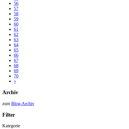
56
57
58
59
60
61
62
63
64
65
66
67
68
69
70
»
Archiv
zum
Blog-Archiv
Filter
Kategorie