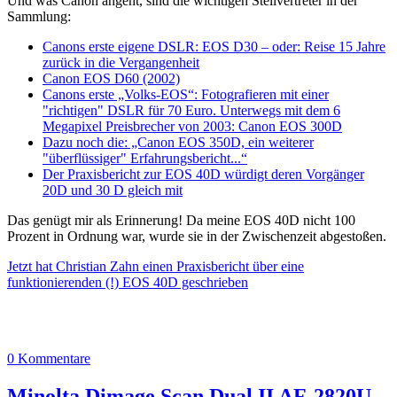
Und was Canon angeht, sind die wichtigen Stellvertreter in der
Sammlung:
Canons erste eigene DSLR: EOS D30 – oder: Reise 15 Jahre
zurück in die Vergangenheit
Canon EOS D60 (2002)
Canons erste „Volks-EOS“: Fotografieren mit einer
"richtigen" DSLR für 70 Euro. Unterwegs mit dem 6
Megapixel Preisbrecher von 2003: Canon EOS 300D
Dazu noch die: „Canon EOS 350D, ein weiterer
"überflüssiger" Erfahrungsbericht...“
Der Praxisbericht zur EOS 40D würdigt deren Vorgänger
20D und 30 D gleich mit
Das genügt mir als Erinnerung! Da meine EOS 40D nicht 100
Prozent in Ordnung war, wurde sie in der Zwischenzeit abgestoßen.
Jetzt hat Christian Zahn einen Praxisbericht über eine
funktionierenden (!) EOS 40D geschrieben
0 Kommentare
Minolta Dimage Scan Dual II AF-2820U