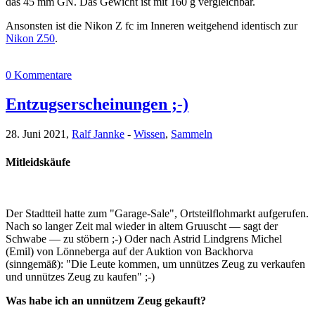
das 45 mm GN. Das Gewicht ist mit 160 g vergleichbar.
Ansonsten ist die Nikon Z fc im Inneren weitgehend identisch zur
Nikon Z50
.
0 Kommentare
Entzugserscheinungen ;-)
28. Juni 2021,
Ralf Jannke
-
Wissen
,
Sammeln
Mitleidskäufe
Der Stadtteil hatte zum "Garage-Sale", Ortsteilflohmarkt aufgerufen.
Nach so langer Zeit mal wieder in altem Gruuscht — sagt der
Schwabe — zu stöbern ;-) Oder nach Astrid Lindgrens Michel
(Emil) von Lönneberga auf der Auktion von Backhorva
(sinngemäß): "Die Leute kommen, um unnützes Zeug zu verkaufen
und unnützes Zeug zu kaufen" ;-)
Was habe ich an unnützem Zeug gekauft?