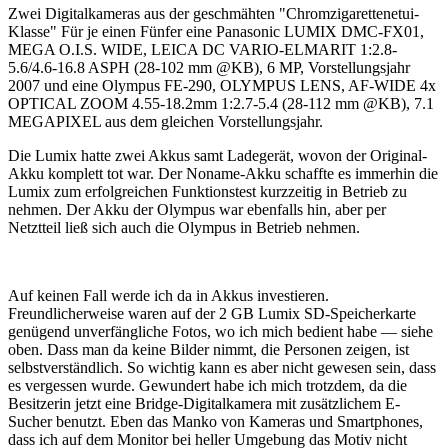
Zwei Digitalkameras aus der geschmähten "Chromzigarettenetui-
Klasse" Für je einen Fünfer eine Panasonic LUMIX DMC-FX01,
MEGA O.I.S. WIDE, LEICA DC VARIO-ELMARIT 1:2.8-
5.6/4.6-16.8 ASPH (28-102 mm @KB), 6 MP, Vorstellungsjahr
2007 und eine Olympus FE-290, OLYMPUS LENS, AF-WIDE 4x
OPTICAL ZOOM 4.55-18.2mm 1:2.7-5.4 (28-112 mm @KB), 7.1
MEGAPIXEL aus dem gleichen Vorstellungsjahr.
Die Lumix hatte zwei Akkus samt Ladegerät, wovon der Original-
Akku komplett tot war. Der Noname-Akku schaffte es immerhin die
Lumix zum erfolgreichen Funktionstest kurzzeitig in Betrieb zu
nehmen. Der Akku der Olympus war ebenfalls hin, aber per
Netztteil ließ sich auch die Olympus in Betrieb nehmen.
Auf keinen Fall werde ich da in Akkus investieren.
Freundlicherweise waren auf der 2 GB Lumix SD-Speicherkarte
genügend unverfängliche Fotos, wo ich mich bedient habe — siehe
oben. Dass man da keine Bilder nimmt, die Personen zeigen, ist
selbstverständlich. So wichtig kann es aber nicht gewesen sein, dass
es vergessen wurde. Gewundert habe ich mich trotzdem, da die
Besitzerin jetzt eine Bridge-Digitalkamera mit zusätzlichem E-
Sucher benutzt. Eben das Manko von Kameras und Smartphones,
dass ich auf dem Monitor bei heller Umgebung das Motiv nicht