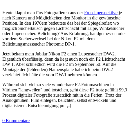
Heute klappt man fürs Fotografieren aus der
Froschperspektive
je
nach Kamera und Möglichkeiten den Monitor in die gewünschte
Position. In den 1970ern bedeutete das bei der Spiegelreflex wo
möglich Suchertausch gegen Lichtschacht mit Lupe, Winkelsucher
oder Lupensucher. Belichtung? Aus Erfahrung, handgemessen oder
vor dem Sucherwechsel bei der Nikon F2 mit dem
Belichtungsmesssucher Photomic DP-1.
Jetzt bekam mein Jubilar Nikon F2 einen Lupensucher DW-2.
Eigentlich überflüssig, denn da liegt auch noch ein F2 Lichtschacht
DW-1. Aber schließlich wird die F2 im September 50! Auf die
Montage der (fehlenden) Namensplatte habe ich beim DW-2
verzichtet. Ich hätte die vom DW-1 nehmen können.
Während sich viel zu viele wunderbare F2-Fotomaschinen in
Vitrinen "langweilen" und totstehen, geht diese F2 trotz gefühlt 99,9
Prozent digitaler Fotografie zusätzlich mit in die Ferien. Trotz der
Analogmühen: Film einlegen, belichten, selbst entwickeln und
digitalisieren. Entschleunigung pur ;-)
0 Kommentare