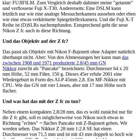
klar: FUJIFILM. Zum Vergleich deshalb dahinter meine "getarnte"
und verflossene Fuji X-T30. Andererseits: Eine DSLM kann
letztlich nur wie eine analoge Messucherkamera aussehen oder eben
wie eine etwas verkleinerte Spiegelreflexkamera. Und die Fuji X-T
Reihe ist (D)SLRs nachempfunden. Entsprechend geht die neue
Nikon Z fc auch in diese Richtung.
Und das Objektiv auf der Z fc?
Das passt als Objektiv mit Nikon F-Bajonett ohne Adapter natürlich
überhaupt nicht. Aber: Von den Abmessungen her kann man
das
zwischen 1968 und 1971 produzierte 2,8/45 mm GN
Nikkor
zurecht als "Pancake" bezeichnen: Durchmesser 64 x 20
mm Höhe, 52 mm Filter, 150 g. Dieses 45er erfuhr 2001 eine
Wiedergeburt in Form des AI-P 45mm 2,8. Ein MF-Nikkor mit
CPU. Wie das GN mit vier Linsen, aber mit 17 mm Höhe noch
flacher.
Und was hat das mit der Z fc zu tun?
Neben einem kompakten 2,8/28 mm, das es wohl zunächst nur für
die Z fc gibt, soll es möglicherweise von Nikon noch etwas in
Richtung "echtes" = flaches Pancake mit Z-Bajonett geben. Wir
werden sehen. Das Nikkor Z 28 mm 1:2.8 SE hat einen
Durchmesser von 71,5 mm und ist mit 43 mm doppelt so hoch wie