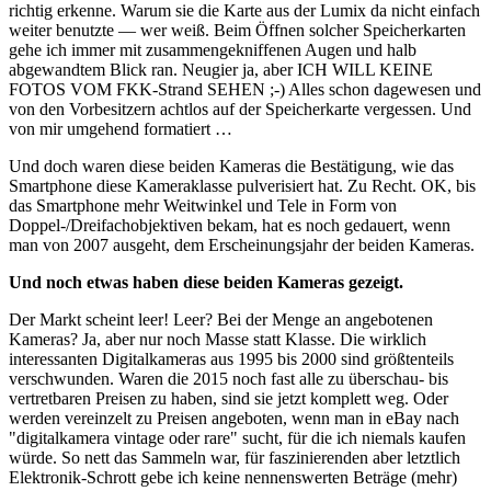
richtig erkenne. Warum sie die Karte aus der Lumix da nicht einfach
weiter benutzte — wer weiß. Beim Öffnen solcher Speicherkarten
gehe ich immer mit zusammengekniffenen Augen und halb
abgewandtem Blick ran. Neugier ja, aber ICH WILL KEINE
FOTOS VOM FKK-Strand SEHEN ;-) Alles schon dagewesen und
von den Vorbesitzern achtlos auf der Speicherkarte vergessen. Und
von mir umgehend formatiert …
Und doch waren diese beiden Kameras die Bestätigung, wie das
Smartphone diese Kameraklasse pulverisiert hat. Zu Recht. OK, bis
das Smartphone mehr Weitwinkel und Tele in Form von
Doppel-/Dreifachobjektiven bekam, hat es noch gedauert, wenn
man von 2007 ausgeht, dem Erscheinungsjahr der beiden Kameras.
Und noch etwas haben diese beiden Kameras gezeigt.
Der Markt scheint leer! Leer? Bei der Menge an angebotenen
Kameras? Ja, aber nur noch Masse statt Klasse. Die wirklich
interessanten Digitalkameras aus 1995 bis 2000 sind größtenteils
verschwunden. Waren die 2015 noch fast alle zu überschau- bis
vertretbaren Preisen zu haben, sind sie jetzt komplett weg. Oder
werden vereinzelt zu Preisen angeboten, wenn man in eBay nach
"digitalkamera vintage oder rare" sucht, für die ich niemals kaufen
würde. So nett das Sammeln war, für faszinierenden aber letztlich
Elektronik-Schrott gebe ich keine nennenswerten Beträge (mehr)