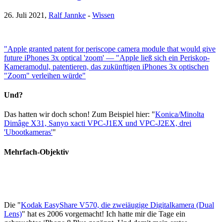
26. Juli 2021,
Ralf Jannke
-
Wissen
"Apple granted patent for periscope camera module that would give
future iPhones 3x optical 'zoom' — "Apple ließ sich ein Periskop-
Kameramodul, patentieren, das zukünftigen iPhones 3x optischen
"Zoom" verleihen würde"
Und?
Das hatten wir doch schon! Zum Beispiel hier: "
Konica/Minolta
Dimâge X31, Sanyo xacti VPC-J1EX und VPC-J2EX, drei
'Ubootkameras'
"
Mehrfach-Objektiv
Die "
Kodak EasyShare V570, die zweiäugige Digitalkamera (Dual
Lens)
" hat es 2006 vorgemacht! Ich hatte mir die Tage ein