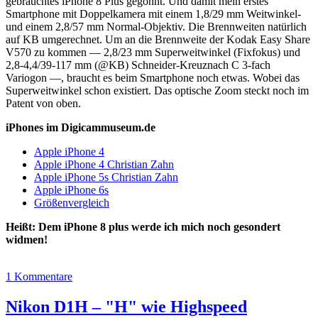
gebrauchtes iPhone 8 Plus gegönnt. Und damit mein erstes
Smartphone mit Doppelkamera mit einem 1,8/29 mm Weitwinkel-
und einem 2,8/57 mm Normal-Objektiv. Die Brennweiten natürlich
auf KB umgerechnet. Um an die Brennweite der Kodak Easy Share
V570 zu kommen — 2,8/23 mm Superweitwinkel (Fixfokus) und
2,8-4,4/39-117 mm (@KB) Schneider-Kreuznach C 3-fach
Variogon —, braucht es beim Smartphone noch etwas. Wobei das
Superweitwinkel schon existiert. Das optische Zoom steckt noch im
Patent von oben.
iPhones im Digicammuseum.de
Apple iPhone 4
Apple iPhone 4 Christian Zahn
Apple iPhone 5s Christian Zahn
Apple iPhone 6s
Größenvergleich
Heißt: Dem iPhone 8 plus werde ich mich noch gesondert
widmen!
1 Kommentare
Nikon D1H – "H" wie Highspeed