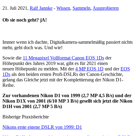
21. Juli 2021,
Ralf Jannke
-
Wissen
,
Sammeln
,
Ausprobieren
Ob sie noch geht? jA!
Immer wenn ich dachte, Digitalkamera-sammelmäßig passiert nichts
mehr, geht doch was. Und wie!
Sowie die
11 Megapixel Vollformat Canon EOS 1Ds
der
Höhepunkt des Jahres 2019 war, gibt es für 2021 einen
neuen Höhepunkt zu melden. Mit der
4 MP EOS 1D
und der
EOS
1Ds
als den beiden ersten Profi-DSLRs der Canon-Geschichte,
gelang das Gleiche jetzt mit der Komplettierung der Nikon D1-
Reihe.
Zur vorhandenen Nikon D1 von 1999 (2,7 MP 4,5 B/s) und der
Nikon D1X von 2001 (6/10 MP 3 B/s) gesellt sich jetzt die Nikon
D1H von 2001 (2,7 MP 5 B/s)
Bisherige Praxisberichte
Nikons erste eigene DSLR von 1999: D1