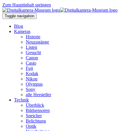
Zum Hauptinhalt springen
Toggle navigation
Blog
Kameras
Historie
Neuzugänge
Listen
Gesucht
Canon
Casio
Fuji
Kodak
Nikon
Olympus
Sony
alle Hersteller
Technik
Überblick
Bildsensoren
Speicher
Belichtung
Optik