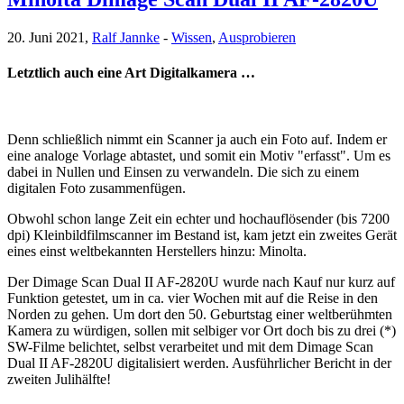
20. Juni 2021,
Ralf Jannke
-
Wissen
,
Ausprobieren
Letztlich auch eine Art Digitalkamera …
Denn schließlich nimmt ein Scanner ja auch ein Foto auf. Indem er
eine analoge Vorlage abtastet, und somit ein Motiv "erfasst". Um es
dabei in Nullen und Einsen zu verwandeln. Die sich zu einem
digitalen Foto zusammenfügen.
Obwohl schon lange Zeit ein echter und hochauflösender (bis 7200
dpi) Kleinbildfilmscanner im Bestand ist, kam jetzt ein zweites Gerät
eines einst weltbekannten Herstellers hinzu: Minolta.
Der Dimage Scan Dual II AF-2820U wurde nach Kauf nur kurz auf
Funktion getestet, um in ca. vier Wochen mit auf die Reise in den
Norden zu gehen. Um dort den 50. Geburtstag einer weltberühmten
Kamera zu würdigen, sollen mit selbiger vor Ort doch bis zu drei (*)
SW-Filme belichtet, selbst verarbeitet und mit dem Dimage Scan
Dual II AF-2820U digitalisiert werden. Ausführlicher Bericht in der
zweiten Julihälfte!