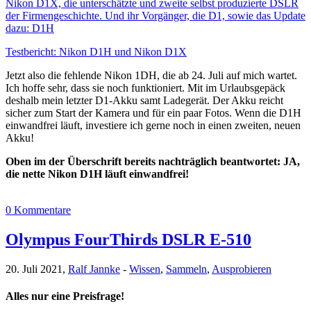
Nikon D1X, die unterschätzte und zweite selbst produzierte DSLR
der Firmengeschichte. Und ihr Vorgänger, die D1, sowie das Update
dazu: D1H
Testbericht: Nikon D1H und Nikon D1X
Jetzt also die fehlende Nikon 1DH, die ab 24. Juli auf mich wartet.
Ich hoffe sehr, dass sie noch funktioniert. Mit im Urlaubsgepäck
deshalb mein letzter D1-Akku samt Ladegerät. Der Akku reicht
sicher zum Start der Kamera und für ein paar Fotos. Wenn die D1H
einwandfrei läuft, investiere ich gerne noch in einen zweiten, neuen
Akku!
Oben im der Überschrift bereits nachträglich beantwortet: JA,
die nette Nikon D1H läuft einwandfrei!
0 Kommentare
Olympus FourThirds DSLR E-510
20. Juli 2021,
Ralf Jannke
-
Wissen
,
Sammeln
,
Ausprobieren
Alles nur eine Preisfrage!