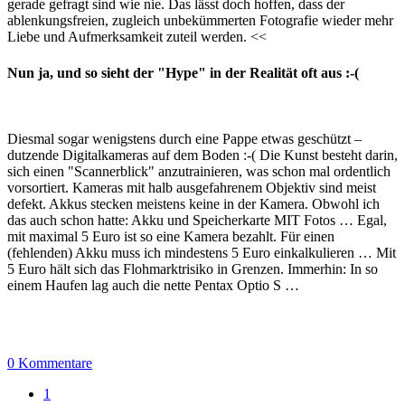
gerade gefragt sind wie nie. Das lässt doch hoffen, dass der
ablenkungsfreien, zugleich unbekümmerten Fotografie wieder mehr
Liebe und Aufmerksamkeit zuteil werden. <<
Nun ja, und so sieht der "Hype" in der Realität oft aus :-(
Diesmal sogar wenigstens durch eine Pappe etwas geschützt –
dutzende Digitalkameras auf dem Boden :-( Die Kunst besteht darin,
sich einen "Scannerblick" anzutrainieren, was schon mal ordentlich
vorsortiert. Kameras mit halb ausgefahrenem Objektiv sind meist
defekt. Akkus stecken meistens keine in der Kamera. Obwohl ich
das auch schon hatte: Akku und Speicherkarte MIT Fotos … Egal,
mit maximal 5 Euro ist so eine Kamera bezahlt. Für einen
(fehlenden) Akku muss ich mindestens 5 Euro einkalkulieren … Mit
5 Euro hält sich das Flohmarktrisiko in Grenzen. Immerhin: In so
einem Haufen lag auch die nette Pentax Optio S …
0 Kommentare
1