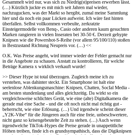
Gesammelt wird nur, was sich zu Niedrig(st)preisen erwerben lässt.
(…) Kürzlich juckte es mit mich seit Jahren mal wieder,
nachzugucken, was der Markt so hergibt, zumal meine Sammlung
hier und da noch ein paar Lücken aufweist. Ich wäre fast hinten
überfallen. Selbst vollkommen verbeulte, zerkratzte
Einsteigermodelle von Benq-, Casio oder anderen kaum gesuchten
Marken rangieren in vielen Inseraten bei 30-50 €. Derzeit gehypte
Knipsen wie die Powershot-S-Reihe (vor allem 95/100/110) stoßen
in Bestzustand Richtung Neupreis vor. (…) <<
O.K. Was Preise angeht, wird immer wieder der Fehler gemacht nur
in die Angebote zu schauen. Anstatt zu kontrollieren, für welche
Beträge Kamera x wirklich verkauft wurde!
>> Dieser Hype ist total überzogen. Zugleich meine ich zu
verstehen, was dahinter steckt. Ein Smartphone ist halt eine
seelenlose Ablenkungsmaschine: Knipsen, Chatten, SocIal Media -
am besten stundenlang und alles gleichzeitig. Da wirkt so ein
vergleichsweise schlichtes Gerät, wie eine (alte) Digitalkamera die
gerade mal eine Sache - und die oft noch nicht mal richtig gut -
beherrscht, wie eine Erlösung. (…) Und irgendwie scheint dieser
„Y2K-Vibe“ für die Jüngeren auch für eine freie, unbeschwertere,
nicht ganz so krisengebeutelte Zeit zu stehen. (…) Auch wenn
irgendwelche TikTok-Hypes die Preise gerade in unappetitliche
Höhen treiben, finde ich es grundsympathisch, dass die Digiknipsen