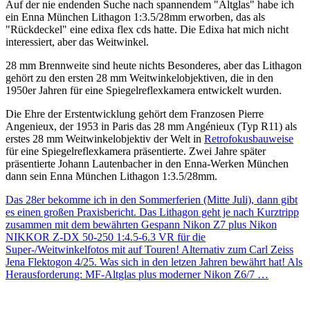
Auf der nie endenden Suche nach spannendem "Altglas" habe ich
ein Enna München Lithagon 1:3.5/28mm erworben, das als
"Rückdeckel" eine edixa flex cds hatte. Die Edixa hat mich nicht
interessiert, aber das Weitwinkel.
28 mm Brennweite sind heute nichts Besonderes, aber das Lithagon
gehört zu den ersten 28 mm Weitwinkelobjektiven, die in den
1950er Jahren für eine Spiegelreflexkamera entwickelt wurden.
Die Ehre der Erstentwicklung gehört dem Franzosen Pierre
Angenieux, der 1953 in Paris das 28 mm Angénieux (Typ R11) als
erstes 28 mm Weitwinkelobjektiv der Welt in
Retrofokusbauweise
für eine Spiegelreflexkamera präsentierte. Zwei Jahre später
präsentierte Johann Lautenbacher in den Enna-Werken München
dann sein Enna München Lithagon 1:3.5/28mm.
Das 28er bekomme ich in den Sommerferien (Mitte Juli), dann gibt
es einen großen Praxisbericht. Das Lithagon geht je nach Kurztripp
zusammen mit dem bewährten Gespann Nikon Z7 plus Nikon
NIKKOR Z-DX 50-250 1:4.5-6.3 VR für die
Super-/Weitwinkelfotos mit auf Touren! Alternativ zum Carl Zeiss
Jena Flektogon 4/25. Was sich in den letzen Jahren bewährt hat! Als
Herausforderung: MF-Altglas plus moderner Nikon Z6/7 …