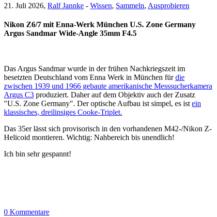
21. Juli 2026,
Ralf Jannke
-
Wissen
,
Sammeln
,
Ausprobieren
Nikon Z6/7 mit Enna-Werk München U.S. Zone Germany
Argus Sandmar Wide-Angle 35mm F4.5
Das Argus Sandmar wurde in der frühen Nachkriegszeit im
besetzten Deutschland vom Enna Werk in München für
die
zwischen 1939 und 1966 gebaute amerikanische Messsucherkamera
Argus C3
produziert. Daher auf dem Objektiv auch der Zusatz
"U.S. Zone Germany". Der optische Aufbau ist simpel, es ist
ein
klassisches, dreilinsiges Cooke-Triplet.
Das 35er lässt sich provisorisch in den vorhandenen M42-/Nikon Z-
Helicoid montieren. Wichtig: Nahbereich bis unendlich!
Ich bin sehr gespannt!
0 Kommentare