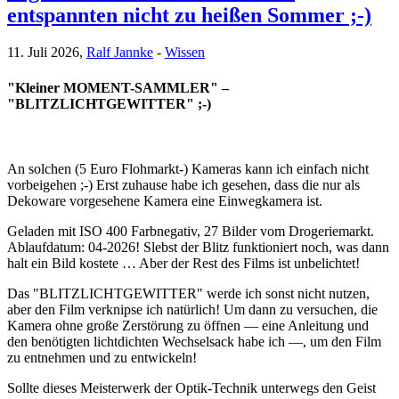
entspannten nicht zu heißen Sommer ;-)
11. Juli 2026,
Ralf Jannke
-
Wissen
"Kleiner MOMENT-SAMMLER" –
"BLITZLICHTGEWITTER" ;-)
An solchen (5 Euro Flohmarkt-) Kameras kann ich einfach nicht
vorbeigehen ;-) Erst zuhause habe ich gesehen, dass die nur als
Dekoware vorgesehene Kamera eine Einwegkamera ist.
Geladen mit ISO 400 Farbnegativ, 27 Bilder vom Drogeriemarkt.
Ablaufdatum: 04-2026! Slebst der Blitz funktioniert noch, was dann
halt ein Bild kostete … Aber der Rest des Films ist unbelichtet!
Das "BLITZLICHTGEWITTER" werde ich sonst nicht nutzen,
aber den Film verknipse ich natürlich! Um dann zu versuchen, die
Kamera ohne große Zerstörung zu öffnen — eine Anleitung und
den benötigten lichtdichten Wechselsack habe ich —, um den Film
zu entnehmen und zu entwickeln!
Sollte dieses Meisterwerk der Optik-Technik unterwegs den Geist