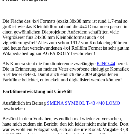
Die Fläche des 4x4 Formats (exakt 38x38 mm) ist rund 1,7-mal so
groß ist wie das Kleinbildformat und die 4x4 Diarahmen passen in
einen gewöhnlichen Diaprojektor. Außerdem schaff(t)en viele
Vergrößerer fürs 24x36 mm Kleinbildformat auch 4x4
vignettierungsfrei! Alles zum schon 1912 von Kodak eingeführten
und heute fast verschwundenen 4x4 Rollfilm Format ist sehr gut im
Wikipediabeitrag zur AGFA ISOLY beschrieben!
Als Kamera steht die funktionierende zweiäugige
KINO-44
bereit.
Die in Erinnerung an meinen Vater erworbene einäugige Komaflex
S ist leider defekt. Damit auch endlich die 2009 abgelaufenen
Farbfilme belichtet, entwickelt und digitalisiert werden können!
Farbfilmentwicklung mit CineStill
Ausführlich im Beitrag
SMENA SYMBOL T-43 4/40 LOMO
beschrieben
Bestärkt in dem Vorhaben, es endlich mal wieder zu versuchen,
hatte mich zudem ein Bericht, den ich leider nicht mehr finde. Dort
war es wohl ein Fotograf satt, sich an die irre Kodak-Vorgabe 37,8