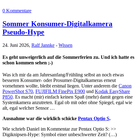
0 Kommentare
Sommer Konsumer-Digitalkamera
Pseudo-Hype
24. Juni 2026,
Ralf Jannke
-
Wissen
Es geht unweigerlich auf die Sommerferien zu. Und ich hatte es
schon kommen sehen ;-)
Was ich mir da am Jahresanfang/Frühling selbst an noch etwas
besseren Konsumer- oder Prosumer-Digitalkameras erneut
vornehmen wollte, bleibt erstmal liegen. Unter anderem die
Canon
PowerShot S70
,
FUJIFILM FinePix E900
und
Kodak EasyShare
P850
. Es macht (mir) einfach keinen Spaß (mehr) damit gegen eine
Systemkamera anzutreten. Egal ob mit oder ohne Spiegel, egal wie
alt, egal welcher Sensor …
Ausnahme war die wirklich schicke
Pentax Optio S
.
Wie schrieb Daniel im Kommentar zur Pentax Optio S: >>
Digiknipsen-Hype: Symbol einer unbeschwerter Zeit? (…)