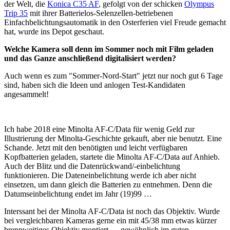
der Welt, die
Konica C35 AF
, gefolgt von der schicken
Olympus
Trip 35
mit ihrer Batterielos-Selenzellen-betriebenen
Einfachbelichtungsautomatik in den Osterferien viel Freude gemacht
hat, wurde ins Depot geschaut.
Welche Kamera soll denn im Sommer noch mit Film geladen
und das Ganze anschließend digitalisiert werden?
Auch wenn es zum "Sommer-Nord-Start" jetzt nur noch gut 6 Tage
sind, haben sich die Ideen und anlogen Test-Kandidaten
angesammelt!
Ich habe 2018 eine Minolta AF-C/Data für wenig Geld zur
Illustrierung der Minolta-Geschichte gekauft, aber nie benutzt. Eine
Schande. Jetzt mit den benötigten und leicht verfügbaren
Kopfbatterien geladen, startete die Minolta AF-C/Data auf Anhieb.
Auch der Blitz und die Datenrückwand/-einbelichtung
funktionieren. Die Dateneinbelichtung werde ich aber nicht
einsetzen, um dann gleich die Batterien zu entnehmen. Denn die
Datumseinbelichtung endet im Jahr (19)99 …
Interssant bei der Minolta AF-C/Data ist noch das Objektiv. Wurde
bei vergleichbaren Kameras gerne ein mit 45/38 mm etwas kürzer
brennweitiges Objektiv montiert — gewöhnlich im guten