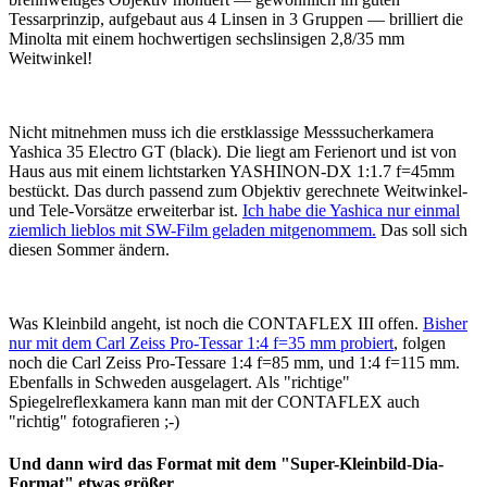
Tessarprinzip, aufgebaut aus 4 Linsen in 3 Gruppen — brilliert die
Minolta mit einem hochwertigen sechslinsigen 2,8/35 mm
Weitwinkel!
Nicht mitnehmen muss ich die erstklassige Messsucherkamera
Yashica 35 Electro GT (black). Die liegt am Ferienort und ist von
Haus aus mit einem lichtstarken YASHINON-DX 1:1.7 f=45mm
bestückt. Das durch passend zum Objektiv gerechnete Weitwinkel-
und Tele-Vorsätze erweiterbar ist.
Ich habe die Yashica nur einmal
ziemlich lieblos mit SW-Film geladen mitgenommem.
Das soll sich
diesen Sommer ändern.
Was Kleinbild angeht, ist noch die CONTAFLEX III offen.
Bisher
nur mit dem Carl Zeiss Pro-Tessar 1:4 f=35 mm probiert
, folgen
noch die Carl Zeiss Pro-Tessare 1:4 f=85 mm, und 1:4 f=115 mm.
Ebenfalls in Schweden ausgelagert. Als "richtige"
Spiegelreflexkamera kann man mit der CONTAFLEX auch
"richtig" fotografieren ;-)
Und dann wird das Format mit dem "Super-Kleinbild-Dia-
Format" etwas größer