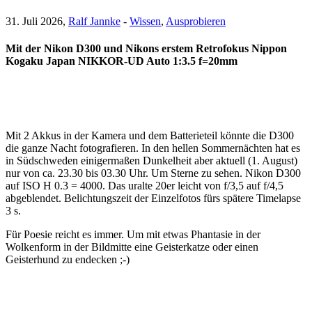
31. Juli 2026,
Ralf Jannke
-
Wissen
,
Ausprobieren
Mit der Nikon D300 und Nikons erstem Retrofokus Nippon
Kogaku Japan NIKKOR-UD Auto 1:3.5 f=20mm
Mit 2 Akkus in der Kamera und dem Batterieteil könnte die D300
die ganze Nacht fotografieren. In den hellen Sommernächten hat es
in Südschweden einigermaßen Dunkelheit aber aktuell (1. August)
nur von ca. 23.30 bis 03.30 Uhr. Um Sterne zu sehen. Nikon D300
auf ISO H 0.3 = 4000. Das uralte 20er leicht von f/3,5 auf f/4,5
abgeblendet. Belichtungszeit der Einzelfotos fürs spätere Timelapse
3 s.
Für Poesie reicht es immer. Um mit etwas Phantasie in der
Wolkenform in der Bildmitte eine Geisterkatze oder einen
Geisterhund zu endecken ;-)