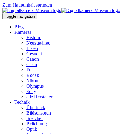
Zum Hauptinhalt springen
Toggle navigation
Blog
Kameras
Historie
Neuzugänge
Listen
Gesucht
Canon
Casio
Fuji
Kodak
Nikon
Olympus
Sony
alle Hersteller
Technik
Überblick
Bildsensoren
Speicher
Belichtung
Optik