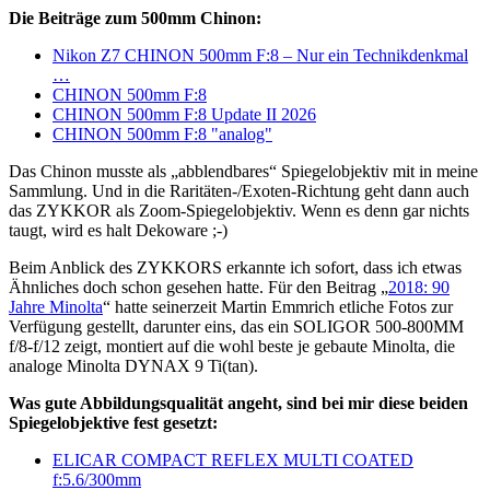
Die Beiträge zum 500mm Chinon:
Nikon Z7 CHINON 500mm F:8 – Nur ein Technikdenkmal
…
CHINON 500mm F:8
CHINON 500mm F:8 Update II 2026
CHINON 500mm F:8 "analog"
Das Chinon musste als „abblendbares“ Spiegelobjektiv mit in meine
Sammlung. Und in die Raritäten-/Exoten-Richtung geht dann auch
das ZYKKOR als Zoom-Spiegelobjektiv. Wenn es denn gar nichts
taugt, wird es halt Dekoware ;-)
Beim Anblick des ZYKKORS erkannte ich sofort, dass ich etwas
Ähnliches doch schon gesehen hatte. Für den Beitrag „
2018: 90
Jahre Minolta
“ hatte seinerzeit Martin Emmrich etliche Fotos zur
Verfügung gestellt, darunter eins, das ein SOLIGOR 500-800MM
f/8-f/12 zeigt, montiert auf die wohl beste je gebaute Minolta, die
analoge Minolta DYNAX 9 Ti(tan).
Was gute Abbildungsqualität angeht, sind bei mir diese beiden
Spiegelobjektive fest gesetzt:
ELICAR COMPACT REFLEX MULTI COATED
f:5.6/300mm