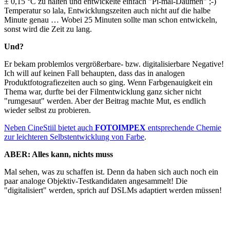
± 0,15 °C zu halten und entwickelte einfach "Pi-mal-Daumen" ;-)
Temperatur so lala, Entwicklungszeiten auch nicht auf die halbe
Minute genau … Wobei 25 Minuten sollte man schon entwickeln,
sonst wird die Zeit zu lang.
Und?
Er bekam problemlos vergrößerbare- bzw. digitalisierbare Negative!
Ich will auf keinen Fall behaupten, dass das in analogen
Produktfotografiezeiten auch so ging. Wenn Farbgenauigkeit ein
Thema war, durfte bei der Filmentwicklung ganz sicher nicht
"rumgesaut" werden. Aber der Beitrag machte Mut, es endlich
wieder selbst zu probieren.
Neben CineStiil bietet auch
FOTOIMPEX
entsprechende Chemie
zur leichteren Selbstentwicklung von Farbe
.
ABER: Alles kann, nichts muss
Mal sehen, was zu schaffen ist. Denn da haben sich auch noch ein
paar analoge Objektiv-Testkandidaten angesammelt! Die
"digitalisiert" werden, sprich auf DSLMs adaptiert werden müssen!