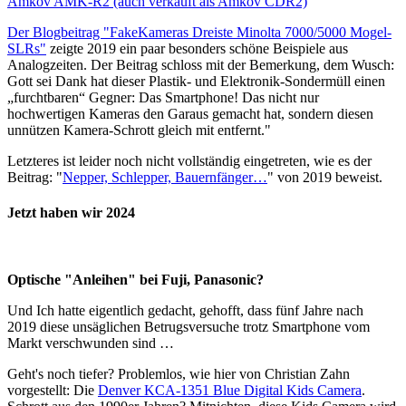
Amkov AMK-R2 (auch verkauft als Amkov CDR2)
Der Blogbeitrag "FakeKameras Dreiste Minolta 7000/5000 Mogel-
SLRs"
zeigte 2019 ein paar besonders schöne Beispiele aus
Analogzeiten. Der Beitrag schloss mit der Bemerkung, dem Wusch:
Gott sei Dank hat dieser Plastik- und Elektronik-Sondermüll einen
„furchtbaren“ Gegner: Das Smartphone! Das nicht nur
hochwertigen Kameras den Garaus gemacht hat, sondern diesen
unnützen Kamera-Schrott gleich mit entfernt."
Letzteres ist leider noch nicht vollständig eingetreten, wie es der
Beitrag: "
Nepper, Schlepper, Bauernfänger…
" von 2019 beweist.
Jetzt haben wir 2024
Optische "Anleihen" bei Fuji, Panasonic?
Und Ich hatte eigentlich gedacht, gehofft, dass fünf Jahre nach
2019 diese unsäglichen Betrugsversuche trotz Smartphone vom
Markt verschwunden sind …
Geht's noch tiefer? Problemlos, wie hier von Christian Zahn
vorgestellt: Die
Denver KCA-1351 Blue Digital Kids Camera
.