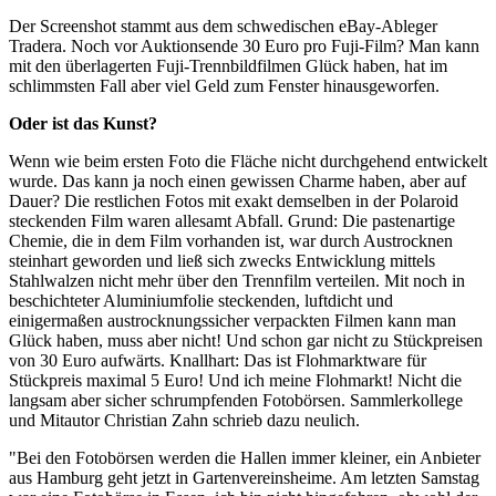
Der Screenshot stammt aus dem schwedischen eBay-Ableger
Tradera. Noch vor Auktionsende 30 Euro pro Fuji-Film? Man kann
mit den überlagerten Fuji-Trennbildfilmen Glück haben, hat im
schlimmsten Fall aber viel Geld zum Fenster hinausgeworfen.
Oder ist das Kunst?
Wenn wie beim ersten Foto die Fläche nicht durchgehend entwickelt
wurde. Das kann ja noch einen gewissen Charme haben, aber auf
Dauer? Die restlichen Fotos mit exakt demselben in der Polaroid
steckenden Film waren allesamt Abfall. Grund: Die pastenartige
Chemie, die in dem Film vorhanden ist, war durch Austrocknen
steinhart geworden und ließ sich zwecks Entwicklung mittels
Stahlwalzen nicht mehr über den Trennfilm verteilen. Mit noch in
beschichteter Aluminiumfolie steckenden, luftdicht und
einigermaßen austrocknungssicher verpackten Filmen kann man
Glück haben, muss aber nicht! Und schon gar nicht zu Stückpreisen
von 30 Euro aufwärts. Knallhart: Das ist Flohmarktware für
Stückpreis maximal 5 Euro! Und ich meine Flohmarkt! Nicht die
langsam aber sicher schrumpfenden Fotobörsen. Sammlerkollege
und Mitautor Christian Zahn schrieb dazu neulich.
"Bei den Fotobörsen werden die Hallen immer kleiner, ein Anbieter
aus Hamburg geht jetzt in Gartenvereinsheime. Am letzten Samstag