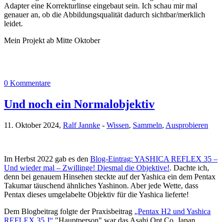
Adapter eine Korrekturlinse eingebaut sein. Ich schau mir mal
genauer an, ob die Abbildungsqualität dadurch sichtbar/merklich
leidet.
Mein Projekt ab Mitte Oktober
0 Kommentare
Und noch ein Normalobjektiv
11. Oktober 2024,
Ralf Jannke
-
Wissen
,
Sammeln
,
Ausprobieren
Im Herbst 2022 gab es den
Blog-Eintrag: YASHICA REFLEX 35 –
Und wieder mal – Zwillinge! Diesmal die Objektive!
. Dachte ich,
denn bei genauem Hinsehen steckte auf der Yashica ein dem Pentax
Takumar täuschend ähnliches Yashinon. Aber jede Wette, dass
Pentax dieses umgelabelte Objektiv für die Yashica lieferte!
Dem Blogbeitrag folgte der Praxisbeitrag
„Pentax H2 und Yashica
REFLEX 35 J“
"Hauptperson" war das Asahi Opt Co. Japan