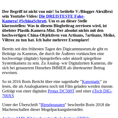
Der Begriff ist nicht von mir! So betitelte V-/Blogger AlexiBexi
sein Youtube-Video:
Die DREISTESTE Fake-
Kamera! #SchinaSchrott
. Um es an dieser Stelle
klarzustellen: Was in diesem Blogbeitrag zerrissen wird, ist
übelster Plastik-Kamera-Mist. Der absolut nichts mit den
hochwertigen China-Objektiven von Artisans, 7artisans, Meike,
Viltrox zu tun hat. Ich habe mehrere Exemplare!
Bereits seit den frühesten Tagen des Digicammuseum.de gibt es
Beiträge zu Kameras, die durch ihr Äußeres vortäuschen eine
hochwertige (digitale) Spiegelreflex-oder aktuell spiegellose
Systemkamera zu sein. Zu Analog- wie Digitalzeiten Kameras, die
sich bei genauerem Hinsehen IMMER als überteuerter Betrug
erweisen.
So ist 2016 Boris Bericht über eine sagenhafte "
Kanomatic
" zu
lesen, die als Analogkamera noch mit Film geladen werden musste.
Gefolgt von einer digitalen
Protax DC500T
und einer
eTech DIG-
700XS
Unter der Überschrift "
Blendgranaten
" beschreibt Boris 2018 die
Machenschaften dieser Mogelpackungshersteller.