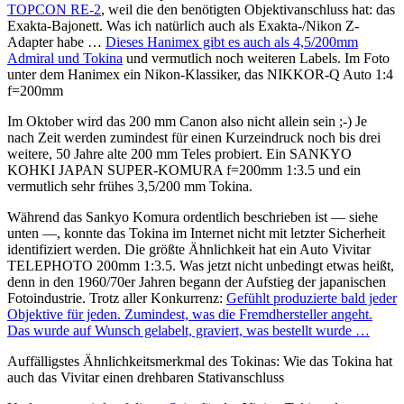
TOPCON RE-2
, weil die den benötigten Objektivanschluss hat: das
Exakta-Bajonett. Was ich natürlich auch als Exakta-/Nikon Z-
Adapter habe …
Dieses Hanimex gibt es auch als 4,5/200mm
Admiral und Tokina
und vermutlich noch weiteren Labels. Im Foto
unter dem Hanimex ein Nikon-Klassiker, das NIKKOR-Q Auto 1:4
f=200mm
Im Oktober wird das 200 mm Canon also nicht allein sein ;-) Je
nach Zeit werden zumindest für einen Kurzeindruck noch bis drei
weitere, 50 Jahre alte 200 mm Teles probiert. Ein SANKYO
KOHKI JAPAN SUPER-KOMURA f=200mm 1:3.5 und ein
vermutlich sehr frühes 3,5/200 mm Tokina.
Während das Sankyo Komura ordentlich beschrieben ist — siehe
unten —, konnte das Tokina im Internet nicht mit letzter Sicherheit
identifiziert werden. Die größte Ähnlichkeit hat ein Auto Vivitar
TELEPHOTO 200mm 1:3.5. Was jetzt nicht unbedingt etwas heißt,
denn in den 1960/70er Jahren begann der Aufstieg der japanischen
Fotoindustrie. Trotz aller Konkurrenz:
Gefühlt produzierte bald jeder
Objektive für jeden. Zumindest, was die Fremdhersteller angeht.
Das wurde auf Wunsch gelabelt, graviert, was bestellt wurde …
Auffälligstes Ähnlichkeitsmerkmal des Tokinas: Wie das Tokina hat
auch das Vivitar einen drehbaren Stativanschluss