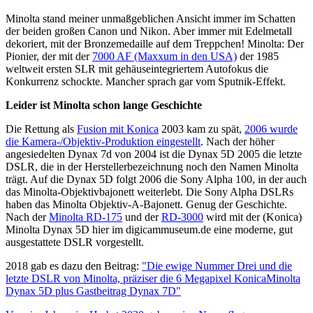
Minolta stand meiner unmaßgeblichen Ansicht immer im Schatten
der beiden großen Canon und Nikon. Aber immer mit Edelmetall
dekoriert, mit der Bronzemedaille auf dem Treppchen! Minolta: Der
Pionier, der mit der
7000 AF (Maxxum in den USA)
der 1985
weltweit ersten SLR mit gehäuseintegriertem Autofokus die
Konkurrenz schockte. Mancher sprach gar vom Sputnik-Effekt.
Leider ist Minolta schon lange Geschichte
Die Rettung als
Fusion mit Konica
2003 kam zu spät,
2006 wurde
die Kamera-/Objektiv-Produktion eingestellt
. Nach der höher
angesiedelten Dynax 7d von 2004 ist die Dynax 5D 2005 die letzte
DSLR, die in der Herstellerbezeichnung noch den Namen Minolta
trägt. Auf die Dynax 5D folgt 2006 die Sony Alpha 100, in der auch
das Minolta-Objektivbajonett weiterlebt. Die Sony Alpha DSLRs
haben das Minolta Objektiv-A-Bajonett. Genug der Geschichte.
Nach der
Minolta RD-175
und der
RD-3000
wird mit der (Konica)
Minolta Dynax 5D hier im digicammuseum.de eine moderne, gut
ausgestattete DSLR vorgestellt.
2018 gab es dazu den Beitrag:
"Die ewige Nummer Drei und die
letzte DSLR von Minolta, präziser die 6 Megapixel KonicaMinolta
Dynax 5D plus Gastbeitrag Dynax 7D"