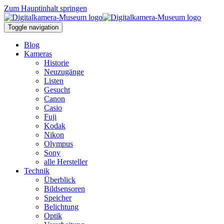
Zum Hauptinhalt springen
Toggle navigation
Blog
Kameras
Historie
Neuzugänge
Listen
Gesucht
Canon
Casio
Fuji
Kodak
Nikon
Olympus
Sony
alle Hersteller
Technik
Überblick
Bildsensoren
Speicher
Belichtung
Optik