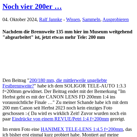
Noch vier 200er …
04. Oktober 2024,
Ralf Jannke
-
Wissen
,
Sammeln
,
Ausprobieren
Nachdem die Brennweite 135 mm hier im Museum weitgehend
"abgearbeitet" ist, jetzt etwas mehr Tele: 200 mm
Den Beitrag "
200/180 mm, die mittlerweile ungeliebte
Festbrennweite?
" habe ich dem SOLIGOR TELE-AUTO 1:3.3
f=200mm gewidmet. Der Beitrag endet mit der Bemerkung "Im
Herbst geht es mit der CANON LENS FD 200mm 1:4 ins
voraussichtliche Finale …" Zu meiner Schande habe ich mit dem
200 mm Canon seit Herbst 2023 noch kein einziges Foto
geschossen :-( Da wird es wirklich Zeit! Zuvor wurden noch ein
paar
Eindrücke von einem REVUE/Petri 1:4 f=200mm
gezeigt.
Im ersten Foto eine
HANIMEX TELE-LENS 1:4.5 f=200mm
, das
ich bisher erst einmal kurz probiert habe. Montiert auf meine