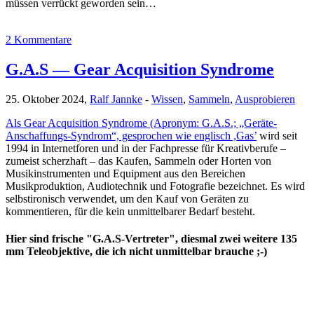
müssen verrückt geworden sein…
2 Kommentare
G.A.S — Gear Acquisition Syndrome
25. Oktober 2024,
Ralf Jannke
-
Wissen
,
Sammeln
,
Ausprobieren
Als Gear Acquisition Syndrome (Apronym: G.A.S.; „Geräte-
Anschaffungs-Syndrom“, gesprochen wie englisch ,Gas’
wird seit
1994 in Internetforen und in der Fachpresse für Kreativberufe –
zumeist scherzhaft – das Kaufen, Sammeln oder Horten von
Musikinstrumenten und Equipment aus den Bereichen
Musikproduktion, Audiotechnik und Fotografie bezeichnet. Es wird
selbstironisch verwendet, um den Kauf von Geräten zu
kommentieren, für die kein unmittelbarer Bedarf besteht.
Hier sind frische "G.A.S-Vertreter", diesmal zwei weitere 135
mm Teleobjektive, die ich nicht unmittelbar brauche ;-)