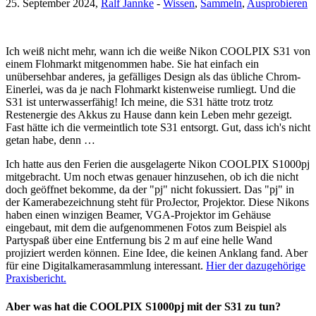
25. September 2024,
Ralf Jannke
-
Wissen
,
Sammeln
,
Ausprobieren
Ich weiß nicht mehr, wann ich die weiße Nikon COOLPIX S31 von
einem Flohmarkt mitgenommen habe. Sie hat einfach ein
unübersehbar anderes, ja gefälliges Design als das übliche Chrom-
Einerlei, was da je nach Flohmarkt kistenweise rumliegt. Und die
S31 ist unterwasserfähig! Ich meine, die S31 hätte trotz trotz
Restenergie des Akkus zu Hause dann kein Leben mehr gezeigt.
Fast hätte ich die vermeintlich tote S31 entsorgt. Gut, dass ich's nicht
getan habe, denn …
Ich hatte aus den Ferien die ausgelagerte Nikon COOLPIX S1000pj
mitgebracht. Um noch etwas genauer hinzusehen, ob ich die nicht
doch geöffnet bekomme, da der "pj" nicht fokussiert. Das "pj" in
der Kamerabezeichnung steht für ProJector, Projektor. Diese Nikons
haben einen winzigen Beamer, VGA-Projektor im Gehäuse
eingebaut, mit dem die aufgenommenen Fotos zum Beispiel als
Partyspaß über eine Entfernung bis 2 m auf eine helle Wand
projiziert werden können. Eine Idee, die keinen Anklang fand. Aber
für eine Digitalkamerasammlung interessant.
Hier der dazugehörige
Praxisbericht.
Aber was hat die COOLPIX S1000pj mit der S31 zu tun?