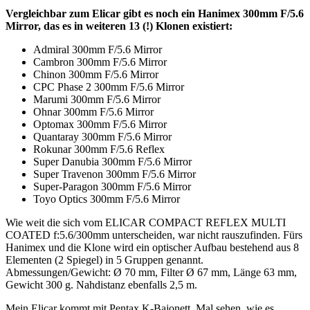
Vergleichbar zum Elicar gibt es noch ein Hanimex 300mm F/5.6
Mirror, das es in weiteren 13 (!) Klonen existiert:
Admiral 300mm F/5.6 Mirror
Cambron 300mm F/5.6 Mirror
Chinon 300mm F/5.6 Mirror
CPC Phase 2 300mm F/5.6 Mirror
Marumi 300mm F/5.6 Mirror
Ohnar 300mm F/5.6 Mirror
Optomax 300mm F/5.6 Mirror
Quantaray 300mm F/5.6 Mirror
Rokunar 300mm F/5.6 Reflex
Super Danubia 300mm F/5.6 Mirror
Super Travenon 300mm F/5.6 Mirror
Super-Paragon 300mm F/5.6 Mirror
Toyo Optics 300mm F/5.6 Mirror
Wie weit die sich vom ELICAR COMPACT REFLEX MULTI
COATED f:5.6/300mm unterscheiden, war nicht rauszufinden. Fürs
Hanimex und die Klone wird ein optischer Aufbau bestehend aus 8
Elementen (2 Spiegel) in 5 Gruppen genannt.
Abmessungen/Gewicht: Ø 70 mm, Filter Ø 67 mm, Länge 63 mm,
Gewicht 300 g. Nahdistanz ebenfalls 2,5 m.
Mein Elicar kommt mit Pentax K-Bajonett. Mal sehen, wie es