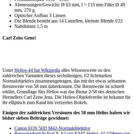
Abmessungen/Gewicht: Ø 63 mm, l = 133 mm Filter Ø 49
mm, 270 g
Optischer Aufbau 3 Linsen
Die Blende besteht aus 14 Lamellen, kleinste Blende f/22
Nahdistanz 1,5 m
Carl Zeiss Gene!
Unter
Helios-44 hat Wikipedia
alles Wissenswerte zu den
zahlreichen Varianten dieses sechslinsigen, f/2 lichtstarken
Normalobjektivs zusammengetragen, das mit der etwas seltsamen
Brennweite von 58 mm daherkommt. Die Brennweite ist schnell
erklärt, Grundlage fürs Helios war das Biotar 2/58 des deutschen
Herstellers Carl Zeiss Jena. Die Helios-Objektivreihe ist bekannt für
ihr elliptisch zum Rand hin verzerrtes Bokeh.
Einigen der zahlreichen Versionen des 58 mm Helios haben wir
bisher sieben Beiträge gewidmet:
Canon EOS 50D M42-Normalobjektive
Reparaturbericht Fuji X-E2 mit KMZ Helios-44 2/58mm von