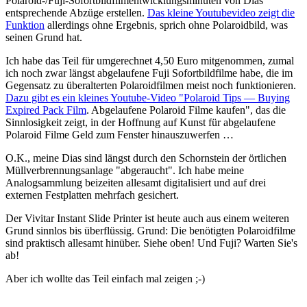
Polaroid-/Fuji-Sofortbildfilmentwicklungsminuten von Dias
entsprechende Abzüge erstellen.
Das kleine Youtubevideo zeigt die
Funktion
allerdings ohne Ergebnis, sprich ohne Polaroidbild, was
seinen Grund hat.
Ich habe das Teil für umgerechnet 4,50 Euro mitgenommen, zumal
ich noch zwar längst abgelaufene Fuji Sofortbildfilme habe, die im
Gegensatz zu überalterten Polaroidfilmen meist noch funktionieren.
Dazu gibt es ein kleines Youtube-Video "Polaroid Tips — Buying
Expired Pack Film
. Abgelaufene Polaroid Filme kaufen", das die
Sinnlosigkeit zeigt, in der Hoffnung auf Kunst für abgelaufene
Polaroid Filme Geld zum Fenster hinauszuwerfen …
O.K., meine Dias sind längst durch den Schornstein der örtlichen
Müllverbrennungsanlage "abgeraucht". Ich habe meine
Analogsammlung beizeiten allesamt digitalisiert und auf drei
externen Festplatten mehrfach gesichert.
Der Vivitar Instant Slide Printer ist heute auch aus einem weiteren
Grund sinnlos bis überflüssig. Grund: Die benötigten Polaroidfilme
sind praktisch allesamt hinüber. Siehe oben! Und Fuji? Warten Sie's
ab!
Aber ich wollte das Teil einfach mal zeigen ;-)