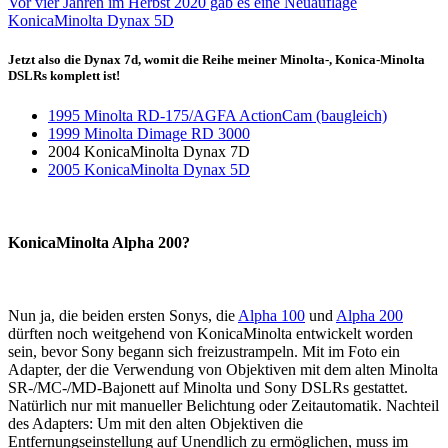
Vor vier Jahren im Herbst 2020 gab es eine Neuauflage
KonicaMinolta Dynax 5D
Jetzt also die Dynax 7d, womit die Reihe meiner Minolta-, Konica-Minolta
DSLRs komplett ist!
1995 Minolta RD-175/AGFA ActionCam (baugleich)
1999 Minolta Dimage RD 3000
2004 KonicaMinolta Dynax 7D
2005 KonicaMinolta Dynax 5D
KonicaMinolta Alpha 200?
Nun ja, die beiden ersten Sonys, die
Alpha 100
und
Alpha 200
dürften noch weitgehend von KonicaMinolta entwickelt worden
sein, bevor Sony begann sich freizustrampeln. Mit im Foto ein
Adapter, der die Verwendung von Objektiven mit dem alten Minolta
SR-/MC-/MD-Bajonett auf Minolta und Sony DSLRs gestattet.
Natürlich nur mit manueller Belichtung oder Zeitautomatik. Nachteil
des Adapters: Um mit den alten Objektiven die
Entfernungseinstellung auf Unendlich zu ermöglichen, muss im