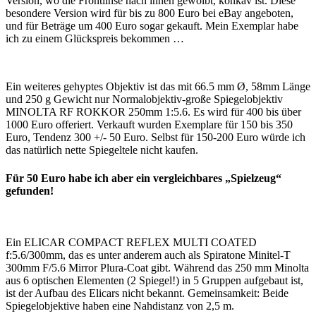
Version, wo die Frontlinse nach innen gewölbt, konkav ist. Diese
besondere Version wird für bis zu 800 Euro bei eBay angeboten,
und für Beträge um 400 Euro sogar gekauft. Mein Exemplar habe
ich zu einem Glückspreis bekommen …
Ein weiteres gehyptes Objektiv ist das mit 66.5 mm Ø, 58mm Länge
und 250 g Gewicht nur Normalobjektiv-große Spiegelobjektiv
MINOLTA RF ROKKOR 250mm 1:5.6. Es wird für 400 bis über
1000 Euro offeriert. Verkauft wurden Exemplare für 150 bis 350
Euro, Tendenz 300 +/- 50 Euro. Selbst für 150-200 Euro würde ich
das natürlich nette Spiegeltele nicht kaufen.
Für 50 Euro habe ich aber ein vergleichbares „Spielzeug“
gefunden!
Ein ELICAR COMPACT REFLEX MULTI COATED
f:5.6/300mm, das es unter anderem auch als Spiratone Minitel-T
300mm F/5.6 Mirror Plura-Coat gibt. Während das 250 mm Minolta
aus 6 optischen Elementen (2 Spiegel!) in 5 Gruppen aufgebaut ist,
ist der Aufbau des Elicars nicht bekannt. Gemeinsamkeit: Beide
Spiegelobjektive haben eine Nahdistanz von 2,5 m.