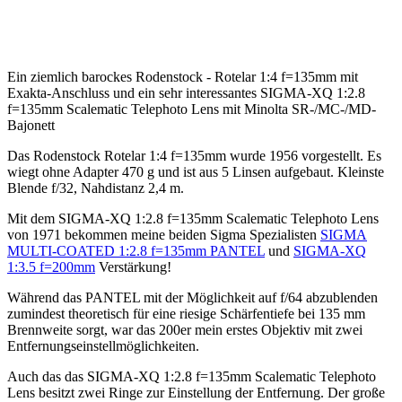
Ein ziemlich barockes Rodenstock - Rotelar 1:4 f=135mm mit
Exakta-Anschluss und ein sehr interessantes SIGMA-XQ 1:2.8
f=135mm Scalematic Telephoto Lens mit Minolta SR-/MC-/MD-
Bajonett
Das Rodenstock Rotelar 1:4 f=135mm wurde 1956 vorgestellt. Es
wiegt ohne Adapter 470 g und ist aus 5 Linsen aufgebaut. Kleinste
Blende f/32, Nahdistanz 2,4 m.
Mit dem SIGMA-XQ 1:2.8 f=135mm Scalematic Telephoto Lens
von 1971 bekommen meine beiden Sigma Spezialisten
SIGMA
MULTI-COATED 1:2.8 f=135mm PANTEL
und
SIGMA-XQ
1:3.5 f=200mm
Verstärkung!
Während das PANTEL mit der Möglichkeit auf f/64 abzublenden
zumindest theoretisch für eine riesige Schärfentiefe bei 135 mm
Brennweite sorgt, war das 200er mein erstes Objektiv mit zwei
Entfernungseinstellmöglichkeiten.
Auch das das SIGMA-XQ 1:2.8 f=135mm Scalematic Telephoto
Lens besitzt zwei Ringe zur Einstellung der Entfernung. Der große