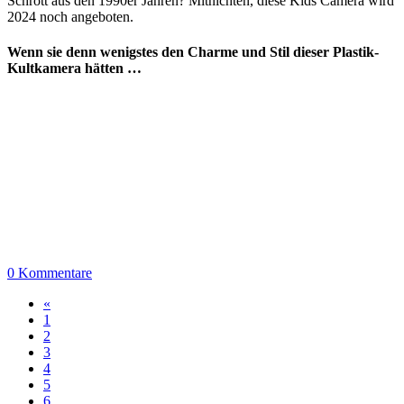
Schrott aus den 1990er Jahren? Mitnichten, diese Kids Camera wird
2024 noch angeboten.
Wenn sie denn wenigstes den Charme und Stil dieser Plastik-
Kultkamera hätten …
0 Kommentare
«
1
2
3
4
5
6