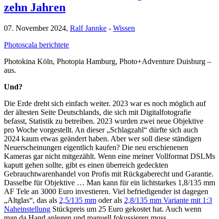
zehn Jahren
07. November 2024,
Ralf Jannke
-
Wissen
Photoscala berichtete
Photokina Köln, Photopia Hamburg, Photo+Adventure Duisburg –
aus.
Und?
Die Erde dreht sich einfach weiter. 2023 war es noch möglich auf
der ältesten Seite Deutschlands, die sich mit Digitalfotografie
befasst, Statistik zu betreiben. 2023 wurden zwei neue Objektive
pro Woche vorgestellt. An dieser „Schlagzahl“ dürfte sich auch
2024 kaum etwas geändert haben. Aber wer soll diese ständigen
Neuerscheinungen eigentlich kaufen? Die neu erschienenen
Kameras gar nicht mitgezählt. Wenn eine meiner Vollformat DSLMs
kaputt gehen sollte, gibt es einen überreich gedeckten
Gebrauchtwarenhandel von Profis mit Rückgaberecht und Garantie.
Dasselbe für Objektive … Man kann für ein lichtstarkes 1,8/135 mm
AF Tele an 3000 Euro investieren. Viel befriedigender ist dagegen
„Altglas“, das als
2,5/135 mm
oder als
2,8/135 mm Variante mit 1:3
Naheinstellung
Stückpreis um 25 Euro gekostet hat. Auch wenn
man da Hand anlegen und manuell fokussieren muss.