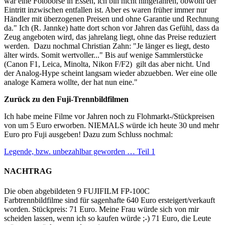
war eine Fotobörse in Essen, ich bin nicht hingefahren, obwohl der
Eintritt inzwischen entfallen ist. Aber es waren früher immer nur
Händler mit überzogenen Preisen und ohne Garantie und Rechnung
da." Ich (R. Jannke) hatte dort schon vor Jahren das Gefühl, dass da
Zeug angeboten wird, das jahrelang liegt, ohne das Preise reduziert
werden. Dazu nochmal Christian Zahn: "Je länger es liegt, desto
älter wirds. Somit wertvoller..." Bis auf wenige Sammlerstücke
(Canon F1, Leica, Minolta, Nikon F/F2) gilt das aber nicht. Und
der Analog-Hype scheint langsam wieder abzuebben. Wer eine olle
analoge Kamera wollte, der hat nun eine."
Zurück zu den Fuji-Trennbildfilmen
Ich habe meine Filme vor Jahren noch zu Flohmarkt-/Stückpreisen
von um 5 Euro erworben. NIEMALS würde ich heute 30 und mehr
Euro pro Fuji ausgeben! Dazu zum Schluss nochmal:
Legende, bzw. unbezahlbar geworden … Teil 1
NACHTRAG
Die oben abgebildeten 9 FUJIFILM FP-100C
Farbtrennbildfilme sind für sagenhafte 640 Euro ersteigert/verkauft
worden. Stückpreis: 71 Euro. Meine Frau würde sich von mir
scheiden lassen, wenn ich so kaufen würde ;-) 71 Euro, die Leute