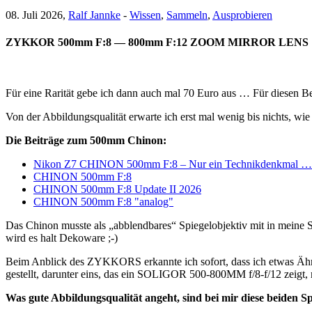
08. Juli 2026,
Ralf Jannke
-
Wissen
,
Sammeln
,
Ausprobieren
ZYKKOR 500mm F:8 — 800mm F:12 ZOOM MIRROR LENS
Für eine Rarität gebe ich dann auch mal 70 Euro aus … Für di
Von der Abbildungsqualität erwarte ich erst mal wenig bis nichts, 
Die Beiträge zum 500mm Chinon:
Nikon Z7 CHINON 500mm F:8 – Nur ein Technikdenkmal …
CHINON 500mm F:8
CHINON 500mm F:8 Update II 2026
CHINON 500mm F:8 "analog"
Das Chinon musste als „abblendbares“ Spiegelobjektiv mit in meine
wird es halt Dekoware ;-)
Beim Anblick des ZYKKORS erkannte ich sofort, dass ich etwas Ähnl
gestellt, darunter eins, das ein SOLIGOR 500-800MM f/8-f/12 zeigt, 
Was gute Abbildungsqualität angeht, sind bei mir diese beiden Spi