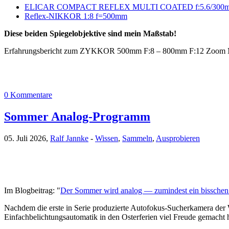
ELICAR COMPACT REFLEX MULTI COATED f:5.6/300
Reflex-NIKKOR 1:8 f=500mm
Diese beiden Spiegelobjektive sind mein Maßstab!
Erfahrungsbericht zum ZYKKOR 500mm F:8 – 800mm F:12 Zoom Mirr
0 Kommentare
Sommer Analog-Programm
05. Juli 2026,
Ralf Jannke
-
Wissen
,
Sammeln
,
Ausprobieren
Im Blogbeitrag: "
Der Sommer wird analog — zumindest ein bisschen 
Nachdem die erste in Serie produzierte Autofokus-Sucherkamera der 
Einfachbelichtungsautomatik in den Osterferien viel Freude gemacht 