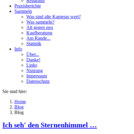
Reparatur
Praxisberichte
Sammeln
Was sind alte Kameras wert?
Was sammeln?
Alt gegen neu
Kaufberatung
Am Rande...
Statistik
Info
Über...
Danke!
Links
Nutzung
Impressum
Datenschutz
Sie sind hier:
Home
Blog
Blog
Ich seh' den Sternenhimmel …