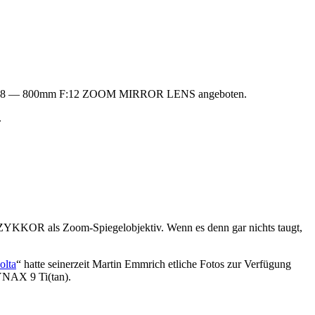
0mm F:8 — 800mm F:12 ZOOM MIRROR LENS angeboten.
.
 ZYKKOR als Zoom-Spiegelobjektiv. Wenn es denn gar nichts taugt,
olta
“ hatte seinerzeit Martin Emmrich etliche Fotos zur Verfügung
DYNAX 9 Ti(tan).