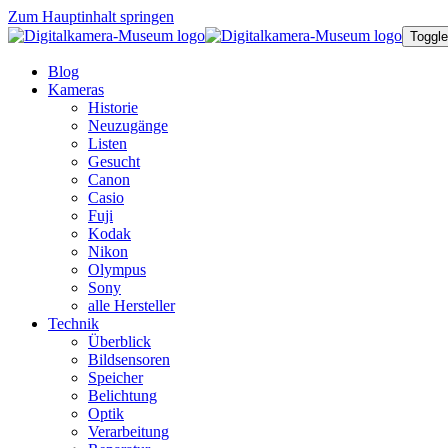
Zum Hauptinhalt springen
Toggle
Blog
Kameras
Historie
Neuzugänge
Listen
Gesucht
Canon
Casio
Fuji
Kodak
Nikon
Olympus
Sony
alle Hersteller
Technik
Überblick
Bildsensoren
Speicher
Belichtung
Optik
Verarbeitung