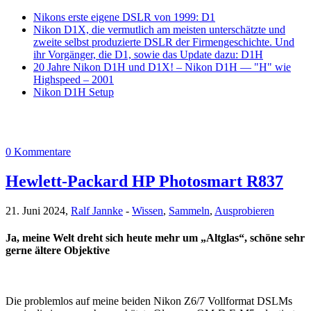
Nikons erste eigene DSLR von 1999: D1
Nikon D1X, die vermutlich am meisten unterschätzte und
zweite selbst produzierte DSLR der Firmengeschichte. Und
ihr Vorgänger, die D1, sowie das Update dazu: D1H
20 Jahre Nikon D1H und D1X! – Nikon D1H — "H" wie
Highspeed – 2001
Nikon D1H Setup
0 Kommentare
Hewlett-Packard HP Photosmart R837
21. Juni 2024,
Ralf Jannke
-
Wissen
,
Sammeln
,
Ausprobieren
Ja, meine Welt dreht sich heute mehr um „Altglas“, schöne sehr
gerne ältere Objektive
Die problemlos auf meine beiden Nikon Z6/7 Vollformat DSLMs