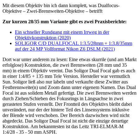
Mit diesem Objektiv bin ich dann komplett, was Dualfocus-
Objektive – Zwei-Brennweiten-Objektive – betrifft
Zur kurzen 28/35 mm Variante gibt es zwei Praxisberichte:
Ein schneller Rundgang mit einem Irrweg in der
Objektivkonstruktion (2020)
SOLIGOR C/D DUALFOCAL 1:3.5/28mm + 1:3.8/35mm
auf der 24 MP Vollformat Nikon Z6 DSLM (2021)
Dort war unter anderem zu lesen: Eine etwas skurrile (und am Markt
erfolglose) Konstruktion, die zwei Brennweiten (28 mm und 35
mm) in einem Objektiv vereint. Das Soligor Dual Focal gab es auch
in einer 1:4/85 + 135 mm Tele Version. Hersteller war vermutlich
Sun. Soligor ließ also nur labeln und verkaufte diese Zwitter aus
Festbrennweite(n) und Zoom dann unter eigenem Namen. Das Dual
Focal ist aus solidem Metall gefertigt. Die zwei Brennweiten werden
durch Ziehen/Schieben des Fokusrings in Längsachse in zwei
gerasteten Stufen verstellt. Der Frontteil des Objektivs bleibt dabei
unverändert, nur der der hintere Teil des Linsensystems inklusive
der Blende wird verschoben. Der Bereich dazwischen wird nicht
abgedeckt. Das Soligor Dual Focal ist nicht die einzige derartige
Konstruktion. Am bekanntesten ist das Leitz TRI-ELMAR-M
1:4/28 - 35 - 50 mm ASPH.