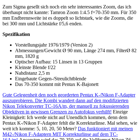
Zum Sigma gesellt sich noch ein sehr interessantes Zoom, das ich
überhaupt nicht kannte: Tamron Zoom 1:4.5 f=70-350 mm. Für 350
mm Endbrennweite ist es doppelt so lichtstark, wie die Zooms, die
bei 300 mm und Lichtstärke f/5,6 enden.
Spezifikation
Vorstellungsjahr 1976/1979 (Version 2)
Abmessungen/Gewicht Ø 90 mm, Länge 274 mm, FilterØ 82
mm, 1820 g
Optischer Aufbau: 15 Linsen in 13 Gruppen
Kleinste Blende f/22
Nahdistanz 2,5 m
Eingebaute Gegen-/Streulichtblende
Das 70-350 kommt mit Pentax K-Bajonett
Gute Gelegenheit den noch georderten Pentax K-/Nikon F-Adapter
auszuprobieren. Die Kombi wandert dann auf den modifizierten
Nikon Telekonverter TC-16A/m, der manuell zu fokussierenden
Objektiven in gewissen Grenzen zu Autofokus verhilft!
Einzige
Kleinigkeit: Ich werde nicht auf Unendlich kommen, denn dem
Pentax K-/Nikon F-Adapter fehlt die Korrekturlinse. Mal sehen, wie
weit ich komme: 5, 10, 20, 50 Meter?
Das funktioniert mit meinen
M42-/Nikon F-Adaptern MIT Korrekturlinse auf dem TC-
16A/m!
Ansonsten wird das 70-350 auf die Vollformat Nikon Z6