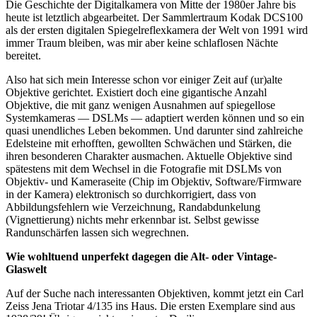
Die Geschichte der Digitalkamera von Mitte der 1980er Jahre bis
heute ist letztlich abgearbeitet. Der Sammlertraum Kodak DCS100
als der ersten digitalen Spiegelreflexkamera der Welt von 1991 wird
immer Traum bleiben, was mir aber keine schlaflosen Nächte
bereitet.
Also hat sich mein Interesse schon vor einiger Zeit auf (ur)alte
Objektive gerichtet. Existiert doch eine gigantische Anzahl
Objektive, die mit ganz wenigen Ausnahmen auf spiegellose
Systemkameras — DSLMs — adaptiert werden können und so ein
quasi unendliches Leben bekommen. Und darunter sind zahlreiche
Edelsteine mit erhofften, gewollten Schwächen und Stärken, die
ihren besonderen Charakter ausmachen. Aktuelle Objektive sind
spätestens mit dem Wechsel in die Fotografie mit DSLMs von
Objektiv- und Kameraseite (Chip im Objektiv, Software/Firmware
in der Kamera) elektronisch so durchkorrigiert, dass von
Abbildungsfehlern wie Verzeichnung, Randabdunkelung
(Vignettierung) nichts mehr erkennbar ist. Selbst gewisse
Randunschärfen lassen sich wegrechnen.
Wie wohltuend unperfekt dagegen die Alt- oder Vintage-
Glaswelt
Auf der Suche nach interessanten Objektiven, kommt jetzt ein Carl
Zeiss Jena Triotar 4/135 ins Haus. Die ersten Exemplare sind aus