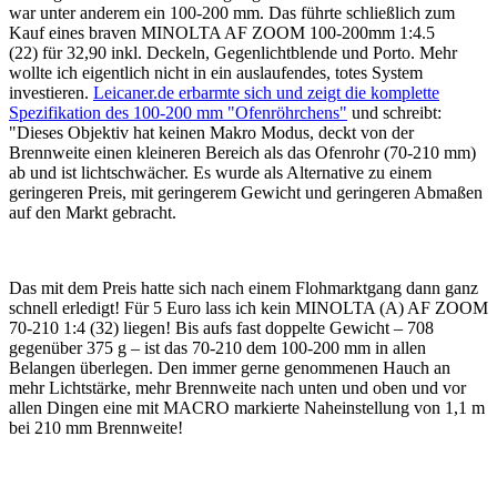
war unter anderem ein 100-200 mm. Das führte schließlich zum
Kauf eines braven MINOLTA AF ZOOM 100-200mm 1:4.5
(22) für 32,90 inkl. Deckeln, Gegenlichtblende und Porto. Mehr
wollte ich eigentlich nicht in ein auslaufendes, totes System
investieren.
Leicaner.de erbarmte sich und zeigt die komplette
Spezifikation des 100-200 mm "Ofenröhrchens"
und schreibt:
"Dieses Objektiv hat keinen Makro Modus, deckt von der
Brennweite einen kleineren Bereich als das Ofenrohr (70-210 mm)
ab und ist lichtschwächer. Es wurde als Alternative zu einem
geringeren Preis, mit geringerem Gewicht und geringeren Abmaßen
auf den Markt gebracht.
Das mit dem Preis hatte sich nach einem Flohmarktgang dann ganz
schnell erledigt! Für 5 Euro lass ich kein MINOLTA (A) AF ZOOM
70-210 1:4 (32) liegen! Bis aufs fast doppelte Gewicht – 708
gegenüber 375 g – ist das 70-210 dem 100-200 mm in allen
Belangen überlegen. Den immer gerne genommenen Hauch an
mehr Lichtstärke, mehr Brennweite nach unten und oben und vor
allen Dingen eine mit MACRO markierte Naheinstellung von 1,1 m
bei 210 mm Brennweite!