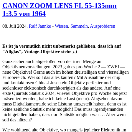
CANON ZOOM LENS FL 55-135mm
1:3.5 von 1964
08. Juli 2024,
Ralf Jannke
-
Wissen
,
Sammeln
,
Ausprobieren
Es ist ja vermutlich nicht unbemerkt geblieben, dass ich auf
"Altglas", Vintage-Objektive stehe ;-)
Ganz sicher auch abgestoßen von der irren Menge an
Objektivneuvorstellungen. 2023 gab es pro Woche 2 — ZWEI —
neue Objektive! Gerne auch im hohen dreistelligen und vierstelligen
Eurobereich. Wer soll das alles kaufen? Mit Ausnahme der chip-
und kontaktlosen China-Linsen ein Objektiv perfekter und
seelenloser elektronisch durchkorrigiert als das andere. Auf eine
erste Quartals-Statistik 2024, wieviel Objektive pro Woche bis jetzt
präsentiert werden, habe ich keine Lust (mehr). Abgsehen davon
muss Digitalkamerra.de seine Listung umgestellt haben, denn es ist
keine zeitliche Statistik mehr möglich! Das muss irgendjemanden
nicht gefallen haben, dass dort Statistik möglich war … Aber wem
soll das nützen?
Wie wohltuend alte Objektive, wo mangels jeglicher Elektronik im