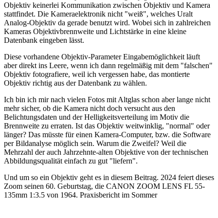
Objektiv keinerlei Kommunikation zwischen Objektiv und Kamera
stattfindet. Die Kameraelektronik nicht "weiß", welches Uralt
Analog-Objektiv da gerade benutzt wird. Wobei sich in zahlreichen
Kameras Objektivbrennweite und Lichtstärke in eine kleine
Datenbank eingeben lässt.
Diese vorhandene Objektiv-Parameter Eingabemöglichkeit läuft
aber direkt ins Leere, wenn ich dann regelmäßig mit dem "falschen"
Objektiv fotografiere, weil ich vergessen habe, das montierte
Objektiv richtig aus der Datenbank zu wählen.
Ich bin ich mir nach vielen Fotos mit Altglas schon aber lange nicht
mehr sicher, ob die Kamera nicht doch versucht aus den
Belichtungsdaten und der Helligkeitsverteilung im Motiv die
Brennweite zu erraten. Ist das Objektiv weitwinklig, "normal" oder
länger? Das müsste für einen Kamera-Computer, bzw. die Software
per Bildanalyse möglich sein. Warum die Zweifel? Weil die
Mehrzahl der auch Jahrzehnte-alten Objektive von der technischen
Abbildungsqualität einfach zu gut "liefern".
Und um so ein Objektiv geht es in diesem Beitrag. 2024 feiert dieses
Zoom seinen 60. Geburtstag, die CANON ZOOM LENS FL 55-
135mm 1:3.5 von 1964. Praxisbericht im Sommer