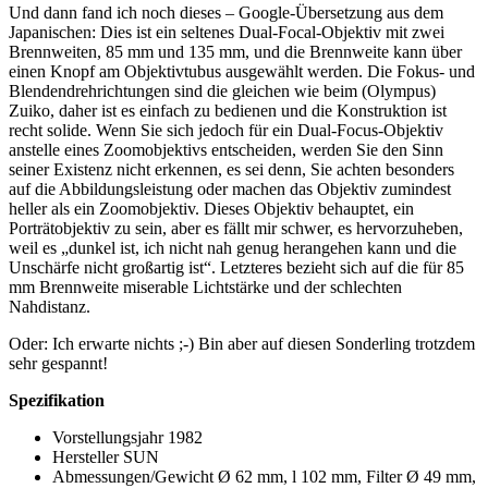
Und dann fand ich noch dieses – Google-Übersetzung aus dem
Japanischen: Dies ist ein seltenes Dual-Focal-Objektiv mit zwei
Brennweiten, 85 mm und 135 mm, und die Brennweite kann über
einen Knopf am Objektivtubus ausgewählt werden. Die Fokus- und
Blendendrehrichtungen sind die gleichen wie beim (Olympus)
Zuiko, daher ist es einfach zu bedienen und die Konstruktion ist
recht solide. Wenn Sie sich jedoch für ein Dual-Focus-Objektiv
anstelle eines Zoomobjektivs entscheiden, werden Sie den Sinn
seiner Existenz nicht erkennen, es sei denn, Sie achten besonders
auf die Abbildungsleistung oder machen das Objektiv zumindest
heller als ein Zoomobjektiv. Dieses Objektiv behauptet, ein
Porträtobjektiv zu sein, aber es fällt mir schwer, es hervorzuheben,
weil es „dunkel ist, ich nicht nah genug herangehen kann und die
Unschärfe nicht großartig ist“. Letzteres bezieht sich auf die für 85
mm Brennweite miserable Lichtstärke und der schlechten
Nahdistanz.
Oder: Ich erwarte nichts ;-) Bin aber auf diesen Sonderling trotzdem
sehr gespannt!
Spezifikation
Vorstellungsjahr 1982
Hersteller SUN
Abmessungen/Gewicht Ø 62 mm, l 102 mm, Filter Ø 49 mm,