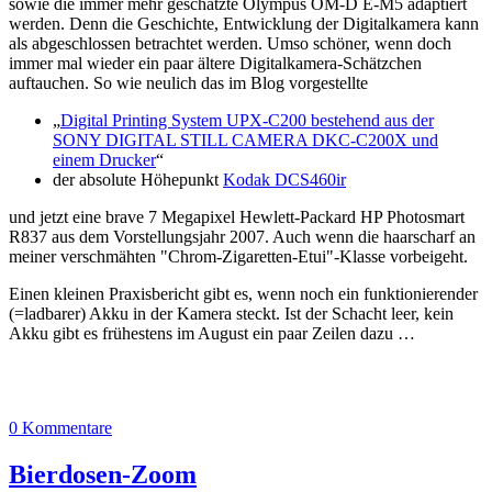
sowie die immer mehr geschätzte Olympus OM-D E-M5 adaptiert
werden. Denn die Geschichte, Entwicklung der Digitalkamera kann
als abgeschlossen betrachtet werden. Umso schöner, wenn doch
immer mal wieder ein paar ältere Digitalkamera-Schätzchen
auftauchen. So wie neulich das im Blog vorgestellte
„
Digital Printing System UPX-C200 bestehend aus der
SONY DIGITAL STILL CAMERA DKC-C200X und
einem Drucker
“
der absolute Höhepunkt
Kodak DCS460ir
und jetzt eine brave 7 Megapixel Hewlett-Packard HP Photosmart
R837 aus dem Vorstellungsjahr 2007. Auch wenn die haarscharf an
meiner verschmähten "Chrom-Zigaretten-Etui"-Klasse vorbeigeht.
Einen kleinen Praxisbericht gibt es, wenn noch ein funktionierender
(=ladbarer) Akku in der Kamera steckt. Ist der Schacht leer, kein
Akku gibt es frühestens im August ein paar Zeilen dazu …
0 Kommentare
Bierdosen-Zoom