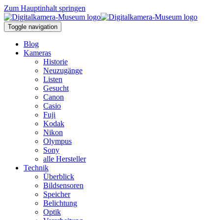
Zum Hauptinhalt springen
Toggle navigation
Blog
Kameras
Historie
Neuzugänge
Listen
Gesucht
Canon
Casio
Fuji
Kodak
Nikon
Olympus
Sony
alle Hersteller
Technik
Überblick
Bildsensoren
Speicher
Belichtung
Optik