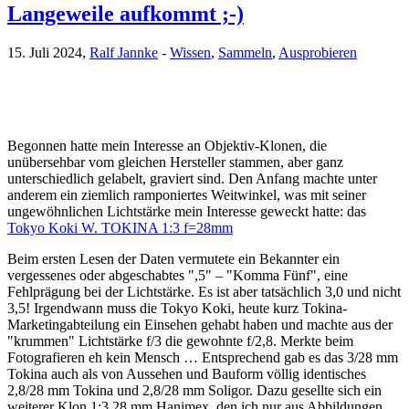
Langeweile aufkommt ;-)
15. Juli 2024,
Ralf Jannke
-
Wissen
,
Sammeln
,
Ausprobieren
Begonnen hatte mein Interesse an Objektiv-Klonen, die
unübersehbar vom gleichen Hersteller stammen, aber ganz
unterschiedlich gelabelt, graviert sind. Den Anfang machte unter
anderem ein ziemlich ramponiertes Weitwinkel, was mit seiner
ungewöhnlichen Lichtstärke mein Interesse geweckt hatte: das
Tokyo Koki W. TOKINA 1:3 f=28mm
Beim ersten Lesen der Daten vermutete ein Bekannter ein
vergessenes oder abgeschabtes ",5" – "Komma Fünf", eine
Fehlprägung bei der Lichtstärke. Es ist aber tatsächlich 3,0 und nicht
3,5! Irgendwann muss die Tokyo Koki, heute kurz Tokina-
Marketingabteilung ein Einsehen gehabt haben und machte aus der
"krummen" Lichtstärke f/3 die gewohnte f/2,8. Merkte beim
Fotografieren eh kein Mensch … Entsprechend gab es das 3/28 mm
Tokina auch als von Aussehen und Bauform völlig identisches
2,8/28 mm Tokina und 2,8/28 mm Soligor. Dazu gesellte sich ein
weiterer Klon 1:3 28 mm Hanimex, den ich nur aus Abbildungen