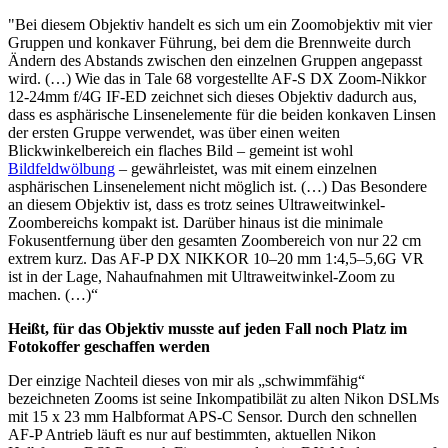
"Bei diesem Objektiv handelt es sich um ein Zoomobjektiv mit vier
Gruppen und konkaver Führung, bei dem die Brennweite durch
Ändern des Abstands zwischen den einzelnen Gruppen angepasst
wird. (…) Wie das in Tale 68 vorgestellte AF-S DX Zoom-Nikkor
12-24mm f/4G IF-ED zeichnet sich dieses Objektiv dadurch aus,
dass es asphärische Linsenelemente für die beiden konkaven Linsen
der ersten Gruppe verwendet, was über einen weiten
Blickwinkelbereich ein flaches Bild – gemeint ist wohl
Bildfeldwölbung
– gewährleistet, was mit einem einzelnen
asphärischen Linsenelement nicht möglich ist. (…) Das Besondere
an diesem Objektiv ist, dass es trotz seines Ultraweitwinkel-
Zoombereichs kompakt ist. Darüber hinaus ist die minimale
Fokusentfernung über den gesamten Zoombereich von nur 22 cm
extrem kurz. Das AF-P DX NIKKOR 10–20 mm 1:4,5–5,6G VR
ist in der Lage, Nahaufnahmen mit Ultraweitwinkel-Zoom zu
machen. (…)“
Heißt, für das Objektiv musste auf jeden Fall noch Platz im
Fotokoffer geschaffen werden
Der einzige Nachteil dieses von mir als „schwimmfähig“
bezeichneten Zooms ist seine Inkompatibilät zu alten Nikon DSLMs
mit 15 x 23 mm Halbformat APS-C Sensor. Durch den schnellen
AF-P Antrieb läuft es nur auf bestimmten, aktuellen Nikon