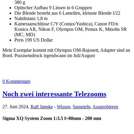
380 g
Optischer Aufbau 9 Linsen in 6 Gruppen
Die Blende besteht aus 6 Lamellen, kleinste Blende f/22
Nahdistanz 1,8 m
Kameraanschlüsse C/Y (Contax/Yashica), Canon FD/n
Konica AR, Nikon F, Olympus OM, Pentax K, Minolta SR
(MC, MD)
Preis 199 US Dollar
Mein Exemplar kommt mit Olympus OM-Bajonett, Adapter sind an
Bord. Praxiseindruck irgendwann im Juli/August
0 Kommentare
Noch zwei interessante Telezooms
27. Juni 2024,
Ralf Jannke
-
Wissen
,
Sammeln
,
Ausprobieren
Sigma XQ System Zoom 1:3.5 f=80mm - 200 mm