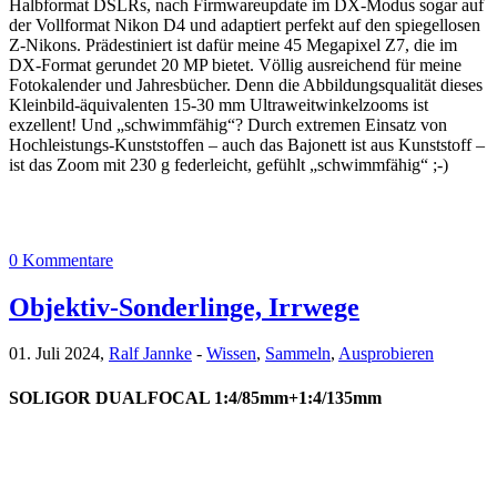
Halbformat DSLRs, nach Firmwareupdate im DX-Modus sogar auf
der Vollformat Nikon D4 und adaptiert perfekt auf den spiegellosen
Z-Nikons. Prädestiniert ist dafür meine 45 Megapixel Z7, die im
DX-Format gerundet 20 MP bietet. Völlig ausreichend für meine
Fotokalender und Jahresbücher. Denn die Abbildungsqualität dieses
Kleinbild-äquivalenten 15-30 mm Ultraweitwinkelzooms ist
exzellent! Und „schwimmfähig“? Durch extremen Einsatz von
Hochleistungs-Kunststoffen – auch das Bajonett ist aus Kunststoff –
ist das Zoom mit 230 g federleicht, gefühlt „schwimmfähig“ ;-)
0 Kommentare
Objektiv-Sonderlinge, Irrwege
01. Juli 2024,
Ralf Jannke
-
Wissen
,
Sammeln
,
Ausprobieren
SOLIGOR DUALFOCAL 1:4/85mm+1:4/135mm