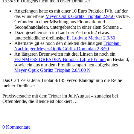
1938/39! Übrigens nicht mein erster Dreilinser
Angefangen hatte es mit einer 10 Euro Praktica IVb, auf der
das wunderbare
Meyer-Optik Görlitz Trioplan 2,9/50
steckte.
Gefunden in einer Mischung aus Flohmarkt und
Secondhandladen, untergebracht in einer alten Scheune ...
Dazu gesellten sich im Lauf der Zeit noch 2 etwas
unterschiedliche dreilinsige
E. Ludwig Meritar 2.9/50
Alternativ git es noch den direkten dreilinsigen
Trioplan-
Nachfolger Meyer-Optik Görlitz Domiplan 2,8/50
An längeren Brennweiten mit drei Linsen ist noch ein
FEINMESS DRESDEN Bonotar 1:4,5/105 mm
im Bestand,
sowie ein aus nur dem Frontlinsenpart neu aufgebautes
Meyer-Optik Görlitz Trioplan 2,8/100 N
Das Carl Zeiss Jena Triotar 4/135 vervollständigt nun die Reihe
meiner Dreilinser
Praxisversuche mit dem Triotar im Juli/August – zunächst bei
Offenblende, die Blende ist blockiert …
0 Kommentare