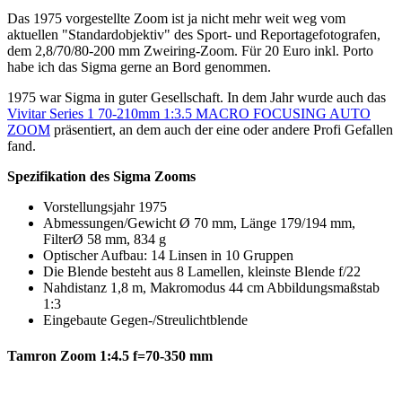
Das 1975 vorgestellte Zoom ist ja nicht mehr weit weg vom
aktuellen "Standardobjektiv" des Sport- und Reportagefotografen,
dem 2,8/70/80-200 mm Zweiring-Zoom. Für 20 Euro inkl. Porto
habe ich das Sigma gerne an Bord genommen.
1975 war Sigma in guter Gesellschaft. In dem Jahr wurde auch das
Vivitar Series 1 70-210mm 1:3.5 MACRO FOCUSING AUTO
ZOOM
präsentiert, an dem auch der eine oder andere Profi Gefallen
fand.
Spezifikation des Sigma Zooms
Vorstellungsjahr 1975
Abmessungen/Gewicht Ø 70 mm, Länge 179/194 mm,
FilterØ 58 mm, 834 g
Optischer Aufbau: 14 Linsen in 10 Gruppen
Die Blende besteht aus 8 Lamellen, kleinste Blende f/22
Nahdistanz 1,8 m, Makromodus 44 cm Abbildungsmaßstab
1:3
Eingebaute Gegen-/Streulichtblende
Tamron Zoom 1:4.5 f=70-350 mm