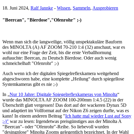
18. Juni 2024,
Ralf Jannke
-
Wissen
,
Sammeln
,
Ausprobieren
"Beercan", "Bierdose","Ofenrohr" ;-)
Wenn man sich die langweilige, völlig unspektakuläre Bauform
des MINOLTA (A) AF ZOOM 70-210 1:4 (32) anschaut, war es
wohl nur eine Frage der Zeit, bis die erste Verballhornung
auftauchte: Beercan, zu Deutsch Bierdose. Oder auch wenig
schmeichelhaft "Ofenrohr" ;-)
Auch wenn ich der digitalen Spiegelreflexkamera weitgehend
abgeschworen habe, eine komplette „Heilung“ durch spiegellose
Systemkameras gibt es nie ;-)
In „
Nur 10 Jahre: Digitale Spiegelreflexkameras von Minolta
“
wurde das MINOLTA AF ZOOM 100-200mm 1:4.5 (22) in der
Überschrift glatt vergessen! Das dort auf der wackeren Dynax 5D
und adaptiert im Vollformat auf der Nikon Z6 zeigen durfte, was es
kann! In einem anderen Beitrag "
Ich hatte mal wieder Lust auf Sony
;-)
"
war zu lesen: Irgendetwas preisgünstiges aus der Minolta A
"Beercan"- oder "Ofenrohr"-Reihe. So liebevoll wurden
"desingnlose" Minolta Zooms gelegentlich bezeichnet. In der Wahl