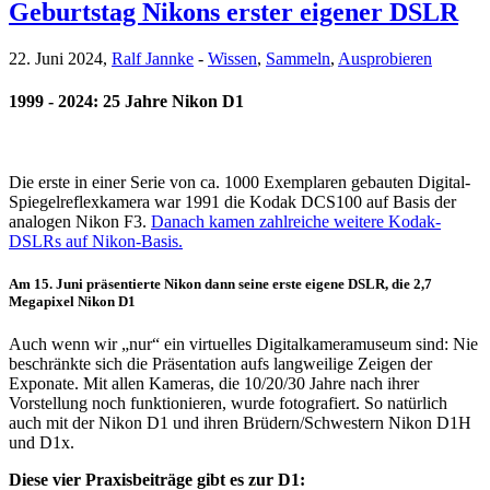
Geburtstag Nikons erster eigener DSLR
22. Juni 2024,
Ralf Jannke
-
Wissen
,
Sammeln
,
Ausprobieren
1999 - 2024: 25 Jahre Nikon D1
Die erste in einer Serie von ca. 1000 Exemplaren gebauten Digital-
Spiegelreflexkamera war 1991 die Kodak DCS100 auf Basis der
analogen Nikon F3.
Danach kamen zahlreiche weitere Kodak-
DSLRs auf Nikon-Basis.
Am 15. Juni präsentierte Nikon dann seine erste eigene DSLR, die 2,7
Megapixel Nikon D1
Auch wenn wir „nur“ ein virtuelles Digitalkameramuseum sind: Nie
beschränkte sich die Präsentation aufs langweilige Zeigen der
Exponate. Mit allen Kameras, die 10/20/30 Jahre nach ihrer
Vorstellung noch funktionieren, wurde fotografiert. So natürlich
auch mit der Nikon D1 und ihren Brüdern/Schwestern Nikon D1H
und D1x.
Diese vier Praxisbeiträge gibt es zur D1: