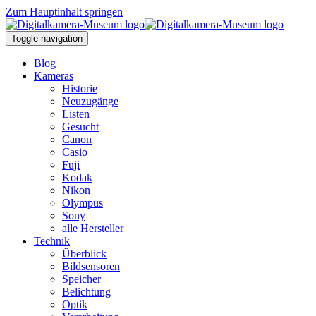
Zum Hauptinhalt springen
Toggle navigation
Blog
Kameras
Historie
Neuzugänge
Listen
Gesucht
Canon
Casio
Fuji
Kodak
Nikon
Olympus
Sony
alle Hersteller
Technik
Überblick
Bildsensoren
Speicher
Belichtung
Optik