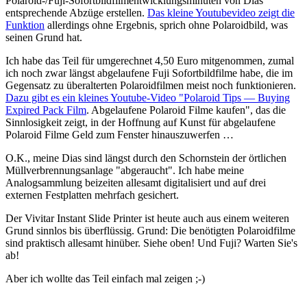
Polaroid-/Fuji-Sofortbildfilmentwicklungsminuten von Dias
entsprechende Abzüge erstellen.
Das kleine Youtubevideo zeigt die
Funktion
allerdings ohne Ergebnis, sprich ohne Polaroidbild, was
seinen Grund hat.
Ich habe das Teil für umgerechnet 4,50 Euro mitgenommen, zumal
ich noch zwar längst abgelaufene Fuji Sofortbildfilme habe, die im
Gegensatz zu überalterten Polaroidfilmen meist noch funktionieren.
Dazu gibt es ein kleines Youtube-Video "Polaroid Tips — Buying
Expired Pack Film
. Abgelaufene Polaroid Filme kaufen", das die
Sinnlosigkeit zeigt, in der Hoffnung auf Kunst für abgelaufene
Polaroid Filme Geld zum Fenster hinauszuwerfen …
O.K., meine Dias sind längst durch den Schornstein der örtlichen
Müllverbrennungsanlage "abgeraucht". Ich habe meine
Analogsammlung beizeiten allesamt digitalisiert und auf drei
externen Festplatten mehrfach gesichert.
Der Vivitar Instant Slide Printer ist heute auch aus einem weiteren
Grund sinnlos bis überflüssig. Grund: Die benötigten Polaroidfilme
sind praktisch allesamt hinüber. Siehe oben! Und Fuji? Warten Sie's
ab!
Aber ich wollte das Teil einfach mal zeigen ;-)