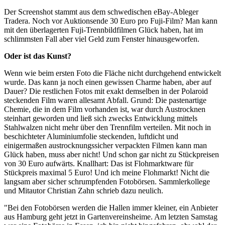
Der Screenshot stammt aus dem schwedischen eBay-Ableger
Tradera. Noch vor Auktionsende 30 Euro pro Fuji-Film? Man kann
mit den überlagerten Fuji-Trennbildfilmen Glück haben, hat im
schlimmsten Fall aber viel Geld zum Fenster hinausgeworfen.
Oder ist das Kunst?
Wenn wie beim ersten Foto die Fläche nicht durchgehend entwickelt
wurde. Das kann ja noch einen gewissen Charme haben, aber auf
Dauer? Die restlichen Fotos mit exakt demselben in der Polaroid
steckenden Film waren allesamt Abfall. Grund: Die pastenartige
Chemie, die in dem Film vorhanden ist, war durch Austrocknen
steinhart geworden und ließ sich zwecks Entwicklung mittels
Stahlwalzen nicht mehr über den Trennfilm verteilen. Mit noch in
beschichteter Aluminiumfolie steckenden, luftdicht und
einigermaßen austrocknungssicher verpackten Filmen kann man
Glück haben, muss aber nicht! Und schon gar nicht zu Stückpreisen
von 30 Euro aufwärts. Knallhart: Das ist Flohmarktware für
Stückpreis maximal 5 Euro! Und ich meine Flohmarkt! Nicht die
langsam aber sicher schrumpfenden Fotobörsen. Sammlerkollege
und Mitautor Christian Zahn schrieb dazu neulich.
"Bei den Fotobörsen werden die Hallen immer kleiner, ein Anbieter
aus Hamburg geht jetzt in Gartenvereinsheime. Am letzten Samstag