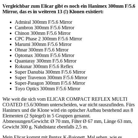
Vergleichbar zum Elicar gibt es noch ein Hanimex 300mm F/5.6
Mirror, das es in weiteren 13 (!) Klonen existiert:
Admiral 300mm F/5.6 Mirror
Cambron 300mm F/5.6 Mirror
Chinon 300mm F/5.6 Mirror
CPC Phase 2 300mm F/5.6 Mirror
Marumi 300mm F/5.6 Mirror
Ohnar 300mm F/5.6 Mirror
Optomax 300mm F/5.6 Mirror
Quantaray 300mm F/5.6 Mirror
Rokunar 300mm F/5.6 Reflex
Super Danubia 300mm F/5.6 Mirror
Super Travenon 300mm F/5.6 Mirror
Super-Paragon 300mm F/5.6 Mirror
Toyo Optics 300mm F/5.6 Mirror
Wie weit die sich vom ELICAR COMPACT REFLEX MULTI
COATED f:5.6/300mm unterscheiden, war nicht rauszufinden. Fürs
Hanimex und die Klone wird ein optischer Aufbau bestehend aus 8
Elementen (2 Spiegel) in 5 Gruppen genannt.
Abmessungen/Gewicht: Ø 70 mm, Filter Ø 67 mm, Länge 63 mm,
Gewicht 300 g. Nahdistanz ebenfalls 2,5 m.
Mein Elicar kommt mit Pentax K-Bajonett. Mal sehen, wie es