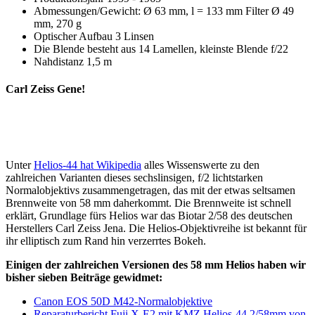
Abmessungen/Gewicht: Ø 63 mm, l = 133 mm Filter Ø 49
mm, 270 g
Optischer Aufbau 3 Linsen
Die Blende besteht aus 14 Lamellen, kleinste Blende f/22
Nahdistanz 1,5 m
Carl Zeiss Gene!
Unter
Helios-44 hat Wikipedia
alles Wissenswerte zu den
zahlreichen Varianten dieses sechslinsigen, f/2 lichtstarken
Normalobjektivs zusammengetragen, das mit der etwas seltsamen
Brennweite von 58 mm daherkommt. Die Brennweite ist schnell
erklärt, Grundlage fürs Helios war das Biotar 2/58 des deutschen
Herstellers Carl Zeiss Jena. Die Helios-Objektivreihe ist bekannt für
ihr elliptisch zum Rand hin verzerrtes Bokeh.
Einigen der zahlreichen Versionen des 58 mm Helios haben wir
bisher sieben Beiträge gewidmet:
Canon EOS 50D M42-Normalobjektive
Reparaturbericht Fuji X-E2 mit KMZ Helios-44 2/58mm von