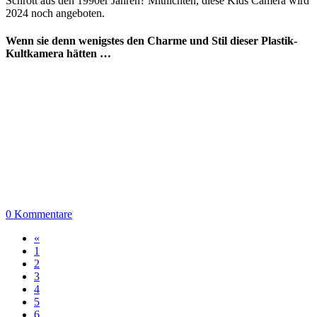
Schrott aus den 1990er Jahren? Mitnichten, diese Kids Camera wird
2024 noch angeboten.
Wenn sie denn wenigstes den Charme und Stil dieser Plastik-
Kultkamera hätten …
0 Kommentare
«
1
2
3
4
5
6