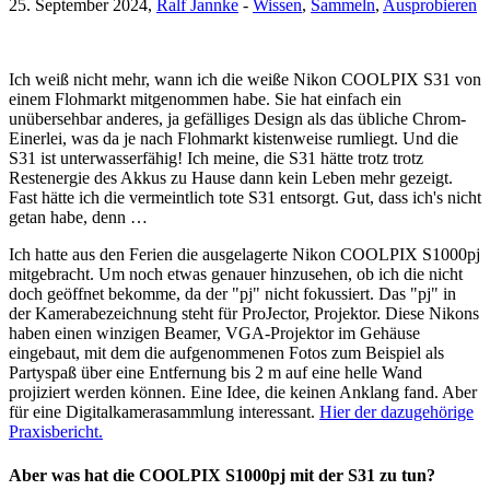
25. September 2024,
Ralf Jannke
-
Wissen
,
Sammeln
,
Ausprobieren
Ich weiß nicht mehr, wann ich die weiße Nikon COOLPIX S31 von
einem Flohmarkt mitgenommen habe. Sie hat einfach ein
unübersehbar anderes, ja gefälliges Design als das übliche Chrom-
Einerlei, was da je nach Flohmarkt kistenweise rumliegt. Und die
S31 ist unterwasserfähig! Ich meine, die S31 hätte trotz trotz
Restenergie des Akkus zu Hause dann kein Leben mehr gezeigt.
Fast hätte ich die vermeintlich tote S31 entsorgt. Gut, dass ich's nicht
getan habe, denn …
Ich hatte aus den Ferien die ausgelagerte Nikon COOLPIX S1000pj
mitgebracht. Um noch etwas genauer hinzusehen, ob ich die nicht
doch geöffnet bekomme, da der "pj" nicht fokussiert. Das "pj" in
der Kamerabezeichnung steht für ProJector, Projektor. Diese Nikons
haben einen winzigen Beamer, VGA-Projektor im Gehäuse
eingebaut, mit dem die aufgenommenen Fotos zum Beispiel als
Partyspaß über eine Entfernung bis 2 m auf eine helle Wand
projiziert werden können. Eine Idee, die keinen Anklang fand. Aber
für eine Digitalkamerasammlung interessant.
Hier der dazugehörige
Praxisbericht.
Aber was hat die COOLPIX S1000pj mit der S31 zu tun?