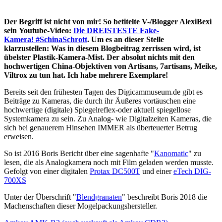
Der Begriff ist nicht von mir! So betitelte V-/Blogger AlexiBexi
sein Youtube-Video:
Die DREISTESTE Fake-
Kamera! #SchinaSchrott
. Um es an dieser Stelle
klarzustellen: Was in diesem Blogbeitrag zerrissen wird, ist
übelster Plastik-Kamera-Mist. Der absolut nichts mit den
hochwertigen China-Objektiven von Artisans, 7artisans, Meike,
Viltrox zu tun hat. Ich habe mehrere Exemplare!
Bereits seit den frühesten Tagen des Digicammuseum.de gibt es
Beiträge zu Kameras, die durch ihr Äußeres vortäuschen eine
hochwertige (digitale) Spiegelreflex-oder aktuell spiegellose
Systemkamera zu sein. Zu Analog- wie Digitalzeiten Kameras, die
sich bei genauerem Hinsehen IMMER als überteuerter Betrug
erweisen.
So ist 2016 Boris Bericht über eine sagenhafte "
Kanomatic
" zu
lesen, die als Analogkamera noch mit Film geladen werden musste.
Gefolgt von einer digitalen
Protax DC500T
und einer
eTech DIG-
700XS
Unter der Überschrift "
Blendgranaten
" beschreibt Boris 2018 die
Machenschaften dieser Mogelpackungshersteller.