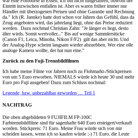
war eine Fotobörse in Essen, ich bin nicht hingefahren, obwohl der
Eintritt inzwischen entfallen ist. Aber es waren früher immer nur
Händler mit überzogenen Preisen und ohne Garantie und Rechnung
da." Ich (R. Jannke) hatte dort schon vor Jahren das Gefühl, dass da
Zeug angeboten wird, das jahrelang liegt, ohne das Preise reduziert
werden. Dazu nochmal Christian Zahn: "Je länger es liegt, desto
älter wirds. Somit wertvoller..." Bis auf wenige Sammlerstücke
(Canon F1, Leica, Minolta, Nikon F/F2) gilt das aber nicht. Und
der Analog-Hype scheint langsam wieder abzuebben. Wer eine olle
analoge Kamera wollte, der hat nun eine."
Zurück zu den Fuji-Trennbildfilmen
Ich habe meine Filme vor Jahren noch zu Flohmarkt-/Stückpreisen
von um 5 Euro erworben. NIEMALS würde ich heute 30 und mehr
Euro pro Fuji ausgeben! Dazu zum Schluss nochmal:
Legende, bzw. unbezahlbar geworden … Teil 1
NACHTRAG
Die oben abgebildeten 9 FUJIFILM FP-100C
Farbtrennbildfilme sind für sagenhafte 640 Euro ersteigert/verkauft
worden. Stückpreis: 71 Euro. Meine Frau würde sich von mir
scheiden lassen, wenn ich so kaufen würde ;-) 71 Euro, die Leute