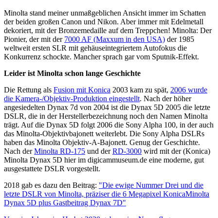
Minolta stand meiner unmaßgeblichen Ansicht immer im Schatten
der beiden großen Canon und Nikon. Aber immer mit Edelmetall
dekoriert, mit der Bronzemedaille auf dem Treppchen! Minolta: Der
Pionier, der mit der
7000 AF (Maxxum in den USA)
der 1985
weltweit ersten SLR mit gehäuseintegriertem Autofokus die
Konkurrenz schockte. Mancher sprach gar vom Sputnik-Effekt.
Leider ist Minolta schon lange Geschichte
Die Rettung als
Fusion mit Konica
2003 kam zu spät,
2006 wurde
die Kamera-/Objektiv-Produktion eingestellt
. Nach der höher
angesiedelten Dynax 7d von 2004 ist die Dynax 5D 2005 die letzte
DSLR, die in der Herstellerbezeichnung noch den Namen Minolta
trägt. Auf die Dynax 5D folgt 2006 die Sony Alpha 100, in der auch
das Minolta-Objektivbajonett weiterlebt. Die Sony Alpha DSLRs
haben das Minolta Objektiv-A-Bajonett. Genug der Geschichte.
Nach der
Minolta RD-175
und der
RD-3000
wird mit der (Konica)
Minolta Dynax 5D hier im digicammuseum.de eine moderne, gut
ausgestattete DSLR vorgestellt.
2018 gab es dazu den Beitrag:
"Die ewige Nummer Drei und die
letzte DSLR von Minolta, präziser die 6 Megapixel KonicaMinolta
Dynax 5D plus Gastbeitrag Dynax 7D"