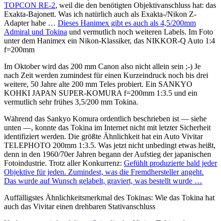
TOPCON RE-2
, weil die den benötigten Objektivanschluss hat: das
Exakta-Bajonett. Was ich natürlich auch als Exakta-/Nikon Z-
Adapter habe …
Dieses Hanimex gibt es auch als 4,5/200mm
Admiral und Tokina
und vermutlich noch weiteren Labels. Im Foto
unter dem Hanimex ein Nikon-Klassiker, das NIKKOR-Q Auto 1:4
f=200mm
Im Oktober wird das 200 mm Canon also nicht allein sein ;-) Je
nach Zeit werden zumindest für einen Kurzeindruck noch bis drei
weitere, 50 Jahre alte 200 mm Teles probiert. Ein SANKYO
KOHKI JAPAN SUPER-KOMURA f=200mm 1:3.5 und ein
vermutlich sehr frühes 3,5/200 mm Tokina.
Während das Sankyo Komura ordentlich beschrieben ist — siehe
unten —, konnte das Tokina im Internet nicht mit letzter Sicherheit
identifiziert werden. Die größte Ähnlichkeit hat ein Auto Vivitar
TELEPHOTO 200mm 1:3.5. Was jetzt nicht unbedingt etwas heißt,
denn in den 1960/70er Jahren begann der Aufstieg der japanischen
Fotoindustrie. Trotz aller Konkurrenz:
Gefühlt produzierte bald jeder
Objektive für jeden. Zumindest, was die Fremdhersteller angeht.
Das wurde auf Wunsch gelabelt, graviert, was bestellt wurde …
Auffälligstes Ähnlichkeitsmerkmal des Tokinas: Wie das Tokina hat
auch das Vivitar einen drehbaren Stativanschluss