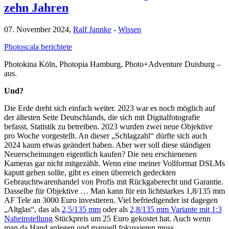
zehn Jahren
07. November 2024,
Ralf Jannke
-
Wissen
Photoscala berichtete
Photokina Köln, Photopia Hamburg, Photo+Adventure Duisburg –
aus.
Und?
Die Erde dreht sich einfach weiter. 2023 war es noch möglich auf
der ältesten Seite Deutschlands, die sich mit Digitalfotografie
befasst, Statistik zu betreiben. 2023 wurden zwei neue Objektive
pro Woche vorgestellt. An dieser „Schlagzahl“ dürfte sich auch
2024 kaum etwas geändert haben. Aber wer soll diese ständigen
Neuerscheinungen eigentlich kaufen? Die neu erschienenen
Kameras gar nicht mitgezählt. Wenn eine meiner Vollformat DSLMs
kaputt gehen sollte, gibt es einen überreich gedeckten
Gebrauchtwarenhandel von Profis mit Rückgaberecht und Garantie.
Dasselbe für Objektive … Man kann für ein lichtstarkes 1,8/135 mm
AF Tele an 3000 Euro investieren. Viel befriedigender ist dagegen
„Altglas“, das als
2,5/135 mm
oder als
2,8/135 mm Variante mit 1:3
Naheinstellung
Stückpreis um 25 Euro gekostet hat. Auch wenn
man da Hand anlegen und manuell fokussieren muss.