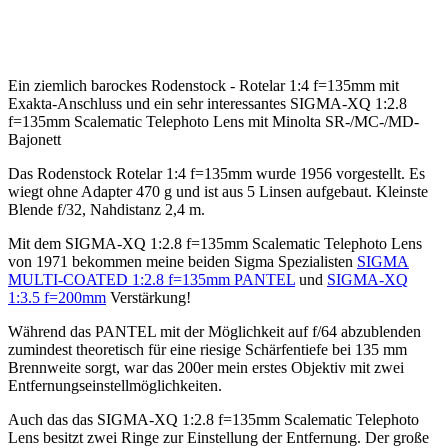
Ein ziemlich barockes Rodenstock - Rotelar 1:4 f=135mm mit
Exakta-Anschluss und ein sehr interessantes SIGMA-XQ 1:2.8
f=135mm Scalematic Telephoto Lens mit Minolta SR-/MC-/MD-
Bajonett
Das Rodenstock Rotelar 1:4 f=135mm wurde 1956 vorgestellt. Es
wiegt ohne Adapter 470 g und ist aus 5 Linsen aufgebaut. Kleinste
Blende f/32, Nahdistanz 2,4 m.
Mit dem SIGMA-XQ 1:2.8 f=135mm Scalematic Telephoto Lens
von 1971 bekommen meine beiden Sigma Spezialisten
SIGMA
MULTI-COATED 1:2.8 f=135mm PANTEL
und
SIGMA-XQ
1:3.5 f=200mm
Verstärkung!
Während das PANTEL mit der Möglichkeit auf f/64 abzublenden
zumindest theoretisch für eine riesige Schärfentiefe bei 135 mm
Brennweite sorgt, war das 200er mein erstes Objektiv mit zwei
Entfernungseinstellmöglichkeiten.
Auch das das SIGMA-XQ 1:2.8 f=135mm Scalematic Telephoto
Lens besitzt zwei Ringe zur Einstellung der Entfernung. Der große