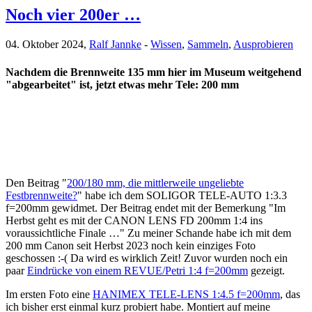
Noch vier 200er …
04. Oktober 2024,
Ralf Jannke
-
Wissen
,
Sammeln
,
Ausprobieren
Nachdem die Brennweite 135 mm hier im Museum weitgehend
"abgearbeitet" ist, jetzt etwas mehr Tele: 200 mm
Den Beitrag "
200/180 mm, die mittlerweile ungeliebte
Festbrennweite?
" habe ich dem SOLIGOR TELE-AUTO 1:3.3
f=200mm gewidmet. Der Beitrag endet mit der Bemerkung "Im
Herbst geht es mit der CANON LENS FD 200mm 1:4 ins
voraussichtliche Finale …" Zu meiner Schande habe ich mit dem
200 mm Canon seit Herbst 2023 noch kein einziges Foto
geschossen :-( Da wird es wirklich Zeit! Zuvor wurden noch ein
paar
Eindrücke von einem REVUE/Petri 1:4 f=200mm
gezeigt.
Im ersten Foto eine
HANIMEX TELE-LENS 1:4.5 f=200mm
, das
ich bisher erst einmal kurz probiert habe. Montiert auf meine