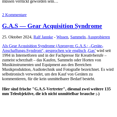
müssen verrückt geworden sein…
2 Kommentare
G.A.S — Gear Acquisition Syndrome
25. Oktober 2024,
Ralf Jannke
-
Wissen
,
Sammeln
,
Ausprobieren
Als Gear Acquisition Syndrome (Apronym: G.A.S.; „Geräte-
Anschaffungs-Syndrom“, gesprochen wie englisch ,Gas’
wird seit
1994 in Internetforen und in der Fachpresse für Kreativberufe –
zumeist scherzhaft – das Kaufen, Sammeln oder Horten von
Musikinstrumenten und Equipment aus den Bereichen
Musikproduktion, Audiotechnik und Fotografie bezeichnet. Es wird
selbstironisch verwendet, um den Kauf von Geräten zu
kommentieren, für die kein unmittelbarer Bedarf besteht.
Hier sind frische "G.A.S-Vertreter", diesmal zwei weitere 135
mm Teleobjektive, die ich nicht unmittelbar brauche ;-)