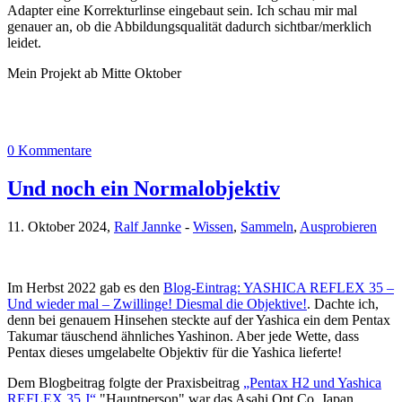
Adapter eine Korrekturlinse eingebaut sein. Ich schau mir mal
genauer an, ob die Abbildungsqualität dadurch sichtbar/merklich
leidet.
Mein Projekt ab Mitte Oktober
0 Kommentare
Und noch ein Normalobjektiv
11. Oktober 2024,
Ralf Jannke
-
Wissen
,
Sammeln
,
Ausprobieren
Im Herbst 2022 gab es den
Blog-Eintrag: YASHICA REFLEX 35 –
Und wieder mal – Zwillinge! Diesmal die Objektive!
. Dachte ich,
denn bei genauem Hinsehen steckte auf der Yashica ein dem Pentax
Takumar täuschend ähnliches Yashinon. Aber jede Wette, dass
Pentax dieses umgelabelte Objektiv für die Yashica lieferte!
Dem Blogbeitrag folgte der Praxisbeitrag
„Pentax H2 und Yashica
REFLEX 35 J“
"Hauptperson" war das Asahi Opt Co. Japan