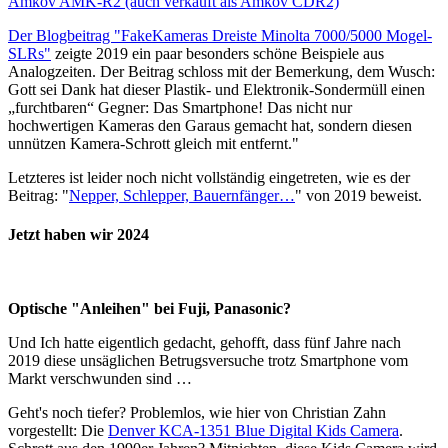
Amkov AMK-R2 (auch verkauft als Amkov CDR2)
Der Blogbeitrag "FakeKameras Dreiste Minolta 7000/5000 Mogel-
SLRs"
zeigte 2019 ein paar besonders schöne Beispiele aus
Analogzeiten. Der Beitrag schloss mit der Bemerkung, dem Wusch:
Gott sei Dank hat dieser Plastik- und Elektronik-Sondermüll einen
„furchtbaren“ Gegner: Das Smartphone! Das nicht nur
hochwertigen Kameras den Garaus gemacht hat, sondern diesen
unnützen Kamera-Schrott gleich mit entfernt."
Letzteres ist leider noch nicht vollständig eingetreten, wie es der
Beitrag: "
Nepper, Schlepper, Bauernfänger…
" von 2019 beweist.
Jetzt haben wir 2024
Optische "Anleihen" bei Fuji, Panasonic?
Und Ich hatte eigentlich gedacht, gehofft, dass fünf Jahre nach
2019 diese unsäglichen Betrugsversuche trotz Smartphone vom
Markt verschwunden sind …
Geht's noch tiefer? Problemlos, wie hier von Christian Zahn
vorgestellt: Die
Denver KCA-1351 Blue Digital Kids Camera
.