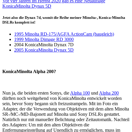
Vor vier Jahren im Herbst 2020 gab es eine Neuauflage
KonicaMinolta Dynax 5D
Jetzt also die Dynax 7d, womit die Reihe meiner Minolta-, Konica-Minolta
DSLRs komplett ist!
1995 Minolta RD-175/AGFA ActionCam (baugleich)
1999 Minolta Dimage RD 3000
2004 KonicaMinolta Dynax 7D
2005 KonicaMinolta Dynax 5D
KonicaMinolta Alpha 200?
Nun ja, die beiden ersten Sonys, die
Alpha 100
und
Alpha 200
dürften noch weitgehend von KonicaMinolta entwickelt worden
sein, bevor Sony begann sich freizustrampeln. Mit im Foto ein
Adapter, der die Verwendung von Objektiven mit dem alten Minolta
SR-/MC-/MD-Bajonett auf Minolta und Sony DSLRs gestattet.
Natürlich nur mit manueller Belichtung oder Zeitautomatik. Nachteil
des Adapters: Um mit den alten Objektiven die
Entfernungseinstellung auf Unendlich zu ermöglichen, muss im