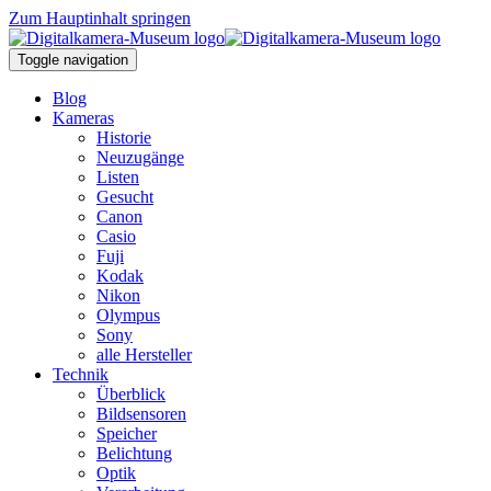
Zum Hauptinhalt springen
Toggle navigation
Blog
Kameras
Historie
Neuzugänge
Listen
Gesucht
Canon
Casio
Fuji
Kodak
Nikon
Olympus
Sony
alle Hersteller
Technik
Überblick
Bildsensoren
Speicher
Belichtung
Optik