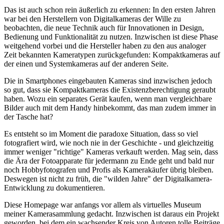
Das ist auch schon rein äußerlich zu erkennen: In den ersten Jahren
war bei den Herstellern von Digitalkameras der Wille zu
beobachten, die neue Technik auch für Innovationen in Design,
Bedienung und Funktionalität zu nutzen. Inzwischen ist diese Phase
weitgehend vorbei und die Hersteller haben zu den aus analoger
Zeit bekannten Kameratypen zurückgefunden: Kompaktkameras auf
der einen und Systemkameras auf der anderen Seite.
Die in Smartphones eingebauten Kameras sind inzwischen jedoch
so gut, dass sie Kompaktkameras die Existenzberechtigung geraubt
haben. Wozu ein separates Gerät kaufen, wenn man vergleichbare
Bilder auch mit dem Handy hinbekommt, das man zudem immer in
der Tasche hat?
Es entsteht so im Moment die paradoxe Situation, dass so viel
fotografiert wird, wie noch nie in der Geschichte - und gleichzeitig
immer weniger "richtige" Kameras verkauft werden. Mag sein, dass
die Ära der Fotoapparate für jedermann zu Ende geht und bald nur
noch Hobbyfotografen und Profis als Kamerakäufer übrig bleiben.
Deswegen ist nicht zu früh, die "wilden Jahre" der Digitalkamera-
Entwicklung zu dokumentieren.
Diese Homepage war anfangs vor allem als virtuelles Museum
meiner Kamerasammlung gedacht. Inzwischen ist daraus ein Projekt
geworden, bei dem ein wachsender Kreis von Autoren tolle Beiträge