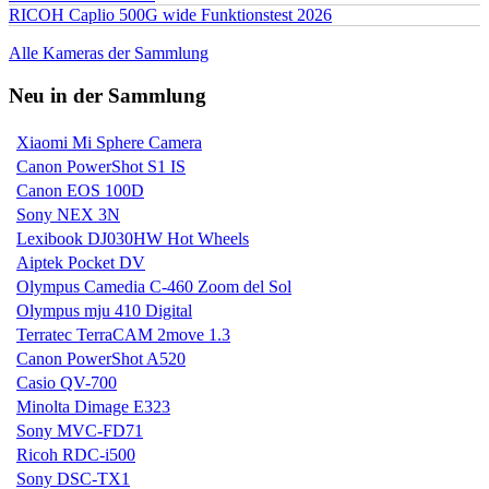
RICOH Caplio 500G wide Funktionstest 2026
Alle Kameras der Sammlung
Neu in der Sammlung
Xiaomi Mi Sphere Camera
Canon PowerShot S1 IS
Canon EOS 100D
Sony NEX 3N
Lexibook DJ030HW Hot Wheels
Aiptek Pocket DV
Olympus Camedia C-460 Zoom del Sol
Olympus mju 410 Digital
Terratec TerraCAM 2move 1.3
Canon PowerShot A520
Casio QV-700
Minolta Dimage E323
Sony MVC-FD71
Ricoh RDC-i500
Sony DSC-TX1