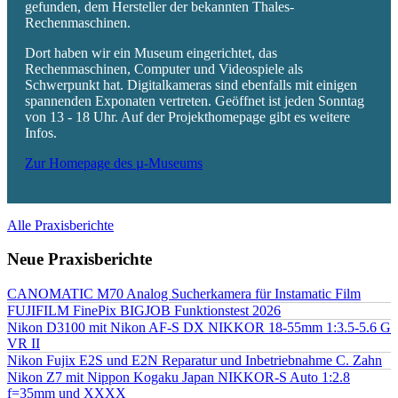
gefunden, dem Hersteller der bekannten Thales-
Rechenmaschinen.
Dort haben wir ein Museum eingerichtet, das
Rechenmaschinen, Computer und Videospiele als
Schwerpunkt hat. Digitalkameras sind ebenfalls mit einigen
spannenden Exponaten vertreten. Geöffnet ist jeden Sonntag
von 13 - 18 Uhr. Auf der Projekthomepage gibt es weitere
Infos.
Zur Homepage des µ-Museums
Alle Praxisberichte
Neue Praxisberichte
CANOMATIC M70 Analog Sucherkamera für Instamatic Film
FUJIFILM FinePix BIGJOB Funktionstest 2026
Nikon D3100 mit Nikon AF-S DX NIKKOR 18-55mm 1:3.5-5.6 G
VR II
Nikon Fujix E2S und E2N Reparatur und Inbetriebnahme C. Zahn
Nikon Z7 mit Nippon Kogaku Japan NIKKOR-S Auto 1:2.8
f=35mm und XXXX