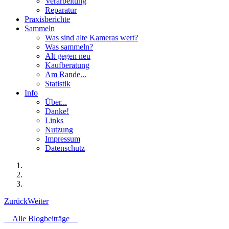
Verarbeitung
Reparatur
Praxisberichte
Sammeln
Was sind alte Kameras wert?
Was sammeln?
Alt gegen neu
Kaufberatung
Am Rande...
Statistik
Info
Über...
Danke!
Links
Nutzung
Impressum
Datenschutz
Zurück
Weiter
Alle Blogbeiträge