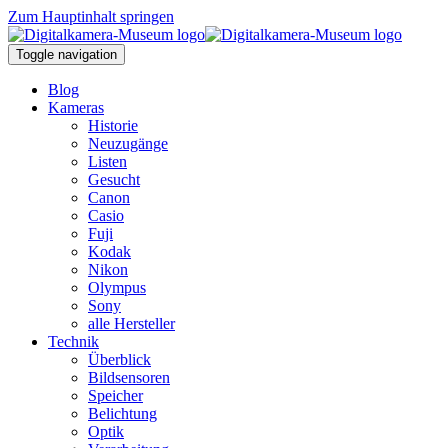
Zum Hauptinhalt springen
Toggle navigation
Blog
Kameras
Historie
Neuzugänge
Listen
Gesucht
Canon
Casio
Fuji
Kodak
Nikon
Olympus
Sony
alle Hersteller
Technik
Überblick
Bildsensoren
Speicher
Belichtung
Optik