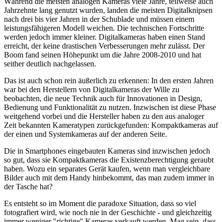
Während die meisten analogen Kameras viele Jahre, teilweise auch
Jahrzehnte lang genutzt wurden, landen die meisten Digitalknipsen
nach drei bis vier Jahren in der Schublade und müssen einem
leistungsfähigeren Modell weichen. Die technischen Fortschritte
werden jedoch immer kleiner. Digitalkameras haben einen Stand
erreicht, der keine drastischen Verbesserungen mehr zulässt. Der
Boom fand seinen Höhepunkt um die Jahre 2008-2010 und hat
seither deutlich nachgelassen.
Das ist auch schon rein äußerlich zu erkennen: In den ersten Jahren
war bei den Herstellern von Digitalkameras der Wille zu
beobachten, die neue Technik auch für Innovationen in Design,
Bedienung und Funktionalität zu nutzen. Inzwischen ist diese Phase
weitgehend vorbei und die Hersteller haben zu den aus analoger
Zeit bekannten Kameratypen zurückgefunden: Kompaktkameras auf
der einen und Systemkameras auf der anderen Seite.
Die in Smartphones eingebauten Kameras sind inzwischen jedoch
so gut, dass sie Kompaktkameras die Existenzberechtigung geraubt
haben. Wozu ein separates Gerät kaufen, wenn man vergleichbare
Bilder auch mit dem Handy hinbekommt, das man zudem immer in
der Tasche hat?
Es entsteht so im Moment die paradoxe Situation, dass so viel
fotografiert wird, wie noch nie in der Geschichte - und gleichzeitig
immer weniger "richtige" Kameras verkauft werden. Mag sein, dass