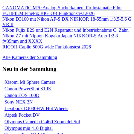
CANOMATIC M70 Analog Sucherkamera für Instamatic Film
FUJIFILM FinePix BIGJOB Funktionstest 2026
Nikon D3100 mit Nikon AF-S DX NIKKOR 18-55mm 1:3.5-5.6 G
VR II
Nikon Fujix E2S und E2N Reparatur und Inbetriebnahme C. Zahn
Nikon Z7 mit Nippon Kogaku Japan NIKKOR-S Auto 1:2.8
f=35mm und XXXX
RICOH Caplio 500G wide Funktionstest 2026
Alle Kameras der Sammlung
Neu in der Sammlung
Xiaomi Mi Sphere Camera
Canon PowerShot S1 IS
Canon EOS 100D
Sony NEX 3N
Lexibook DJ030HW Hot Wheels
Aiptek Pocket DV
Olympus Camedia C-460 Zoom del Sol
Olympus mju 410 Digital