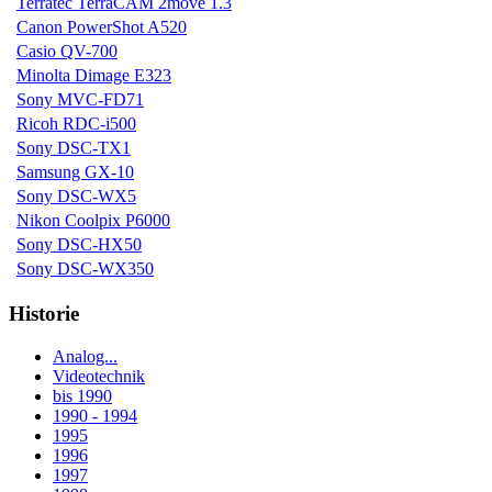
Terratec TerraCAM 2move 1.3
Canon PowerShot A520
Casio QV-700
Minolta Dimage E323
Sony MVC-FD71
Ricoh RDC-i500
Sony DSC-TX1
Samsung GX-10
Sony DSC-WX5
Nikon Coolpix P6000
Sony DSC-HX50
Sony DSC-WX350
Historie
Analog...
Videotechnik
bis 1990
1990 - 1994
1995
1996
1997