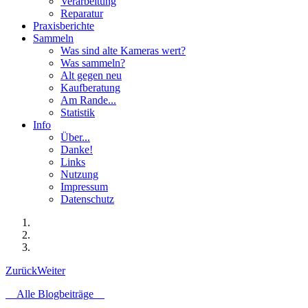
Verarbeitung
Reparatur
Praxisberichte
Sammeln
Was sind alte Kameras wert?
Was sammeln?
Alt gegen neu
Kaufberatung
Am Rande...
Statistik
Info
Über...
Danke!
Links
Nutzung
Impressum
Datenschutz
Zurück
Weiter
Alle Blogbeiträge